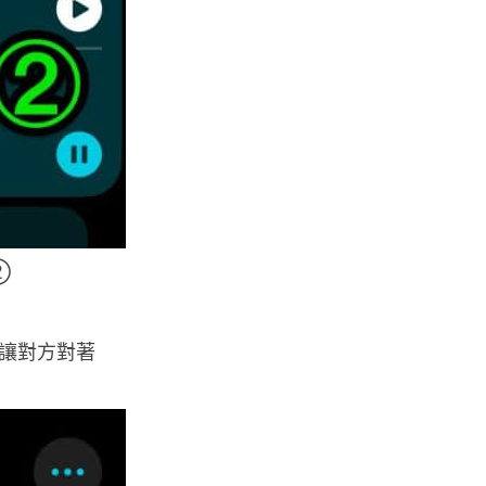
健康
Casio 新一代 Ring Watch 加入
健康感測功能，變身平價版...
03.08.2026
科技新聞
Volvo 正式取消新車 LiDAR 功
能 已裝配車主獲補償 Lum...
03.08.2026
②
配件
Google Pixel Tag 圖片流出 自
家產品直接挑戰 Appl...
讓對方對著
02.08.2026
應用軟件
WhatsApp 測試新分類資料夾