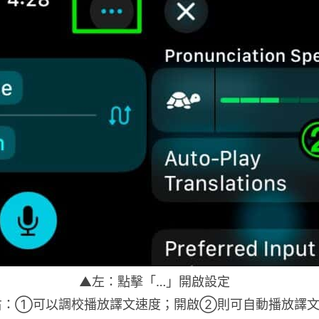
▲左：點擊「…」開啟設定
右：①可以調校播放譯文速度；開啟②則可自動播放譯