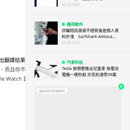
04.08.2026
應用軟件
詐騙短訊源源不絕背後是個人資
料外洩 Surfshark Antisca...
04.08.2026
汽車科技
Tesla 無預警推出兒童車 無電池
，而且你不懂
電機一樣秒殺 炒至約港幣39萬
Watch 當作
04.08.2026
ADVERTISEMENT
iPhone app
歐盟再發功 Apple 終答應
iPhone 跨機剪貼簿將可貼 ...
04.08.2026