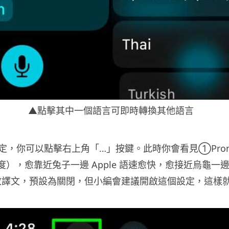
▲點擊其中一個語言可即時轉換其他語言
，你可以點擊右上角「…」按鍵。此時你會看見①Pronunc
速度），愈靠近兔子一邊 Apple 語速愈快，愈接近烏龜一
譯文，預設為關閉，但小編會建議開啟這個設定，這樣