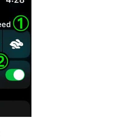
Apple Music 學生月費
HK$38→48 網民：只是加了 1...
03.08.2026
人工智能
被網民用來生成災難圖片 Google
Earth AI 功能一日...
03.08.2026
人工智能
Hugging Face 被 OpenAI 偷襲
放棄提告轉索 7...
03.08.2026
科技新聞
OpenAI 預告下一代主力模型
文
Astra 一次攻破 10 大數學難...