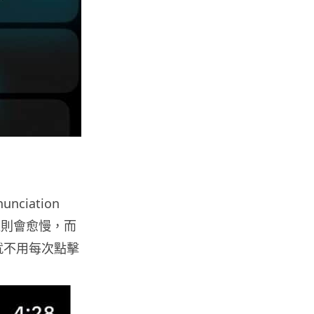
Mac
M5 Max MacBook Pro 過熱 熱
到鍵盤按鍵卡住機殼 ...
03.08.2026
人工智能
教學：Gemini Spark 小龍蝦香
港實測 24小時自動格價 ...
03.08.2026
iation
人工智能
邊則會愈慢，而
中國科技人才出境限制 9 月中實
就不用每次點擊
施 AI 人才或被列禁止出境名單
03.08.2026
城中熱話