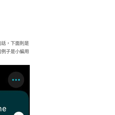
03.08.2026
人工智能
月之暗面被指獲阿里巴巴 提供
NVIDIA 2 萬晶片訓練 Kimi...
03.08.2026
的話，下面則是
面例子是小編用
遊戲情報
傳 Sony 巨額資金力捧《GTA 6》
塑造遊戲在 PS5 獲...
03.08.2026
城中熱話
白牌車新例今日生效 罰款上限 1
萬元最高釘牌 3 年
03.08.2026