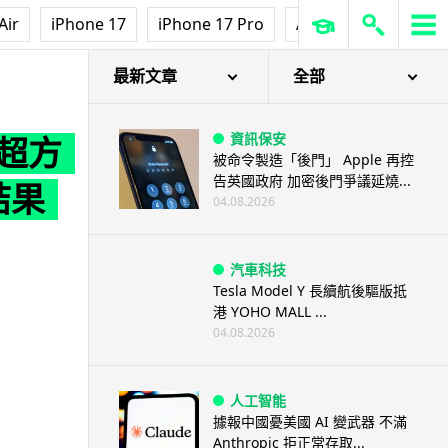
Air
iPhone 17
iPhone 17 Pro
AirPods Pro 3
Ap
最新文章
全部
資訊保安
行超方
被命令製造「後門」 Apple 再控
告英國政府 加密後門爭議延燒...
結果
04.08.2026
汽車科技
Tesla Model Y 長續航後驅版抵
港 YOHO MALL ...
04.08.2026
人工智能
據報中國憂美國 AI 變武器 不滿
Anthropic 拒正常存取...