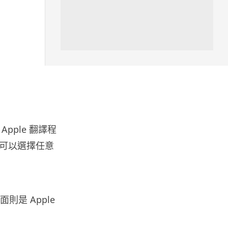
攝影文化
Sony 授權鏡頭名單公佈 中國廠
平價鏡頭全數缺席 Nikon 已...
04.08.2026
健康
室內空氣 40 度暑熱難耐 德國空
調普及率僅 3% 大眾繼...
04.08.2026
Apple 翻譯程
可以選擇任意
社交網絡
Telegram 一度從 Apple App
Store 下架 官...
04.08.2026
則是 Apple
城中熱話
葵芳街燈狂閃近 1 小時 網民笑稱