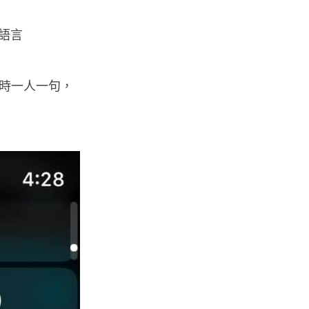
「幻彩泳葵芳」
04.08.2026
的語言
Windows 11
時一人一句，
Windows 11 太食 RAM？
Microsoft 認低威承諾為 ...
04.08.2026
科技新聞
小米澎程 N90 Max 登場！可移
動房子設計理念 + 增程引擎 17...
04.08.2026
手提電話
【試玩】本地製作《HK Driving
Game》真實路線重現 操控有...
03.08.2026