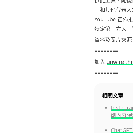
供此工具，隨後再
士和其他代表人
YouTube 
特定第三方人工
資料及圖片來源
========
加入
unwire th
========
相關文章:
Insta
創內容保
ChatG