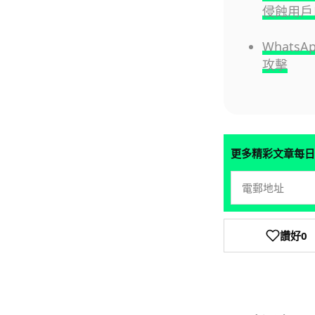
侵蝕用戶
What
攻擊
更多精彩文章每日
讚好
0