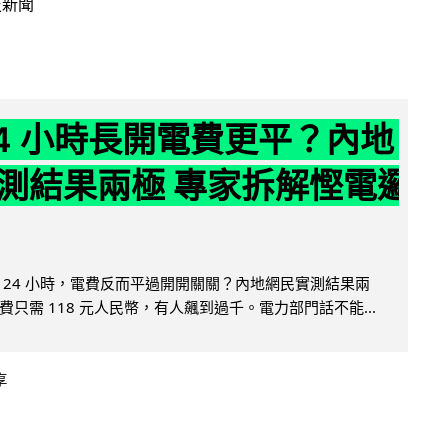
技新聞
24 小時長開電費更平？內地
測結果兩極 專家拆解慳電邏
 24 小時，電費反而平過開開關關？內地網民實測結果兩
只需 118 元人民幣，有人飆到過千。電力部門話不能...
享