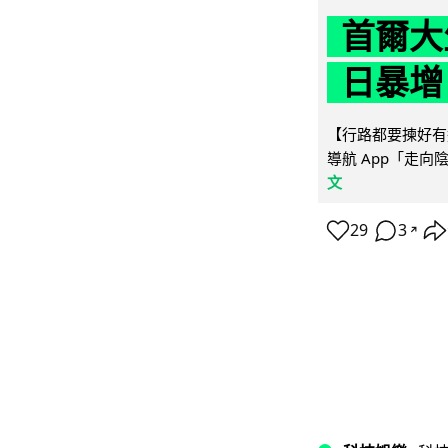
首爾大
日暴增
【行路都要揀好有遮
導航 App「走向
文
29
3
↗