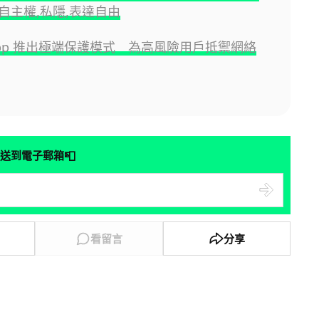
自主權,私隱,表達自由
sApp 推出極端保護模式 為高風險用戶抵禦網絡
📮
送到電子郵箱
看留言
分享