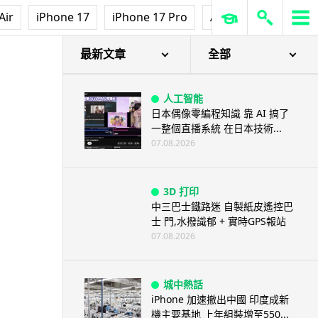
人工智能
Air
iPhone 17
iPhone 17 Pro
AirPods Pro 3
Ap
ChatGPT 免費呼叫 Adobe 一句
話跨軟體修圖兼整 PDF ...
07.08.2026
最新文章
全部
人工智能
日本偶像零編程知識 靠 AI 搞了
一整個直播系統 在日本技術...
07.08.2026
3D 打印
中三巴士鐵路迷 自製紙皮遙控巴
士 門,水撥識郁 + 實時GPS報站
07.08.2026
城中熱話
iPhone 加速撤出中國 印度成新
機主要基地 上年組裝增至550...