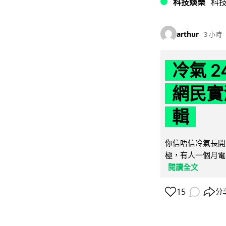
科技娛樂
科
arthur
3 小時
冷氣 
網民實
輯
你信唔信冷氣長開
極，有人一個月電費
閱讀全文
15
分