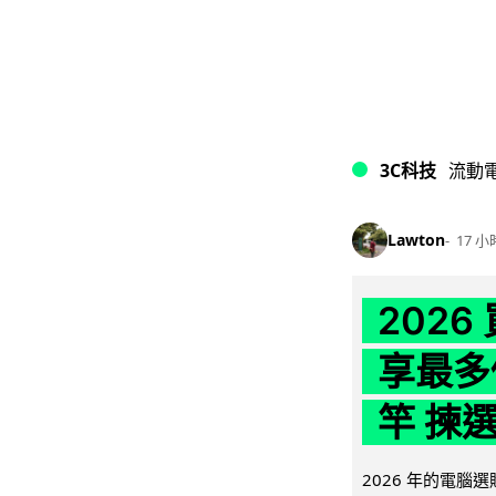
3C科技
流動
Lawton
17 小
202
享最多
竿 揀
2026 年的電