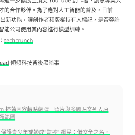
進一步擴展至頂尖 YouTube 創作者、創意專業人
才的合作夥伴。為了應對人工智能的普及，日前
宣佈推出新功能，讓創作者和版權持有人標記，是否容許
智能公司使用其內容進行模型訓練。
：
techcrunch
read
傾傾科技背後黑暗事
gram 掃蕩內容轉貼帳號 照片與多圖貼文列入原
護範圍
PT 保護青少年或變成"監控" 網民：借安全之名，