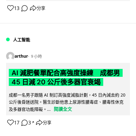
13
分享
人工智能
arthur
9 小時
AI 減肥餐單配合高強度操練 成都男
45 日減 20 公斤後多器官衰竭
成都一名男子跟隨 AI 制訂高強度減脂計劃，45 日內減去約 20
公斤後昏迷送院。醫生診斷他患上尿源性膿毒症、膿毒性休克
閱讀全文
及多器官功能障礙。...
17
3
分享
↗