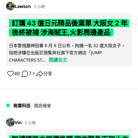
Lawton
5 小時
訂購 43 億日元精品後棄單 大阪女 2 年
後終被捕 涉海賊王,火影周邊產品
日本警視廳神田署 8 月 6 日公布，拘捕一名 32 歲大阪女子，
指她涉嫌在出版巨頭集英社旗下官方網店「JUMP
閱讀全文
CHARACTERS ST...
49
7
分享
↗
商業科技
資訊保安
Vin
5 小時