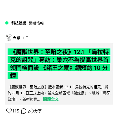
科技娛樂
遊戲情報
天恩
1 日
《魔獸世界：至暗之夜》12.1 「烏拉特
克的詛咒」專訪：巢穴不為提高世界首
領門檻而設 《諸王之眠》縮短約 10 分
鐘
《魔獸世界：至暗之夜》版本更新 12.1「烏拉特克的詛咒」將
於 8 月 13 日正式上線，帶來全新區域「盤蛇島」、地城「毒牙
閱讀全文
祭壇」、新型態世...
115
分享