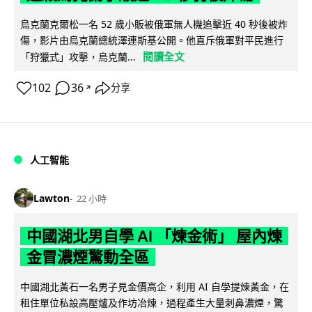
烏克蘭克爾松一名 52 歲小販被俄軍無人機追擊近 40 秒後被炸
傷，影片由烏克蘭總統澤連斯基公開。他直斥俄軍對平民進行
閱讀全文
「狩獵式」攻擊，烏克蘭...
102
36
分享
↗
人工智能
Lawton
22 小時
中國湖北男自學 AI 「煉金術」 屋內煉
金冒濃煙驚動全區
中國湖北黃石一名男子見金價高企，利用 AI 自學提煉黃金，在
租住單位私設高壓爐及作坊冶煉，過程產生大量刺鼻濃煙，驚