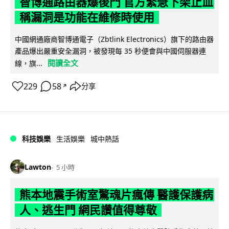
智博通路由器爆後門 官方緊急下架止血
稱漏洞是功能在維修時使用
中國網通廠商智博通電子（Zbtlink Electronics）旗下的路由器
產品爆出嚴重安全漏洞，被發現每 35 秒便會與中國伺服器連
閱讀全文
線，旗...
229
58
分享
↗
科技娛樂
生活娛樂
城中熱話
Lawton
5 小時
熊本地震手術室驚魂片瘋傳 醫護保護病
人、逃生門 網民讚值得尊敬