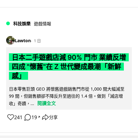
科技娛樂
遊戲情報
Lawton
1 日
日本二手遊戲店減 90% 門市 業績反增
四成 "懷舊"在 Z 世代變成最潮「新鮮
感」
日本零售巨頭 GEO 將懷舊遊戲銷售門市從 1,000 間大幅減至
99 間，但銷售額卻不降反升至過往的 1.4 倍。做到「減店增
閱讀全文
收」奇蹟，...
241
19
分享
↗