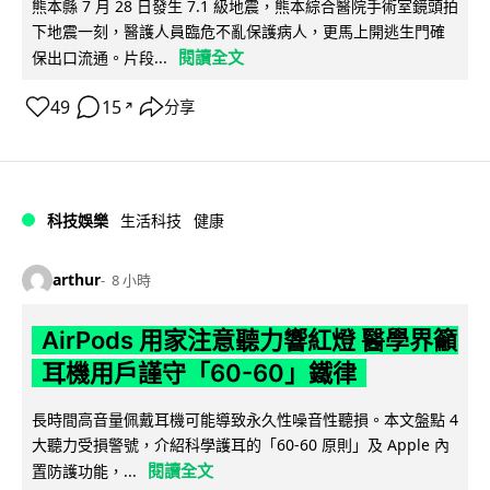
熊本縣 7 月 28 日發生 7.1 級地震，熊本綜合醫院手術室鏡頭拍
下地震一刻，醫護人員臨危不亂保護病人，更馬上開逃生門確
閱讀全文
保出口流通。片段...
49
15
分享
↗
科技娛樂
生活科技
健康
arthur
8 小時
AirPods 用家注意聽力響紅燈 醫學界籲
耳機用戶謹守「60-60」鐵律
長時間高音量佩戴耳機可能導致永久性噪音性聽損。本文盤點 4
大聽力受損警號，介紹科學護耳的「60-60 原則」及 Apple 內
閱讀全文
置防護功能，...