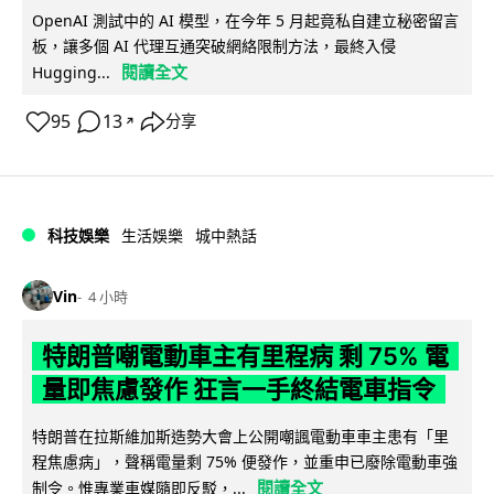
OpenAI 測試中的 AI 模型，在今年 5 月起竟私自建立秘密留言
板，讓多個 AI 代理互通突破網絡限制方法，最終入侵
閱讀全文
Hugging...
95
13
分享
↗
科技娛樂
生活娛樂
城中熱話
Vin
4 小時
特朗普嘲電動車主有里程病 剩 75% 電
量即焦慮發作 狂言一手終結電車指令
特朗普在拉斯維加斯造勢大會上公開嘲諷電動車車主患有「里
程焦慮病」，聲稱電量剩 75% 便發作，並重申已廢除電動車強
閱讀全文
制令。惟專業車媒隨即反駁，...