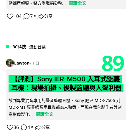
閱讀全文
動鄰居報警。警方到場揭發整...
104
7
分享
↗
3C科技
流動音樂
89
Lawton
1 日
【評測】Sony IER-M500 入耳式監聽
耳機：現場拍攝、後製監聽與人聲利器
談到專業混音專用的聲音監聽耳機，Sony 經典 MDR-7506 到
MDR-M1 專業錄音室耳機都為人熟悉。而現在舞台製作者與創
閱讀全文
意影像製作...
36
4
分享
↗