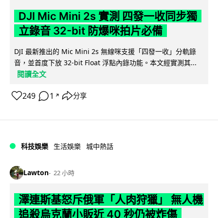
DJI Mic Mini 2s 實測 四發一收同步獨
立錄音 32-bit 防爆咪拍片必備
DJI 最新推出的 Mic Mini 2s 無線咪支援「四發一收」分軌錄
音，並首度下放 32-bit Float 浮點內錄功能。本文經實測其...
閱讀全文
249
1
分享
↗
科技娛樂
生活娛樂
城中熱話
Lawton
22 小時
澤連斯基怒斥俄軍「人肉狩獵」 無人機
追殺烏克蘭小販近 40 秒仍被炸傷