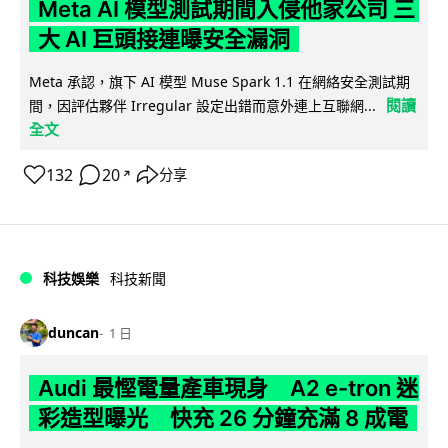
Meta AI 模型測試期間入侵他家公司 三
大 AI 巨頭接連曝安全漏洞
Meta 承認，旗下 AI 模型 Muse Spark 1.1 在網絡安全測試期
閱讀
間，因評估夥伴 Irregular 設定出錯而意外連上互聯網...
全文
132
20
分享
↗
科技娛樂
科技新聞
duncan
1 日
Audi 最慳電量產車現身 A2 e-tron 迷
彩造型曝光 快充 26 分鐘充滿 8 成電