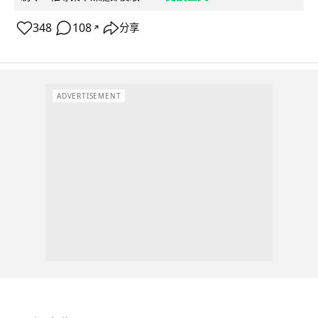
348
108
分享
↗
ADVERTISEMENT