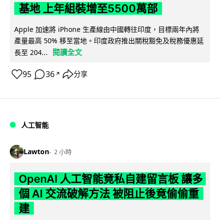
基地 上年組裝增至5500萬部
Apple 加速將 iPhone 生產線由中國轉往印度，目標兩年內將
產量最高 50% 移至當地。印度政府推出關稅豁免及稅務優惠延
閱讀全文
長至 204...
95
36
分享
↗
人工智能
Lawton
2 小時
OpenAI 人工智能竟私自建留言板 讓多
個 AI 交流破解方法 被阻止後竟偷偷重
建