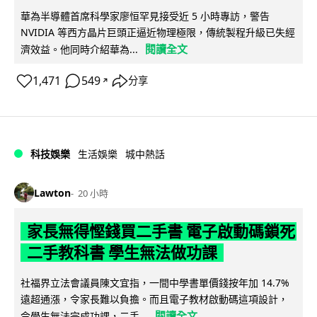
華為半導體首席科學家廖恒罕見接受近 5 小時專訪，警告
NVIDIA 等西方晶片巨頭正逼近物理極限，傳統製程升級已失經
閱讀全文
濟效益。他同時介紹華為...
1,471
549
分享
↗
科技娛樂
生活娛樂
城中熱話
Lawton
20 小時
家長無得慳錢買二手書 電子啟動碼鎖死
二手教科書 學生無法做功課
社福界立法會議員陳文宜指，一間中學書單價錢按年加 14.7%
遠超通漲，令家長難以負擔。而且電子教材啟動碼這項設計，
閱讀全文
令學生無法完成功課，二手...