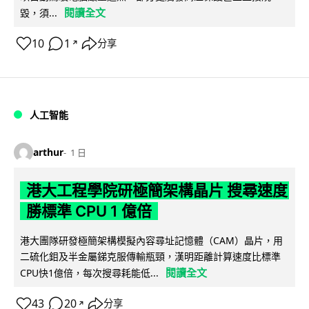
閱讀全文
毀，須...
10
1
分享
↗
人工智能
arthur
1 日
港大工程學院研極簡架構晶片 搜尋速度
勝標準 CPU 1 億倍
港大團隊研發極簡架構模擬內容尋址記憶體（CAM）晶片，用
二硫化鉬及半金屬銻克服傳輸瓶頸，漢明距離計算速度比標準
閱讀全文
CPU快1億倍，每次搜尋耗能低...
43
20
分享
↗