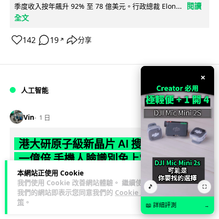
閱讀
季度收入按年飆升 92% 至 78 億美元。行政總裁 Elon...
全文
142
19
分享
↗
×
人工智能
Vin
1 日
港大研原子級新晶片 AI 搜尋速度提升
一億倍 手機人臉識別免上雲端
本網站正使用 Cookie
香港大學團隊成功研發原子級厚度的「模擬存內搜尋」晶片，
我們使用 Cookie 改善網站體驗。 繼續使用
🎵
⛶
比傳統 CPU 搜尋速度快約 1 億倍，延遲低至 36 皮秒（即
我們的網站即表示您同意我們的
Cookie 政
閱讀全文
策
。
0.00000000...
📖 詳細評測
→