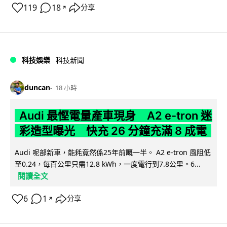
119
18
分享
↗
科技娛樂
科技新聞
duncan
18 小時
Audi 最慳電量產車現身 A2 e-tron 迷
彩造型曝光 快充 26 分鐘充滿 8 成電
Audi 呢部新車，能耗竟然係25年前嘅一半。 A2 e-tron 風阻低
至0.24，每百公里只需12.8 kWh，一度電行到7.8公里。6...
閱讀全文
6
1
分享
↗