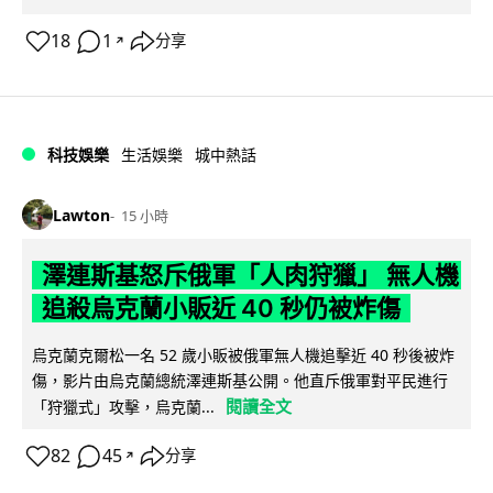
18
1
分享
↗
科技娛樂
生活娛樂
城中熱話
Lawton
15 小時
澤連斯基怒斥俄軍「人肉狩獵」 無人機
追殺烏克蘭小販近 40 秒仍被炸傷
烏克蘭克爾松一名 52 歲小販被俄軍無人機追擊近 40 秒後被炸
傷，影片由烏克蘭總統澤連斯基公開。他直斥俄軍對平民進行
閱讀全文
「狩獵式」攻擊，烏克蘭...
82
45
分享
↗