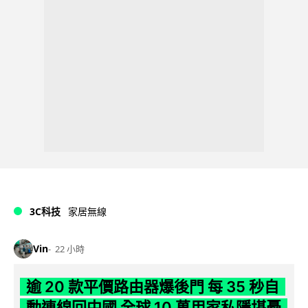
3C科技
家居無線
Vin
22 小時
逾 20 款平價路由器爆後門 每 35 秒自
動連線回中國 全球 10 萬用家私隱堪憂