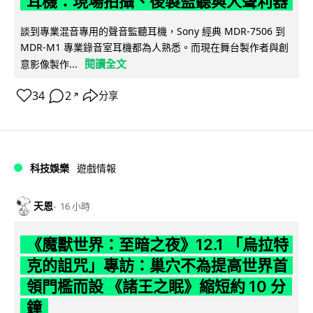
耳機：現場拍攝、後製監聽與人聲利器
談到專業混音專用的聲音監聽耳機，Sony 經典 MDR-7506 到
MDR-M1 專業錄音室耳機都為人熟悉。而現在舞台製作者與創
閱讀全文
意影像製作...
34
2
分享
↗
科技娛樂
遊戲情報
天恩
16 小時
《魔獸世界：至暗之夜》12.1 「烏拉特
克的詛咒」專訪：巢穴不為提高世界首
領門檻而設 《諸王之眠》縮短約 10 分
鐘