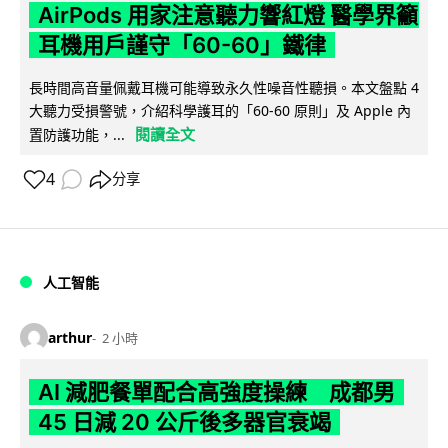
AirPods 用家注意聽力響紅燈 醫學界籲
耳機用戶謹守「60-60」鐵律
長時間高音量佩戴耳機可能導致永久性噪音性聽損。本文盤點 4
大聽力受損警號，介紹科學護耳的「60-60 原則」及 Apple 內
閱讀全文
置防護功能，...
4
分享
人工智能
arthur
2 小時
AI 減肥餐單配合高強度操練 成都男
45 日減 20 公斤後多器官衰竭