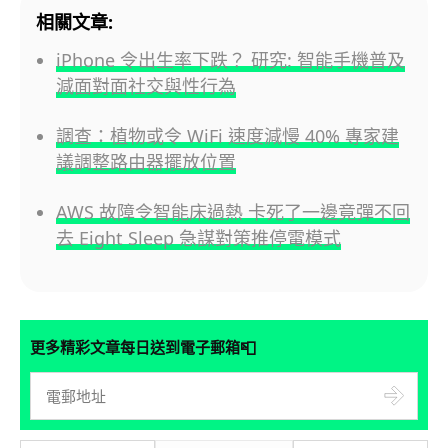
相關文章:
iPhone 令出生率下跌？ 研究: 智能手機普及
減面對面社交與性行為
調查：植物或令 WiFi 速度減慢 40% 專家建
議調整路由器擺放位置
AWS 故障令智能床過熱 卡死了一邊竟彈不回
去 Eight Sleep 急謀對策推停電模式
📮
更多精彩文章每日送到電子郵箱