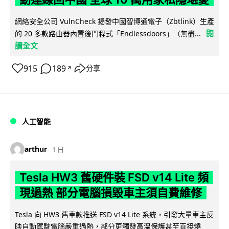
網絡安全公司 VulnCheck 揭發中國智博通電子（Zbtlink）生產
閱
的 20 多款路由器內置後門程式「Endlessdoors」（無盡...
讀全文
915
189
分享
↗
人工智能
arthur
1 日
Tesla HW3 舊硬件裝 FSD v14 Lite 頻
現過熱 部分電腦損毀車主須自費維修
Tesla 向 HW3 舊車款推送 FSD v14 Lite 系統，引發大量車主反
映自動駕駛電腦嚴重過熱，部分更觸發高溫保護甚至直接燒