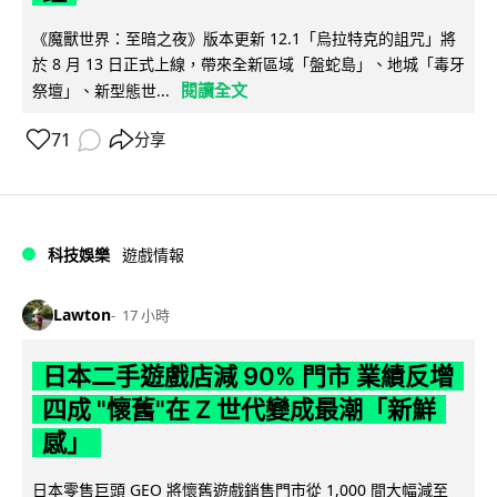
《魔獸世界：至暗之夜》版本更新 12.1「烏拉特克的詛咒」將
於 8 月 13 日正式上線，帶來全新區域「盤蛇島」、地城「毒牙
閱讀全文
祭壇」、新型態世...
71
分享
科技娛樂
遊戲情報
Lawton
17 小時
日本二手遊戲店減 90% 門市 業績反增
四成 "懷舊"在 Z 世代變成最潮「新鮮
感」
日本零售巨頭 GEO 將懷舊遊戲銷售門市從 1,000 間大幅減至