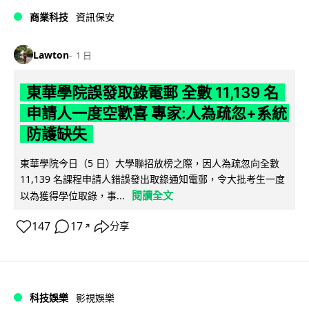
商業科技
資訊保安
Lawton
1 日
東華學院誤發取錄電郵 全數 11,139 名
申請人一度空歡喜 專家:人為疏忽+系統
防護缺失
東華學院今日（5 日）大學聯招放榜之際，因人為疏忽向全數
11,139 名課程申請人錯誤發出取錄通知電郵，令大批考生一度
閱讀全文
以為獲得學位取錄，事...
147
17
分享
↗
科技娛樂
影視娛樂