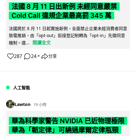
法國 8 月 11 日出新例 未經同意嚴禁
Cold Call 違規企業最高罰 345 萬
法國將於 8 月 11 日起實施新例，全面禁止企業未經消費者同意
致電推銷，由「opt-out」拒接登記制轉為「opt-in」先徵同意
閱讀全文
機制。違...
287
24
分享
↗
人工智能
Lawton
19 小時
華為科學家警告 NVIDIA 已近物理極限
華為「韜定律」可繞過摩爾定律瓶頸