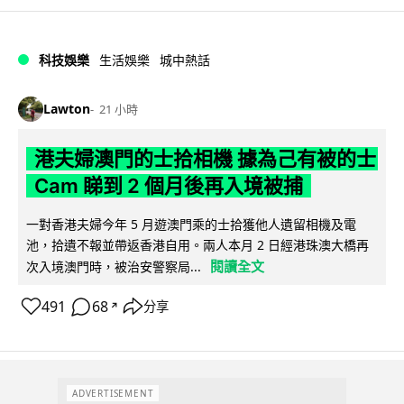
科技娛樂
生活娛樂
城中熱話
Lawton
21 小時
港夫婦澳門的士拾相機 據為己有被的士
Cam 睇到 2 個月後再入境被捕
一對香港夫婦今年 5 月遊澳門乘的士拾獲他人遺留相機及電
池，拾遺不報並帶返香港自用。兩人本月 2 日經港珠澳大橋再
閱讀全文
次入境澳門時，被治安警察局...
491
68
分享
↗
ADVERTISEMENT