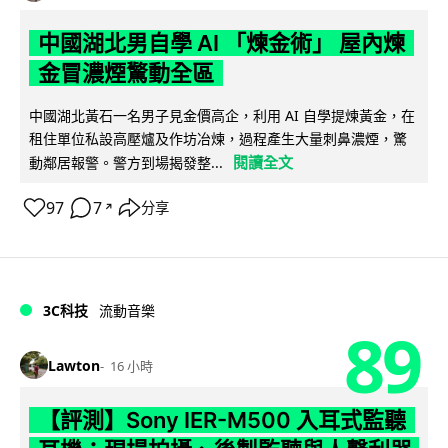
中國湖北男自學 AI 「煉金術」 屋內煉
金冒濃煙驚動全區
中國湖北黃石一名男子見金價高企，利用 AI 自學提煉黃金，在
租住單位私設高壓爐及作坊冶煉，過程產生大量刺鼻濃煙，驚
閱讀全文
動鄰居報警。警方到場揭發整...
97
7
分享
↗
3C科技
流動音樂
89
Lawton
16 小時
【評測】Sony IER-M500 入耳式監聽