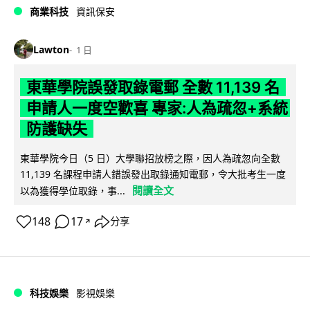
商業科技
資訊保安
Lawton
1 日
東華學院誤發取錄電郵 全數 11,139 名
申請人一度空歡喜 專家:人為疏忽+系統
防護缺失
東華學院今日（5 日）大學聯招放榜之際，因人為疏忽向全數
11,139 名課程申請人錯誤發出取錄通知電郵，令大批考生一度
閱讀全文
以為獲得學位取錄，事...
148
17
分享
↗
科技娛樂
影視娛樂