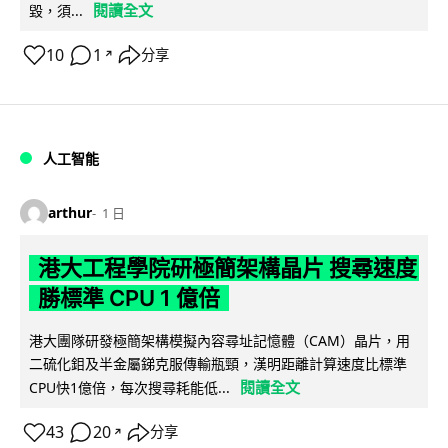
閱讀全文
毀，須...
10
1
分享
↗
人工智能
arthur
1 日
港大工程學院研極簡架構晶片 搜尋速度
勝標準 CPU 1 億倍
港大團隊研發極簡架構模擬內容尋址記憶體（CAM）晶片，用
二硫化鉬及半金屬銻克服傳輸瓶頸，漢明距離計算速度比標準
閱讀全文
CPU快1億倍，每次搜尋耗能低...
43
20
分享
↗