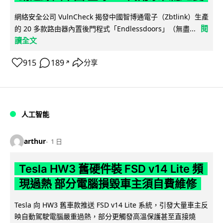
網絡安全公司 VulnCheck 揭發中國智博通電子（Zbtlink）生產
閱
的 20 多款路由器內置後門程式「Endlessdoors」（無盡...
讀全文
915
189
分享
↗
人工智能
arthur
1 日
Tesla HW3 舊硬件裝 FSD v14 Lite 頻
現過熱 部分電腦損毀車主須自費維修
Tesla 向 HW3 舊車款推送 FSD v14 Lite 系統，引發大量車主反
映自動駕駛電腦嚴重過熱，部分更觸發高溫保護甚至直接燒