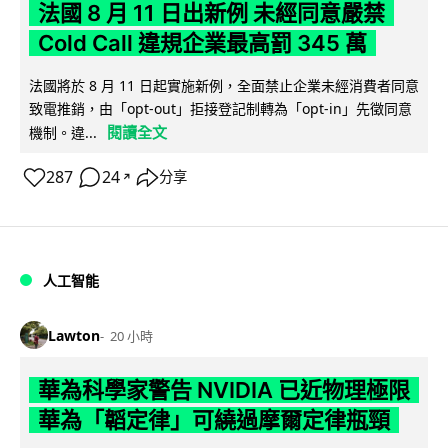
法國 8 月 11 日出新例 未經同意嚴禁
Cold Call 違規企業最高罰 345 萬
法國將於 8 月 11 日起實施新例，全面禁止企業未經消費者同意
致電推銷，由「opt-out」拒接登記制轉為「opt-in」先徵同意
閱讀全文
機制。違...
287
24
分享
↗
人工智能
Lawton
20 小時
華為科學家警告 NVIDIA 已近物理極限
華為「韜定律」可繞過摩爾定律瓶頸