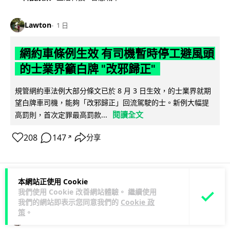
Lawton
1 日
網約車條例生效 有司機暫時停工避風頭
的士業界籲白牌 "改邪歸正"
規管網約車法例大部分條文已於 8 月 3 日生效，的士業界就期
望白牌車司機，能夠「改邪歸正」回流駕駛的士。新例大幅提
閱讀全文
高罰則，首次定罪最高罰款...
208
147
分享
↗
本網站正使用 Cookie
人工智能
我們使用 Cookie 改善網站體驗。 繼續使用
我們的網站即表示您同意我們的
Cookie 政
策
。
Lawton
1 日