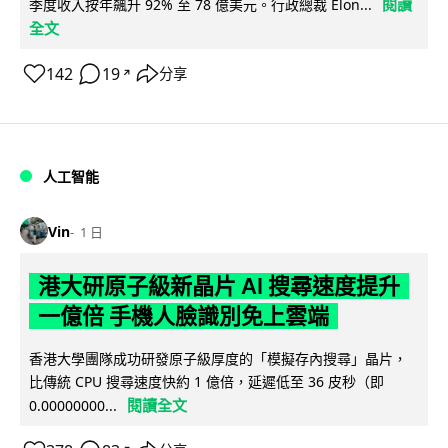
閱讀
季度收入按年飆升 92% 至 78 億美元。行政總裁 Elon...
全文
142
19
分享
↗
人工智能
Vin
1 日
港大研原子級新晶片 AI 搜尋速度提升
一億倍 手機人臉識別免上雲端
香港大學團隊成功研發原子級厚度的「模擬存內搜尋」晶片，
比傳統 CPU 搜尋速度快約 1 億倍，延遲低至 36 皮秒（即
閱讀全文
0.00000000...