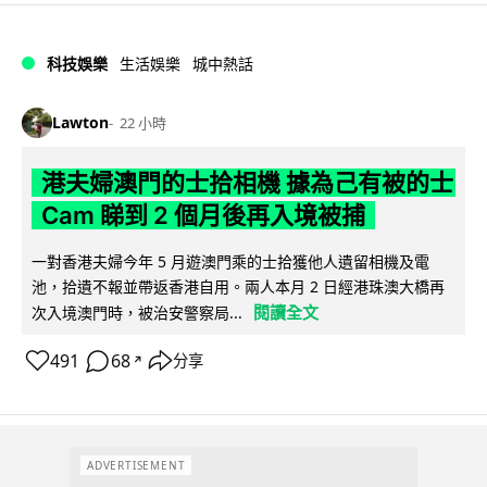
科技娛樂
生活娛樂
城中熱話
Lawton
22 小時
港夫婦澳門的士拾相機 據為己有被的士
Cam 睇到 2 個月後再入境被捕
一對香港夫婦今年 5 月遊澳門乘的士拾獲他人遺留相機及電
池，拾遺不報並帶返香港自用。兩人本月 2 日經港珠澳大橋再
閱讀全文
次入境澳門時，被治安警察局...
491
68
分享
↗
ADVERTISEMENT