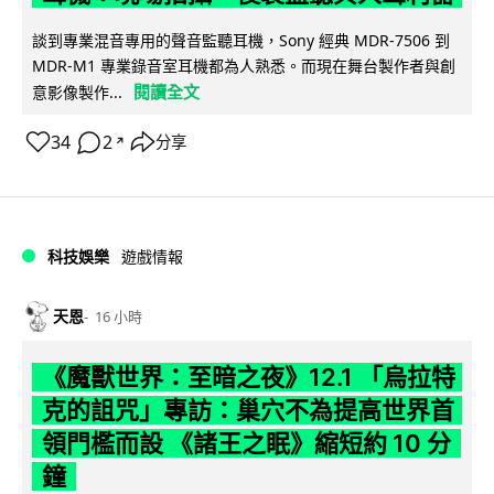
談到專業混音專用的聲音監聽耳機，Sony 經典 MDR-7506 到
MDR-M1 專業錄音室耳機都為人熟悉。而現在舞台製作者與創
閱讀全文
意影像製作...
34
2
分享
↗
科技娛樂
遊戲情報
天恩
16 小時
《魔獸世界：至暗之夜》12.1 「烏拉特
克的詛咒」專訪：巢穴不為提高世界首
領門檻而設 《諸王之眠》縮短約 10 分
鐘