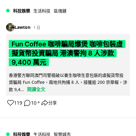
科技娛樂
生活科技
區塊鏈
Lawton
1 日
Fun Coffee 咖啡騙局爆煲 咖啡包裝虛
擬貨幣投資騙局 港澳警拘 8 人涉款
9,400 萬元
香港警方聯同澳門司警搗破以養生咖啡生意包裝的虛擬貨幣投
資騙局 Fun Coffee，兩地共拘捕 8 人，接獲逾 200 宗舉報，涉
閱讀全文
款 9,4...
119
10
分享
↗
科技娛樂
生活科技
智慧城市