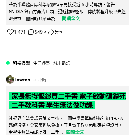
華為半導體首席科學家廖恒罕見接受近 5 小時專訪，警告
NVIDIA 等西方晶片巨頭正逼近物理極限，傳統製程升級已失經
閱讀全文
濟效益。他同時介紹華為...
1,471
549
分享
↗
科技娛樂
生活娛樂
城中熱話
Lawton
20 小時
家長無得慳錢買二手書 電子啟動碼鎖死
二手教科書 學生無法做功課
社福界立法會議員陳文宜指，一間中學書單價錢按年加 14.7%
遠超通漲，令家長難以負擔。而且電子教材啟動碼這項設計，
閱讀全文
令學生無法完成功課，二手...