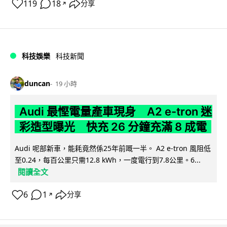
119
18
分享
↗
科技娛樂
科技新聞
duncan
19 小時
Audi 最慳電量產車現身 A2 e-tron 迷
彩造型曝光 快充 26 分鐘充滿 8 成電
Audi 呢部新車，能耗竟然係25年前嘅一半。 A2 e-tron 風阻低
至0.24，每百公里只需12.8 kWh，一度電行到7.8公里。6...
閱讀全文
6
1
分享
↗