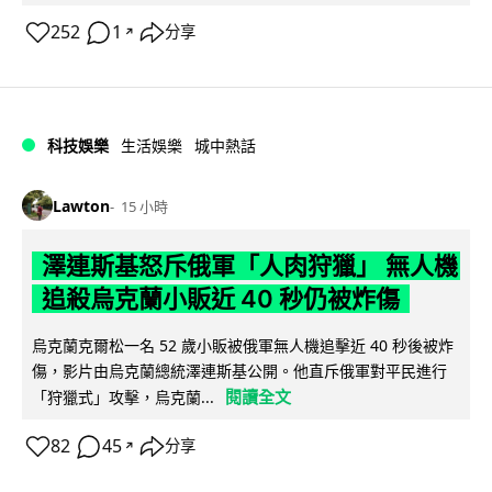
252
1
分享
↗
科技娛樂
生活娛樂
城中熱話
Lawton
15 小時
澤連斯基怒斥俄軍「人肉狩獵」 無人機
追殺烏克蘭小販近 40 秒仍被炸傷
烏克蘭克爾松一名 52 歲小販被俄軍無人機追擊近 40 秒後被炸
傷，影片由烏克蘭總統澤連斯基公開。他直斥俄軍對平民進行
閱讀全文
「狩獵式」攻擊，烏克蘭...
82
45
分享
↗