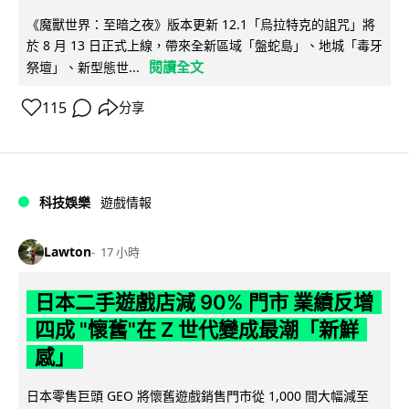
《魔獸世界：至暗之夜》版本更新 12.1「烏拉特克的詛咒」將
於 8 月 13 日正式上線，帶來全新區域「盤蛇島」、地城「毒牙
閱讀全文
祭壇」、新型態世...
115
分享
科技娛樂
遊戲情報
Lawton
17 小時
日本二手遊戲店減 90% 門市 業績反增
四成 "懷舊"在 Z 世代變成最潮「新鮮
感」
日本零售巨頭 GEO 將懷舊遊戲銷售門市從 1,000 間大幅減至