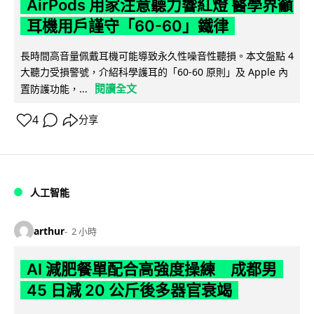
AirPods 用家注意聽力響紅燈 醫學界籲
耳機用戶謹守「60-60」鐵律
長時間高音量佩戴耳機可能導致永久性噪音性聽損。本文盤點 4
大聽力受損警號，介紹科學護耳的「60-60 原則」及 Apple 內
閱讀全文
置防護功能，...
4
分享
人工智能
arthur
2 小時
AI 減肥餐單配合高強度操練 成都男
45 日減 20 公斤後多器官衰竭