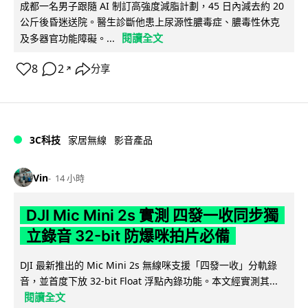
成都一名男子跟隨 AI 制訂高強度減脂計劃，45 日內減去約 20
公斤後昏迷送院。醫生診斷他患上尿源性膿毒症、膿毒性休克
閱讀全文
及多器官功能障礙。...
8
2
分享
↗
3C科技
家居無線
影音產品
Vin
14 小時
DJI Mic Mini 2s 實測 四發一收同步獨
立錄音 32-bit 防爆咪拍片必備
DJI 最新推出的 Mic Mini 2s 無線咪支援「四發一收」分軌錄
音，並首度下放 32-bit Float 浮點內錄功能。本文經實測其...
閱讀全文