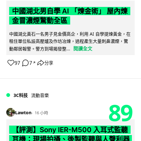
中國湖北男自學 AI 「煉金術」 屋內煉
金冒濃煙驚動全區
中國湖北黃石一名男子見金價高企，利用 AI 自學提煉黃金，在
租住單位私設高壓爐及作坊冶煉，過程產生大量刺鼻濃煙，驚
閱讀全文
動鄰居報警。警方到場揭發整...
97
7
分享
↗
3C科技
流動音樂
89
Lawton
16 小時
【評測】Sony IER-M500 入耳式監聽
耳機：現場拍攝、後製監聽與人聲利器