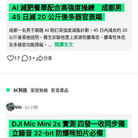
AI 減肥餐單配合高強度操練 成都男
45 日減 20 公斤後多器官衰竭
成都一名男子跟隨 AI 制訂高強度減脂計劃，45 日內減去約 20
公斤後昏迷送院。醫生診斷他患上尿源性膿毒症、膿毒性休克
閱讀全文
及多器官功能障礙。...
17
3
分享
↗
3C科技
家居無線
影音產品
Vin
22 小時
DJI Mic Mini 2s 實測 四發一收同步獨
立錄音 32-bit 防爆咪拍片必備