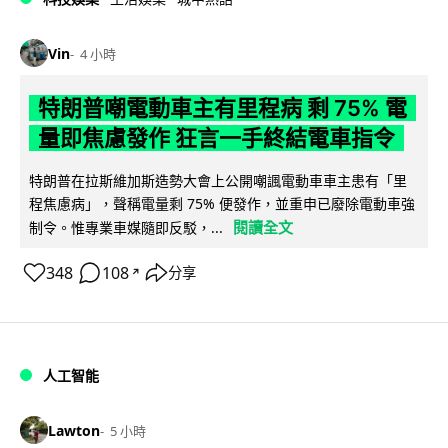
Vin
4 小時
特朗普嘲電動車主有里程病 剩 75% 電
量即焦慮發作 狂言一手終結電車指令
特朗普在拉斯維加斯造勢大會上公開嘲諷電動車車主患有「里
程焦慮病」，聲稱電量剩 75% 便發作，並重申已廢除電動車強
閱讀全文
制令。惟專業車媒隨即反駁，...
348
108
分享
↗
人工智能
Lawton
5 小時