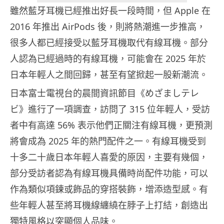
雖然藍牙耳機已經推出好長一段時間，但 Apple 在
2016 年推出 AirPods 後，則將熱潮進一步推高，
很多人都已經接受以藍牙耳機取代有線耳機。部分
人認為已經過時的有線耳機，可能會在 2025 年於
日本年輕人之間回歸，甚至有望掀起一股新潮流。
日本富士電視台的晨間資訊節目《めざましテレ
ビ》進行了一項調查，訪問了 315 位年輕人，受訪
者中有高達 56% 表示他們正關注有線耳機，更預測
將會成為 2025 年的熱門配件之一。有線耳機受到
十多二十歲日本年輕人喜愛的原因，主要有幾個，
部分受訪者認為有線耳機具備時尚配件功能，可以
作為類似項鍊或飾品的穿搭裝飾，增添造型感。有
些年輕人甚至將耳機線纏繞在脖子上打結，創造出
獨特風格以突顯個人品味。