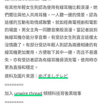
有其他年輕女生則認為使用有線耳機比較浪漫，她
們嚮往與他人共用耳機，一人聽一邊的情景，認為
這樣的互動有助情感聯繫，就如經典電視劇和電影
的場面，男女主角一同聽音樂般浪漫。當記者說到
無線耳機亦能分享音樂，有受訪女生則直言這樣太
沒情趣了。有部分受訪年輕人則認為兩邊相連的有
線耳機更加實用，方便取下其中一邊，而且不易遺
失。亦有受訪者認為有線耳機毋須充電，使用時亦
更為直接和穩定。
資料及圖片來源：
めざましテレビ
========
加入
unwire thread
傾傾科技背後黑暗事
========