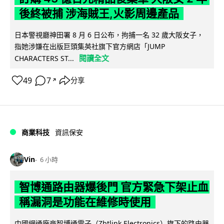
後終被捕 涉海賊王,火影周邊產品
日本警視廳神田署 8 月 6 日公布，拘捕一名 32 歲大阪女子，
指她涉嫌在出版巨頭集英社旗下官方網店「JUMP
閱讀全文
CHARACTERS ST...
49
7
分享
↗
商業科技
資訊保安
Vin
6 小時
智博通路由器爆後門 官方緊急下架止血
稱漏洞是功能在維修時使用
中國網通廠商智博通電子（Zbtlink Electronics）旗下的路由器