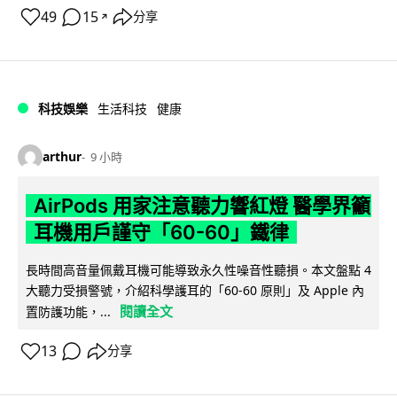
49
15
分享
↗
科技娛樂
生活科技
健康
arthur
9 小時
AirPods 用家注意聽力響紅燈 醫學界籲
耳機用戶謹守「60-60」鐵律
長時間高音量佩戴耳機可能導致永久性噪音性聽損。本文盤點 4
大聽力受損警號，介紹科學護耳的「60-60 原則」及 Apple 內
閱讀全文
置防護功能，...
13
分享