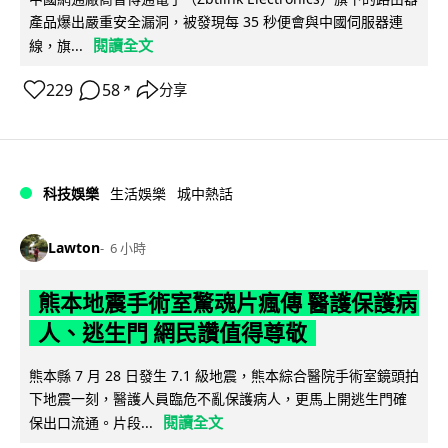
產品爆出嚴重安全漏洞，被發現每 35 秒便會與中國伺服器連
閱讀全文
線，旗...
229
58
分享
↗
科技娛樂
生活娛樂
城中熱話
Lawton
6 小時
熊本地震手術室驚魂片瘋傳 醫護保護病
人、逃生門 網民讚值得尊敬
熊本縣 7 月 28 日發生 7.1 級地震，熊本綜合醫院手術室鏡頭拍
下地震一刻，醫護人員臨危不亂保護病人，更馬上開逃生門確
閱讀全文
保出口流通。片段...