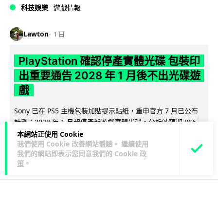
科技娛樂
遊戲情報
Lawton
1 日
PlayStation 確認停產實體光碟 包裝印
出重要通告 2028 年 1 月後不出光碟遊
戲
Sony 已在 PS5 主機包裝加貼提示貼紙，重申官方 7 月已公布
計劃：2028 年 1 月起停產新遊戲實體光碟。分析師預期 PS6
閱讀全文
因此...
本網站正使用 Cookie
我們使用 Cookie 改善網站體驗。 繼續使用
我們的網站即表示您同意我們的
Cookie 政
167
76
分享
↗
策
。
人工智能