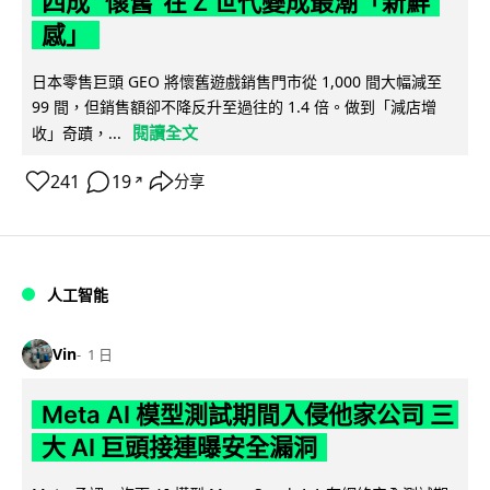
四成 "懷舊"在 Z 世代變成最潮「新鮮
感」
日本零售巨頭 GEO 將懷舊遊戲銷售門市從 1,000 間大幅減至
99 間，但銷售額卻不降反升至過往的 1.4 倍。做到「減店增
閱讀全文
收」奇蹟，...
241
19
分享
↗
人工智能
Vin
1 日
Meta AI 模型測試期間入侵他家公司 三
大 AI 巨頭接連曝安全漏洞