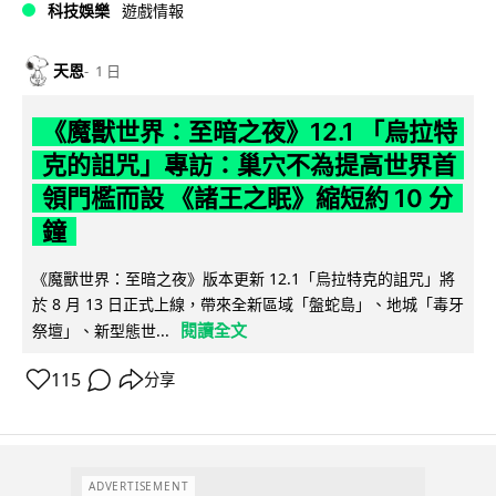
科技娛樂
遊戲情報
天恩
1 日
《魔獸世界：至暗之夜》12.1 「烏拉特
克的詛咒」專訪：巢穴不為提高世界首
領門檻而設 《諸王之眠》縮短約 10 分
鐘
《魔獸世界：至暗之夜》版本更新 12.1「烏拉特克的詛咒」將
於 8 月 13 日正式上線，帶來全新區域「盤蛇島」、地城「毒牙
閱讀全文
祭壇」、新型態世...
115
分享
ADVERTISEMENT