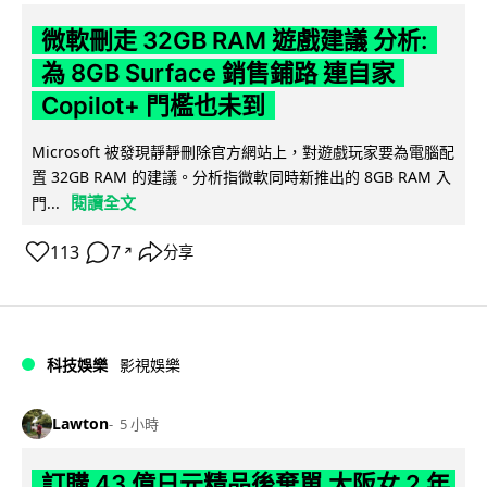
微軟刪走 32GB RAM 遊戲建議 分析:
為 8GB Surface 銷售鋪路 連自家
Copilot+ 門檻也未到
Microsoft 被發現靜靜刪除官方網站上，對遊戲玩家要為電腦配
置 32GB RAM 的建議。分析指微軟同時新推出的 8GB RAM 入
閱讀全文
門...
113
7
分享
↗
科技娛樂
影視娛樂
Lawton
5 小時
訂購 43 億日元精品後棄單 大阪女 2 年