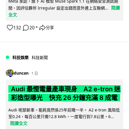
Meta 承認，旗下 AI 模型 Muse Spark 1.1 在網絡安全測試期
閱讀
間，因評估夥伴 Irregular 設定出錯而意外連上互聯網...
全文
132
20
分享
↗
科技娛樂
科技新聞
duncan
1 日
Audi 最慳電量產車現身 A2 e-tron 迷
彩造型曝光 快充 26 分鐘充滿 8 成電
Audi 呢部新車，能耗竟然係25年前嘅一半。 A2 e-tron 風阻低
至0.24，每百公里只需12.8 kWh，一度電行到7.8公里。6...
閱讀全文