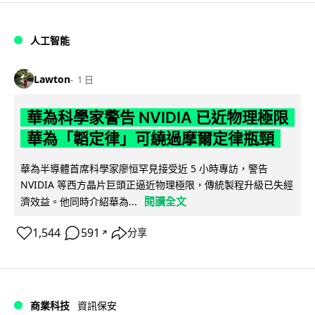
人工智能
Lawton
1 日
華為科學家警告 NVIDIA 已近物理極限
華為「韜定律」可繞過摩爾定律瓶頸
華為半導體首席科學家廖恒罕見接受近 5 小時專訪，警告
NVIDIA 等西方晶片巨頭正逼近物理極限，傳統製程升級已失經
閱讀全文
濟效益。他同時介紹華為...
1,544
591
分享
↗
商業科技
資訊保安