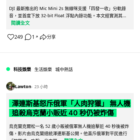
DJI 最新推出的 Mic Mini 2s 無線咪支援「四發一收」分軌錄
音，並首度下放 32-bit Float 浮點內錄功能。本文經實測其...
閱讀全文
249
1
分享
↗
科技娛樂
生活娛樂
城中熱話
Lawton
23 小時
澤連斯基怒斥俄軍「人肉狩獵」 無人機
追殺烏克蘭小販近 40 秒仍被炸傷
烏克蘭克爾松一名 52 歲小販被俄軍無人機追擊近 40 秒後被炸
傷，影片由烏克蘭總統澤連斯基公開。他直斥俄軍對平民進行