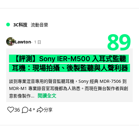
3C科技
流動音樂
89
Lawton
1 日
【評測】Sony IER-M500 入耳式監聽
耳機：現場拍攝、後製監聽與人聲利器
談到專業混音專用的聲音監聽耳機，Sony 經典 MDR-7506 到
MDR-M1 專業錄音室耳機都為人熟悉。而現在舞台製作者與創
閱讀全文
意影像製作...
36
4
分享
↗