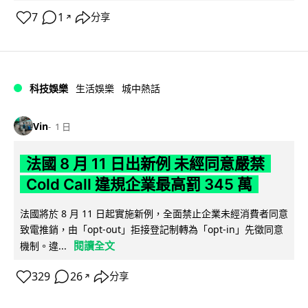
7
1
分享
↗
科技娛樂
生活娛樂
城中熱話
Vin
1 日
法國 8 月 11 日出新例 未經同意嚴禁
Cold Call 違規企業最高罰 345 萬
法國將於 8 月 11 日起實施新例，全面禁止企業未經消費者同意
致電推銷，由「opt-out」拒接登記制轉為「opt-in」先徵同意
閱讀全文
機制。違...
329
26
分享
↗