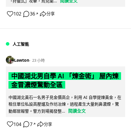
閱讀全文
「狩獵式」攻擊，烏克蘭...
102
36
分享
↗
人工智能
Lawton
23 小時
中國湖北男自學 AI 「煉金術」 屋內煉
金冒濃煙驚動全區
中國湖北黃石一名男子見金價高企，利用 AI 自學提煉黃金，在
租住單位私設高壓爐及作坊冶煉，過程產生大量刺鼻濃煙，驚
閱讀全文
動鄰居報警。警方到場揭發整...
104
7
分享
↗