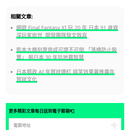
相關文章:
網遊 Final Fantasy XI 玩 20 年 日本 91 歲資
深玩家逝世 開發團隊發文致哀
熊本大橋刻意造成可壞不可倒 「落橋防止裝
置」 揭日本 30 年抗地震智慧
日本郵政 AI 年賀狀爆紅 搞笑效果冀推廣年
賀狀文化
📮
更多精彩文章每日送到電子郵箱