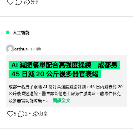
分享
人工智能
arthur
1 小時
AI 減肥餐單配合高強度操練 成都男
45 日減 20 公斤後多器官衰竭
成都一名男子跟隨 AI 制訂高強度減脂計劃，45 日內減去約 20
公斤後昏迷送院。醫生診斷他患上尿源性膿毒症、膿毒性休克
閱讀全文
及多器官功能障礙。...
5
2
分享
↗