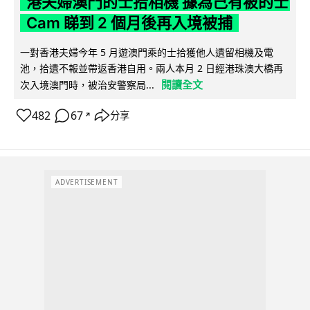
港夫婦澳門的士拾相機 據為己有被的士
Cam 睇到 2 個月後再入境被捕
一對香港夫婦今年 5 月遊澳門乘的士拾獲他人遺留相機及電
池，拾遺不報並帶返香港自用。兩人本月 2 日經港珠澳大橋再
閱讀全文
次入境澳門時，被治安警察局...
482
67
分享
↗
ADVERTISEMENT