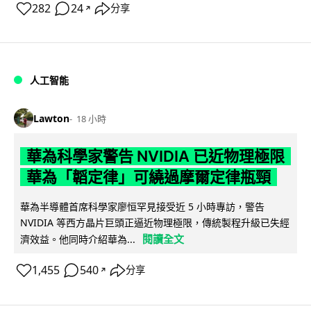
282
24
分享
↗
人工智能
Lawton
18 小時
華為科學家警告 NVIDIA 已近物理極限
華為「韜定律」可繞過摩爾定律瓶頸
華為半導體首席科學家廖恒罕見接受近 5 小時專訪，警告
NVIDIA 等西方晶片巨頭正逼近物理極限，傳統製程升級已失經
閱讀全文
濟效益。他同時介紹華為...
1,455
540
分享
↗