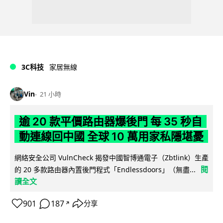
3C科技
家居無線
Vin
21 小時
逾 20 款平價路由器爆後門 每 35 秒自
動連線回中國 全球 10 萬用家私隱堪憂
網絡安全公司 VulnCheck 揭發中國智博通電子（Zbtlink）生產
閱
的 20 多款路由器內置後門程式「Endlessdoors」（無盡...
讀全文
901
187
分享
↗