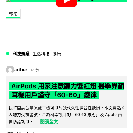
電影
科技娛樂
生活科技
健康
arthur
18 分
AirPods 用家注意聽力響紅燈 醫學界籲
耳機用戶謹守「60-60」鐵律
長時間高音量佩戴耳機可能導致永久性噪音性聽損。本文盤點 4
大聽力受損警號，介紹科學護耳的「60-60 原則」及 Apple 內
閱讀全文
置防護功能，...