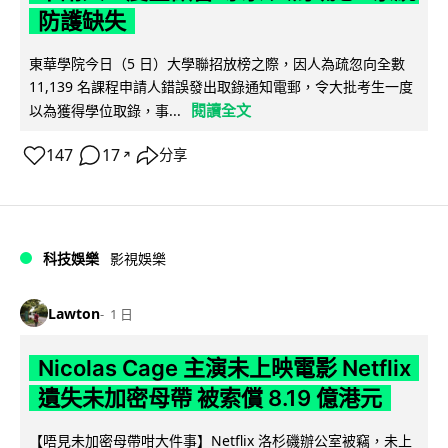
防護缺失
東華學院今日（5 日）大學聯招放榜之際，因人為疏忽向全數
11,139 名課程申請人錯誤發出取錄通知電郵，令大批考生一度
閱讀全文
以為獲得學位取錄，事...
147
17
分享
↗
科技娛樂
影視娛樂
Lawton
1 日
Nicolas Cage 主演未上映電影 Netflix
遺失未加密母帶 被索償 8.19 億港元
【唔見未加密母帶咁大件事】Netflix 洛杉磯辦公室被竊，未上