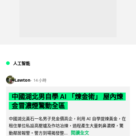
人工智能
Lawton
14 小時
中國湖北男自學 AI 「煉金術」 屋內煉
金冒濃煙驚動全區
中國湖北黃石一名男子見金價高企，利用 AI 自學提煉黃金，在
租住單位私設高壓爐及作坊冶煉，過程產生大量刺鼻濃煙，驚
閱讀全文
動鄰居報警。警方到場揭發整...