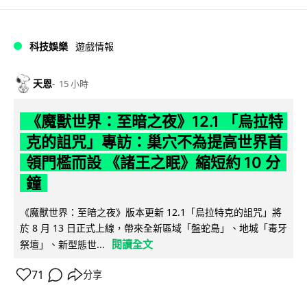
科技娛樂
遊戲情報
天恩
15 小時
《魔獸世界：至暗之夜》12.1 「烏拉特
克的詛咒」專訪：巢穴不為提高世界首
領門檻而設 《諸王之眠》縮短約 10 分
鐘
《魔獸世界：至暗之夜》版本更新 12.1「烏拉特克的詛咒」將
於 8 月 13 日正式上線，帶來全新區域「盤蛇島」、地城「毒牙
閱讀全文
祭壇」、新型態世...
71
分享