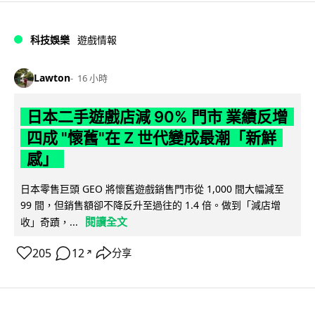
科技娛樂
遊戲情報
Lawton
16 小時
日本二手遊戲店減 90% 門市 業績反增
四成 "懷舊"在 Z 世代變成最潮「新鮮
感」
日本零售巨頭 GEO 將懷舊遊戲銷售門市從 1,000 間大幅減至
99 間，但銷售額卻不降反升至過往的 1.4 倍。做到「減店增
閱讀全文
收」奇蹟，...
205
12
分享
↗