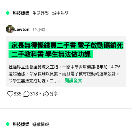
科技娛樂
生活娛樂
城中熱話
Lawton
19 小時
家長無得慳錢買二手書 電子啟動碼鎖死
二手教科書 學生無法做功課
社福界立法會議員陳文宜指，一間中學書單價錢按年加 14.7%
遠超通漲，令家長難以負擔。而且電子教材啟動碼這項設計，
閱讀全文
令學生無法完成功課，二手...
835
318
分享
↗
科技娛樂
遊戲情報