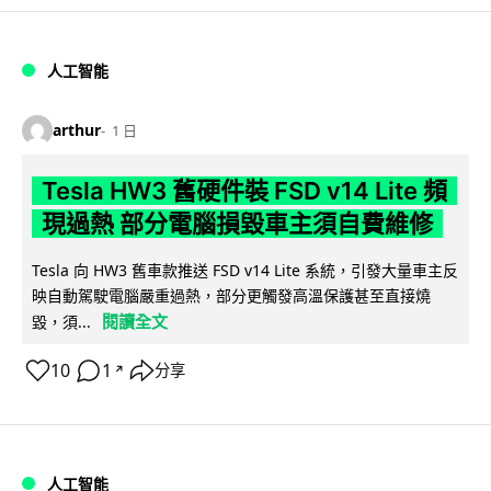
人工智能
arthur
1 日
Tesla HW3 舊硬件裝 FSD v14 Lite 頻
現過熱 部分電腦損毀車主須自費維修
Tesla 向 HW3 舊車款推送 FSD v14 Lite 系統，引發大量車主反
映自動駕駛電腦嚴重過熱，部分更觸發高溫保護甚至直接燒
閱讀全文
毀，須...
10
1
分享
↗
人工智能