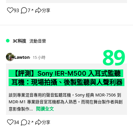
93
7
分享
↗
3C科技
流動音樂
89
Lawton
15 小時
【評測】Sony IER-M500 入耳式監聽
耳機：現場拍攝、後製監聽與人聲利器
談到專業混音專用的聲音監聽耳機，Sony 經典 MDR-7506 到
MDR-M1 專業錄音室耳機都為人熟悉。而現在舞台製作者與創
閱讀全文
意影像製作...
34
2
分享
↗