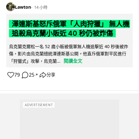
Lawton
14 小時
澤連斯基怒斥俄軍「人肉狩獵」 無人機
追殺烏克蘭小販近 40 秒仍被炸傷
烏克蘭克爾松一名 52 歲小販被俄軍無人機追擊近 40 秒後被炸
傷，影片由烏克蘭總統澤連斯基公開。他直斥俄軍對平民進行
閱讀全文
「狩獵式」攻擊，烏克蘭...
79
25
分享
↗
ADVERTISEMENT