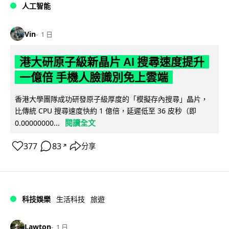
人工智能
Vin
1 日
港大研原子級新晶片 AI 搜尋速度提升
一億倍 手機人臉識別免上雲端
香港大學團隊成功研發原子級厚度的「模擬存內搜尋」晶片，
比傳統 CPU 搜尋速度快約 1 億倍，延遲低至 36 皮秒（即
閱讀全文
0.00000000...
377
83
分享
↗
科技娛樂
生活科技
旅遊
Lawton
1 日