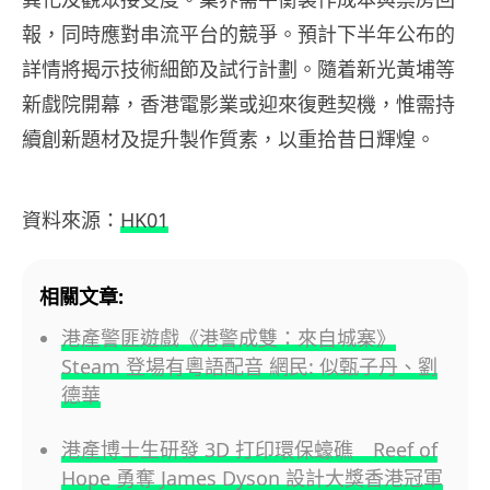
報，同時應對串流平台的競爭。預計下半年公布的
詳情將揭示技術細節及試行計劃。隨着新光黃埔等
新戲院開幕，香港電影業或迎來復甦契機，惟需持
續創新題材及提升製作質素，以重拾昔日輝煌。
資料來源：
HK01
相關文章:
港產警匪遊戲《港警成雙：來自城寨》
Steam 登場有粵語配音 網民: 似甄子丹、劉
德華
港產博士生研發 3D 打印環保蠔礁 Reef of
Hope 勇奪 James Dyson 設計大獎香港冠軍