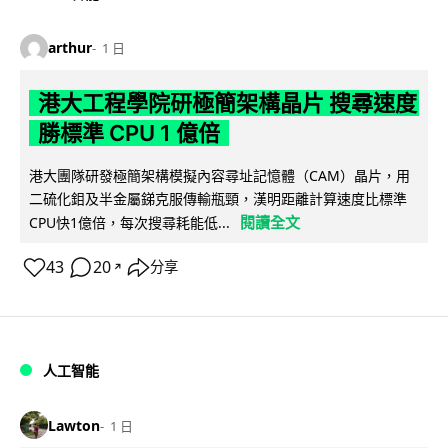
arthur
1 日
港大工程學院研極簡架構晶片 搜尋速度
勝標準 CPU 1 億倍
港大團隊研發極簡架構模擬內容尋址記憶體（CAM）晶片，用
二硫化鉬及半金屬銻克服傳輸瓶頸，漢明距離計算速度比標準
閱讀全文
CPU快1億倍，每次搜尋耗能低...
43
20
分享
↗
人工智能
Lawton
1 日