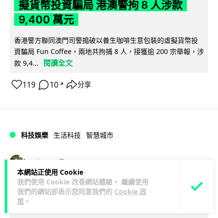
擬貨幣投資騙局 港澳警拘 8 人涉款
9,400 萬元
香港警方聯同澳門司警搗破以養生咖啡生意包裝的虛擬貨幣投
資騙局 Fun Coffee，兩地共拘捕 8 人，接獲逾 200 宗舉報，涉
閱讀全文
款 9,4...
119
10
分享
↗
科技娛樂
生活科技
智慧城市
Lawton
1 日
本網站正使用 Cookie
我們使用 Cookie 改善網站體驗。 繼續使用
網約車條例生效 有司機暫時停工避風頭
我們的網站即表示您同意我們的
Cookie 政
的士業界籲白牌 "改邪歸正"
策
。