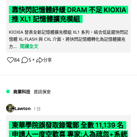
靠快閃記憶體紓緩 DRAM 不足 KIOXIA
推 XL1 記憶體擴充模組
KIOXIA 發表全新記憶體擴充模組 XL1 系列，結合低延遲快閃記
憶體 XL-FLASH 與 CXL 介面，將快閃記憶體轉化為記憶體擴充
閱讀全文
方...
84
5
分享
↗
商業科技
資訊保安
Lawton
1 日
東華學院誤發取錄電郵 全數 11,139 名
申請人一度空歡喜 專家:人為疏忽+系統