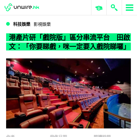
WWDC 2026
GenAI 與雲端科技專區
ERP 與商業 AI
港產片研「戲院版」區分串流平台 田啟文：「你要睇戲，咪一定要入戲院睇囉」
科技娛樂
影視娛樂
港產片研「戲院版」區分串流平台 田啟
文：「你要睇戲，咪一定要入戲院睇囉」
作者
發佈日期
閱讀時間