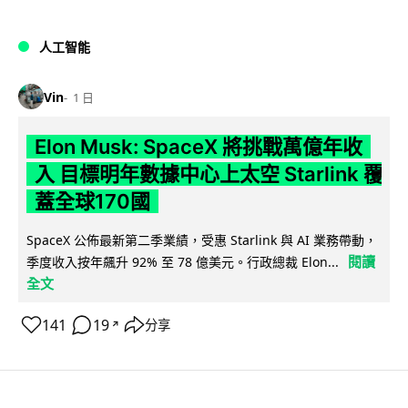
人工智能
Vin
1 日
Elon Musk: SpaceX 將挑戰萬億年收
入 目標明年數據中心上太空 Starlink 覆
蓋全球170國
SpaceX 公佈最新第二季業績，受惠 Starlink 與 AI 業務帶動，
閱讀
季度收入按年飆升 92% 至 78 億美元。行政總裁 Elon...
全文
141
19
分享
↗