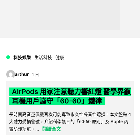
科技娛樂
生活科技
健康
arthur
1 日
AirPods 用家注意聽力響紅燈 醫學界籲
耳機用戶謹守「60-60」鐵律
長時間高音量佩戴耳機可能導致永久性噪音性聽損。本文盤點 4
大聽力受損警號，介紹科學護耳的「60-60 原則」及 Apple 內
閱讀全文
置防護功能，...