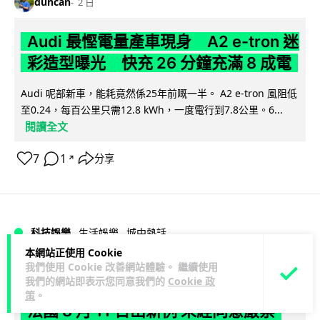
duncan
2 日
Audi 最慳電量產車現身 A2 e-tron 迷
彩造型曝光 快充 26 分鐘充滿 8 成電
Audi 呢部新車，能耗竟然係25年前嘅一半。 A2 e-tron 風阻低
至0.24，每百公里只需12.8 kWh，一度電行到7.8公里。6...
閱讀全文
7
1
分享
↗
科技娛樂
生活娛樂
城中熱話
本網站正使用 Cookie
我們使用 Cookie 改善網站體驗。 繼續使用
Vin
2 日
我們的網站即表示您同意我們的
Cookie 政
策
。
法國 8 月 11 日出新例 未經同意嚴禁