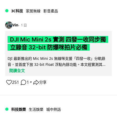
3C科技
家居無線
影音產品
Vin
1 日
DJI Mic Mini 2s 實測 四發一收同步獨
立錄音 32-bit 防爆咪拍片必備
DJI 最新推出的 Mic Mini 2s 無線咪支援「四發一收」分軌錄
音，並首度下放 32-bit Float 浮點內錄功能。本文經實測其...
閱讀全文
251
1
分享
↗
科技娛樂
生活娛樂
城中熱話