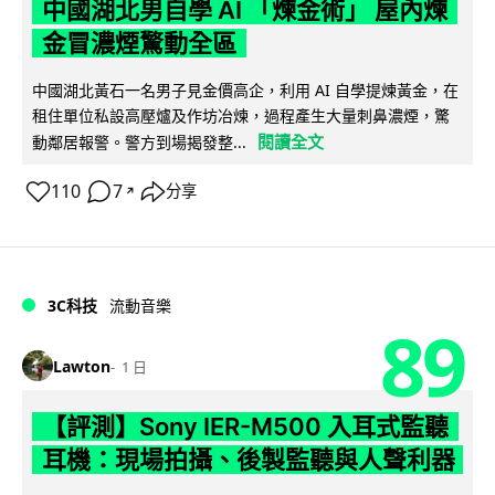
中國湖北男自學 AI 「煉金術」 屋內煉
金冒濃煙驚動全區
中國湖北黃石一名男子見金價高企，利用 AI 自學提煉黃金，在
租住單位私設高壓爐及作坊冶煉，過程產生大量刺鼻濃煙，驚
閱讀全文
動鄰居報警。警方到場揭發整...
110
7
分享
↗
3C科技
流動音樂
89
Lawton
1 日
【評測】Sony IER-M500 入耳式監聽
耳機：現場拍攝、後製監聽與人聲利器