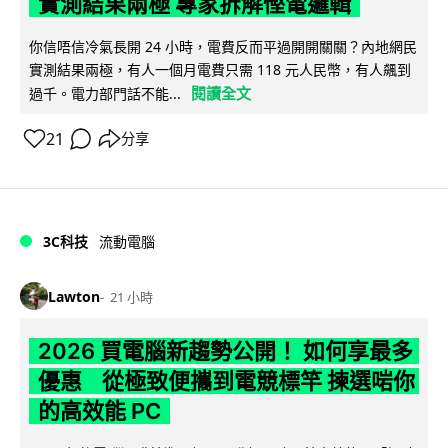
實測結果兩極 專家拆解慳電邏輯
你信唔信冷氣長開 24 小時，電費反而平過開開關關？內地網民
實測結果兩極，有人一個月電費只需 118 元人民幣，有人飆到
閱讀全文
過千。電力部門話不能...
21
分享
3C科技
流動電腦
Lawton
21 小時
2026 買電腦新趨勢公開！ 如何享最多
優惠 從極致便攜到電競標竿 揀選啱你
的高效能 PC