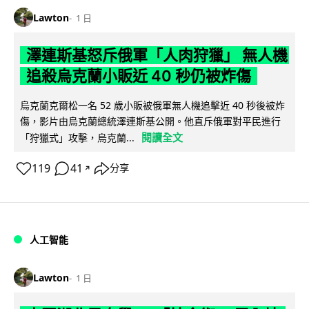
Lawton
1 日
澤連斯基怒斥俄軍「人肉狩獵」 無人機
追殺烏克蘭小販近 40 秒仍被炸傷
烏克蘭克爾松一名 52 歲小販被俄軍無人機追擊近 40 秒後被炸
傷，影片由烏克蘭總統澤連斯基公開。他直斥俄軍對平民進行
閱讀全文
「狩獵式」攻擊，烏克蘭...
119
41
分享
↗
人工智能
Lawton
1 日