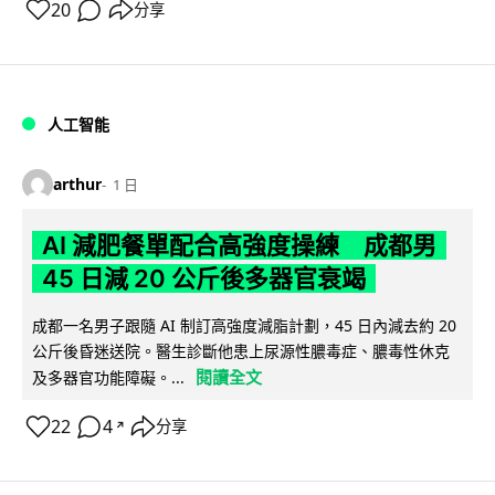
20
分享
人工智能
arthur
1 日
AI 減肥餐單配合高強度操練 成都男
45 日減 20 公斤後多器官衰竭
成都一名男子跟隨 AI 制訂高強度減脂計劃，45 日內減去約 20
公斤後昏迷送院。醫生診斷他患上尿源性膿毒症、膿毒性休克
閱讀全文
及多器官功能障礙。...
22
4
分享
↗