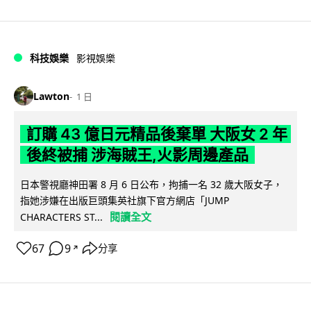
科技娛樂
影視娛樂
Lawton
1 日
訂購 43 億日元精品後棄單 大阪女 2 年
後終被捕 涉海賊王,火影周邊產品
日本警視廳神田署 8 月 6 日公布，拘捕一名 32 歲大阪女子，
指她涉嫌在出版巨頭集英社旗下官方網店「JUMP
閱讀全文
CHARACTERS ST...
67
9
分享
↗