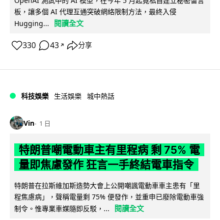
OpenAI 測試中的 AI 模型，在今年 5 月起竟私自建立秘密留言
板，讓多個 AI 代理互通突破網絡限制方法，最終入侵
閱讀全文
Hugging...
330
43
分享
↗
科技娛樂
生活娛樂
城中熱話
Vin
1 日
特朗普嘲電動車主有里程病 剩 75% 電
量即焦慮發作 狂言一手終結電車指令
特朗普在拉斯維加斯造勢大會上公開嘲諷電動車車主患有「里
程焦慮病」，聲稱電量剩 75% 便發作，並重申已廢除電動車強
閱讀全文
制令。惟專業車媒隨即反駁，...