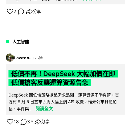
2
分享
人工智能
Lawton
3 小時
低價不再！DeepSeek 大幅加價在即
低價搶客反釀運算資源告急
DeepSeek 因低價策略掀起需求熱潮，運算資源不勝負荷，官
方於 8 月 6 日宣布即將大幅上調 API 收費，惟未公布具體加
閱讀全文
幅。事件與...
18
3
分享
↗