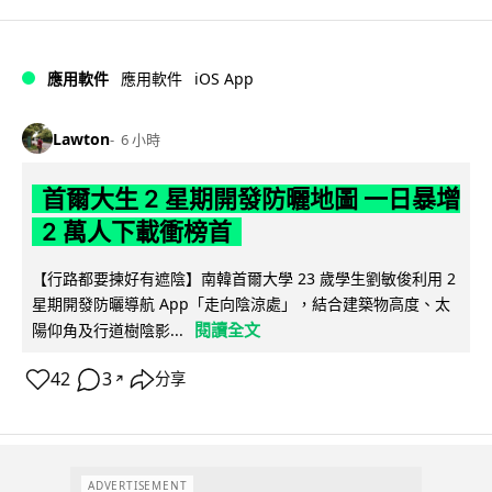
iOS App
應用軟件
應用軟件
Lawton
6 小時
首爾大生 2 星期開發防曬地圖 一日暴增
2 萬人下載衝榜首
【行路都要揀好有遮陰】南韓首爾大學 23 歲學生劉敏俊利用 2
星期開發防曬導航 App「走向陰涼處」，結合建築物高度、太
閱讀全文
陽仰角及行道樹陰影...
42
3
分享
↗
ADVERTISEMENT