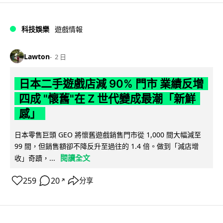
科技娛樂
遊戲情報
Lawton
2 日
日本二手遊戲店減 90% 門市 業績反增
四成 "懷舊"在 Z 世代變成最潮「新鮮
感」
日本零售巨頭 GEO 將懷舊遊戲銷售門市從 1,000 間大幅減至
99 間，但銷售額卻不降反升至過往的 1.4 倍。做到「減店增
閱讀全文
收」奇蹟，...
259
20
分享
↗