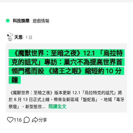
科技娛樂
遊戲情報
天恩
1 日
《魔獸世界：至暗之夜》12.1 「烏拉特
克的詛咒」專訪：巢穴不為提高世界首
領門檻而設 《諸王之眠》縮短約 10 分
鐘
《魔獸世界：至暗之夜》版本更新 12.1「烏拉特克的詛咒」將
於 8 月 13 日正式上線，帶來全新區域「盤蛇島」、地城「毒牙
閱讀全文
祭壇」、新型態世...
116
分享