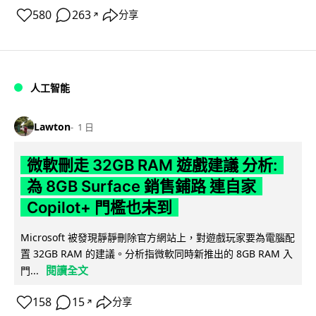
580
263
分享
↗
人工智能
Lawton
1 日
微軟刪走 32GB RAM 遊戲建議 分析:
為 8GB Surface 銷售鋪路 連自家
Copilot+ 門檻也未到
Microsoft 被發現靜靜刪除官方網站上，對遊戲玩家要為電腦配
置 32GB RAM 的建議。分析指微軟同時新推出的 8GB RAM 入
閱讀全文
門...
158
15
分享
↗