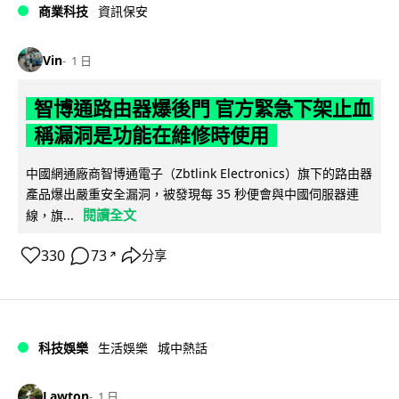
商業科技
資訊保安
Vin
1 日
智博通路由器爆後門 官方緊急下架止血
稱漏洞是功能在維修時使用
中國網通廠商智博通電子（Zbtlink Electronics）旗下的路由器
產品爆出嚴重安全漏洞，被發現每 35 秒便會與中國伺服器連
閱讀全文
線，旗...
330
73
分享
↗
科技娛樂
生活娛樂
城中熱話
Lawton
1 日