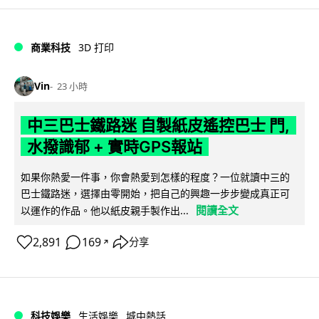
商業科技
3D 打印
Vin
23 小時
中三巴士鐵路迷 自製紙皮遙控巴士 門,
水撥識郁 + 實時GPS報站
如果你熱愛一件事，你會熱愛到怎樣的程度？一位就讀中三的
巴士鐵路迷，選擇由零開始，把自己的興趣一步步變成真正可
閱讀全文
以運作的作品。他以紙皮親手製作出...
2,891
169
分享
↗
科技娛樂
生活娛樂
城中熱話