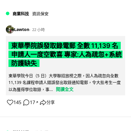
商業科技
資訊保安
Lawton
22 小時
東華學院誤發取錄電郵 全數 11,139 名
申請人一度空歡喜 專家:人為疏忽+系統
防護缺失
東華學院今日（5 日）大學聯招放榜之際，因人為疏忽向全數
11,139 名課程申請人錯誤發出取錄通知電郵，令大批考生一度
閱讀全文
以為獲得學位取錄，事...
145
17
分享
↗