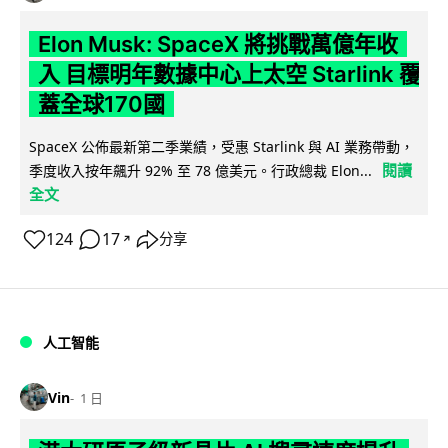
Elon Musk: SpaceX 將挑戰萬億年收
入 目標明年數據中心上太空 Starlink 覆
蓋全球170國
SpaceX 公佈最新第二季業績，受惠 Starlink 與 AI 業務帶動，
閱讀
季度收入按年飆升 92% 至 78 億美元。行政總裁 Elon...
全文
124
17
分享
↗
人工智能
Vin
1 日