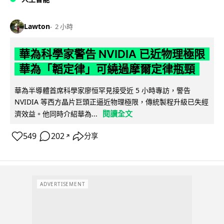
Lawton
2 小時
華為科學家警告 NVIDIA 已近物理極限
華為「韜定律」可繞過摩爾定律瓶頸
華為半導體首席科學家廖恒罕見接受近 5 小時專訪，警告
NVIDIA 等西方晶片巨頭正逼近物理極限，傳統製程升級已失經
閱讀全文
濟效益。他同時介紹華為...
549
202
分享
↗
ADVERTISEMENT