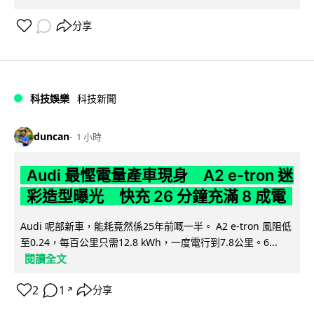
分享
科技娛樂
科技新聞
duncan
1 小時
Audi 最慳電量產車現身 A2 e-tron 迷
彩造型曝光 快充 26 分鐘充滿 8 成電
Audi 呢部新車，能耗竟然係25年前嘅一半。 A2 e-tron 風阻低
至0.24，每百公里只需12.8 kWh，一度電行到7.8公里。6...
閱讀全文
2
1
分享
↗