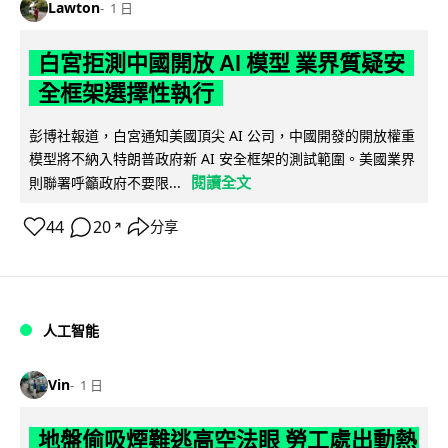
Lawton
1 日
白宮拒測中國開放 AI 模型 業界質疑安
全框架選擇性執行
彭博社報道，白宮通知美國頂尖 AI 公司，中國開發的開放權重
模型將不納入特朗普政府新 AI 安全框架的測試範圍。美國業界
閱讀全文
則聯署呼籲政府不要限...
44
20
分享
↗
人工智能
Vin
1 日
地盤偷吸煙難逃高空法眼 勞工處出動熱