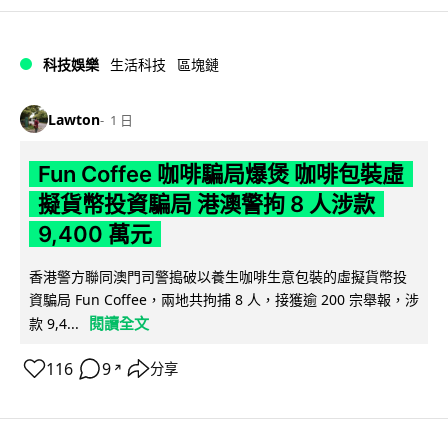
科技娛樂
生活科技
區塊鏈
Lawton
1 日
Fun Coffee 咖啡騙局爆煲 咖啡包裝虛
擬貨幣投資騙局 港澳警拘 8 人涉款
9,400 萬元
香港警方聯同澳門司警搗破以養生咖啡生意包裝的虛擬貨幣投
資騙局 Fun Coffee，兩地共拘捕 8 人，接獲逾 200 宗舉報，涉
閱讀全文
款 9,4...
116
9
分享
↗