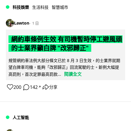
科技娛樂
生活科技
智慧城市
Lawton
1 日
網約車條例生效 有司機暫時停工避風頭
的士業界籲白牌 "改邪歸正"
規管網約車法例大部分條文已於 8 月 3 日生效，的士業界就期
望白牌車司機，能夠「改邪歸正」回流駕駛的士。新例大幅提
閱讀全文
高罰則，首次定罪最高罰款...
200
142
分享
↗
人工智能