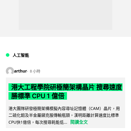
人工智能
arthur
8 小時
港大工程學院研極簡架構晶片 搜尋速度
勝標準 CPU 1 億倍
港大團隊研發極簡架構模擬內容尋址記憶體（CAM）晶片，用
二硫化鉬及半金屬銻克服傳輸瓶頸，漢明距離計算速度比標準
閱讀全文
CPU快1億倍，每次搜尋耗能低...