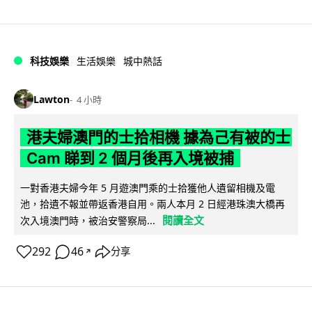
科技娛樂
生活娛樂
城中熱話
Lawton
4 小時
港夫婦澳門的士拾相機 據為己有被的士
Cam 睇到 2 個月後再入境被捕
一對香港夫婦今年 5 月遊澳門乘的士拾獲他人遺留相機及電
池，拾遺不報並帶返香港自用。兩人本月 2 日經港珠澳大橋再
閱讀全文
次入境澳門時，被治安警察局...
292
46
分享
↗