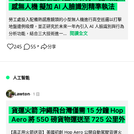
感無人機 擬加 AI 人臉識別精準執法
勞工處投入配備熱感應鏡頭的小型無人機進行高空巡邏以打擊
地盤違例吸煙，並正研究於未來一年內引入 AI 人臉識別與行為
閱讀全文
分析功能，結合三大技術進一...
245
55
分享
↗
人工智能
Lawton
1 日
貨運火箭 沖繩飛台灣僅需 15 分鐘 Hop
Aero 將 550 磅貨物運送至 725 公里外
【真正用火箭送貨】美國初創 Hop Aero 公開自動駕駛貨運火