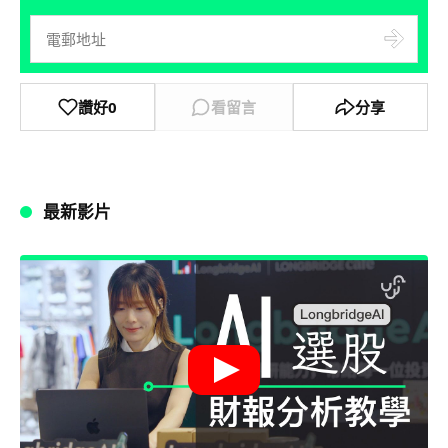
讚好
0
看留言
分享
最新影片