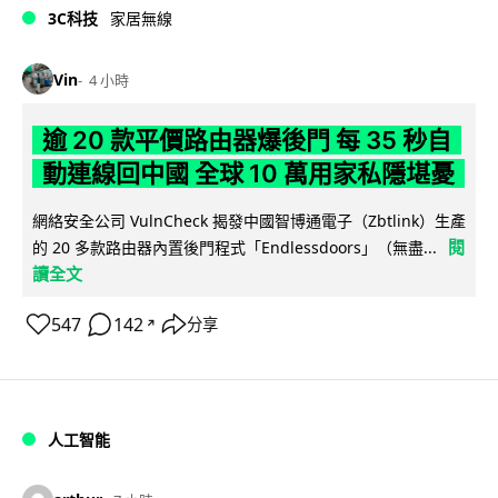
3C科技
家居無線
Vin
4 小時
逾 20 款平價路由器爆後門 每 35 秒自
動連線回中國 全球 10 萬用家私隱堪憂
網絡安全公司 VulnCheck 揭發中國智博通電子（Zbtlink）生產
閱
的 20 多款路由器內置後門程式「Endlessdoors」（無盡...
讀全文
547
142
分享
↗
人工智能