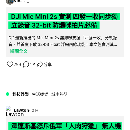
Vin
2 日
DJI Mic Mini 2s 實測 四發一收同步獨
立錄音 32-bit 防爆咪拍片必備
DJI 最新推出的 Mic Mini 2s 無線咪支援「四發一收」分軌錄
音，並首度下放 32-bit Float 浮點內錄功能。本文經實測其...
閱讀全文
253
1
分享
↗
科技娛樂
生活娛樂
城中熱話
Lawton
2 日
澤連斯基怒斥俄軍「人肉狩獵」 無人機