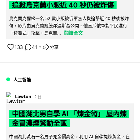
追殺烏克蘭小販近 40 秒仍被炸傷
烏克蘭克爾松一名 52 歲小販被俄軍無人機追擊近 40 秒後被炸
傷，影片由烏克蘭總統澤連斯基公開。他直斥俄軍對平民進行
閱讀全文
「狩獵式」攻擊，烏克蘭...
133
41
分享
↗
人工智能
Lawton
2 日
中國湖北男自學 AI 「煉金術」 屋內煉
金冒濃煙驚動全區
中國湖北黃石一名男子見金價高企，利用 AI 自學提煉黃金，在