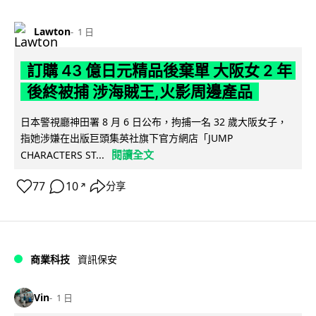
Lawton
1 日
訂購 43 億日元精品後棄單 大阪女 2 年
後終被捕 涉海賊王,火影周邊產品
日本警視廳神田署 8 月 6 日公布，拘捕一名 32 歲大阪女子，
指她涉嫌在出版巨頭集英社旗下官方網店「JUMP
閱讀全文
CHARACTERS ST...
77
10
分享
↗
商業科技
資訊保安
Vin
1 日