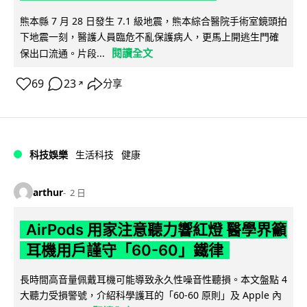
熊本縣 7 月 28 日發生 7.1 級地震，熊本綜合醫院手術室鏡頭拍
下地震一刻，醫護人員臨危不亂保護病人，更馬上開逃生門確
閱讀全文
保出口流通。片段...
69
23
分享
↗
科技娛樂
生活科技
健康
arthur
2 日
AirPods 用家注意聽力響紅燈 醫學界籲
耳機用戶謹守「60-60」鐵律
長時間高音量佩戴耳機可能導致永久性噪音性聽損。本文盤點 4
大聽力受損警號，介紹科學護耳的「60-60 原則」及 Apple 內