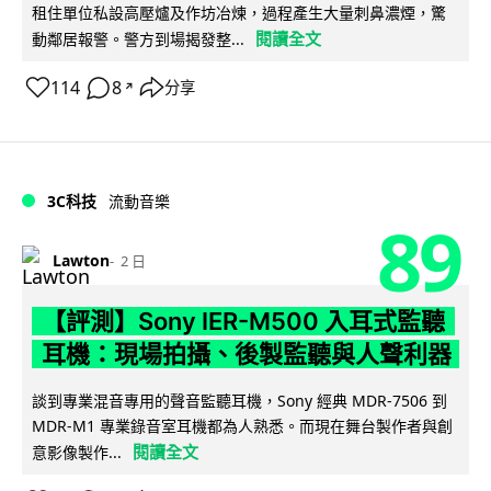
租住單位私設高壓爐及作坊冶煉，過程產生大量刺鼻濃煙，驚
閱讀全文
動鄰居報警。警方到場揭發整...
114
8
分享
↗
3C科技
流動音樂
89
Lawton
2 日
【評測】Sony IER-M500 入耳式監聽
耳機：現場拍攝、後製監聽與人聲利器
談到專業混音專用的聲音監聽耳機，Sony 經典 MDR-7506 到
MDR-M1 專業錄音室耳機都為人熟悉。而現在舞台製作者與創
閱讀全文
意影像製作...