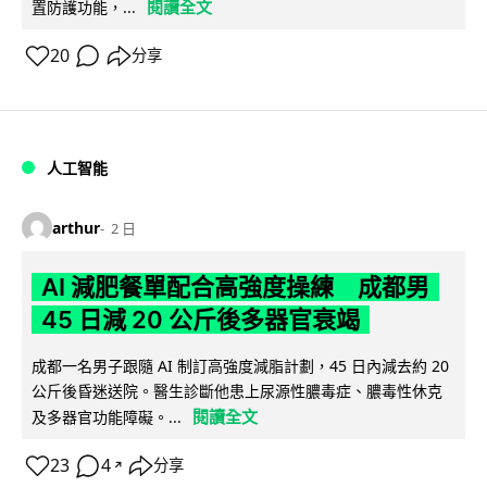
閱讀全文
置防護功能，...
20
分享
人工智能
arthur
2 日
AI 減肥餐單配合高強度操練 成都男
45 日減 20 公斤後多器官衰竭
成都一名男子跟隨 AI 制訂高強度減脂計劃，45 日內減去約 20
公斤後昏迷送院。醫生診斷他患上尿源性膿毒症、膿毒性休克
閱讀全文
及多器官功能障礙。...
23
4
分享
↗