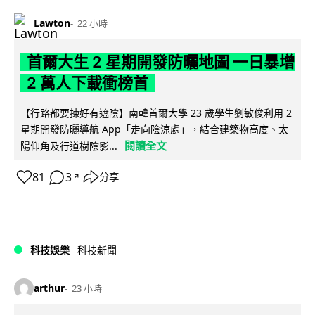
Lawton
22 小時
首爾大生 2 星期開發防曬地圖 一日暴增
2 萬人下載衝榜首
【行路都要揀好有遮陰】南韓首爾大學 23 歲學生劉敏俊利用 2
星期開發防曬導航 App「走向陰涼處」，結合建築物高度、太
閱讀全文
陽仰角及行道樹陰影...
81
3
分享
↗
科技娛樂
科技新聞
arthur
23 小時