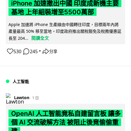
iPhone 加速撤出中國 印度成新機主要
基地 上年組裝增至5500萬部
Apple 加速將 iPhone 生產線由中國轉往印度，目標兩年內將
產量最高 50% 移至當地。印度政府推出關稅豁免及稅務優惠延
閱讀全文
長至 204...
530
245
分享
↗
人工智能
Lawton
1 日
OpenAI 人工智能竟私自建留言板 讓多
個 AI 交流破解方法 被阻止後竟偷偷重