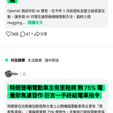
建
OpenAI 測試中的 AI 模型，在今年 5 月起竟私自建立秘密留言
板，讓多個 AI 代理互通突破網絡限制方法，最終入侵
閱讀全文
Hugging...
368
47
分享
↗
科技娛樂
生活娛樂
城中熱話
Vin
1 日
特朗普嘲電動車主有里程病 剩 75% 電
量即焦慮發作 狂言一手終結電車指令
特朗普在拉斯維加斯造勢大會上公開嘲諷電動車車主患有「里
程焦慮病」，聲稱電量剩 75% 便發作，並重申已廢除電動車強