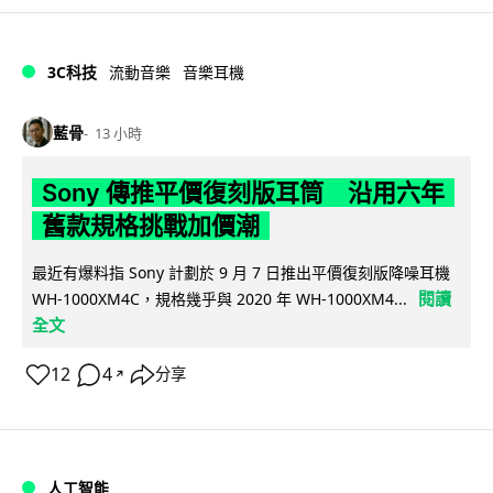
3C科技
流動音樂
音樂耳機
藍骨
13 小時
Sony 傳推平價復刻版耳筒 沿用六年
舊款規格挑戰加價潮
最近有爆料指 Sony 計劃於 9 月 7 日推出平價復刻版降噪耳機
閱讀
WH-1000XM4C，規格幾乎與 2020 年 WH-1000XM4...
全文
12
4
分享
↗
人工智能