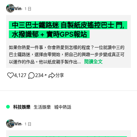
Vin
1 日
中三巴士鐵路迷 自製紙皮遙控巴士 門,
水撥識郁 + 實時GPS報站
如果你熱愛一件事，你會熱愛到怎樣的程度？一位就讀中三的
巴士鐵路迷，選擇由零開始，把自己的興趣一步步變成真正可
閱讀全文
以運作的作品。他以紙皮親手製作出...
4,127
234
分享
↗
科技娛樂
生活娛樂
城中熱話
Vin
1 日