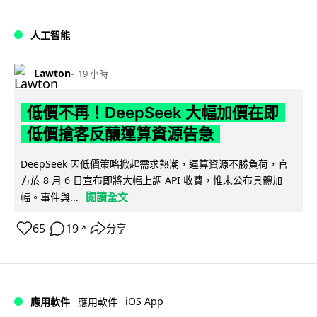
人工智能
Lawton
19 小時
低價不再！DeepSeek 大幅加價在即
低價搶客反釀運算資源告急
DeepSeek 因低價策略掀起需求熱潮，運算資源不勝負荷，官
方於 8 月 6 日宣布即將大幅上調 API 收費，惟未公布具體加
閱讀全文
幅。事件與...
65
19
分享
↗
iOS App
應用軟件
應用軟件