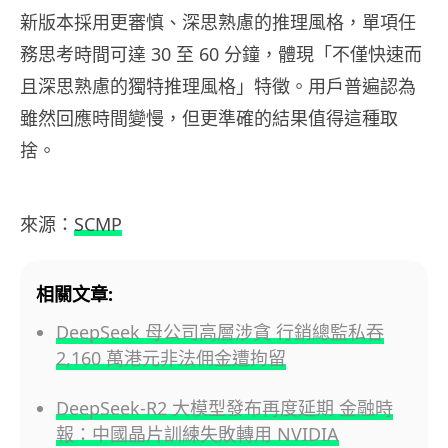
新版本採用更審慎、深思熟慮的推理風格，單項任
務思考時間可達 30 至 60 分鐘，體現「不僅快速而
且深思熟慮的獨特推理風格」特徵。用戶普遍認為
雖然回應時間變慢，但更準確的結果值得這種取
捨。
來源：
SCMP
相關文章:
DeepSeek 母公司高層涉貪 行銷總監私吞
2,160 萬港元非法佣金遭拘留
DeepSeek-R2 大模型發布再度延期 金融時
報：中國晶片訓練失敗轉用 NVIDIA