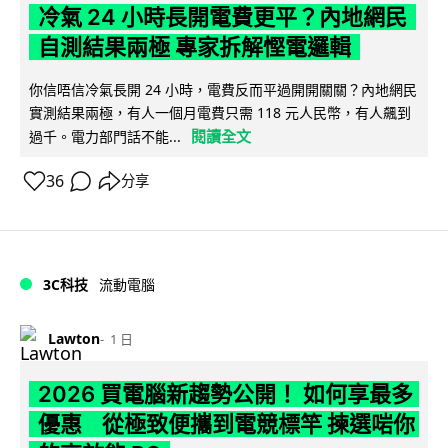
冷氣 24 小時長開電費更平？內地網民
自測結果兩極 專家拆解慳電邏輯
你信唔信冷氣長開 24 小時，電費反而平過開開關關？內地網民
實測結果兩極，有人一個月電費只需 118 元人民幣，有人飆到
閱讀全文
過千。電力部門話不能...
36
分享
3C科技
流動電腦
Lawton
1 日
2026 買電腦新趨勢公開！ 如何享最多
優惠 從極致便攜到電競標竿 揀選啱你