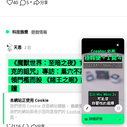
40
5
分享
↗
科技娛樂
遊戲情報
×
天恩
2 日
《魔獸世界：至暗之夜》12.1 「烏拉特
克的詛咒」專訪：巢穴不為提高世界首
領門檻而設 《諸王之眠》縮短約 10 分
鐘
本網站正使用 Cookie
《魔獸世界：至暗之夜》版本更新 12.1「烏拉特克的詛咒」將
我們使用 Cookie 改善網站體驗。 繼續使用
於 8 月 13 日正式上線，帶來全新區域「盤蛇島」、地城「毒牙
🎵
⛶
我們的網站即表示您同意我們的
Cookie 政
閱讀全文
祭壇」、新型態世...
策
。
📖 詳細評測
→
116
分享