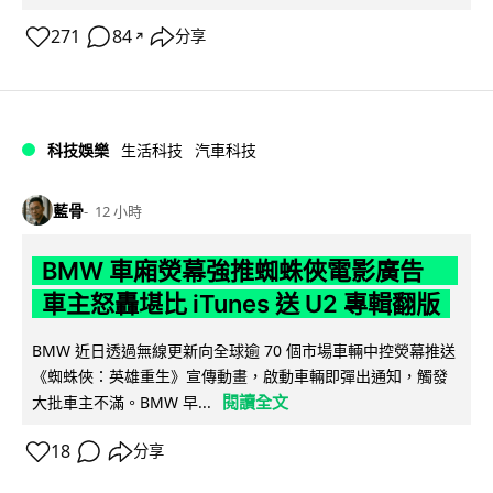
271
84
分享
↗
科技娛樂
生活科技
汽車科技
藍骨
12 小時
BMW 車廂熒幕強推蜘蛛俠電影廣告
車主怒轟堪比 iTunes 送 U2 專輯翻版
BMW 近日透過無線更新向全球逾 70 個市場車輛中控熒幕推送
《蜘蛛俠：英雄重生》宣傳動畫，啟動車輛即彈出通知，觸發
閱讀全文
大批車主不滿。BMW 早...
18
分享