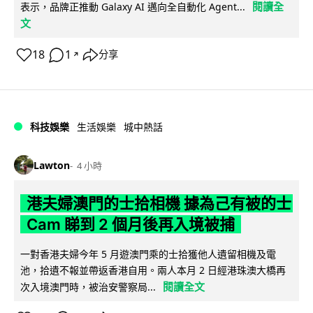
閱讀全
表示，品牌正推動 Galaxy AI 邁向全自動化 Agent...
文
18
1
分享
↗
科技娛樂
生活娛樂
城中熱話
Lawton
4 小時
港夫婦澳門的士拾相機 據為己有被的士
Cam 睇到 2 個月後再入境被捕
一對香港夫婦今年 5 月遊澳門乘的士拾獲他人遺留相機及電
池，拾遺不報並帶返香港自用。兩人本月 2 日經港珠澳大橋再
閱讀全文
次入境澳門時，被治安警察局...