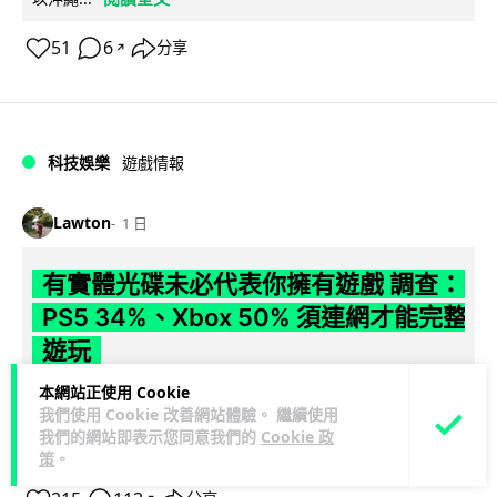
51
6
分享
↗
科技娛樂
遊戲情報
Lawton
1 日
有實體光碟未必代表你擁有遊戲 調查：
PS5 34%、Xbox 50% 須連網才能完整
遊玩
本網站正使用 Cookie
【就算有光碟，也未必代表擁有遊戲】有調查發現，34% PS5
我們使用 Cookie 改善網站體驗。 繼續使用
實體遊戲及 50% Xbox Series X 實體遊戲在完全斷網下無法完
我們的網站即表示您同意我們的
Cookie 政
閱讀全文
整遊...
策
。