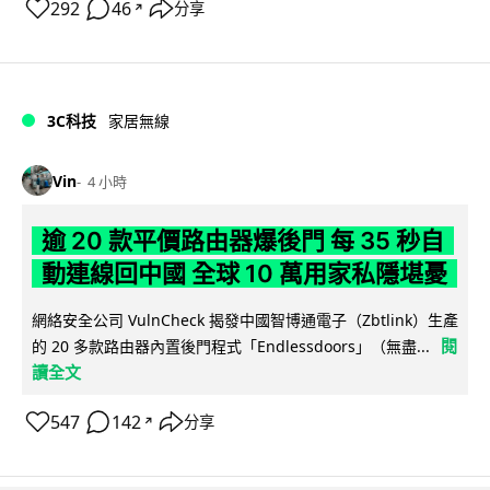
292
46
分享
↗
3C科技
家居無線
Vin
4 小時
逾 20 款平價路由器爆後門 每 35 秒自
動連線回中國 全球 10 萬用家私隱堪憂
網絡安全公司 VulnCheck 揭發中國智博通電子（Zbtlink）生產
閱
的 20 多款路由器內置後門程式「Endlessdoors」（無盡...
讀全文
547
142
分享
↗