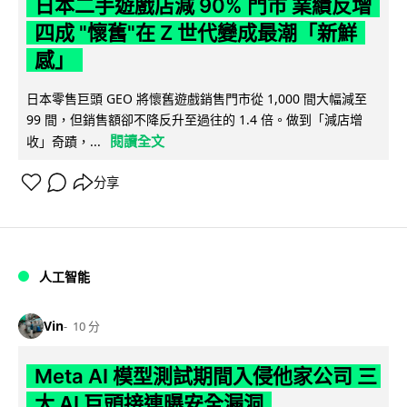
日本二手遊戲店減 90% 門市 業績反增
四成 "懷舊"在 Z 世代變成最潮「新鮮
感」
日本零售巨頭 GEO 將懷舊遊戲銷售門市從 1,000 間大幅減至
99 間，但銷售額卻不降反升至過往的 1.4 倍。做到「減店增
閱讀全文
收」奇蹟，...
分享
人工智能
Vin
10 分
Meta AI 模型測試期間入侵他家公司 三
大 AI 巨頭接連曝安全漏洞