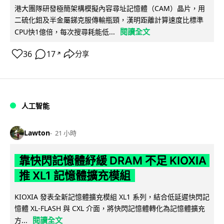
港大團隊研發極簡架構模擬內容尋址記憶體（CAM）晶片，用
二硫化鉬及半金屬銻克服傳輸瓶頸，漢明距離計算速度比標準
閱讀全文
CPU快1億倍，每次搜尋耗能低...
36
17
分享
↗
人工智能
Lawton
21 小時
靠快閃記憶體紓緩 DRAM 不足 KIOXIA
推 XL1 記憶體擴充模組
KIOXIA 發表全新記憶體擴充模組 XL1 系列，結合低延遲快閃記
憶體 XL-FLASH 與 CXL 介面，將快閃記憶體轉化為記憶體擴充
閱讀全文
方...