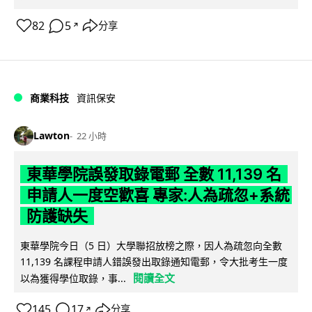
82
5
分享
↗
商業科技
資訊保安
Lawton
22 小時
東華學院誤發取錄電郵 全數 11,139 名
申請人一度空歡喜 專家:人為疏忽+系統
防護缺失
東華學院今日（5 日）大學聯招放榜之際，因人為疏忽向全數
11,139 名課程申請人錯誤發出取錄通知電郵，令大批考生一度
閱讀全文
以為獲得學位取錄，事...
145
17
分享
↗