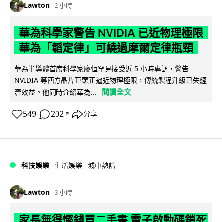
Lawton
2 小時
華為科學家警告 NVIDIA 已近物理極限
華為「韜定律」可繞過摩爾定律瓶頸
華為半導體首席科學家廖恒罕見接受近 5 小時專訪，警告
NVIDIA 等西方晶片巨頭正逼近物理極限，傳統製程升級已失經
閱讀全文
濟效益。他同時介紹華為...
549
202
分享
↗
科技娛樂
生活娛樂
城中熱話
Lawton
3 小時
家長無得慳錢買二手書 電子啟動碼鎖死