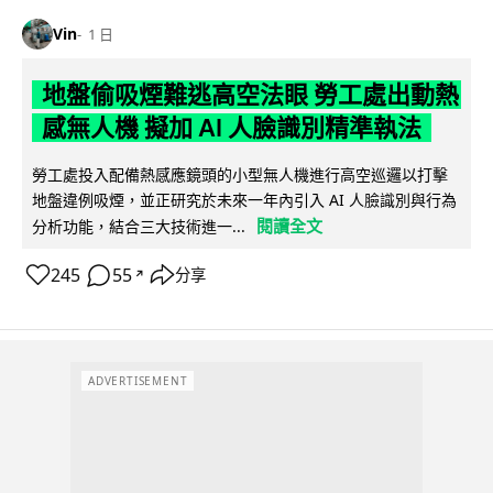
Vin
1 日
地盤偷吸煙難逃高空法眼 勞工處出動熱
感無人機 擬加 AI 人臉識別精準執法
勞工處投入配備熱感應鏡頭的小型無人機進行高空巡邏以打擊
地盤違例吸煙，並正研究於未來一年內引入 AI 人臉識別與行為
閱讀全文
分析功能，結合三大技術進一...
245
55
分享
↗
ADVERTISEMENT