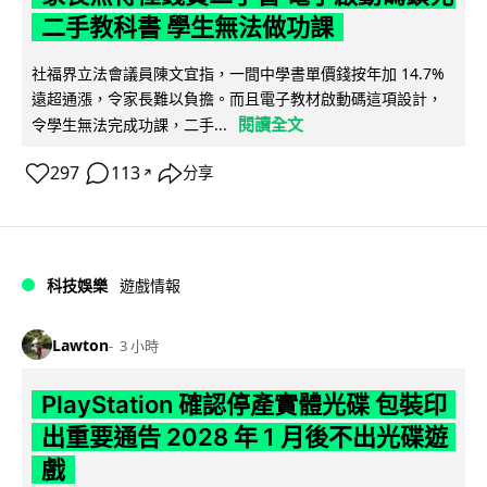
二手教科書 學生無法做功課
社福界立法會議員陳文宜指，一間中學書單價錢按年加 14.7%
遠超通漲，令家長難以負擔。而且電子教材啟動碼這項設計，
閱讀全文
令學生無法完成功課，二手...
297
113
分享
↗
科技娛樂
遊戲情報
Lawton
3 小時
PlayStation 確認停產實體光碟 包裝印
出重要通告 2028 年 1 月後不出光碟遊
戲