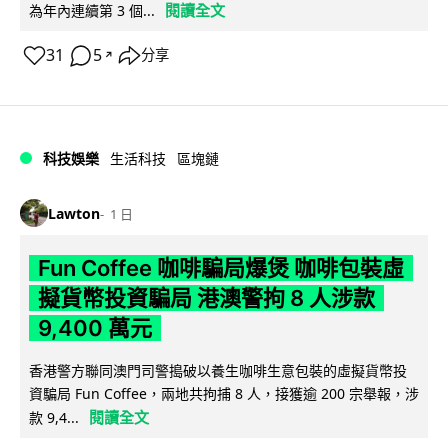
閱讀全文
為年內連續第 3 個...
31
5
分享
↗
科技娛樂
生活科技
區塊鏈
Lawton
1 日
Fun Coffee 咖啡騙局爆煲 咖啡包裝虛
擬貨幣投資騙局 港澳警拘 8 人涉款
9,400 萬元
香港警方聯同澳門司警搗破以養生咖啡生意包裝的虛擬貨幣投
資騙局 Fun Coffee，兩地共拘捕 8 人，接獲逾 200 宗舉報，涉
閱讀全文
款 9,4...