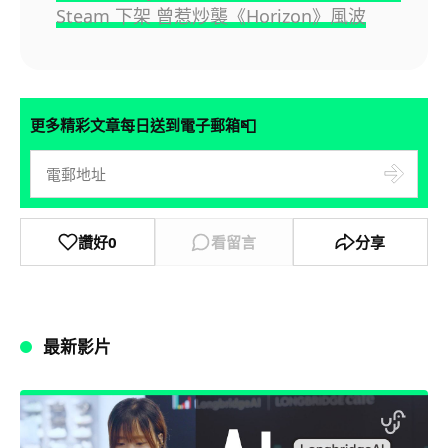
Steam 下架 曾惹炒襲《Horizon》風波
📮
更多精彩文章每日送到電子郵箱
讚好
0
看留言
分享
最新影片