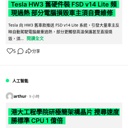
Tesla HW3 舊硬件裝 FSD v14 Lite 頻
現過熱 部分電腦損毀車主須自費維修
Tesla 向 HW3 舊車款推送 FSD v14 Lite 系統，引發大量車主反
映自動駕駛電腦嚴重過熱，部分更觸發高溫保護甚至直接燒
閱讀全文
毀，須...
5
分享
人工智能
arthur
9 小時
港大工程學院研極簡架構晶片 搜尋速度
勝標準 CPU 1 億倍