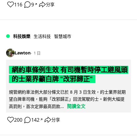
116
9
分享
↗
科技娛樂
生活科技
智慧城市
Lawton
1 日
網約車條例生效 有司機暫時停工避風頭
的士業界籲白牌 "改邪歸正"
規管網約車法例大部分條文已於 8 月 3 日生效，的士業界就期
望白牌車司機，能夠「改邪歸正」回流駕駛的士。新例大幅提
閱讀全文
高罰則，首次定罪最高罰款...
200
142
分享
↗