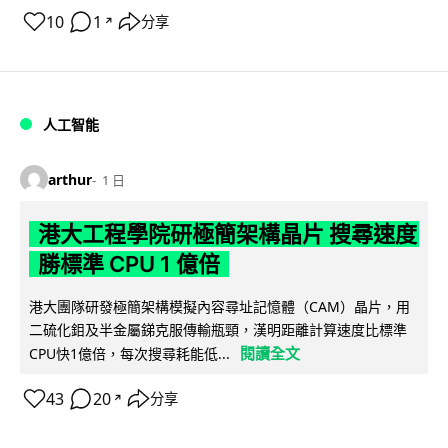
10
1
分享
↗
人工智能
arthur
1 日
港大工程學院研極簡架構晶片 搜尋速度
勝標準 CPU 1 億倍
港大團隊研發極簡架構模擬內容尋址記憶體（CAM）晶片，用
二硫化鉬及半金屬銻克服傳輸瓶頸，漢明距離計算速度比標準
閱讀全文
CPU快1億倍，每次搜尋耗能低...
43
20
分享
↗