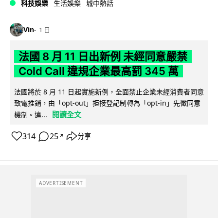
科技娛樂
生活娛樂
城中熱話
Vin
1 日
法國 8 月 11 日出新例 未經同意嚴禁
Cold Call 違規企業最高罰 345 萬
法國將於 8 月 11 日起實施新例，全面禁止企業未經消費者同意
致電推銷，由「opt-out」拒接登記制轉為「opt-in」先徵同意
閱讀全文
機制。違...
314
25
分享
↗
ADVERTISEMENT