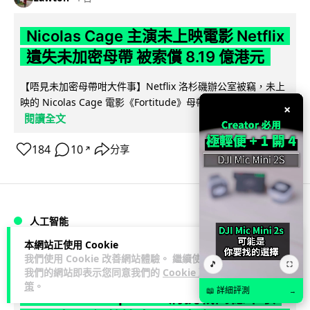
Nicolas Cage 主演未上映電影 Netflix
遺失未加密母帶 被索償 8.19 億港元
【唔見未加密母帶咁大件事】Netflix 洛杉磯辦公室被竊，未上
映的 Nicolas Cage 電影《Fortitude》母帶亦告失蹤。電影...
×
閱讀全文
184
10
分享
↗
人工智能
本網站正使用 Cookie
我們使用 Cookie 改善網站體驗。 繼續使用
Vin
1 日
🎵
⛶
我們的網站即表示您同意我們的
Cookie 政
策
。
📖 詳細評測
→
Elon Musk: SpaceX 將挑戰萬億年收