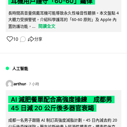
耳機用戶謹守「60-60」鐵律
長時間高音量佩戴耳機可能導致永久性噪音性聽損。本文盤點 4
大聽力受損警號，介紹科學護耳的「60-60 原則」及 Apple 內
閱讀全文
置防護功能，...
10
分享
人工智能
arthur
7 小時
AI 減肥餐單配合高強度操練 成都男
45 日減 20 公斤後多器官衰竭
成都一名男子跟隨 AI 制訂高強度減脂計劃，45 日內減去約 20
公斤後昏迷送院。醫生診斷他患上尿源性膿毒症、膿毒性休克