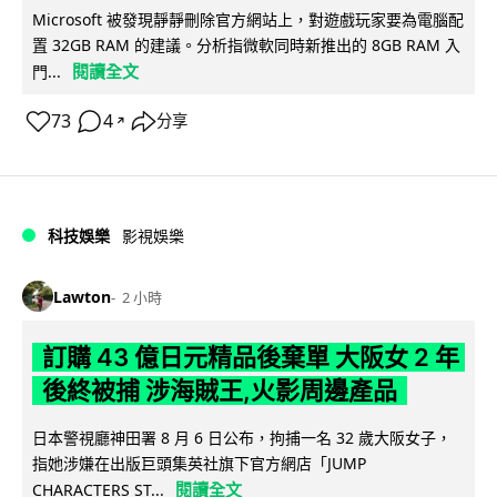
Microsoft 被發現靜靜刪除官方網站上，對遊戲玩家要為電腦配
置 32GB RAM 的建議。分析指微軟同時新推出的 8GB RAM 入
閱讀全文
門...
73
4
分享
↗
科技娛樂
影視娛樂
Lawton
2 小時
訂購 43 億日元精品後棄單 大阪女 2 年
後終被捕 涉海賊王,火影周邊產品
日本警視廳神田署 8 月 6 日公布，拘捕一名 32 歲大阪女子，
指她涉嫌在出版巨頭集英社旗下官方網店「JUMP
閱讀全文
CHARACTERS ST...