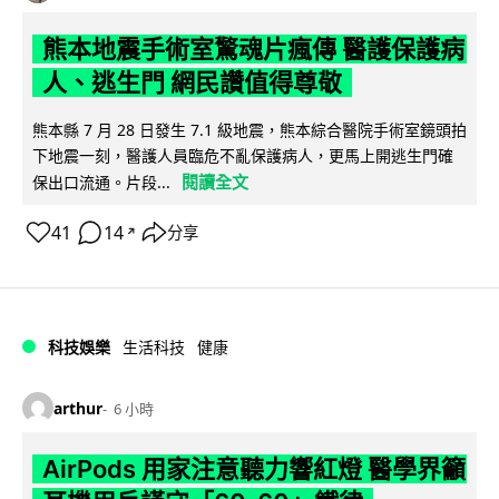
熊本地震手術室驚魂片瘋傳 醫護保護病
人、逃生門 網民讚值得尊敬
熊本縣 7 月 28 日發生 7.1 級地震，熊本綜合醫院手術室鏡頭拍
下地震一刻，醫護人員臨危不亂保護病人，更馬上開逃生門確
閱讀全文
保出口流通。片段...
41
14
分享
↗
科技娛樂
生活科技
健康
arthur
6 小時
AirPods 用家注意聽力響紅燈 醫學界籲