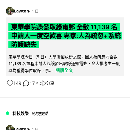
Lawton
1 日
東華學院誤發取錄電郵 全數 11,139 名
申請人一度空歡喜 專家:人為疏忽+系統
防護缺失
東華學院今日（5 日）大學聯招放榜之際，因人為疏忽向全數
11,139 名課程申請人錯誤發出取錄通知電郵，令大批考生一度
閱讀全文
以為獲得學位取錄，事...
149
17
分享
↗
科技娛樂
影視娛樂
Lawton
1 日