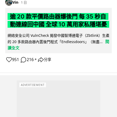
Vin
1 日
逾 20 款平價路由器爆後門 每 35 秒自
動連線回中國 全球 10 萬用家私隱堪憂
網絡安全公司 VulnCheck 揭發中國智博通電子（Zbtlink）生產
閱
的 20 多款路由器內置後門程式「Endlessdoors」（無盡...
讀全文
951
216
分享
↗
ADVERTISEMENT