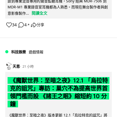
談到專業混音專用的聲音監聽耳機，Sony 經典 MDR-7506 到
MDR-M1 專業錄音室耳機都為人熟悉。而現在舞台製作者與創
閱讀全文
意影像製作...
34
4
分享
↗
科技娛樂
遊戲情報
天恩
21 小時
《魔獸世界：至暗之夜》12.1 「烏拉特
克的詛咒」專訪：巢穴不為提高世界首
領門檻而設 《諸王之眠》縮短約 10 分
鐘
《魔獸世界：至暗之夜》版本更新 12.1「烏拉特克的詛咒」將