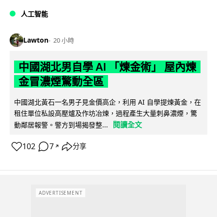
人工智能
Lawton
20 小時
中國湖北男自學 AI 「煉金術」 屋內煉
金冒濃煙驚動全區
中國湖北黃石一名男子見金價高企，利用 AI 自學提煉黃金，在
租住單位私設高壓爐及作坊冶煉，過程產生大量刺鼻濃煙，驚
閱讀全文
動鄰居報警。警方到場揭發整...
102
7
分享
↗
ADVERTISEMENT