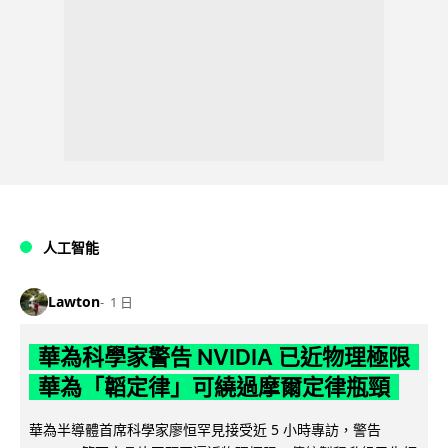
人工智能
Lawton
1 日
華為科學家警告 NVIDIA 已近物理極限
華為「韜定律」可繞過摩爾定律瓶頸
華為半導體首席科學家廖恒罕見接受近 5 小時專訪，警告