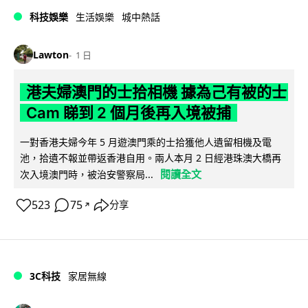
科技娛樂
生活娛樂
城中熱話
Lawton
1 日
港夫婦澳門的士拾相機 據為己有被的士
Cam 睇到 2 個月後再入境被捕
一對香港夫婦今年 5 月遊澳門乘的士拾獲他人遺留相機及電
池，拾遺不報並帶返香港自用。兩人本月 2 日經港珠澳大橋再
閱讀全文
次入境澳門時，被治安警察局...
523
75
分享
↗
3C科技
家居無線