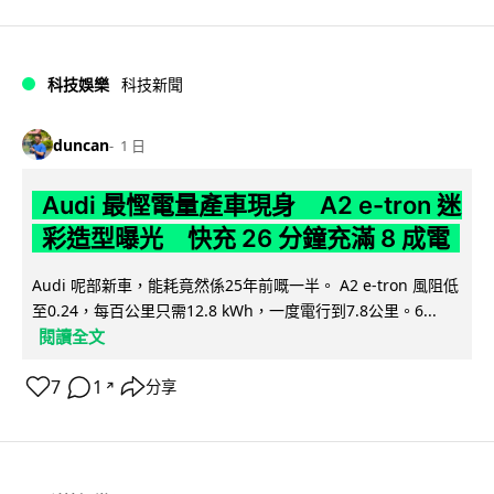
科技娛樂
科技新聞
duncan
1 日
Audi 最慳電量產車現身 A2 e-tron 迷
彩造型曝光 快充 26 分鐘充滿 8 成電
Audi 呢部新車，能耗竟然係25年前嘅一半。 A2 e-tron 風阻低
至0.24，每百公里只需12.8 kWh，一度電行到7.8公里。6...
閱讀全文
7
1
分享
↗