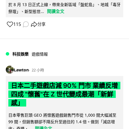
於 8 月 13 日正式上線，帶來全新區域「盤蛇島」、地城「毒牙
閱讀全文
祭壇」、新型態世...
115
分享
科技娛樂
遊戲情報
Lawton
22 小時
日本二手遊戲店減 90% 門市 業績反增
四成 "懷舊"在 Z 世代變成最潮「新鮮
感」
日本零售巨頭 GEO 將懷舊遊戲銷售門市從 1,000 間大幅減至
99 間，但銷售額卻不降反升至過往的 1.4 倍。做到「減店增
閱讀全文
收」奇蹟，...