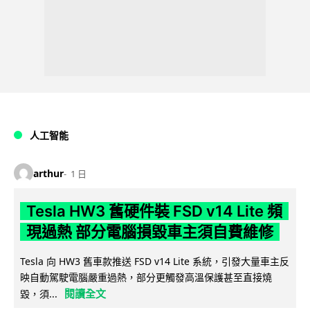
人工智能
arthur
1 日
Tesla HW3 舊硬件裝 FSD v14 Lite 頻
現過熱 部分電腦損毀車主須自費維修
Tesla 向 HW3 舊車款推送 FSD v14 Lite 系統，引發大量車主反
映自動駕駛電腦嚴重過熱，部分更觸發高溫保護甚至直接燒
閱讀全文
毀，須...