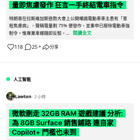
量即焦慮發作 狂言一手終結電車指令
特朗普在拉斯維加斯造勢大會上公開嘲諷電動車車主患有「里
程焦慮病」，聲稱電量剩 75% 便發作，並重申已廢除電動車強
閱讀全文
制令。惟專業車媒隨即反駁，...
118
25
分享
↗
人工智能
Lawton
2 小時
微軟刪走 32GB RAM 遊戲建議 分析:
為 8GB Surface 銷售鋪路 連自家
Copilot+ 門檻也未到