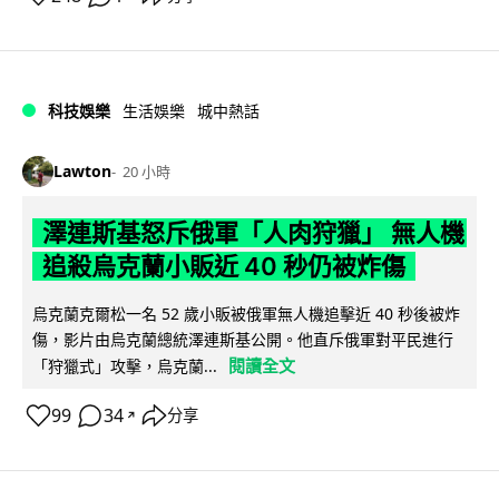
科技娛樂
生活娛樂
城中熱話
Lawton
20 小時
澤連斯基怒斥俄軍「人肉狩獵」 無人機
追殺烏克蘭小販近 40 秒仍被炸傷
烏克蘭克爾松一名 52 歲小販被俄軍無人機追擊近 40 秒後被炸
傷，影片由烏克蘭總統澤連斯基公開。他直斥俄軍對平民進行
閱讀全文
「狩獵式」攻擊，烏克蘭...
99
34
分享
↗