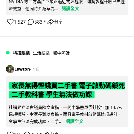
NVIDIA 等西方晶片巨頭正逼近物理極限，傳統製程升級已失經
閱讀全文
濟效益。他同時介紹華為...
1,527
583
分享
↗
科技娛樂
生活娛樂
城中熱話
Lawton
1 日
家長無得慳錢買二手書 電子啟動碼鎖死
二手教科書 學生無法做功課
社福界立法會議員陳文宜指，一間中學書單價錢按年加 14.7%
遠超通漲，令家長難以負擔。而且電子教材啟動碼這項設計，
閱讀全文
令學生無法完成功課，二手...