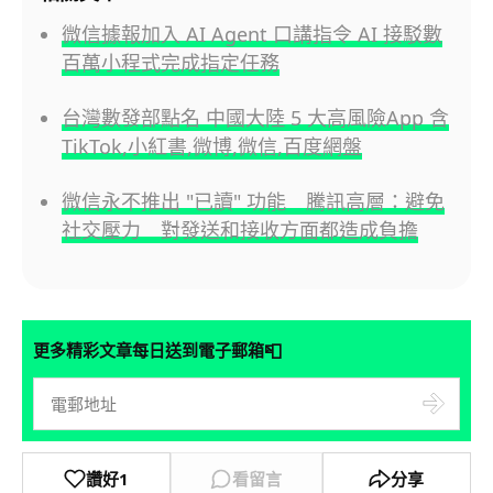
微信據報加入 AI Agent 口講指令 AI 接駁數
百萬小程式完成指定任務
台灣數發部點名 中國大陸 5 大高風險App 含
TikTok,小紅書,微博,微信,百度網盤
微信永不推出 "已讀" 功能 騰訊高層：避免
社交壓力 對發送和接收方面都造成負擔
📮
更多精彩文章每日送到電子郵箱
讚好
1
看留言
分享