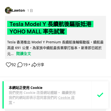
Lawton
1 日
Tesla Model Y 長續航後驅版抵港
YOHO MALL 率先試駕
Tesla 香港推出 Model Y Premium 長續航後輪驅動版，續航最
高達 691 公里，為家族中續航最長單摩打版本。新車即日起於
閱讀全文
元...
92
19
分享
↗
本網站正使用 Cookie
人工智能
我們使用 Cookie 改善網站體驗。 繼續使用
我們的網站即表示您同意我們的
Cookie 政
策
。
Vin
1 日