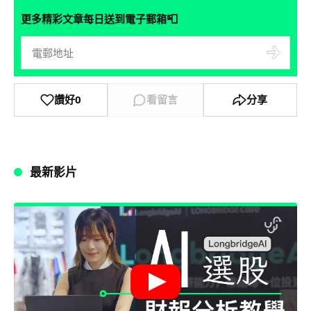
📮
更多精彩文章每日送到電子郵箱
讚好
0
看留言
分享
最新影片