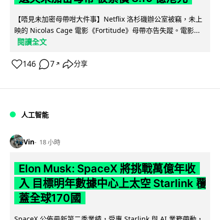
【唔見未加密母帶咁大件事】Netflix 洛杉磯辦公室被竊，未上
映的 Nicolas Cage 電影《Fortitude》母帶亦告失蹤。電影...
閱讀全文
146
7
分享
↗
人工智能
Vin
18 小時
Elon Musk: SpaceX 將挑戰萬億年收
入 目標明年數據中心上太空 Starlink 覆
蓋全球170國
SpaceX 公佈最新第二季業績，受惠 Starlink 與 AI 業務帶動，