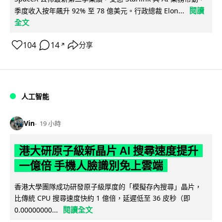
閱讀
季度收入按年飆升 92% 至 78 億美元。行政總裁 Elon...
全文
104
14
分享
↗
人工智能
Vin
19 小時
港大研原子級新晶片 AI 搜尋速度提升
一億倍 手機人臉識別免上雲端
香港大學團隊成功研發原子級厚度的「模擬存內搜尋」晶片，
比傳統 CPU 搜尋速度快約 1 億倍，延遲低至 36 皮秒（即
閱讀全文
0.00000000...