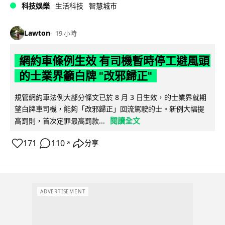
科技娛樂
生活科技
智慧城市
Lawton
19 小時
網約車條例生效 有司機暫時停工避風頭
的士業界籲白牌 "改邪歸正"
規管網約車法例大部分條文已於 8 月 3 日生效，的士業界就期
望白牌車司機，能夠「改邪歸正」回流駕駛的士。新例大幅提
閱讀全文
高罰則，首次定罪最高罰款...
171
110
分享
↗
ADVERTISEMENT