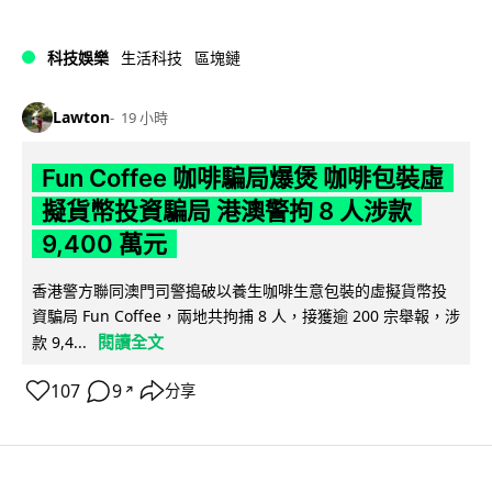
科技娛樂
生活科技
區塊鏈
Lawton
19 小時
Fun Coffee 咖啡騙局爆煲 咖啡包裝虛
擬貨幣投資騙局 港澳警拘 8 人涉款
9,400 萬元
香港警方聯同澳門司警搗破以養生咖啡生意包裝的虛擬貨幣投
資騙局 Fun Coffee，兩地共拘捕 8 人，接獲逾 200 宗舉報，涉
閱讀全文
款 9,4...
107
9
分享
↗