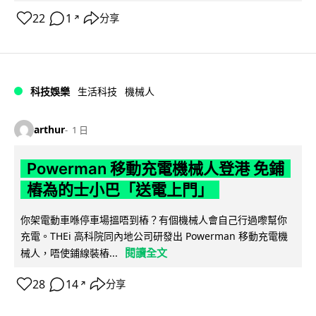
22
1
分享
↗
科技娛樂
生活科技
機械人
arthur
1 日
Powerman 移動充電機械人登港 免鋪
樁為的士小巴「送電上門」
你架電動車喺停車場搵唔到樁？有個機械人會自己行過嚟幫你
充電。THEi 高科院同內地公司研發出 Powerman 移動充電機
閱讀全文
械人，唔使鋪線裝樁...
28
14
分享
↗