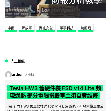
中國
解放軍
資訊安全
軍事科技
颱風眼
人工智能
arthur
2 小時
Tesla HW3 舊硬件裝 FSD v14 Lite 頻
現過熱 部分電腦損毀車主須自費維修
Tesla 向 HW3 舊車款推送 FSD v14 Lite 系統，引發大量車主反