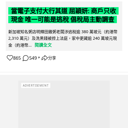
當電子支付大行其道 屈穎妍: 商戶只收
現金 唯一可能是逃稅 倡稅局主動調查
新加坡知名粥店明輝田雞粥老闆涉逃稅逾 380 萬坡元（約港幣
2,310 萬元）及洗黑錢被控上法庭，家中更藏逾 240 萬坡元現
閱讀全文
金（約港幣...
865
549
分享
↗
ADVERTISEMENT