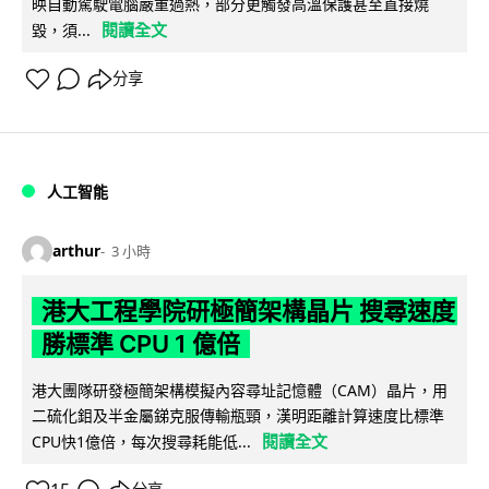
映自動駕駛電腦嚴重過熱，部分更觸發高溫保護甚至直接燒
閱讀全文
毀，須...
分享
人工智能
arthur
3 小時
港大工程學院研極簡架構晶片 搜尋速度
勝標準 CPU 1 億倍
港大團隊研發極簡架構模擬內容尋址記憶體（CAM）晶片，用
二硫化鉬及半金屬銻克服傳輸瓶頸，漢明距離計算速度比標準
閱讀全文
CPU快1億倍，每次搜尋耗能低...