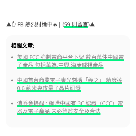
▲👆 FB 熱烈討論中🔥| (
59 則留言
)▲
相關文章:
美國 FCC 強制電商平台下架 數百萬件中國電
子產品 包括華為,中興,海康威視產品
中國首台商業電子束光刻機「羲之」 精度達
0.6 納米專攻量子晶片研發
消委會提醒 : 網購中國有 3C 認證（CCC）電
器及電子產品 未必等於安全及合法