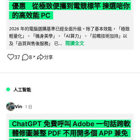
優惠 從極致便攜到電競標竿 揀選啱你
的高效能 PC
2026 年的電腦選購基準已經全面升級。除了基本效能，「極致
輕量化」、「機身美學」、「AI算力」、「前瞻技術加持」以
閱讀全文
及「品質與售後服務」 已...
37
8
分享
↗
人工智能
Vin
1 日
ChatGPT 免費呼叫 Adobe 一句話跨軟
體修圖兼整 PDF 不用開多個 APP 兼免