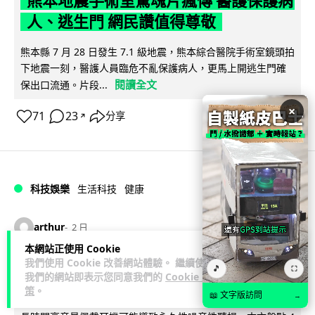
熊本地震手術室驚魂片瘋傳 醫護保護病
人、逃生門 網民讚值得尊敬
熊本縣 7 月 28 日發生 7.1 級地震，熊本綜合醫院手術室鏡頭拍
下地震一刻，醫護人員臨危不亂保護病人，更馬上開逃生門確
閱讀全文
保出口流通。片段...
×
71
23
分享
↗
科技娛樂
生活科技
健康
arthur
2 日
本網站正使用 Cookie
我們使用 Cookie 改善網站體驗。 繼續使用
AirPods 用家注意聽力響紅燈 醫學界籲
🎵
⛶
我們的網站即表示您同意我們的
Cookie 政
耳機用戶謹守「60-60」鐵律
策
。
📖 文字版訪問
→