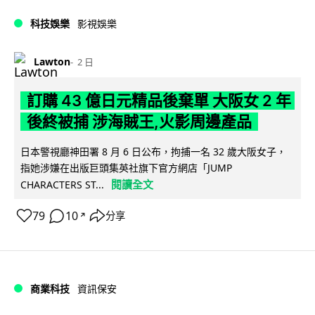
科技娛樂
影視娛樂
Lawton
2 日
訂購 43 億日元精品後棄單 大阪女 2 年
後終被捕 涉海賊王,火影周邊產品
日本警視廳神田署 8 月 6 日公布，拘捕一名 32 歲大阪女子，
指她涉嫌在出版巨頭集英社旗下官方網店「JUMP
閱讀全文
CHARACTERS ST...
79
10
分享
↗
商業科技
資訊保安