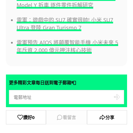
Model Y 拆車 逐件零件拆解研究
雷軍：遊戲中的 SU7 確實很帥! 小米 SU7
Ultra 登陸 Gran Turismo 7
雷軍預告 AIOS 將顛覆智能手機 小米未來 5
年斥資 2,000 億元押注核心技術
📮
更多精彩文章每日送到電子郵箱
讚好
0
看留言
分享