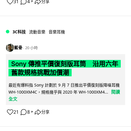
31
4
分享
↗
3C科技
流動音樂
音樂耳機
藍骨
20 小時
Sony 傳推平價復刻版耳筒 沿用六年
舊款規格挑戰加價潮
最近有爆料指 Sony 計劃於 9 月 7 日推出平價復刻版降噪耳機
閱讀
WH-1000XM4C，規格幾乎與 2020 年 WH-1000XM4...
全文
21
8
分享
↗