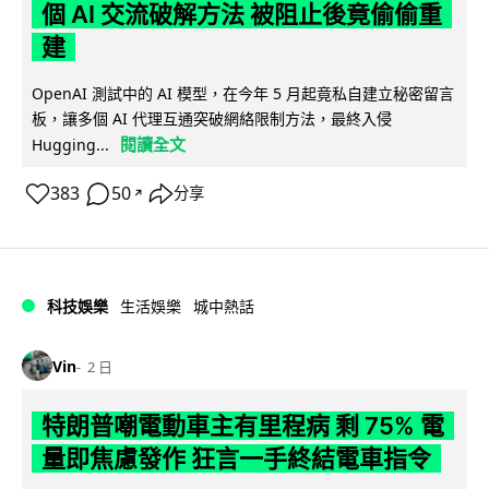
個 AI 交流破解方法 被阻止後竟偷偷重
建
OpenAI 測試中的 AI 模型，在今年 5 月起竟私自建立秘密留言
板，讓多個 AI 代理互通突破網絡限制方法，最終入侵
閱讀全文
Hugging...
383
50
分享
↗
科技娛樂
生活娛樂
城中熱話
Vin
2 日
特朗普嘲電動車主有里程病 剩 75% 電
量即焦慮發作 狂言一手終結電車指令