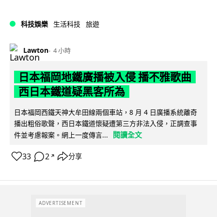
科技娛樂
生活科技
旅遊
Lawton
4 小時
日本福岡地鐵廣播被入侵 播不雅歌曲
西日本鐵道疑黑客所為
日本福岡西鐵天神大牟田線兩個車站，8 月 4 日廣播系統離奇
播出粗俗歌聲，西日本鐵道懷疑遭第三方非法入侵，正調查事
閱讀全文
件並考慮報案。網上一度傳言...
33
2
分享
↗
ADVERTISEMENT