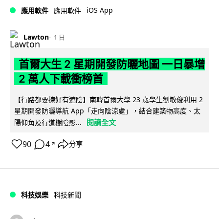
iOS App
應用軟件
應用軟件
Lawton
1 日
首爾大生 2 星期開發防曬地圖 一日暴增
2 萬人下載衝榜首
【行路都要揀好有遮陰】南韓首爾大學 23 歲學生劉敏俊利用 2
星期開發防曬導航 App「走向陰涼處」，結合建築物高度、太
閱讀全文
陽仰角及行道樹陰影...
90
4
分享
↗
科技娛樂
科技新聞