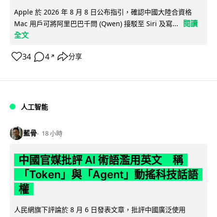
Apple 於 2026 年 8 月 8 日公布指引，確認中國大陸合資格
閱讀
Mac 用戶可將阿里巴巴千問 (Qwen) 接駁至 Siri 及寫...
全文
34
4
分享
↗
人工智能
藍骨
18 小時
中國官媒批評 AI 術語濫用英文 稱
「Token」與「Agent」動搖科技話語
權
人民網旗下評論於 8 月 6 日發表文章，批評中國廣泛使用