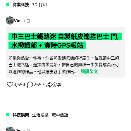
商業科技
3D 打印
Vin
1 日
中三巴士鐵路迷 自製紙皮遙控巴士 門,
水撥識郁 + 實時GPS報站
如果你熱愛一件事，你會熱愛到怎樣的程度？一位就讀中三的
巴士鐵路迷，選擇由零開始，把自己的興趣一步步變成真正可
閱讀全文
以運作的作品。他以紙皮親手製作出...
4,554
255
分享
↗
科技娛樂
生活娛樂
城中熱話
Vin
1 日