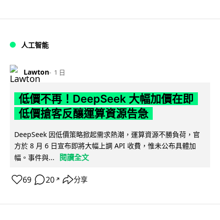
人工智能
Lawton
1 日
低價不再！DeepSeek 大幅加價在即
低價搶客反釀運算資源告急
DeepSeek 因低價策略掀起需求熱潮，運算資源不勝負荷，官
方於 8 月 6 日宣布即將大幅上調 API 收費，惟未公布具體加
閱讀全文
幅。事件與...
69
20
分享
↗