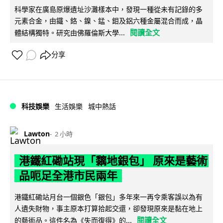
科學家在廣島原爆遺址沙灘樣本中，發現一種從未有記錄的多
元素合金，由鐵、鉻、鎳、錳、鉬及鋁六種金屬混合而成，晶
閱讀全文
體結構獨特。研究由佛羅倫斯大學...
分享
科技娛樂
生活娛樂
城中熱話
Lawton
2 小時
港鐵紅磡站現「黐地銀包」 原來是藝術
品呃足全港市民兩年
港鐵紅磡站月台一個銀色「銀包」多年來一再令乘客誤以為有
人遺失財物，事主原本打算拾起交還，卻發現原來是黏在地上
閱讀全文
的藝術品。這件名為《失而復得》的...