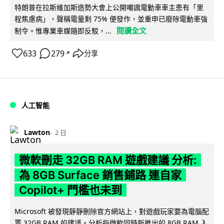
特朗普在拉斯維加斯造勢大會上公開嘲諷電動車車主患有「里
程焦慮病」，聲稱電量剩 75% 便發作，並重申已廢除電動車強
閱讀全文
制令。惟專業車媒隨即反駁，...
633
279
分享
↗
人工智能
Lawton
2 日
微軟刪走 32GB RAM 遊戲建議 分析:
為 8GB Surface 銷售鋪路 連自家
Copilot+ 門檻也未到
Microsoft 被發現靜靜刪除官方網站上，對遊戲玩家要為電腦配
置 32GB RAM 的建議。分析指微軟同時新推出的 8GB RAM 入