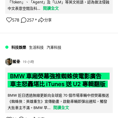
「Token」、「Agent」及「LLM」等英文術語，認為做法侵蝕
閱讀全文
中文表意空間及科...
578
257
分享
↗
科技娛樂
生活科技
汽車科技
藍骨
19 小時
BMW 車廂熒幕強推蜘蛛俠電影廣告
車主怒轟堪比 iTunes 送 U2 專輯翻版
BMW 近日透過無線更新向全球逾 70 個市場車輛中控熒幕推送
《蜘蛛俠：英雄重生》宣傳動畫，啟動車輛即彈出通知，觸發
閱讀全文
大批車主不滿。BMW 早...