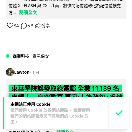
憶體 XL-FLASH 與 CXL 介面，將快閃記憶體轉化為記憶體擴充
閱讀全文
方...
84
5
分享
↗
商業科技
資訊保安
Lawton
1 日
東華學院誤發取錄電郵 全數 11,139 名
申請人一度空歡喜 專家:人為疏忽+系統
本網站正使用 Cookie
防護缺失
我們使用 Cookie 改善網站體驗。 繼續使用
我們的網站即表示您同意我們的
Cookie 政
東華學院今日（5 日）大學聯招放榜之際，因人為疏忽向全數
策
。
11,139 名課程申請人錯誤發出取錄通知電郵，令大批考生一度