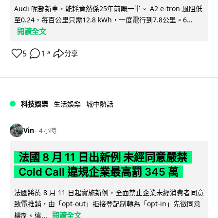
Audi 呢部新車，能耗竟然係25年前嘅一半。 A2 e-tron 風阻低
至0.24，每百公里只需12.8 kWh，一度電行到7.8公里。6...
閱讀全文
5
1
分享
↗
科技娛樂
生活娛樂
城中熱話
Vin
4 小時
法國 8 月 11 日出新例 未經同意嚴禁
Cold Call 違規企業最高罰 345 萬
法國將於 8 月 11 日起實施新例，全面禁止企業未經消費者同意
致電推銷，由「opt-out」拒接登記制轉為「opt-in」先徵同意
閱讀全文
機制。違...