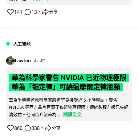
141
13
分享
↗
人工智能
Lawton
4 小時
華為科學家警告 NVIDIA 已近物理極限
華為「韜定律」可繞過摩爾定律瓶頸
華為半導體首席科學家廖恒罕見接受近 5 小時專訪，警告
NVIDIA 等西方晶片巨頭正逼近物理極限，傳統製程升級已失經
閱讀全文
濟效益。他同時介紹華為...
860
338
分享
↗