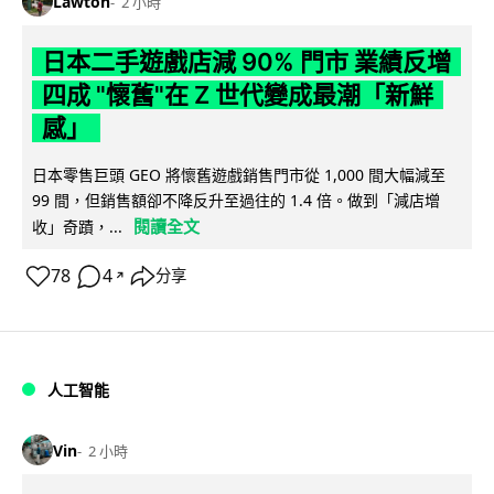
Lawton
2 小時
日本二手遊戲店減 90% 門市 業績反增
四成 "懷舊"在 Z 世代變成最潮「新鮮
感」
日本零售巨頭 GEO 將懷舊遊戲銷售門市從 1,000 間大幅減至
99 間，但銷售額卻不降反升至過往的 1.4 倍。做到「減店增
閱讀全文
收」奇蹟，...
78
4
分享
↗
人工智能
Vin
2 小時