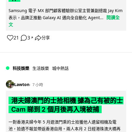
Samsung 電子 MX 部門顧客體驗辦公室主管兼副總裁 Jay Kim
閱讀全
表示，品牌正推動 Galaxy AI 邁向全自動化 Agent...
文
21
3
分享
↗
科技娛樂
生活娛樂
城中熱話
Lawton
7 小時
港夫婦澳門的士拾相機 據為己有被的士
Cam 睇到 2 個月後再入境被捕
一對香港夫婦今年 5 月遊澳門乘的士拾獲他人遺留相機及電
池，拾遺不報並帶返香港自用。兩人本月 2 日經港珠澳大橋再