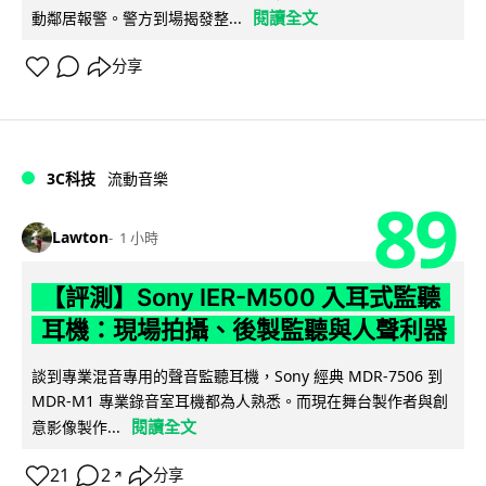
閱讀全文
動鄰居報警。警方到場揭發整...
分享
3C科技
流動音樂
89
Lawton
1 小時
【評測】Sony IER-M500 入耳式監聽
耳機：現場拍攝、後製監聽與人聲利器
談到專業混音專用的聲音監聽耳機，Sony 經典 MDR-7506 到
MDR-M1 專業錄音室耳機都為人熟悉。而現在舞台製作者與創
閱讀全文
意影像製作...
21
2
分享
↗