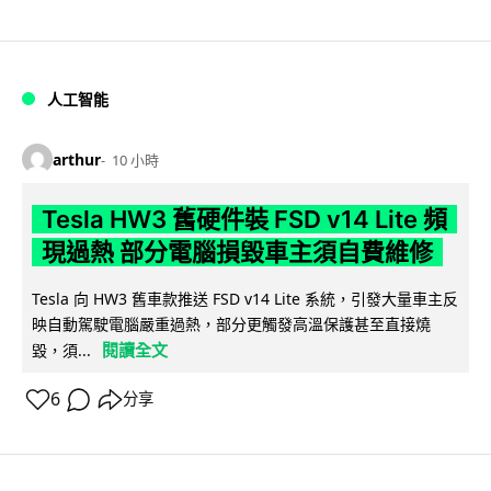
人工智能
arthur
10 小時
Tesla HW3 舊硬件裝 FSD v14 Lite 頻
現過熱 部分電腦損毀車主須自費維修
Tesla 向 HW3 舊車款推送 FSD v14 Lite 系統，引發大量車主反
映自動駕駛電腦嚴重過熱，部分更觸發高溫保護甚至直接燒
閱讀全文
毀，須...
6
分享