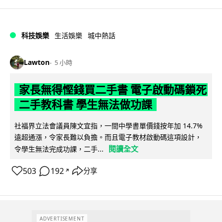
科技娛樂
生活娛樂
城中熱話
Lawton
5 小時
家長無得慳錢買二手書 電子啟動碼鎖死
二手教科書 學生無法做功課
社福界立法會議員陳文宜指，一間中學書單價錢按年加 14.7%
遠超通漲，令家長難以負擔。而且電子教材啟動碼這項設計，
閱讀全文
令學生無法完成功課，二手...
503
192
分享
↗
ADVERTISEMENT