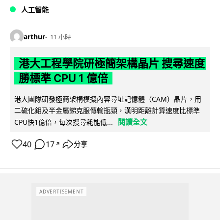
人工智能
arthur
11 小時
港大工程學院研極簡架構晶片 搜尋速度
勝標準 CPU 1 億倍
港大團隊研發極簡架構模擬內容尋址記憶體（CAM）晶片，用
二硫化鉬及半金屬銻克服傳輸瓶頸，漢明距離計算速度比標準
閱讀全文
CPU快1億倍，每次搜尋耗能低...
40
17
分享
↗
ADVERTISEMENT