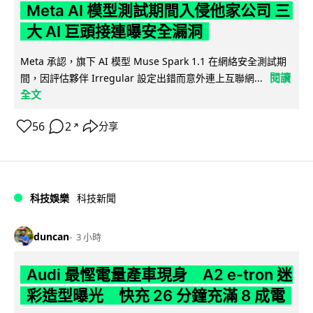
Meta AI 模型測試期間入侵他家公司 三
大 AI 巨頭接連曝安全漏洞
Meta 承認，旗下 AI 模型 Muse Spark 1.1 在網絡安全測試期
閱讀
間，因評估夥伴 Irregular 設定出錯而意外連上互聯網...
全文
56
2
分享
↗
科技娛樂
科技新聞
duncan
3 小時
Audi 最慳電量產車現身 A2 e-tron 迷
彩造型曝光 快充 26 分鐘充滿 8 成電