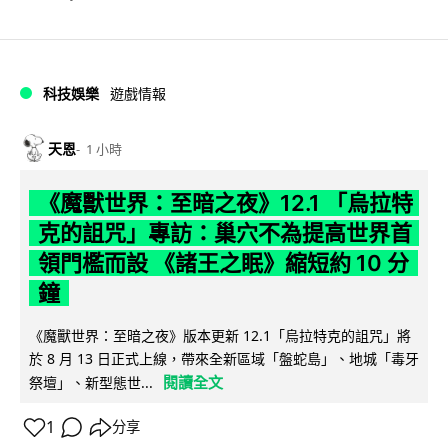
科技娛樂
遊戲情報
天恩
1 小時
《魔獸世界：至暗之夜》12.1 「烏拉特
克的詛咒」專訪：巢穴不為提高世界首
領門檻而設 《諸王之眠》縮短約 10 分
鐘
《魔獸世界：至暗之夜》版本更新 12.1「烏拉特克的詛咒」將
於 8 月 13 日正式上線，帶來全新區域「盤蛇島」、地城「毒牙
閱讀全文
祭壇」、新型態世...
1
分享