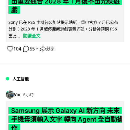
出重要通告 2028 年 1 月後不出光碟遊
戲
Sony 已在 PS5 主機包裝加貼提示貼紙，重申官方 7 月已公布
計劃：2028 年 1 月起停產新遊戲實體光碟。分析師預期 PS6
閱讀全文
因此...
104
55
分享
↗
人工智能
Vin
6 小時
Samsung 展示 Galaxy AI 新方向 未來
手機毋須輸入文字 轉向 Agent 全自動操
作