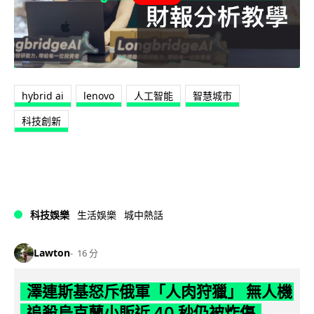
hybrid ai
lenovo
人工智能
智慧城市
科技創新
科技娛樂
生活娛樂
城中熱話
Lawton
16 分
澤連斯基怒斥俄軍「人肉狩獵」 無人機
追殺烏克蘭小販近 40 秒仍被炸傷