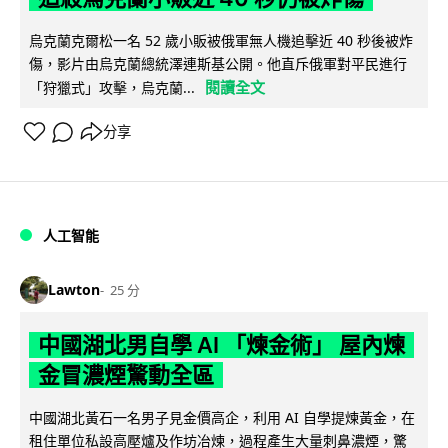
烏克蘭克爾松一名 52 歲小販被俄軍無人機追擊近 40 秒後被炸
傷，影片由烏克蘭總統澤連斯基公開。他直斥俄軍對平民進行
閱讀全文
「狩獵式」攻擊，烏克蘭...
分享
人工智能
Lawton
25 分
中國湖北男自學 AI 「煉金術」 屋內煉
金冒濃煙驚動全區
中國湖北黃石一名男子見金價高企，利用 AI 自學提煉黃金，在
租住單位私設高壓爐及作坊冶煉，過程產生大量刺鼻濃煙，驚