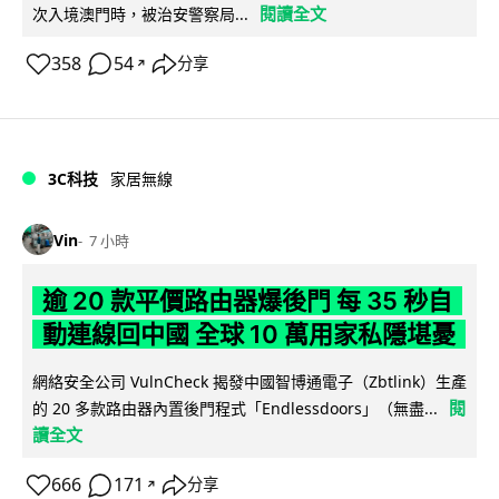
閱讀全文
次入境澳門時，被治安警察局...
358
54
分享
↗
3C科技
家居無線
Vin
7 小時
逾 20 款平價路由器爆後門 每 35 秒自
動連線回中國 全球 10 萬用家私隱堪憂
網絡安全公司 VulnCheck 揭發中國智博通電子（Zbtlink）生產
閱
的 20 多款路由器內置後門程式「Endlessdoors」（無盡...
讀全文
666
171
分享
↗