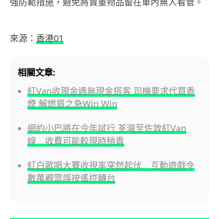
強防範措施，避免將貴重物品留在車內無人看管。
來源：
香港01
相關文章:
紅Van收現金遇無現金搭客 司機要求代買香
煙 解燃眉之急Win Win
網約小巴將在今年試行 荃灣至佐敦紅Van
線 收費可能較現時稍貴
紅白歌唱大賽收視率突然起伏 互動遊戲令
數萬觀眾誤按遙控轉台