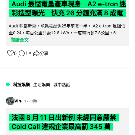
Audi 最慳電量產車現身 A2 e-tron 迷
彩造型曝光 快充 26 分鐘充滿 8 成電
Audi 呢部新車，能耗竟然係25年前嘅一半。 A2 e-tron 風阻低
至0.24，每百公里只需12.8 kWh，一度電行到7.8公里。6...
閱讀全文
6
1
分享
↗
科技娛樂
生活娛樂
城中熱話
Vin
17 小時
法國 8 月 11 日出新例 未經同意嚴禁
Cold Call 違規企業最高罰 345 萬