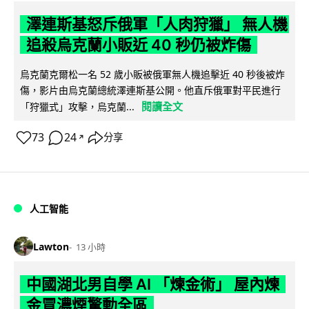
澤連斯基怒斥俄軍「人肉狩獵」 無人機
追殺烏克蘭小販近 40 秒仍被炸傷
烏克蘭克爾松一名 52 歲小販被俄軍無人機追擊近 40 秒後被炸
傷，影片由烏克蘭總統澤連斯基公開。他直斥俄軍對平民進行
閱讀全文
「狩獵式」攻擊，烏克蘭...
73
24
分享
↗
人工智能
Lawton
13 小時
中國湖北男自學 AI 「煉金術」 屋內煉
金冒濃煙驚動全區