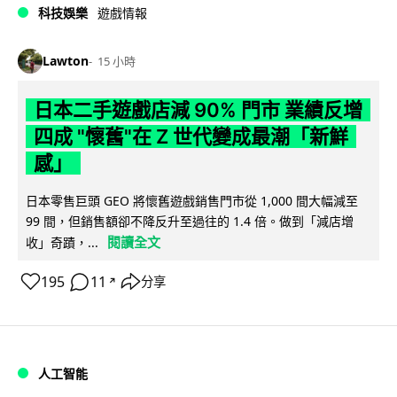
科技娛樂
遊戲情報
Lawton
15 小時
日本二手遊戲店減 90% 門市 業績反增
四成 "懷舊"在 Z 世代變成最潮「新鮮
感」
日本零售巨頭 GEO 將懷舊遊戲銷售門市從 1,000 間大幅減至
99 間，但銷售額卻不降反升至過往的 1.4 倍。做到「減店增
閱讀全文
收」奇蹟，...
195
11
分享
↗
人工智能