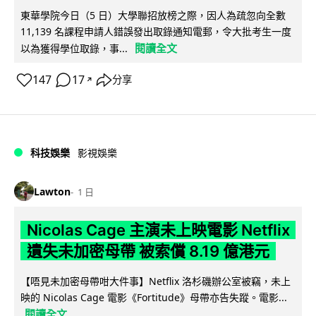
東華學院今日（5 日）大學聯招放榜之際，因人為疏忽向全數
11,139 名課程申請人錯誤發出取錄通知電郵，令大批考生一度
閱讀全文
以為獲得學位取錄，事...
147
17
分享
↗
科技娛樂
影視娛樂
Lawton
1 日
Nicolas Cage 主演未上映電影 Netflix
遺失未加密母帶 被索償 8.19 億港元
【唔見未加密母帶咁大件事】Netflix 洛杉磯辦公室被竊，未上
映的 Nicolas Cage 電影《Fortitude》母帶亦告失蹤。電影...
閱讀全文