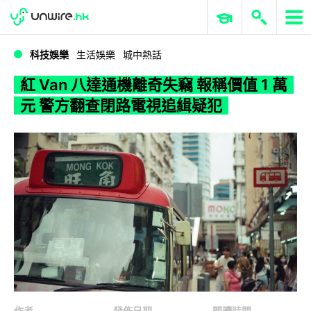
WWDC 2026
GenAI 與雲端科技專區
ERP 與商業 AI
紅 Van 八達通機離奇失竊 報稱價值 1 萬元 警方翻查閉路電視追緝疑犯
科技娛樂
生活娛樂
城中熱話
紅 Van 八達通機離奇失竊 報稱價值 1 萬
元 警方翻查閉路電視追緝疑犯
作者
發佈日期
閱讀時間