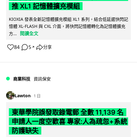
推 XL1 記憶體擴充模組
KIOXIA 發表全新記憶體擴充模組 XL1 系列，結合低延遲快閃記
憶體 XL-FLASH 與 CXL 介面，將快閃記憶體轉化為記憶體擴充
閱讀全文
方...
84
5
分享
↗
商業科技
資訊保安
Lawton
1 日
東華學院誤發取錄電郵 全數 11,139 名
申請人一度空歡喜 專家:人為疏忽+系統
防護缺失