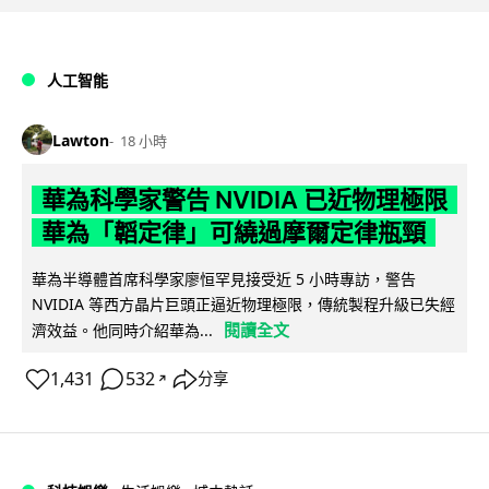
人工智能
Lawton
18 小時
華為科學家警告 NVIDIA 已近物理極限
華為「韜定律」可繞過摩爾定律瓶頸
華為半導體首席科學家廖恒罕見接受近 5 小時專訪，警告
NVIDIA 等西方晶片巨頭正逼近物理極限，傳統製程升級已失經
閱讀全文
濟效益。他同時介紹華為...
1,431
532
分享
↗