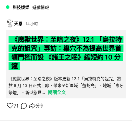
科技娛樂
遊戲情報
天恩
14 小時
《魔獸世界：至暗之夜》12.1 「烏拉特
克的詛咒」專訪：巢穴不為提高世界首
領門檻而設 《諸王之眠》縮短約 10 分
鐘
《魔獸世界：至暗之夜》版本更新 12.1「烏拉特克的詛咒」將
於 8 月 13 日正式上線，帶來全新區域「盤蛇島」、地城「毒牙
閱讀全文
祭壇」、新型態世...
71
分享