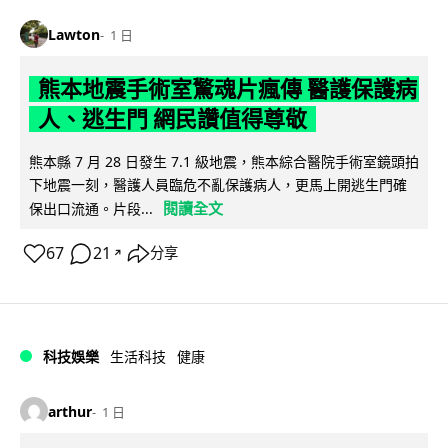
Lawton
1 日
熊本地震手術室驚魂片瘋傳 醫護保護病
人、逃生門 網民讚值得尊敬
熊本縣 7 月 28 日發生 7.1 級地震，熊本綜合醫院手術室鏡頭拍
下地震一刻，醫護人員臨危不亂保護病人，更馬上開逃生門確
閱讀全文
保出口流通。片段...
67
21
分享
↗
科技娛樂
生活科技
健康
arthur
1 日