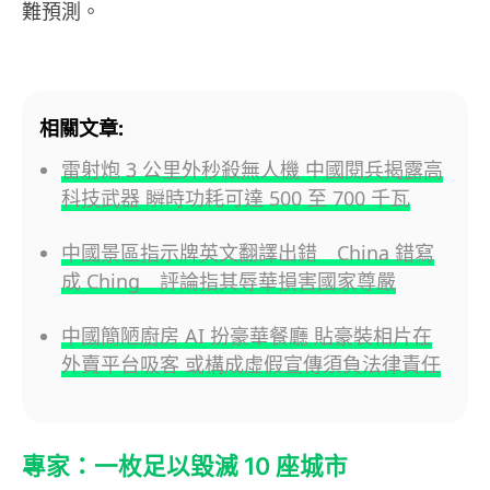
難預測。
相關文章:
雷射炮 3 公里外秒殺無人機 中國閱兵揭露高
科技武器 瞬時功耗可達 500 至 700 千瓦
中國景區指示牌英文翻譯出錯 China 錯寫
成 Ching 評論指其辱華損害國家尊嚴
中國簡陋廚房 AI 扮豪華餐廳 貼豪裝相片在
外賣平台吸客 或構成虛假宣傳須負法律責任
專家：一枚足以毀滅 10 座城市