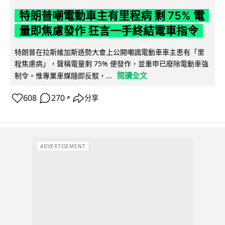
特朗普嘲電動車主有里程病 剩 75% 電
量即焦慮發作 狂言一手終結電車指令
特朗普在拉斯維加斯造勢大會上公開嘲諷電動車車主患有「里
程焦慮病」，聲稱電量剩 75% 便發作，並重申已廢除電動車強
閱讀全文
制令。惟專業車媒隨即反駁，...
608
270
分享
↗
ADVERTISEMENT