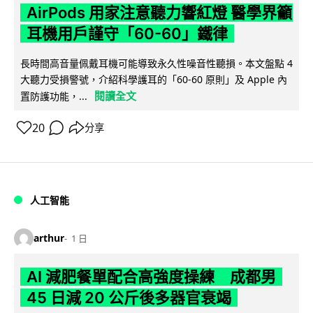
AirPods 用家注意聽力響紅燈 醫學界籲
耳機用戶謹守「60-60」鐵律
長時間高音量佩戴耳機可能導致永久性噪音性聽損。本文盤點 4
大聽力受損警號，介紹科學護耳的「60-60 原則」及 Apple 內
閱讀全文
置防護功能，...
20
分享
人工智能
arthur
1 日
AI 減肥餐單配合高強度操練 成都男
45 日減 20 公斤後多器官衰竭