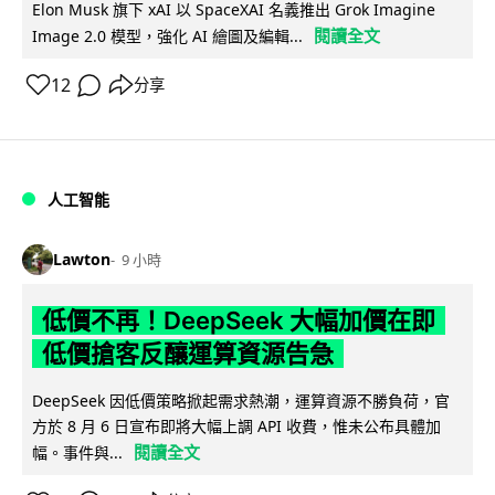
Elon Musk 旗下 xAI 以 SpaceXAI 名義推出 Grok Imagine
閱讀全文
Image 2.0 模型，強化 AI 繪圖及編輯...
12
分享
人工智能
Lawton
9 小時
低價不再！DeepSeek 大幅加價在即
低價搶客反釀運算資源告急
DeepSeek 因低價策略掀起需求熱潮，運算資源不勝負荷，官
方於 8 月 6 日宣布即將大幅上調 API 收費，惟未公布具體加
閱讀全文
幅。事件與...