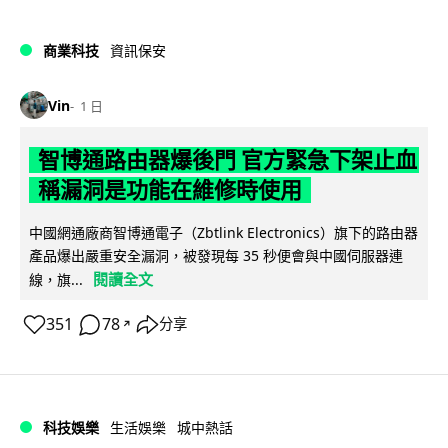
商業科技
資訊保安
Vin
1 日
智博通路由器爆後門 官方緊急下架止血
稱漏洞是功能在維修時使用
中國網通廠商智博通電子（Zbtlink Electronics）旗下的路由器
產品爆出嚴重安全漏洞，被發現每 35 秒便會與中國伺服器連
閱讀全文
線，旗...
351
78
分享
↗
科技娛樂
生活娛樂
城中熱話