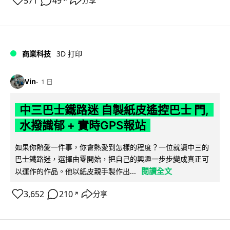
571
49
分享
↗
商業科技
3D 打印
Vin
1 日
中三巴士鐵路迷 自製紙皮遙控巴士 門,
水撥識郁 + 實時GPS報站
如果你熱愛一件事，你會熱愛到怎樣的程度？一位就讀中三的
巴士鐵路迷，選擇由零開始，把自己的興趣一步步變成真正可
閱讀全文
以運作的作品。他以紙皮親手製作出...
3,652
210
分享
↗