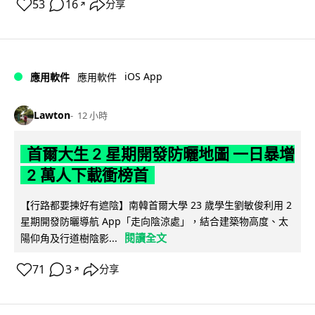
53
16
分享
↗
iOS App
應用軟件
應用軟件
Lawton
12 小時
首爾大生 2 星期開發防曬地圖 一日暴增
2 萬人下載衝榜首
【行路都要揀好有遮陰】南韓首爾大學 23 歲學生劉敏俊利用 2
星期開發防曬導航 App「走向陰涼處」，結合建築物高度、太
閱讀全文
陽仰角及行道樹陰影...
71
3
分享
↗