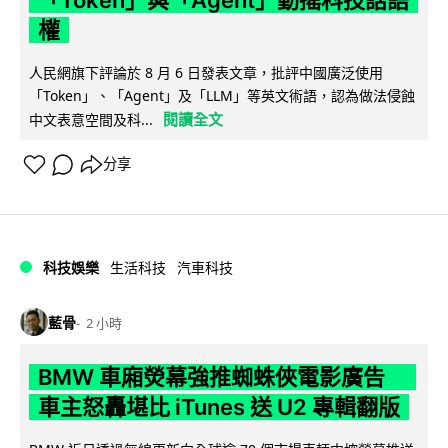
「Token」與「Agent」動搖科技話語
權
人民網旗下評論於 8 月 6 日發表文章，批評中國廣泛使用
「Token」、「Agent」及「LLM」等英文術語，認為做法侵蝕
閱讀全文
中文表意空間及科...
分享
科技娛樂
生活科技
汽車科技
藍骨
2 小時
BMW 車廂熒幕強推蜘蛛俠電影廣告
車主怒轟堪比 iTunes 送 U2 專輯翻版