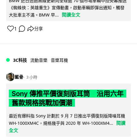
BMW 近日透過無線更新向全球逾 70 個市場車輛中控熒幕推送
《蜘蛛俠：英雄重生》宣傳動畫，啟動車輛即彈出通知，觸發
閱讀全文
大批車主不滿。BMW 早...
1
分享
3C科技
流動音樂
音樂耳機
藍骨
3 小時
Sony 傳推平價復刻版耳筒 沿用六年
舊款規格挑戰加價潮
最近有爆料指 Sony 計劃於 9 月 7 日推出平價復刻版降噪耳機
閱讀
WH-1000XM4C，規格幾乎與 2020 年 WH-1000XM4...
全文