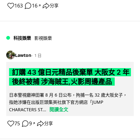
163
16
分享
↗
科技娛樂
影視娛樂
Lawton
1 日
訂購 43 億日元精品後棄單 大阪女 2 年
後終被捕 涉海賊王,火影周邊產品
日本警視廳神田署 8 月 6 日公布，拘捕一名 32 歲大阪女子，
指她涉嫌在出版巨頭集英社旗下官方網店「JUMP
閱讀全文
CHARACTERS ST...
75
9
分享
↗