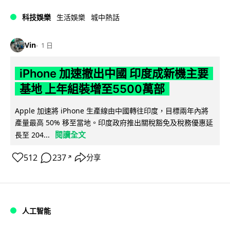
科技娛樂
生活娛樂
城中熱話
Vin
1 日
iPhone 加速撤出中國 印度成新機主要
基地 上年組裝增至5500萬部
Apple 加速將 iPhone 生產線由中國轉往印度，目標兩年內將
產量最高 50% 移至當地。印度政府推出關稅豁免及稅務優惠延
閱讀全文
長至 204...
512
237
分享
↗
人工智能