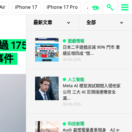
Air
iPhone 17
iPhone 17 Pro
AirPods Pro 3
Ap
機事件
最新文章
全部
遊戲情報
過 175
日本二手遊戲店減 90% 門市 業
績反增四成 “懷...
事件
06.08.2026
人工智能
Meta AI 模型測試期間入侵他家
公司 三大 AI 巨頭接連曝安全
漏...
06.08.2026
科技新聞
Audi 最慳電量產車現身 A2 e-