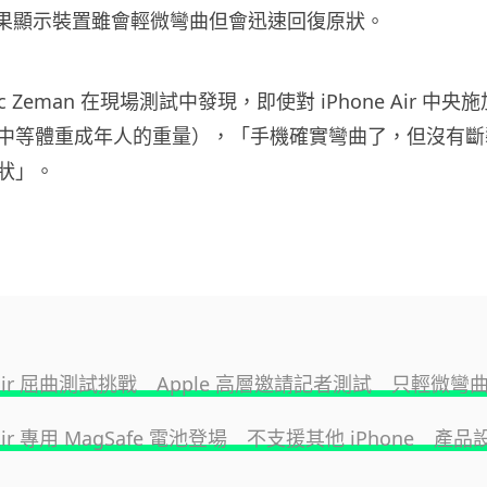
ir，結果顯示裝置雖會輕微彎曲但會迅速回復原狀。
ric Zeman 在現場測試中發現，即使對 iPhone Air 中央施
中等體重成年人的重量），「手機確實彎曲了，但沒有斷
狀」。
e Air 屈曲測試挑戰 Apple 高層邀請記者測試 只輕微彎
e Air 專用 MagSafe 電池登場 不支援其他 iPhone 