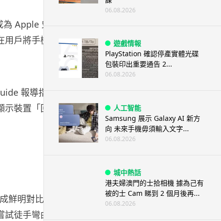
06.08.2026
為 Apple 史
是在用戶將手機
遊戲情報
PlayStation 確認停產實體光碟
包裝印出重要通告 2...
06.08.2026
uide 報導指
結果顯示裝置「回
人工智能
Samsung 展示 Galaxy AI 新方
向 未來手機毋須輸入文字...
06.08.2026
城中熱話
港夫婦澳門的士拾相機 據為己有
被的士 Cam 睇到 2 個月後再...
6 形成鮮明對比。
06.08.2026
記者嘗試徒手彎曲