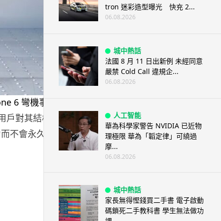
tron 迷彩造型曝光 快充 2...
06.08.2026
城中熱話
法國 8 月 11 日出新例 未經同意
嚴禁 Cold Call 違規企...
06.08.2026
人工智能
，引發用戶對其結構
華為科學家警告 NVIDIA 已近物
壓力而不會永久變
理極限 華為「韜定律」可繞過
摩...
06.08.2026
城中熱話
家長無得慳錢買二手書 電子啟動
碼鎖死二手教科書 學生無法做功
課