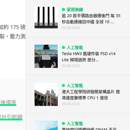
家居無線
逾 20 款平價路由器爆後門 每 35
秒自動連線回中國 全球 10 ...
加約 175 磅壓
06.08.2026
裂，壓力測試
人工智能
Tesla HW3 舊硬件裝 FSD v14
Lite 頻現過熱 部分...
06.08.2026
人工智能
港大工程學院研極簡架構晶片 搜
尋速度勝標準 CPU 1 億倍
曲後還原
06.08.2026
產品設計引起網
人工智能
靠快閃記憶體紓緩 DRAM 不足