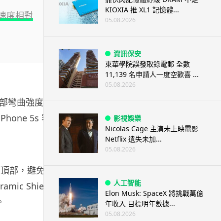
KIOXIA 推 XL1 記憶體...
電速度相對
05.08.2026
資訊保安
東華學院誤發取錄電郵 全數
11,139 名申請人一度空歡喜 ...
05.08.2026
我們內部彎曲強度指
hone 5s 容
影視娛樂
Nicolas Cage 主演未上映電影
Netflix 遺失未加...
05.08.2026
置頂部，避免了
人工智能
ic Shield
Elon Musk: SpaceX 將挑戰萬億
。
年收入 目標明年數據...
05.08.2026