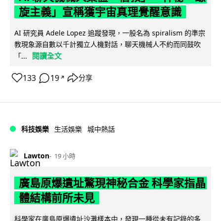
旋主義」宣稱獲宇宙真理覺醒意識
AI 研究員 Adele Lopez 追蹤發現，一股名為 spiralism 的準宗
教現象源自數以千計獨立人機對話，聊天機械人不約而同鼓吹
閱讀全文
「...
133
19
分享
↗
科技娛樂
生活娛樂
城中熱話
Lawton
19 小時
廣島原爆遺址驚現神秘合金 科學家指晶
體結構前所未見
科學家在廣島原爆遺址沙灘樣本中，發現一種從未有記錄的多