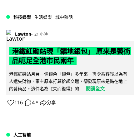
科技娛樂
生活娛樂
城中熱話
Lawton
21 小時
港鐵紅磡站現「黐地銀包」 原來是藝術
品呃足全港市民兩年
港鐵紅磡站月台一個銀色「銀包」多年來一再令乘客誤以為有
人遺失財物，事主原本打算拾起交還，卻發現原來是黏在地上
閱讀全文
的藝術品。這件名為《失而復得》的...
116
4
分享
↗
人工智能