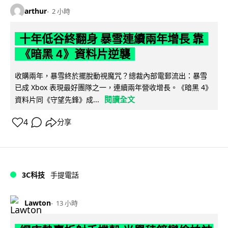
arthur
2 小時
十年低谷終翻身 暴雪連續兩年增長 靠
《暗黑 4》資料片逆襲
收購兩年，暴雪終於擺脫動視魔咒？總裁內部電郵流出：暴雪
已成 Xbox 表現最好團隊之一，連續兩年營收增長。《暗黑 4》
閱讀全文
資料片同《守望先鋒》成...
4
分享
3C科技
手提電話
Lawton
13 小時