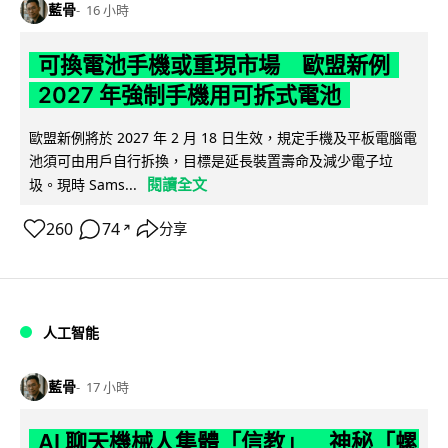
藍骨
16 小時
可換電池手機或重現市場 歐盟新例
2027 年強制手機用可拆式電池
歐盟新例將於 2027 年 2 月 18 日生效，規定手機及平板電腦電
池須可由用戶自行拆換，目標是延長裝置壽命及減少電子垃
閱讀全文
圾。現時 Sams...
260
74
分享
↗
人工智能
藍骨
17 小時
AI 聊天機械人集體「信教」 神秘「螺