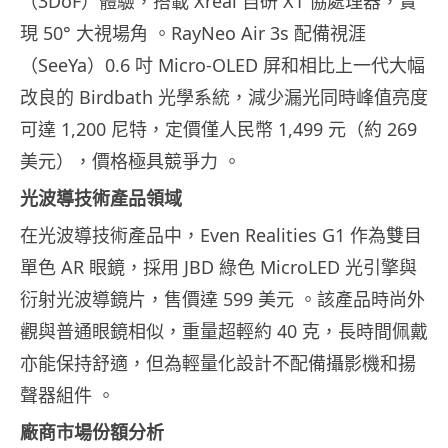
（3DoF）體驗，搭載 Xreal 自研 X1 協處理器，實
現 50° 大視場角 。RayNeo Air 3s 配備視涯
（SeeYa）0.6 吋 Micro-OLED 屏和相比上一代大幅
改良的 Birdbath 光學系統，減少漏光同時峰值亮度
可達 1,200 尼特，定價僅人民幣 1,499 元（約 269
美元），價格極具競爭力 。
光波導技術產品領域
在光波導技術產品中，Even Realities G1 作為雙目
單色 AR 眼鏡，採用 JBD 綠色 MicroLED 光引擎與
衍射光波導鏡片，售價達 599 美元 。該產品時尚外
觀與普通眼鏡相似，重量超輕約 40 克，長時間佩戴
亦能保持舒適，但為輕量化設計不配備攝影機和揚
聲器組件 。
廠商市場份額分析