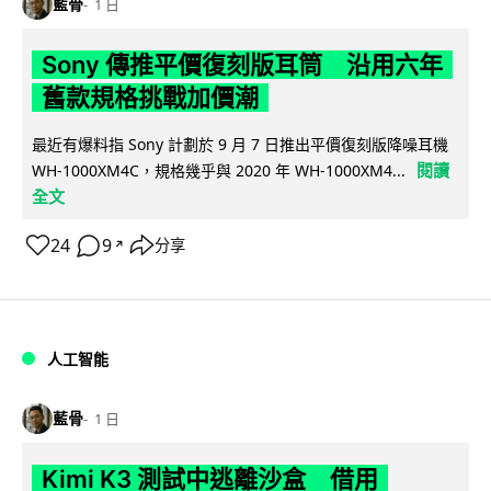
藍骨
1 日
Sony 傳推平價復刻版耳筒 沿用六年
舊款規格挑戰加價潮
最近有爆料指 Sony 計劃於 9 月 7 日推出平價復刻版降噪耳機
閱讀
WH-1000XM4C，規格幾乎與 2020 年 WH-1000XM4...
全文
24
9
分享
↗
人工智能
藍骨
1 日
Kimi K3 測試中逃離沙盒 借用