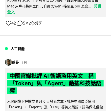
Apple 於 2026 年 8 月 8 日公布指引，確認中國大陸合資格
閱讀
Mac 用戶可將阿里巴巴千問 (Qwen) 接駁至 Siri 及寫...
全文
42
5
分享
↗
人工智能
藍骨
1 日
中國官媒批評 AI 術語濫用英文 稱
「Token」與「Agent」動搖科技話語
權
人民網旗下評論於 8 月 6 日發表文章，批評中國廣泛使用
「Token」、「Agent」及「LLM」等英文術語，認為做法侵蝕