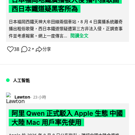
西日本鐵道疑黑客所為
日本福岡西鐵天神大牟田線兩個車站，8 月 4 日廣播系統離奇
播出粗俗歌聲，西日本鐵道懷疑遭第三方非法入侵，正調查事
閱讀全文
件並考慮報案。網上一度傳言...
38
2
分享
↗
人工智能
Lawton
23 小時
阿里 Qwen 正式駁入 Apple 生態 中國
大陸 Mac 用戶率先使用