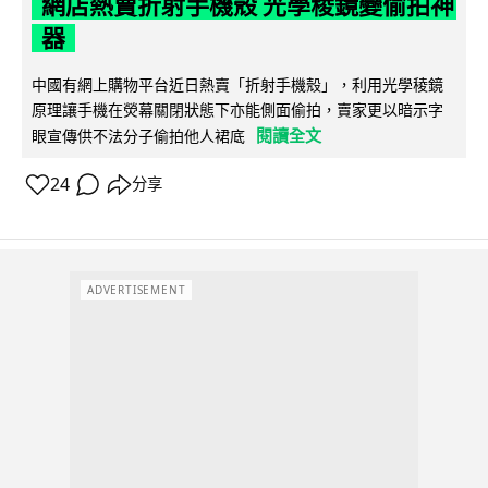
網店熱賣折射手機殼 光學稜鏡變偷拍神
器
中國有網上購物平台近日熱賣「折射手機殼」，利用光學稜鏡
原理讓手機在熒幕關閉狀態下亦能側面偷拍，賣家更以暗示字
閱讀全文
眼宣傳供不法分子偷拍他人裙底
24
分享
ADVERTISEMENT