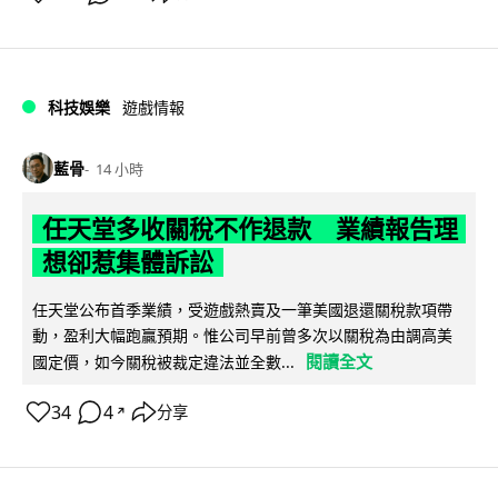
科技娛樂
遊戲情報
藍骨
14 小時
任天堂多收關稅不作退款 業績報告理
想卻惹集體訴訟
任天堂公布首季業績，受遊戲熱賣及一筆美國退還關稅款項帶
動，盈利大幅跑贏預期。惟公司早前曾多次以關稅為由調高美
閱讀全文
國定價，如今關稅被裁定違法並全數...
34
4
分享
↗