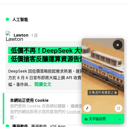
人工智能
Lawton
1 日
×
低價不再！DeepSeek 大幅加價在即
低價搶客反釀運算資源告急
DeepSeek 因低價策略掀起需求熱潮，運算資源不勝負荷，官
方於 8 月 6 日宣布即將大幅上調 API 收費，惟未公布具體加
閱讀全文
幅。事件與...
70
21
分享
↗
本網站正使用 Cookie
我們使用 Cookie 改善網站體驗。 繼續使用
🎵
⛶
我們的網站即表示您同意我們的
Cookie 政
策
。
📖 文字版訪問
→
iOS App
應用軟件
應用軟件