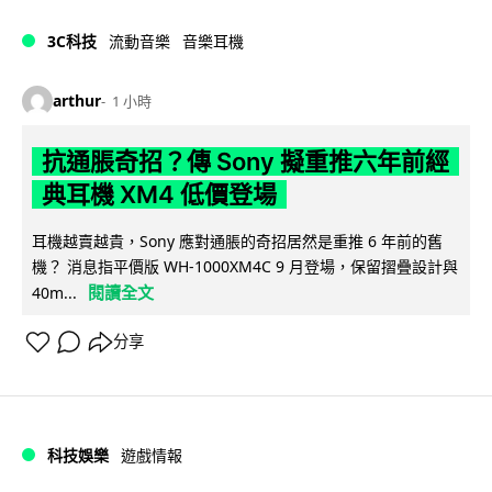
3C科技
流動音樂
音樂耳機
arthur
1 小時
抗通脹奇招？傳 Sony 擬重推六年前經
典耳機 XM4 低價登場
耳機越賣越貴，Sony 應對通脹的奇招居然是重推 6 年前的舊
機？ 消息指平價版 WH-1000XM4C 9 月登場，保留摺疊設計與
閱讀全文
40m...
分享
科技娛樂
遊戲情報