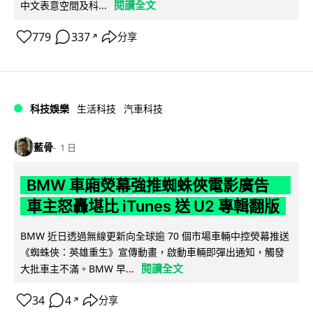
閱讀全文
中文表意空間及科...
779
337
分享
↗
科技娛樂
生活科技
汽車科技
藍骨
1 日
BMW 車廂熒幕強推蜘蛛俠電影廣告
車主怒轟堪比 iTunes 送 U2 專輯翻版
BMW 近日透過無線更新向全球逾 70 個市場車輛中控熒幕推送
《蜘蛛俠：英雄重生》宣傳動畫，啟動車輛即彈出通知，觸發
閱讀全文
大批車主不滿。BMW 早...
34
4
分享
↗