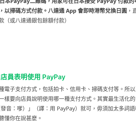
 日本PayPay二維碼，用家可在日本接受 PayPay 付
，以掃碼方式付款。八達通 App 會即時港幣兌換日圓
，
款（或八達通銀包餘額付款）
員表明使用 PayPay
種電子支付方式，包括拍卡、信用卡、掃碼支付等。所以
一樣要向店員說明使用哪一種支付方式。其實最生活化的
で（發音：嗲）」（譯：用 PayPay）就可，毋須加太多詞
聽懂你在說甚麼。