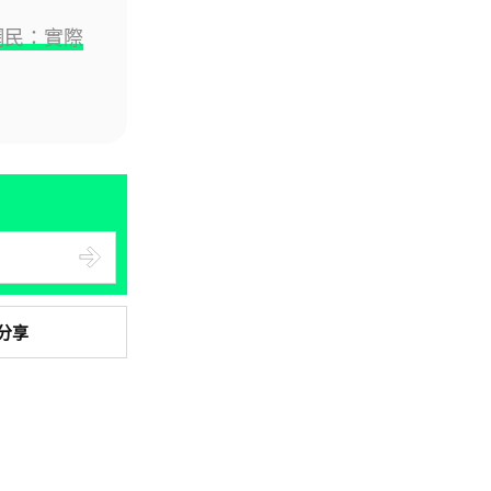
 網民：實際
人工智能
華為科學家警告 NVIDIA 已近物
理極限 華為「韜定律」可繞過
摩...
06.08.2026
城中熱話
家長無得慳錢買二手書 電子啟動
碼鎖死二手教科書 學生無法做功
課
06.08.2026
分享
遊戲情報
PlayStation 確認停產實體光碟
包裝印出重要通告 2...
06.08.2026