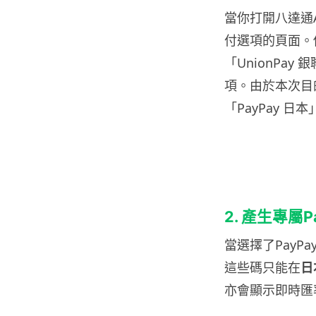
當你打開八達通
付選項的頁面。
「UnionPay
項。由於本次目
「PayPay 日本
2. 產生專屬
當選擇了Pay
這些碼只能在
日
亦會顯示即時匯率，