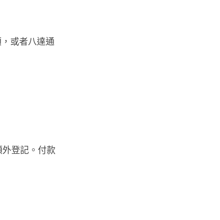
屋內煉金冒濃煙驚動全區
06.08.2026
額，或者八達通
流動音樂
【評測】Sony IER-M500 入耳式
監聽耳機：現場拍攝、後製監
聽...
06.08.2026
遊戲情報
《魔獸世界：至暗之夜》12.1
「烏拉特克的詛咒」專訪：巢穴
額外登記。付款
不為提高世...
06.08.2026
遊戲情報
日本二手遊戲店減 90% 門市 業
績反增四成 “懷...