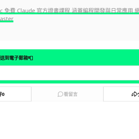
opic 免費 Claude 官方證書課程 涵蓋編程開發與日常應用
ster
📮
送到電子郵箱
好
0
看留言