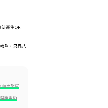
06.08.2026
人工智能
Meta AI 模型測試期間入侵他家
無法產生QR
公司 三大 AI 巨頭接連曝安全
漏...
06.08.2026
帳戶，只靠八
科技新聞
Audi 最慳電量產車現身 A2 e-
tron 迷彩造型曝光 快充 2...
06.08.2026
，反而更想買
城中熱話
法國 8 月 11 日出新例 未經同意
嚴禁 Cold Call 違規企...
際應用仍
06.08.2026