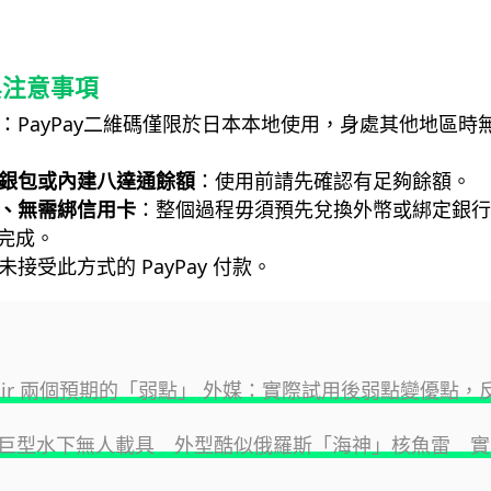
與注意事項
：PayPay二維碼僅限於日本本地使用，身處其他地區時
銀包或內建八達通餘額
：使用前請先確認有足夠餘額。
、無需綁信用卡
：整個過程毋須預先兌換外幣或綁定銀行
可完成。
接受此方式的 PayPay 付款。
ne Air 兩個預期的「弱點」 外媒：實際試用後弱點變優點
巨型水下無人載具 外型酷似俄羅斯「海神」核魚雷 實