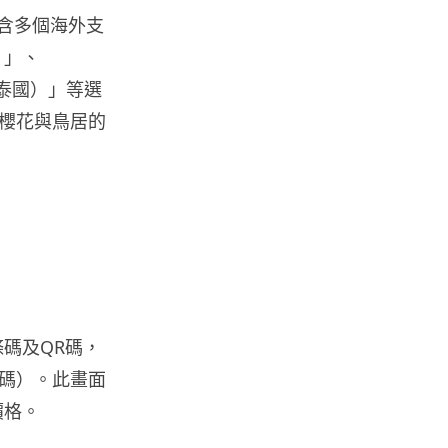
都男 45 日減 20 公斤後多器官
含多個海外支
衰...
）」、
07.08.2026
y（泰國）」等選
櫻花與鳥居的
影音產品
DJI Mic Mini 2s 實測 四發一收
同步獨立錄音 32-bi...
06.08.2026
城中熱話
澤連斯基怒斥俄軍「人肉狩獵」
無人機追殺烏克蘭小販近 40 秒
仍被炸傷
06.08.2026
條碼及QR碼，
碼）。此畫面
價格。
人工智能
中國湖北男自學 AI 「煉金術」