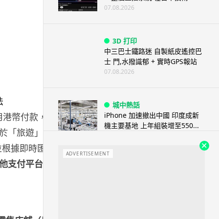
07.08.2026
3D 打印
中三巴士鐵路迷 自製紙皮遙控巴
士 門,水撥識郁 + 實時GPS報站
07.08.2026
城中熱話
iPhone 加速撤出中國 印度成新
用港幣付款，不
機主要基地 上年組裝增至550...
於「旅遊」專
07.08.2026
並根據即時匯率
ADVERTISEMENT
他支付平台
。
人工智能
OpenAI 人工智能竟私自建留言
板 讓多個 AI 交流破解方法 ...
07.08.2026