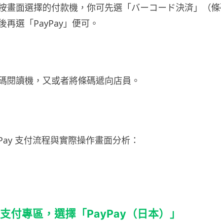
按畫面選擇的付款機，你可先選「バーコード決済」（條
再選「PayPay」便可。
碼閱讀機，又或者將條碼遞向店員。
yPay 支付流程與實際操作畫面分析：
碼支付專區，選擇「PayPay（日本）」