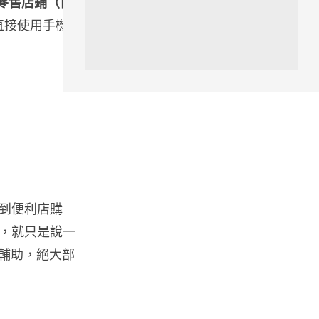
款的零售店鋪（目
城中熱話
直接使用手機內
特朗普嘲電動車主有里程病 剩
75% 電量即焦慮發作 狂言一手
終...
07.08.2026
人工智能
微軟刪走 32GB RAM 遊戲建議
分析: 為 8GB Surf...
07.08.2026
到便利店購
影視娛樂
，就只是說一
訂購 43 億日元精品後棄單 大阪
女 2 年後終被捕 涉海賊王...
語輔助，絕大部
07.08.2026
資訊保安