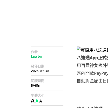
作者
Lawton
八達通App正式
用再費神兌換外
發佈日期
2025-09-30
區內開啟PayP
自動將金額由日
閱讀時間
5分鐘
字體大小
A
A
A