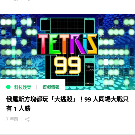
遊戲情報
科技娛樂
俄羅斯方塊都玩「大逃殺」！99 人同場大戰只
有 1 人勝
7 年前