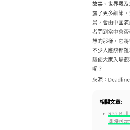
故事、世界觀及角
露了更多細節，
景，會由中國演員
者問到當中會否牽
想的那樣，它將
不少人應該都難
驅使大家入場觀
呢？
來源：Deadline
相關文章:
Red B
即時可玩