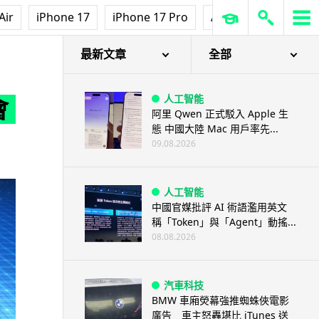
Air
iPhone 17
iPhone 17 Pro
AirPods Pro 3
Ap
最新文章
全部
人工智能
會
阿里 Qwen 正式駁入 Apple 生
態 中國大陸 Mac 用戶率先...
09.08.2026
人工智能
中國官媒批評 AI 術語濫用英文
稱「Token」與「Agent」動搖...
08.08.2026
汽車科技
BMW 車廂熒幕強推蜘蛛俠電影
廣告 車主怒轟堪比 iTunes 送