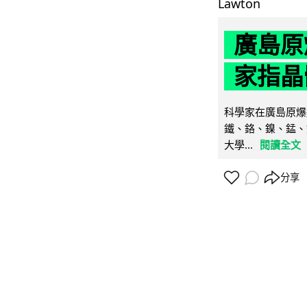
廣島原
家指晶
科學家在廣島原爆
鐵、鉻、鎳、錳、
大學...
閱讀全文
分享