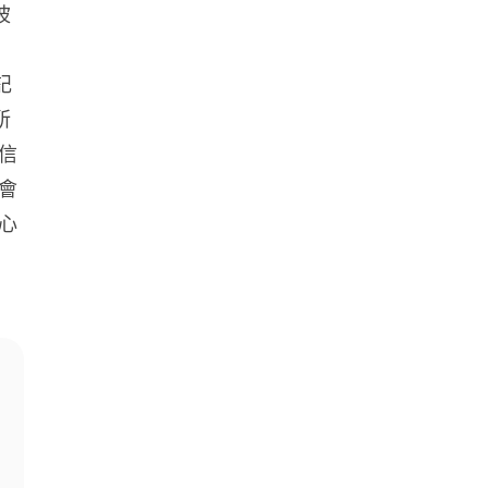
披
07.08.2026
記
3D 打印
所
中三巴士鐵路迷 自製紙皮遙控巴
士 門,水撥識郁 + 實時GPS報站
信
07.08.2026
會
心
城中熱話
iPhone 加速撤出中國 印度成新
機主要基地 上年組裝增至550...
07.08.2026
人工智能
OpenAI 人工智能竟私自建留言
板 讓多個 AI 交流破解方法 ...
07.08.2026