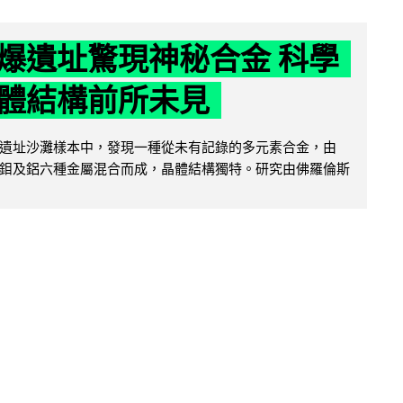
爆遺址驚現神秘合金 科學
體結構前所未見
遺址沙灘樣本中，發現一種從未有記錄的多元素合金，由
鉬及鋁六種金屬混合而成，晶體結構獨特。研究由佛羅倫斯