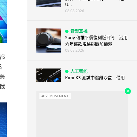
U...
08.08.2026
音樂耳機
Sony 傳推平價復刻版耳筒 沿用
六年舊款規格挑戰加價潮
08.08.2026
都
該
人工智能
美
Kimi K3 測試中逃離沙盒 借用
GitHub 抄答案完成任務
俄
08.08.2026
ADVERTISEMENT
機械人
港人深圳設廠研 AI 成人機械人
「硅姬」 20 公斤重擬人度極高
08.08.2026