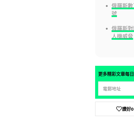
俄羅斯數
號
俄羅斯對
人機威脅
更多精彩文章每日
讚好
0