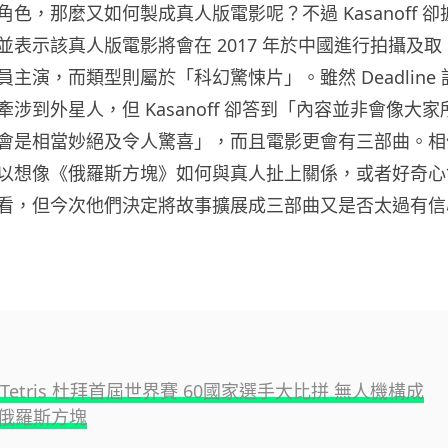
色，那麼又如何製成真人版電影呢？不過 Kasanoff 卻
並表示該真人版電影將會在 2017 年於中國進行拍攝及取
主演，而類型則屬於「科幻驚悚片」。雖然 Deadline 
涉到外星人，但 Kasanoff 卻答到「內容並非會像大家
會是相當妙絕及令人驚喜」，而且電影更會有三部曲。相
以想像《俄羅斯方塊》如何與真人扯上關係，或者好奇心
看，但今次他們決定將故事擴展成三部曲又是否太過有信
ull Tetris 杜拜首屆世界賽 60國家選手大比拼 無人機構成
俄羅斯方塊