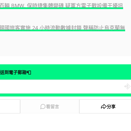
百輛 BMW, 保時捷集體變磚 疑軍方電子戰設備干擾訊
歸國旅客實施 24 小時流動數據封鎖 聲稱防止烏克蘭無
📮
送到電子郵箱
看留言
分享