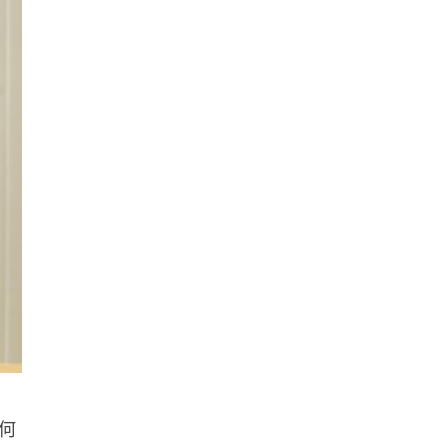
冷氣 24 小時長開電費更平？內
地網民自測結果兩極 專家拆解慳
電邏輯
08.08.2026
流動電腦
2026 買電腦新趨勢公開！ 如何
享最多優惠 從極致便攜到電...
07.08.2026
人工智能
ChatGPT 免費呼叫 Adobe 一句
話跨軟體修圖兼整 PDF ...
07.08.2026
人工智能
日本偶像零編程知識 靠 AI 搞了
何
一整個直播系統 在日本技術...