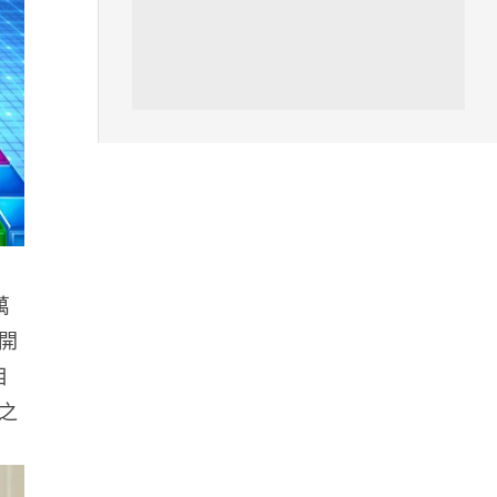
人工智能
Grok Imagine Image 2.0 推出
主打局部編輯及多圖...
08.08.2026
人工智能
低價不再！DeepSeek 大幅加價
在即 低價搶客反釀運算資源告急
08.08.2026
萬
功開
iOS App
首爾大生 2 星期開發防曬地圖 一
相
日暴增 2 萬人下載衝榜首
之
08.08.2026
科技新聞