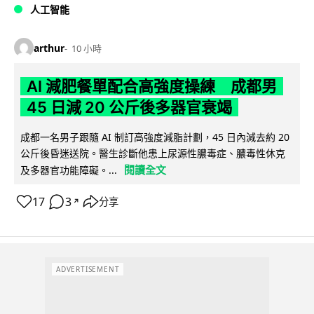
人工智能
arthur
10 小時
AI 減肥餐單配合高強度操練 成都男
45 日減 20 公斤後多器官衰竭
成都一名男子跟隨 AI 制訂高強度減脂計劃，45 日內減去約 20
公斤後昏迷送院。醫生診斷他患上尿源性膿毒症、膿毒性休克
閱讀全文
及多器官功能障礙。...
17
3
分享
↗
ADVERTISEMENT