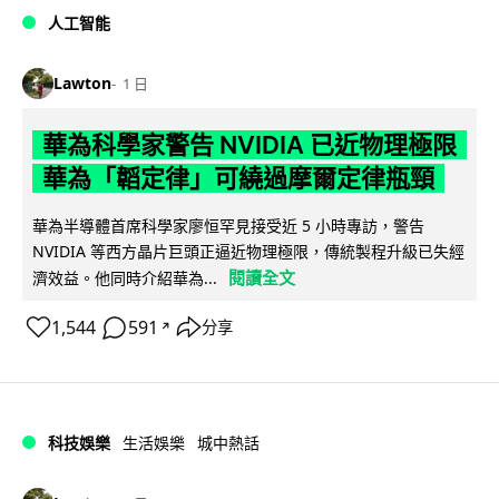
人工智能
Lawton
1 日
華為科學家警告 NVIDIA 已近物理極限
華為「韜定律」可繞過摩爾定律瓶頸
華為半導體首席科學家廖恒罕見接受近 5 小時專訪，警告
NVIDIA 等西方晶片巨頭正逼近物理極限，傳統製程升級已失經
閱讀全文
濟效益。他同時介紹華為...
1,544
591
分享
↗
科技娛樂
生活娛樂
城中熱話