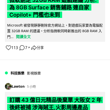
為 8GB Surface 銷售鋪路 連自家
Copilot+ 門檻也未到
Microsoft 被發現靜靜刪除官方網站上，對遊戲玩家要為電腦配
置 32GB RAM 的建議。分析指微軟同時新推出的 8GB RAM 入
閱讀全文
門...
113
7
分享
↗
科技娛樂
影視娛樂
Lawton
5 小時
訂購 43 億日元精品後棄單 大阪女 2 年
後終被捕 涉海賊王,火影周邊產品