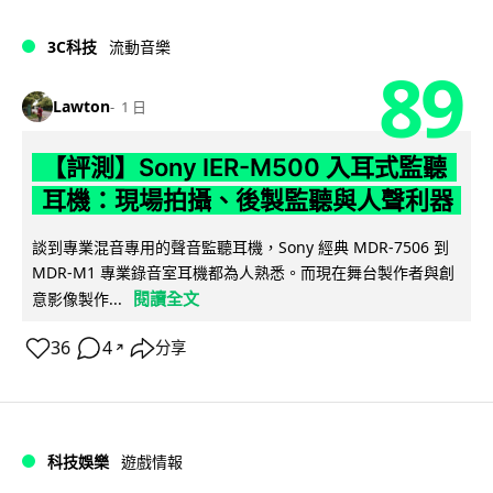
3C科技
流動音樂
89
Lawton
1 日
【評測】Sony IER-M500 入耳式監聽
耳機：現場拍攝、後製監聽與人聲利器
談到專業混音專用的聲音監聽耳機，Sony 經典 MDR-7506 到
MDR-M1 專業錄音室耳機都為人熟悉。而現在舞台製作者與創
閱讀全文
意影像製作...
36
4
分享
↗
科技娛樂
遊戲情報