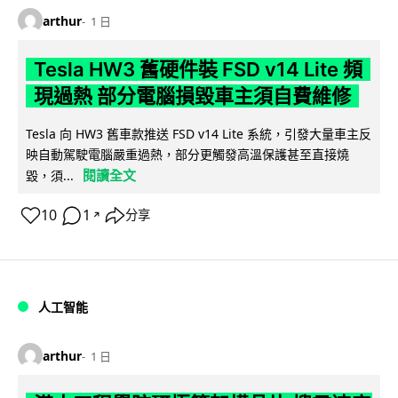
arthur
1 日
Tesla HW3 舊硬件裝 FSD v14 Lite 頻
現過熱 部分電腦損毀車主須自費維修
Tesla 向 HW3 舊車款推送 FSD v14 Lite 系統，引發大量車主反
映自動駕駛電腦嚴重過熱，部分更觸發高溫保護甚至直接燒
閱讀全文
毀，須...
10
1
分享
↗
人工智能
arthur
1 日