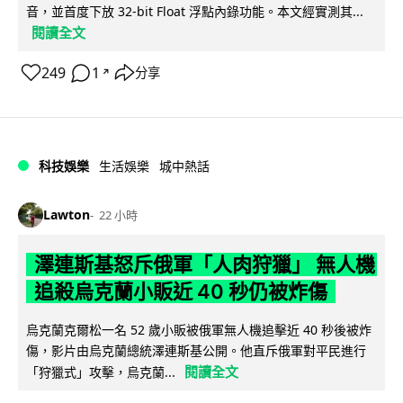
音，並首度下放 32-bit Float 浮點內錄功能。本文經實測其...
閱讀全文
249
1
分享
↗
科技娛樂
生活娛樂
城中熱話
Lawton
22 小時
澤連斯基怒斥俄軍「人肉狩獵」 無人機
追殺烏克蘭小販近 40 秒仍被炸傷
烏克蘭克爾松一名 52 歲小販被俄軍無人機追擊近 40 秒後被炸
傷，影片由烏克蘭總統澤連斯基公開。他直斥俄軍對平民進行
閱讀全文
「狩獵式」攻擊，烏克蘭...