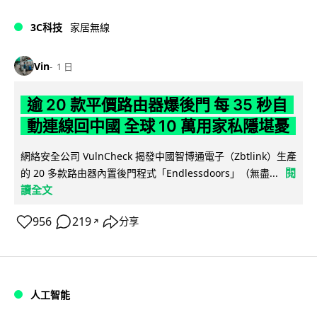
3C科技
家居無線
Vin
1 日
逾 20 款平價路由器爆後門 每 35 秒自
動連線回中國 全球 10 萬用家私隱堪憂
網絡安全公司 VulnCheck 揭發中國智博通電子（Zbtlink）生產
閱
的 20 多款路由器內置後門程式「Endlessdoors」（無盡...
讀全文
956
219
分享
↗
人工智能