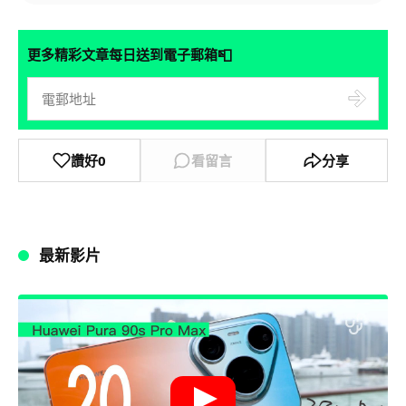
📮
更多精彩文章每日送到電子郵箱
讚好
0
看留言
分享
最新影片