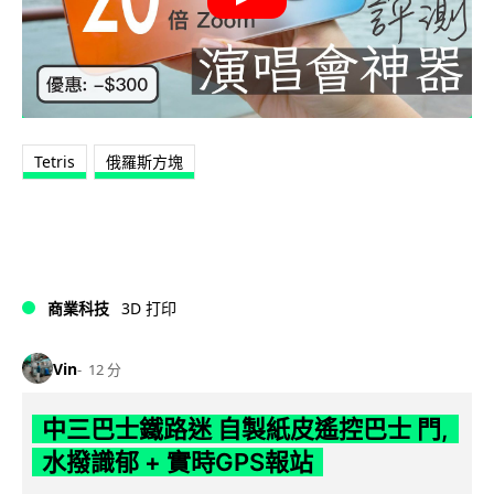
Tetris
俄羅斯方塊
商業科技
3D 打印
Vin
12 分
中三巴士鐵路迷 自製紙皮遙控巴士 門,
水撥識郁 + 實時GPS報站