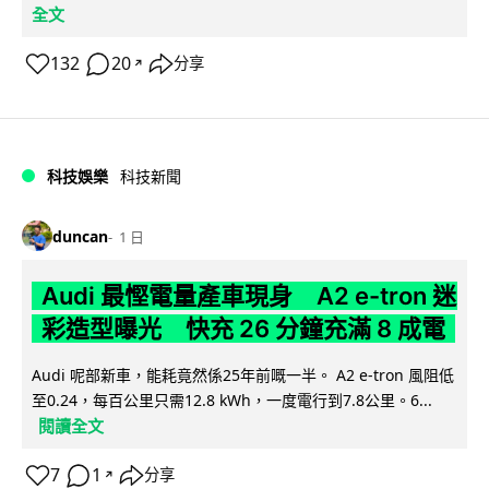
全文
132
20
分享
↗
科技娛樂
科技新聞
duncan
1 日
Audi 最慳電量產車現身 A2 e-tron 迷
彩造型曝光 快充 26 分鐘充滿 8 成電
Audi 呢部新車，能耗竟然係25年前嘅一半。 A2 e-tron 風阻低
至0.24，每百公里只需12.8 kWh，一度電行到7.8公里。6...
閱讀全文
7
1
分享
↗