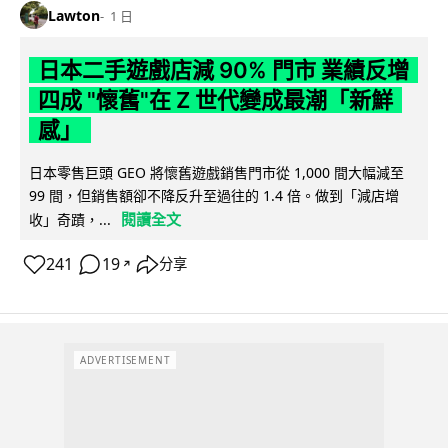
Lawton
1 日
日本二手遊戲店減 90% 門市 業績反增
四成 "懷舊"在 Z 世代變成最潮「新鮮
感」
日本零售巨頭 GEO 將懷舊遊戲銷售門市從 1,000 間大幅減至
99 間，但銷售額卻不降反升至過往的 1.4 倍。做到「減店增
閱讀全文
收」奇蹟，...
241
19
分享
↗
ADVERTISEMENT