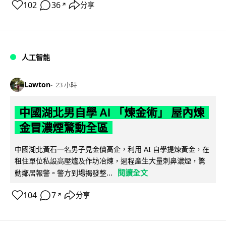
102
36
分享
↗
人工智能
Lawton
23 小時
中國湖北男自學 AI 「煉金術」 屋內煉
金冒濃煙驚動全區
中國湖北黃石一名男子見金價高企，利用 AI 自學提煉黃金，在
租住單位私設高壓爐及作坊冶煉，過程產生大量刺鼻濃煙，驚
閱讀全文
動鄰居報警。警方到場揭發整...
104
7
分享
↗