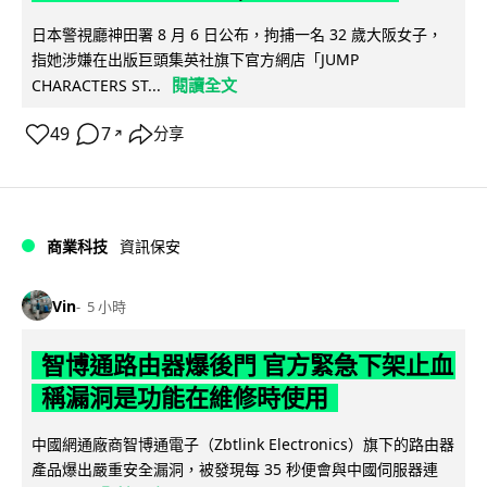
日本警視廳神田署 8 月 6 日公布，拘捕一名 32 歲大阪女子，
指她涉嫌在出版巨頭集英社旗下官方網店「JUMP
閱讀全文
CHARACTERS ST...
49
7
分享
↗
商業科技
資訊保安
Vin
5 小時
智博通路由器爆後門 官方緊急下架止血
稱漏洞是功能在維修時使用
中國網通廠商智博通電子（Zbtlink Electronics）旗下的路由器
產品爆出嚴重安全漏洞，被發現每 35 秒便會與中國伺服器連