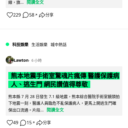
閱讀全文
線，旗...
229
58
分享
↗
科技娛樂
生活娛樂
城中熱話
Lawton
6 小時
熊本地震手術室驚魂片瘋傳 醫護保護病
人、逃生門 網民讚值得尊敬
熊本縣 7 月 28 日發生 7.1 級地震，熊本綜合醫院手術室鏡頭拍
下地震一刻，醫護人員臨危不亂保護病人，更馬上開逃生門確
閱讀全文
保出口流通。片段...
49
15
分享
↗