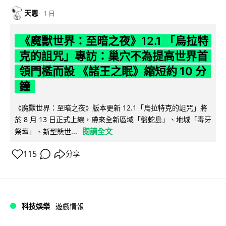
天恩
1 日
《魔獸世界：至暗之夜》12.1 「烏拉特
克的詛咒」專訪：巢穴不為提高世界首
領門檻而設 《諸王之眠》縮短約 10 分
鐘
《魔獸世界：至暗之夜》版本更新 12.1「烏拉特克的詛咒」將
於 8 月 13 日正式上線，帶來全新區域「盤蛇島」、地城「毒牙
閱讀全文
祭壇」、新型態世...
115
分享
科技娛樂
遊戲情報