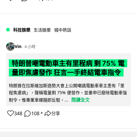
科技娛樂
生活娛樂
城中熱話
Vin
4 小時
特朗普嘲電動車主有里程病 剩 75% 電
量即焦慮發作 狂言一手終結電車指令
特朗普在拉斯維加斯造勢大會上公開嘲諷電動車車主患有「里
程焦慮病」，聲稱電量剩 75% 便發作，並重申已廢除電動車強
閱讀全文
制令。惟專業車媒隨即反駁，...
348
108
分享
↗