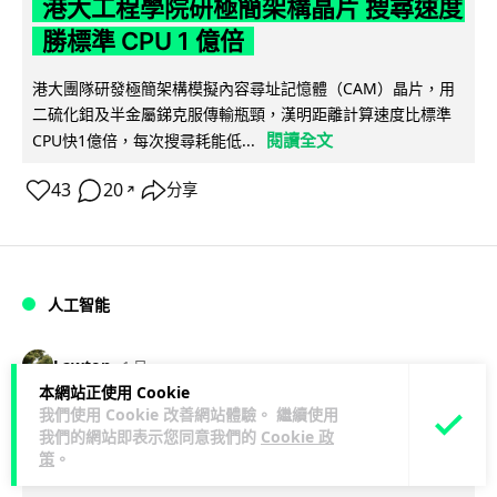
港大工程學院研極簡架構晶片 搜尋速度
勝標準 CPU 1 億倍
港大團隊研發極簡架構模擬內容尋址記憶體（CAM）晶片，用
二硫化鉬及半金屬銻克服傳輸瓶頸，漢明距離計算速度比標準
閱讀全文
CPU快1億倍，每次搜尋耗能低...
43
20
分享
↗
人工智能
Lawton
1 日
本網站正使用 Cookie
我們使用 Cookie 改善網站體驗。 繼續使用
靠快閃記憶體紓緩 DRAM 不足 KIOXIA
我們的網站即表示您同意我們的
Cookie 政
推 XL1 記憶體擴充模組
策
。