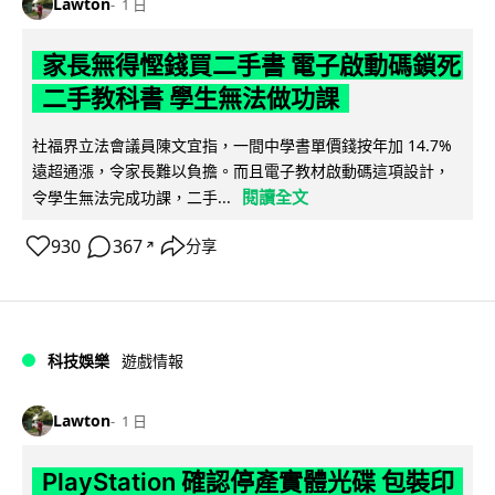
Lawton
1 日
家長無得慳錢買二手書 電子啟動碼鎖死
二手教科書 學生無法做功課
社福界立法會議員陳文宜指，一間中學書單價錢按年加 14.7%
遠超通漲，令家長難以負擔。而且電子教材啟動碼這項設計，
閱讀全文
令學生無法完成功課，二手...
930
367
分享
↗
科技娛樂
遊戲情報
Lawton
1 日
PlayStation 確認停產實體光碟 包裝印