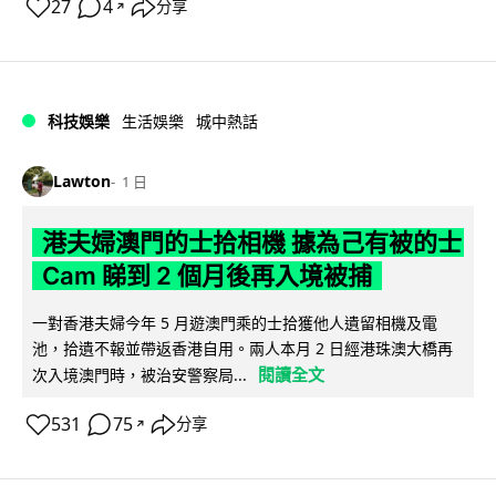
27
4
分享
↗
科技娛樂
生活娛樂
城中熱話
Lawton
1 日
港夫婦澳門的士拾相機 據為己有被的士
Cam 睇到 2 個月後再入境被捕
一對香港夫婦今年 5 月遊澳門乘的士拾獲他人遺留相機及電
池，拾遺不報並帶返香港自用。兩人本月 2 日經港珠澳大橋再
閱讀全文
次入境澳門時，被治安警察局...
531
75
分享
↗