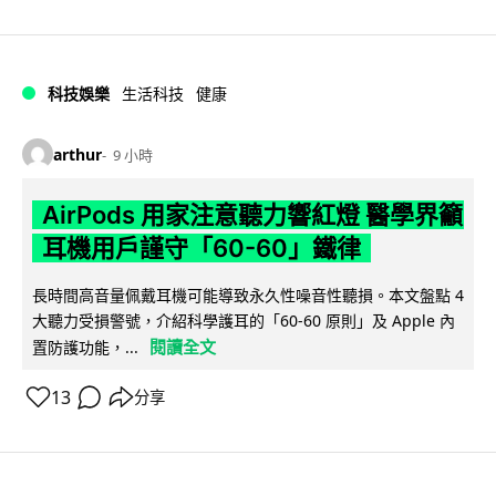
科技娛樂
生活科技
健康
arthur
9 小時
AirPods 用家注意聽力響紅燈 醫學界籲
耳機用戶謹守「60-60」鐵律
長時間高音量佩戴耳機可能導致永久性噪音性聽損。本文盤點 4
大聽力受損警號，介紹科學護耳的「60-60 原則」及 Apple 內
閱讀全文
置防護功能，...
13
分享