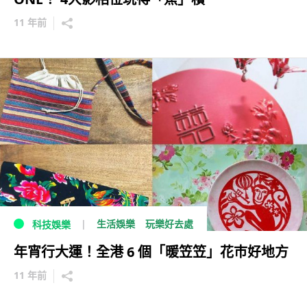
11 年前
生活娛樂
玩樂好去處
科技娛樂
年宵行大運！全港 6 個「暖笠笠」花巿好地方
11 年前