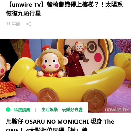
【unwire TV】輪椅都識得上樓梯？！太陽系
恢復九顆行星
11 年前
生活娛樂
玩樂好去處
科技娛樂
馬騮仔 OSARU NO MONKICHI 現身 The
ONE！ 4大影相位玩得「蕉」積