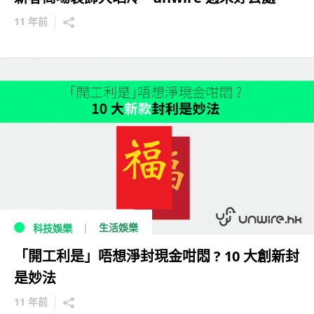
11 年前
生活娛樂
科技娛樂
「開工利是」唔想淨封現金咁悶 ? 10 大創新封
是妙法
11 年前