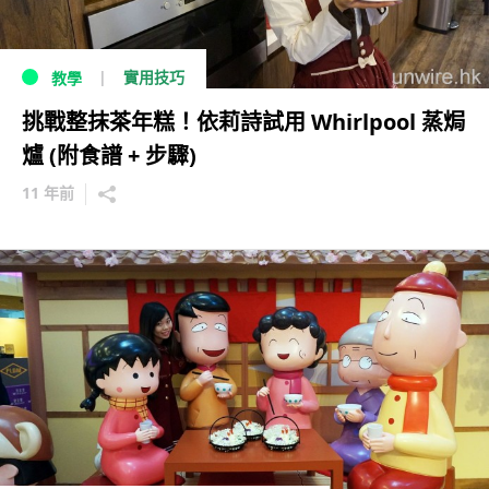
實用技巧
教學
挑戰整抹茶年糕！依莉詩試用 Whirlpool 蒸焗
爐 (附食譜 + 步驟)
11 年前