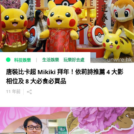
生活娛樂
玩樂好去處
科技娛樂
唐裝比卡超 Mikiki 拜年！依莉詩推薦 4 大影
相位及 8 大必食必買品
11 年前