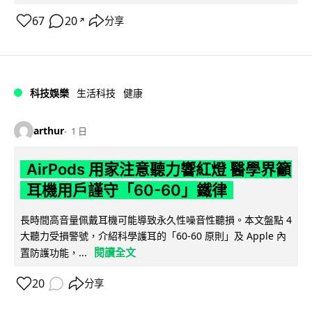
67
20
分享
↗
科技娛樂
生活科技
健康
arthur
1 日
AirPods 用家注意聽力響紅燈 醫學界籲
耳機用戶謹守「60-60」鐵律
長時間高音量佩戴耳機可能導致永久性噪音性聽損。本文盤點 4
大聽力受損警號，介紹科學護耳的「60-60 原則」及 Apple 內
閱讀全文
置防護功能，...
20
分享