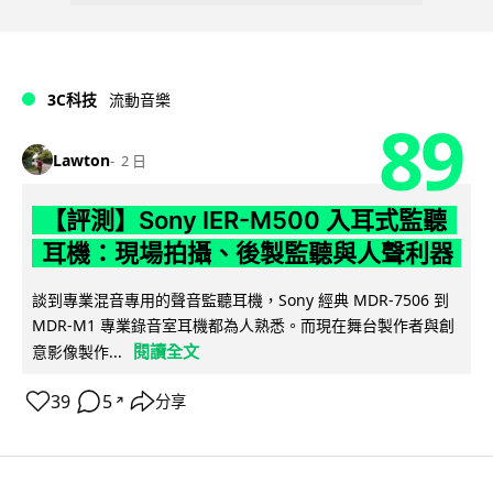
3C科技
流動音樂
89
Lawton
2 日
【評測】Sony IER-M500 入耳式監聽
耳機：現場拍攝、後製監聽與人聲利器
談到專業混音專用的聲音監聽耳機，Sony 經典 MDR-7506 到
MDR-M1 專業錄音室耳機都為人熟悉。而現在舞台製作者與創
閱讀全文
意影像製作...
39
5
分享
↗