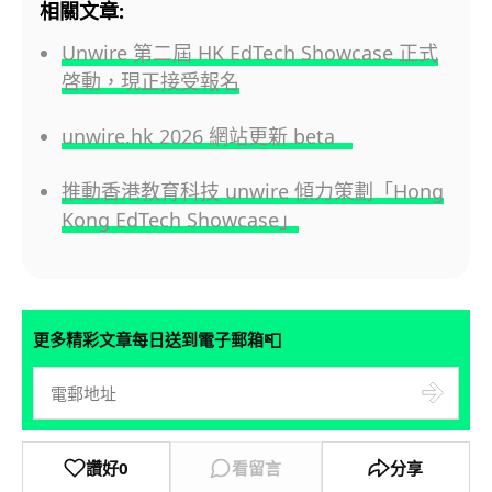
相關文章:
Unwire 第二屆 HK EdTech Showcase 正式
啓動，現正接受報名
unwire.hk 2026 網站更新 beta
推動香港教育科技 unwire 傾力策劃「Hong
Kong EdTech Showcase」
📮
更多精彩文章每日送到電子郵箱
讚好
0
看留言
分享