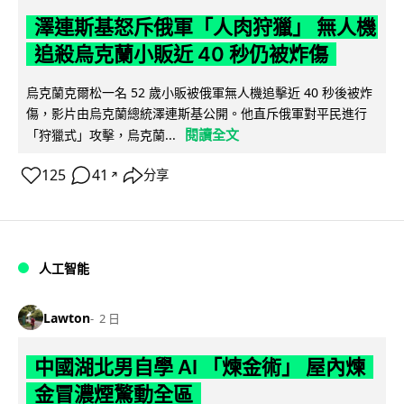
澤連斯基怒斥俄軍「人肉狩獵」 無人機
追殺烏克蘭小販近 40 秒仍被炸傷
烏克蘭克爾松一名 52 歲小販被俄軍無人機追擊近 40 秒後被炸
傷，影片由烏克蘭總統澤連斯基公開。他直斥俄軍對平民進行
閱讀全文
「狩獵式」攻擊，烏克蘭...
125
41
分享
↗
人工智能
Lawton
2 日
中國湖北男自學 AI 「煉金術」 屋內煉
金冒濃煙驚動全區