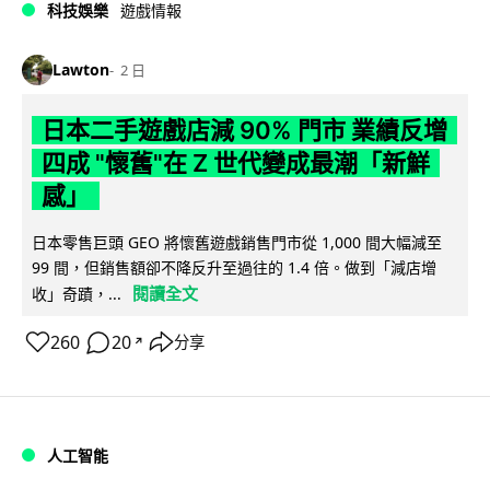
科技娛樂
遊戲情報
Lawton
2 日
日本二手遊戲店減 90% 門市 業績反增
四成 "懷舊"在 Z 世代變成最潮「新鮮
感」
日本零售巨頭 GEO 將懷舊遊戲銷售門市從 1,000 間大幅減至
99 間，但銷售額卻不降反升至過往的 1.4 倍。做到「減店增
閱讀全文
收」奇蹟，...
260
20
分享
↗
人工智能