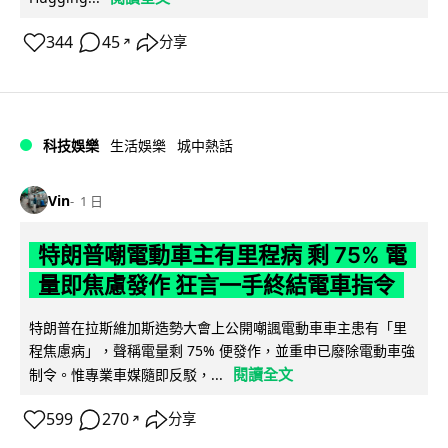
344
45
分享
↗
科技娛樂
生活娛樂
城中熱話
Vin
1 日
特朗普嘲電動車主有里程病 剩 75% 電
量即焦慮發作 狂言一手終結電車指令
特朗普在拉斯維加斯造勢大會上公開嘲諷電動車車主患有「里
程焦慮病」，聲稱電量剩 75% 便發作，並重申已廢除電動車強
閱讀全文
制令。惟專業車媒隨即反駁，...
599
270
分享
↗