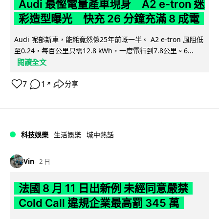
Audi 最慳電量產車現身 A2 e-tron 迷
彩造型曝光 快充 26 分鐘充滿 8 成電
Audi 呢部新車，能耗竟然係25年前嘅一半。 A2 e-tron 風阻低
至0.24，每百公里只需12.8 kWh，一度電行到7.8公里。6...
閱讀全文
7
1
分享
↗
科技娛樂
生活娛樂
城中熱話
Vin
2 日
法國 8 月 11 日出新例 未經同意嚴禁
Cold Call 違規企業最高罰 345 萬