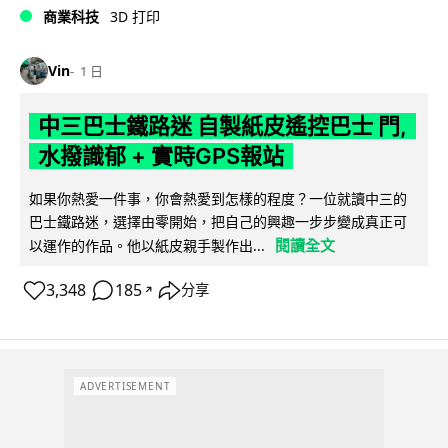
商業科技
3D 打印
Vin
1 日
中三巴士鐵路迷 自製紙皮遙控巴士 門,
水撥識郁 + 實時GPS報站
如果你熱愛一件事，你會熱愛到怎樣的程度？一位就讀中三的
巴士鐵路迷，選擇由零開始，把自己的興趣一步步變成真正可
閱讀全文
以運作的作品。他以紙皮親手製作出...
3,348
185
分享
↗
ADVERTISEMENT