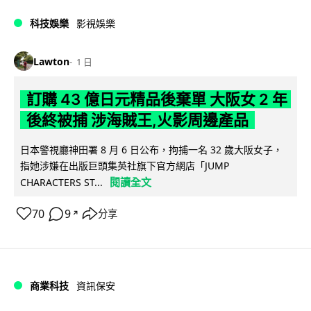
科技娛樂
影視娛樂
Lawton
1 日
訂購 43 億日元精品後棄單 大阪女 2 年
後終被捕 涉海賊王,火影周邊產品
日本警視廳神田署 8 月 6 日公布，拘捕一名 32 歲大阪女子，
指她涉嫌在出版巨頭集英社旗下官方網店「JUMP
閱讀全文
CHARACTERS ST...
70
9
分享
↗
商業科技
資訊保安