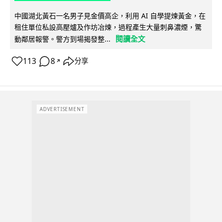
中國湖北黃石一名男子見金價高企，利用 AI 自學提煉黃金，在
租住單位私設高壓爐及作坊冶煉，過程產生大量刺鼻濃煙，驚
閱讀全文
動鄰居報警。警方到場揭發整...
113
8
分享
↗
ADVERTISEMENT