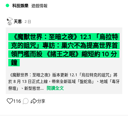
科技娛樂
遊戲情報
天恩
2 日
《魔獸世界：至暗之夜》12.1 「烏拉特
克的詛咒」專訪：巢穴不為提高世界首
領門檻而設 《諸王之眠》縮短約 10 分
鐘
《魔獸世界：至暗之夜》版本更新 12.1「烏拉特克的詛咒」將
於 8 月 13 日正式上線，帶來全新區域「盤蛇島」、地城「毒牙
閱讀全文
祭壇」、新型態世...
116
分享