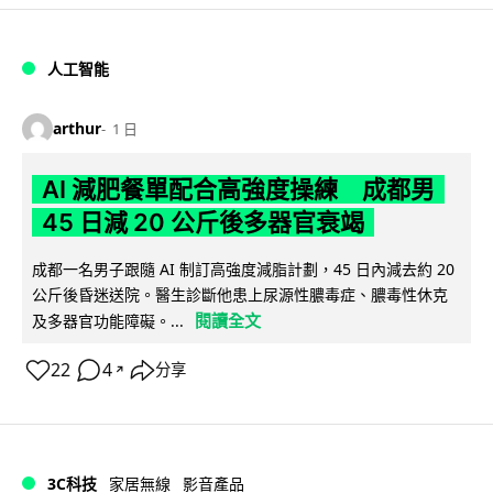
人工智能
arthur
1 日
AI 減肥餐單配合高強度操練 成都男
45 日減 20 公斤後多器官衰竭
成都一名男子跟隨 AI 制訂高強度減脂計劃，45 日內減去約 20
公斤後昏迷送院。醫生診斷他患上尿源性膿毒症、膿毒性休克
閱讀全文
及多器官功能障礙。...
22
4
分享
↗
3C科技
家居無線
影音產品