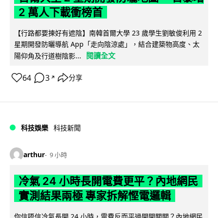
2 萬人下載衝榜首
【行路都要揀好有遮陰】南韓首爾大學 23 歲學生劉敏俊利用 2
星期開發防曬導航 App「走向陰涼處」，結合建築物高度、太
閱讀全文
陽仰角及行道樹陰影...
64
3
分享
↗
科技娛樂
科技新聞
arthur
9 小時
冷氣 24 小時長開電費更平？內地網民
實測結果兩極 專家拆解慳電邏輯
你信唔信冷氣長開 24 小時，電費反而平過開開關關？內地網民