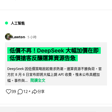
人工智能
Lawton
5 小時
低價不再！DeepSeek 大幅加價在即
低價搶客反釀運算資源告急
DeepSeek 因低價策略掀起需求熱潮，運算資源不勝負荷，官
方於 8 月 6 日宣布即將大幅上調 API 收費，惟未公布具體加
閱讀全文
幅。事件與...
39
12
分享
↗