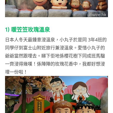
1) 暖笠笠玫瑰溫泉
日本人冬天最鍾意浸溫泉，小丸子於是同 3年4班的
同學仔到富士山附近旅行兼浸溫泉。愛惜小丸子的
爺爺當然跟埋去。睇下佢地係櫻花樹下同成班馬騮
一齊浸得幾嘆！係陣陣的玫瑰花香中，我都好想浸
埋一份啦！