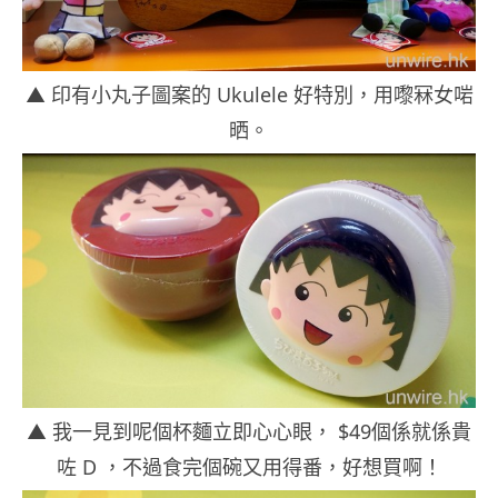
▲ 印有小丸子圖案的 Ukulele 好特別，用嚟冧女啱
晒。
▲ 我一見到呢個杯麵立即心心眼， $49個係就係貴
咗 D ，不過食完個碗又用得番，好想買啊！