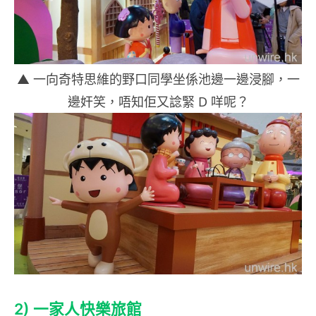
▲ 一向奇特思維的野口同學坐係池邊一邊浸腳，一
邊奸笑，唔知佢又諗緊 D 咩呢？
2) 一家人
快樂旅館