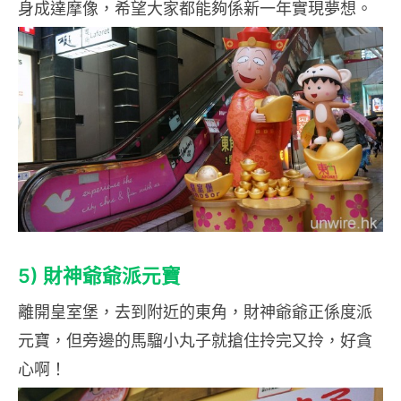
身成達摩像，希望大家都能夠係新一年實現夢想。
5)
財神爺爺派元寶
離開皇室堡，去到附近的東角，財神爺爺正係度派
元寶，但旁邊的馬騮小丸子就搶住拎完又拎，好貪
心啊！