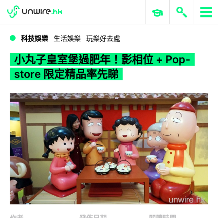
WWDC 2026
GenAI 與雲端科技專區
ERP 與商業 AI
小丸子皇室堡過肥年！影相位 + Pop-store 限定精品率先睇
科技娛樂
生活娛樂
玩樂好去處
小丸子皇室堡過肥年！影相位 + Pop-
store 限定精品率先睇
作者
發佈日期
閱讀時間