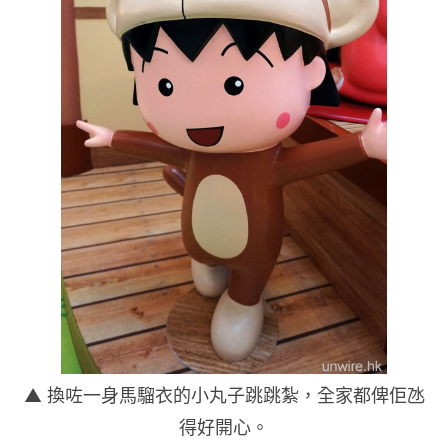
▲ 換咗一身馬騮衣的小丸子跳跳紮，全家都俾佢氹
得好開心。