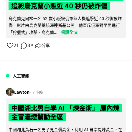
追殺烏克蘭小販近 40 秒仍被炸傷
烏克蘭克爾松一名 52 歲小販被俄軍無人機追擊近 40 秒後被炸
傷，影片由烏克蘭總統澤連斯基公開。他直斥俄軍對平民進行
閱讀全文
「狩獵式」攻擊，烏克蘭...
21
3
分享
↗
人工智能
Lawton
7 小時
中國湖北男自學 AI 「煉金術」 屋內煉
金冒濃煙驚動全區
中國湖北黃石一名男子見金價高企，利用 AI 自學提煉黃金，在