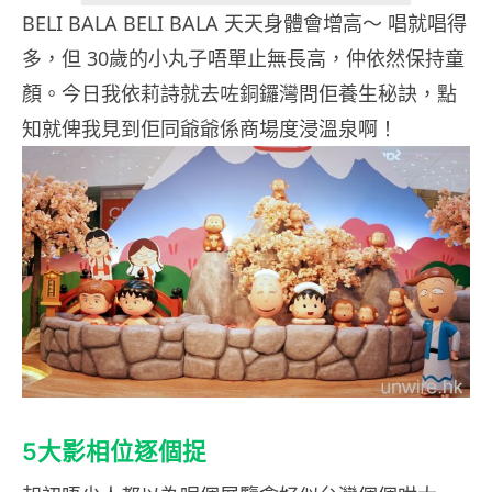
BELI BALA BELI BALA 天天身體會增高～ 唱就唱得
多，但 30歲的小丸子唔單止無長高，仲依然保持童
顏。今日我依莉詩就去咗銅鑼灣問佢養生秘訣，點
知就俾我見到佢同爺爺係商場度浸溫泉啊！
5大影相位逐個捉