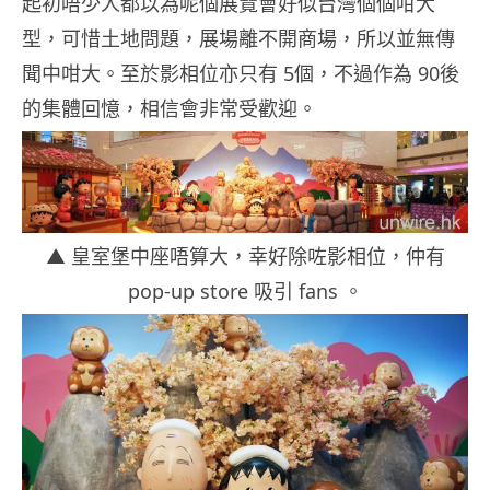
起初唔少人都以為呢個展覽會好似台灣個個咁大
型，可惜土地問題，展場離不開商場，所以並無傳
聞中咁大。至於影相位亦只有 5個，不過作為 90後
的集體回憶，相信會非常受歡迎。
▲ 皇室堡中座唔算大，幸好除咗影相位，仲有
pop-up store 吸引 fans 。