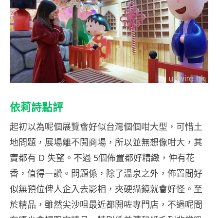
依莉詩點評
起初以為呢個展覽會好似台灣個個咁大型，可惜土
地問題，展場離不開商場，所以並無想像咁大，其
實都有 D 失望。不過 5個佈置都好精緻，仲有花
香，值得一讚。問題係，除了溫泉之外，佈置間好
似無預位俾人企入去影相，夾硬攝鏡就會好怪。至
於精品，雖然尖沙咀最近都開咗專門店，不過呢間