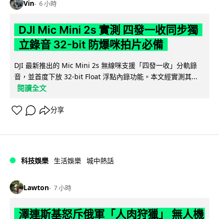
Vin
6 小時
DJI Mic Mini 2s 實測 四發一收同步獨
立錄音 32-bit 防爆咪拍片必備
DJI 最新推出的 Mic Mini 2s 無線咪支援「四發一收」分軌錄
音，並首度下放 32-bit Float 浮點內錄功能。本文經實測其...
閱讀全文
分享
科技娛樂
生活娛樂
城中熱話
Lawton
7 小時
澤連斯基怒斥俄軍「人肉狩獵」 無人機