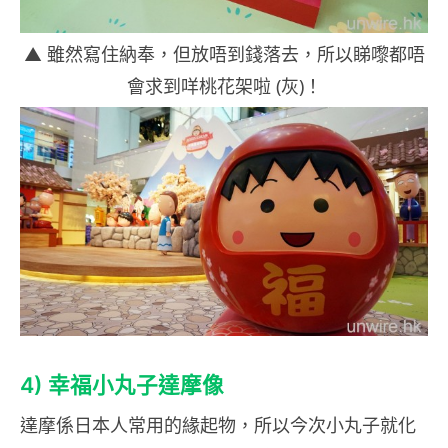
▲ 雖然寫住納奉，但放唔到錢落去，所以睇嚟都唔
會求到咩桃花架啦 (灰)！
4)
幸福小丸子達摩像
達摩係日本人常用的緣起物，所以今次小丸子就化