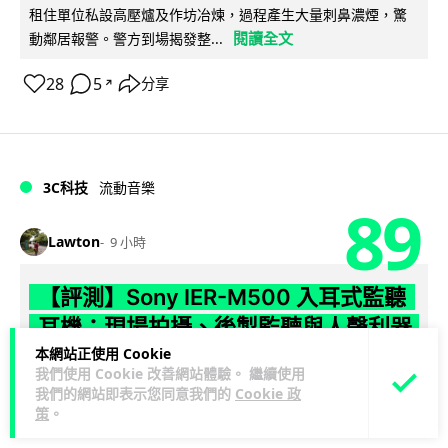
租住單位私設高壓爐及作坊冶煉，過程產生大量刺鼻濃煙，驚
閱讀全文
動鄰居報警。警方到場揭發整...
28
5
分享
↗
3C科技
流動音樂
89
Lawton
9 小時
【評測】Sony IER-M500 入耳式監聽
耳機：現場拍攝、後製監聽與人聲利器
本網站正使用 Cookie
談到專業混音專用的聲音監聽耳機，Sony 經典 MDR-7506 到
我們使用 Cookie 改善網站體驗。 繼續使用
MDR-M1 專業錄音室耳機都為人熟悉。而現在舞台製作者與創
我們的網站即表示您同意我們的
Cookie 政
策
。
閱讀全文
意影像製作...