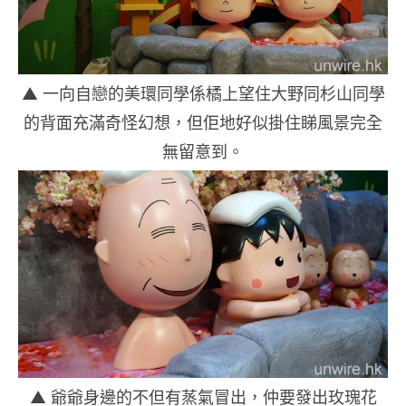
▲ 一向自戀的美環同學係橘上望住大野同杉山同學
的背面充滿奇怪幻想，但佢地好似掛住睇風景完全
無留意到。
▲ 爺爺身邊的不但有蒸氣冒出，仲要發出玫瑰花