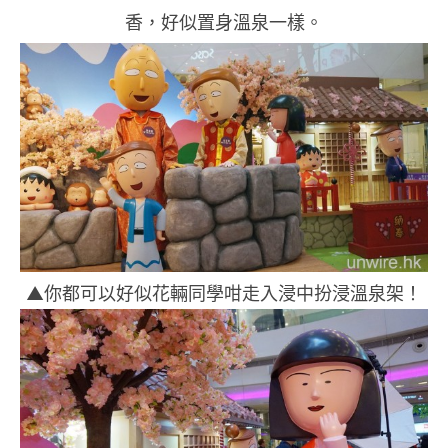
香，好似置身溫泉一樣。
▲你都可以好似花輛同學咁走入浸中扮浸溫泉架！