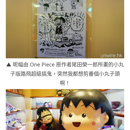
▲ 呢幅由 One Piece 原作者尾田榮一郎所畫的小丸
子版路飛超級搞鬼，突然我都想剪番個小丸子頭
啊！