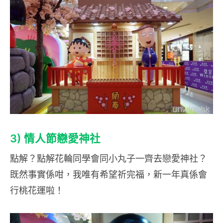
3) 情人節
戀愛神社
點解？點解花輪同學會同小丸子一齊去戀愛神社？
既然事實係咁，我唯有希望祈完福，新一年真係會
行桃花運啦！