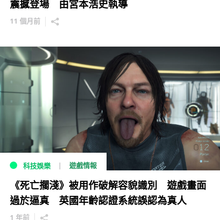
震撼登場 由宮本浩史執導
11 個月前
遊戲情報
科技娛樂
《死亡擱淺》被用作破解容貌識別 遊戲畫面
過於逼真 英國年齡認證系統誤認為真人
1 年前