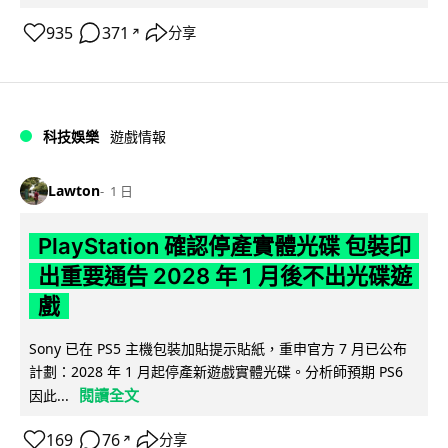
935
371
分享
↗
科技娛樂
遊戲情報
Lawton
1 日
PlayStation 確認停產實體光碟 包裝印
出重要通告 2028 年 1 月後不出光碟遊
戲
Sony 已在 PS5 主機包裝加貼提示貼紙，重申官方 7 月已公布
計劃：2028 年 1 月起停產新遊戲實體光碟。分析師預期 PS6
閱讀全文
因此...
169
76
分享
↗