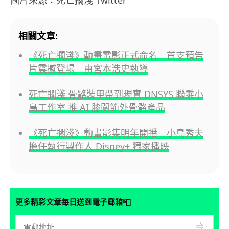
圖片來源：死亡擱淺 Twitter
相關文章:
《死亡擱淺》動畫電影正式命名 首支預告
片震撼登場 由宮本浩史執導
死亡擱淺 骨骼裝甲帶到現實 DNSYS 聯乘小
島工作室 推 AI 膝關節外骨骼產品
《死亡擱淺》動畫影集明年開播 小島秀夫
擔任執行製作人 Disney+ 獨家播映
📮
更多精彩文章每日送到電子郵箱