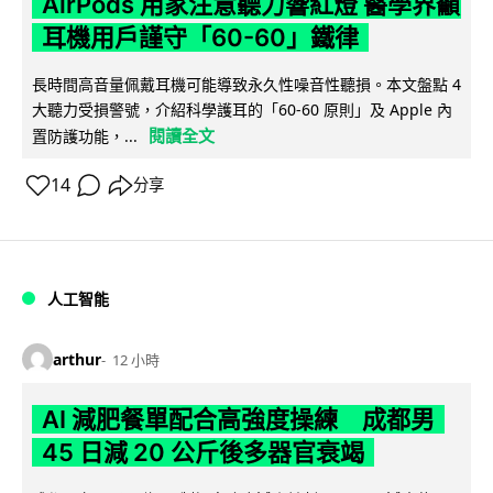
AirPods 用家注意聽力響紅燈 醫學界籲
耳機用戶謹守「60-60」鐵律
長時間高音量佩戴耳機可能導致永久性噪音性聽損。本文盤點 4
大聽力受損警號，介紹科學護耳的「60-60 原則」及 Apple 內
閱讀全文
置防護功能，...
14
分享
人工智能
arthur
12 小時
AI 減肥餐單配合高強度操練 成都男
45 日減 20 公斤後多器官衰竭