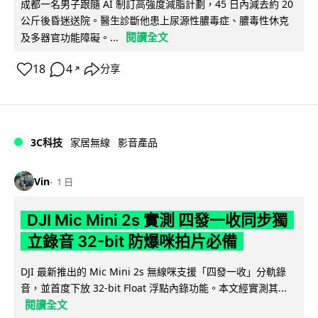
成都一名男子跟隨 AI 制訂高強度減脂計劃，45 日內減去約 20
公斤後昏迷送院。醫生診斷他患上尿源性膿毒症、膿毒性休克
閱讀全文
及多器官功能障礙。...
18
4
分享
↗
3C科技
家居無線
影音產品
Vin
1 日
DJI Mic Mini 2s 實測 四發一收同步獨
立錄音 32-bit 防爆咪拍片必備
DJI 最新推出的 Mic Mini 2s 無線咪支援「四發一收」分軌錄
音，並首度下放 32-bit Float 浮點內錄功能。本文經實測其...
閱讀全文