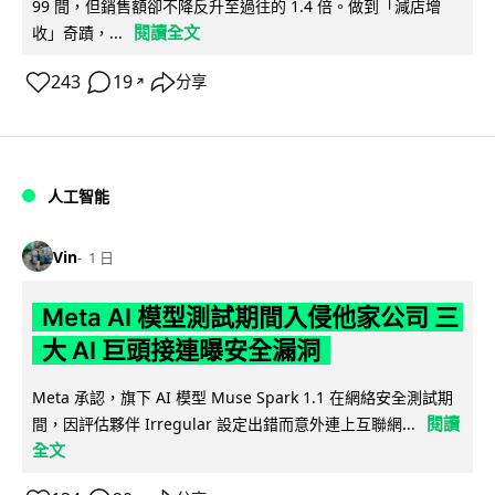
99 間，但銷售額卻不降反升至過往的 1.4 倍。做到「減店增
閱讀全文
收」奇蹟，...
243
19
分享
↗
人工智能
Vin
1 日
Meta AI 模型測試期間入侵他家公司 三
大 AI 巨頭接連曝安全漏洞
Meta 承認，旗下 AI 模型 Muse Spark 1.1 在網絡安全測試期
閱讀
間，因評估夥伴 Irregular 設定出錯而意外連上互聯網...
全文