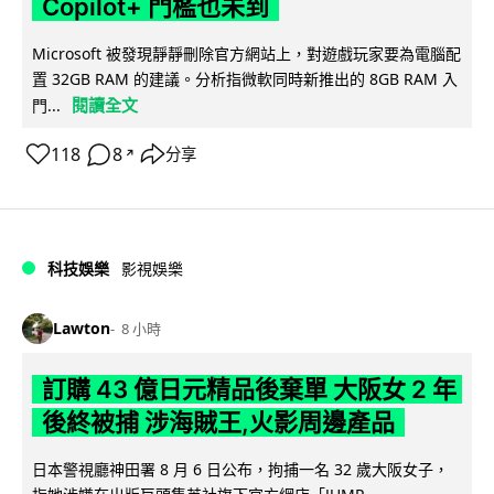
Copilot+ 門檻也未到
Microsoft 被發現靜靜刪除官方網站上，對遊戲玩家要為電腦配
置 32GB RAM 的建議。分析指微軟同時新推出的 8GB RAM 入
閱讀全文
門...
118
8
分享
↗
科技娛樂
影視娛樂
Lawton
8 小時
訂購 43 億日元精品後棄單 大阪女 2 年
後終被捕 涉海賊王,火影周邊產品
日本警視廳神田署 8 月 6 日公布，拘捕一名 32 歲大阪女子，