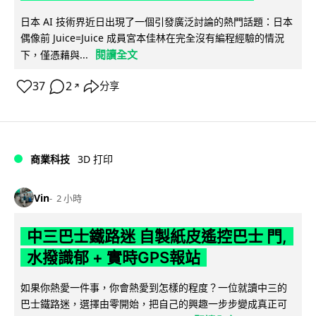
日本 AI 技術界近日出現了一個引發廣泛討論的熱門話題：日本
偶像前 Juice=Juice 成員宮本佳林在完全沒有編程經驗的情況
閱讀全文
下，僅憑藉與...
37
2
分享
↗
商業科技
3D 打印
Vin
2 小時
中三巴士鐵路迷 自製紙皮遙控巴士 門,
水撥識郁 + 實時GPS報站
如果你熱愛一件事，你會熱愛到怎樣的程度？一位就讀中三的
巴士鐵路迷，選擇由零開始，把自己的興趣一步步變成真正可