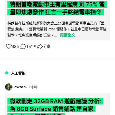
特朗普嘲電動車主有里程病 剩 75% 電
量即焦慮發作 狂言一手終結電車指令
特朗普在拉斯維加斯造勢大會上公開嘲諷電動車車主患有「里
程焦慮病」，聲稱電量剩 75% 便發作，並重申已廢除電動車強
閱讀全文
制令。惟專業車媒隨即反駁，...
386
151
分享
↗
人工智能
Lawton
7 小時
微軟刪走 32GB RAM 遊戲建議 分析:
為 8GB Surface 銷售鋪路 連自家