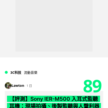
3C科技
流動音樂
89
Lawton
1 日
【評測】Sony IER-M500 入耳式監聽
耳機：現場拍攝、後製監聽與人聲利器