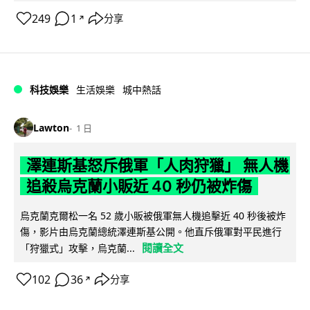
249
1
分享
↗
科技娛樂
生活娛樂
城中熱話
Lawton
1 日
澤連斯基怒斥俄軍「人肉狩獵」 無人機
追殺烏克蘭小販近 40 秒仍被炸傷
烏克蘭克爾松一名 52 歲小販被俄軍無人機追擊近 40 秒後被炸
傷，影片由烏克蘭總統澤連斯基公開。他直斥俄軍對平民進行
閱讀全文
「狩獵式」攻擊，烏克蘭...
102
36
分享
↗