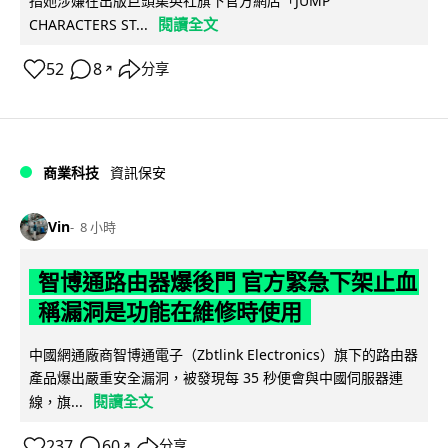
指她涉嫌在出版巨頭集英社旗下官方網店「JUMP
閱讀全文
CHARACTERS ST...
52
8
分享
↗
商業科技
資訊保安
Vin
8 小時
智博通路由器爆後門 官方緊急下架止血
稱漏洞是功能在維修時使用
中國網通廠商智博通電子（Zbtlink Electronics）旗下的路由器
產品爆出嚴重安全漏洞，被發現每 35 秒便會與中國伺服器連
閱讀全文
線，旗...
237
60
分享
↗