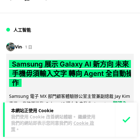
人工智能
Vin
1 日
Samsung 展示 Galaxy AI 新方向 未來
手機毋須輸入文字 轉向 Agent 全自動操
作
Samsung 電子 MX 部門顧客體驗辦公室主管兼副總裁 Jay Kim
閱讀全
表示，品牌正推動 Galaxy AI 邁向全自動化 Agent...
本網站正使用 Cookie
文
我們使用 Cookie 改善網站體驗。 繼續使用
我們的網站即表示您同意我們的
Cookie 政
27
4
分享
↗
策
。