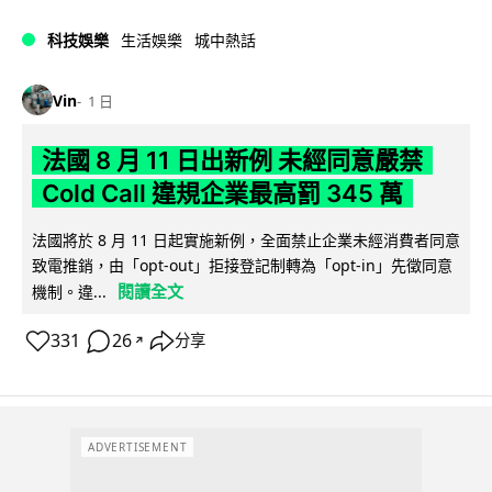
科技娛樂
生活娛樂
城中熱話
Vin
1 日
法國 8 月 11 日出新例 未經同意嚴禁
Cold Call 違規企業最高罰 345 萬
法國將於 8 月 11 日起實施新例，全面禁止企業未經消費者同意
致電推銷，由「opt-out」拒接登記制轉為「opt-in」先徵同意
閱讀全文
機制。違...
331
26
分享
↗
ADVERTISEMENT