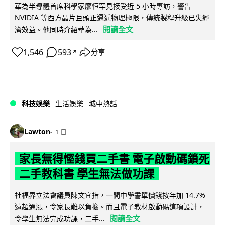
華為半導體首席科學家廖恒罕見接受近 5 小時專訪，警告
NVIDIA 等西方晶片巨頭正逼近物理極限，傳統製程升級已失經
閱讀全文
濟效益。他同時介紹華為...
1,546
593
分享
↗
科技娛樂
生活娛樂
城中熱話
Lawton
1 日
家長無得慳錢買二手書 電子啟動碼鎖死
二手教科書 學生無法做功課
社福界立法會議員陳文宜指，一間中學書單價錢按年加 14.7%
遠超通漲，令家長難以負擔。而且電子教材啟動碼這項設計，
閱讀全文
令學生無法完成功課，二手...