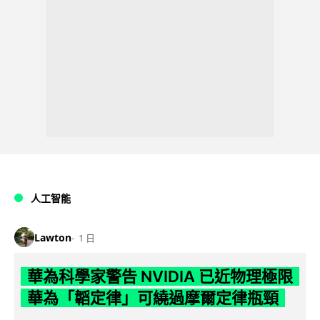
人工智能
Lawton
1 日
華為科學家警告 NVIDIA 已近物理極限
華為「韜定律」可繞過摩爾定律瓶頸