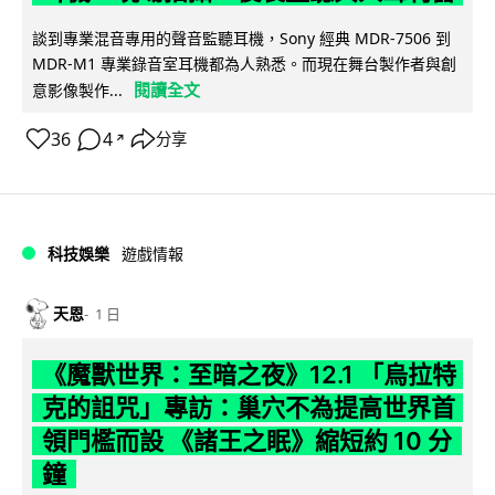
談到專業混音專用的聲音監聽耳機，Sony 經典 MDR-7506 到
MDR-M1 專業錄音室耳機都為人熟悉。而現在舞台製作者與創
閱讀全文
意影像製作...
36
4
分享
↗
科技娛樂
遊戲情報
天恩
1 日
《魔獸世界：至暗之夜》12.1 「烏拉特
克的詛咒」專訪：巢穴不為提高世界首
領門檻而設 《諸王之眠》縮短約 10 分
鐘