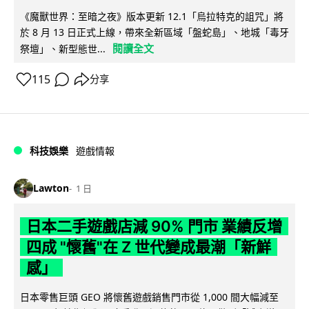
《魔獸世界：至暗之夜》版本更新 12.1「烏拉特克的詛咒」將
於 8 月 13 日正式上線，帶來全新區域「盤蛇島」、地城「毒牙
閱讀全文
祭壇」、新型態世...
115
分享
科技娛樂
遊戲情報
Lawton
1 日
日本二手遊戲店減 90% 門市 業績反增
四成 "懷舊"在 Z 世代變成最潮「新鮮
感」
日本零售巨頭 GEO 將懷舊遊戲銷售門市從 1,000 間大幅減至