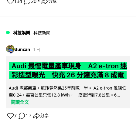
134
20
分享
↗
科技娛樂
科技新聞
duncan
1 日
Audi 最慳電量產車現身 A2 e-tron 迷
彩造型曝光 快充 26 分鐘充滿 8 成電
Audi 呢部新車，能耗竟然係25年前嘅一半。 A2 e-tron 風阻低
至0.24，每百公里只需12.8 kWh，一度電行到7.8公里。6...
閱讀全文
7
1
分享
↗