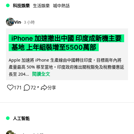
科技娛樂
生活娛樂
城中熱話
Vin
3 小時
iPhone 加速撤出中國 印度成新機主要
基地 上年組裝增至5500萬部
Apple 加速將 iPhone 生產線由中國轉往印度，目標兩年內將
產量最高 50% 移至當地。印度政府推出關稅豁免及稅務優惠延
閱讀全文
長至 204...
171
72
分享
↗
人工智能