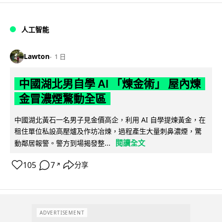
人工智能
Lawton
1 日
中國湖北男自學 AI 「煉金術」 屋內煉
金冒濃煙驚動全區
中國湖北黃石一名男子見金價高企，利用 AI 自學提煉黃金，在
租住單位私設高壓爐及作坊冶煉，過程產生大量刺鼻濃煙，驚
閱讀全文
動鄰居報警。警方到場揭發整...
105
7
分享
↗
ADVERTISEMENT