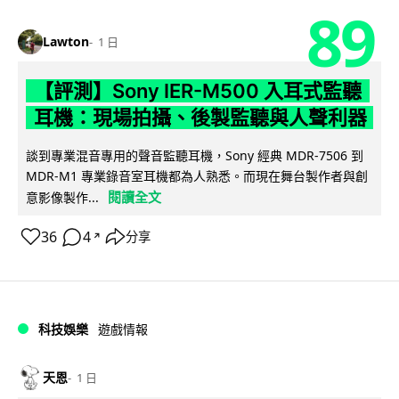
89
Lawton
1 日
【評測】Sony IER-M500 入耳式監聽
耳機：現場拍攝、後製監聽與人聲利器
談到專業混音專用的聲音監聽耳機，Sony 經典 MDR-7506 到
MDR-M1 專業錄音室耳機都為人熟悉。而現在舞台製作者與創
閱讀全文
意影像製作...
36
4
分享
↗
科技娛樂
遊戲情報
天恩
1 日