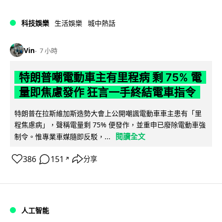
科技娛樂
生活娛樂
城中熱話
Vin
7 小時
特朗普嘲電動車主有里程病 剩 75% 電
量即焦慮發作 狂言一手終結電車指令
特朗普在拉斯維加斯造勢大會上公開嘲諷電動車車主患有「里
程焦慮病」，聲稱電量剩 75% 便發作，並重申已廢除電動車強
閱讀全文
制令。惟專業車媒隨即反駁，...
386
151
分享
↗
人工智能