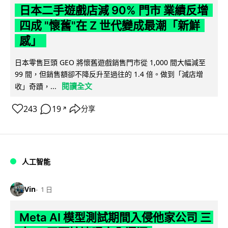
日本二手遊戲店減 90% 門市 業績反增
四成 "懷舊"在 Z 世代變成最潮「新鮮
感」
日本零售巨頭 GEO 將懷舊遊戲銷售門市從 1,000 間大幅減至
99 間，但銷售額卻不降反升至過往的 1.4 倍。做到「減店增
閱讀全文
收」奇蹟，...
243
19
分享
↗
人工智能
Vin
1 日
Meta AI 模型測試期間入侵他家公司 三