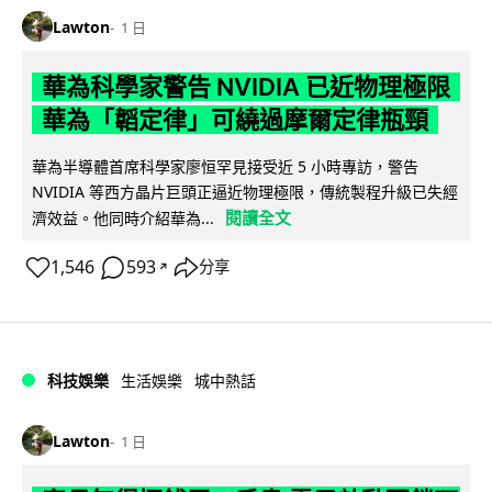
Lawton
1 日
華為科學家警告 NVIDIA 已近物理極限
華為「韜定律」可繞過摩爾定律瓶頸
華為半導體首席科學家廖恒罕見接受近 5 小時專訪，警告
NVIDIA 等西方晶片巨頭正逼近物理極限，傳統製程升級已失經
閱讀全文
濟效益。他同時介紹華為...
1,546
593
分享
↗
科技娛樂
生活娛樂
城中熱話
Lawton
1 日