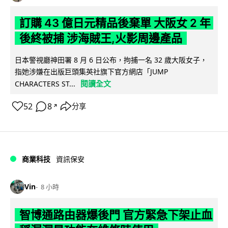
訂購 43 億日元精品後棄單 大阪女 2 年
後終被捕 涉海賊王,火影周邊產品
日本警視廳神田署 8 月 6 日公布，拘捕一名 32 歲大阪女子，
指她涉嫌在出版巨頭集英社旗下官方網店「JUMP
閱讀全文
CHARACTERS ST...
52
8
分享
↗
商業科技
資訊保安
Vin
8 小時
智博通路由器爆後門 官方緊急下架止血