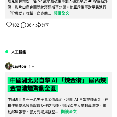
烏克蘭克爾松一名 52 歲小販被俄軍無人機追擊近 40 秒後被炸
傷，影片由烏克蘭總統澤連斯基公開。他直斥俄軍對平民進行
閱讀全文
「狩獵式」攻擊，烏克蘭...
102
36
分享
↗
人工智能
Lawton
1 日
中國湖北男自學 AI 「煉金術」 屋內煉
金冒濃煙驚動全區
中國湖北黃石一名男子見金價高企，利用 AI 自學提煉黃金，在
租住單位私設高壓爐及作坊冶煉，過程產生大量刺鼻濃煙，驚
閱讀全文
動鄰居報警。警方到場揭發整...