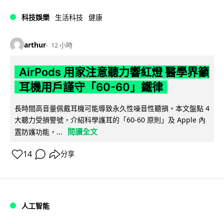
科技娛樂
生活科技
健康
arthur
12 小時
AirPods 用家注意聽力響紅燈 醫學界籲
耳機用戶謹守「60-60」鐵律
長時間高音量佩戴耳機可能導致永久性噪音性聽損。本文盤點 4
大聽力受損警號，介紹科學護耳的「60-60 原則」及 Apple 內
閱讀全文
置防護功能，...
14
分享
人工智能