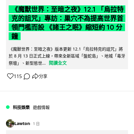
《魔獸世界：至暗之夜》12.1 「烏拉特
克的詛咒」專訪：巢穴不為提高世界首
領門檻而設 《諸王之眠》縮短約 10 分
鐘
《魔獸世界：至暗之夜》版本更新 12.1「烏拉特克的詛咒」將
於 8 月 13 日正式上線，帶來全新區域「盤蛇島」、地城「毒牙
閱讀全文
祭壇」、新型態世...
115
分享
科技娛樂
遊戲情報
Lawton
1 日