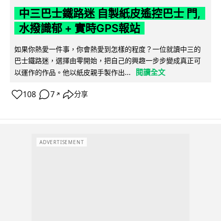
中三巴士鐵路迷 自製紙皮遙控巴士 門,
水撥識郁 + 實時GPS報站
如果你熱愛一件事，你會熱愛到怎樣的程度？一位就讀中三的
巴士鐵路迷，選擇由零開始，把自己的興趣一步步變成真正可
閱讀全文
以運作的作品。他以紙皮親手製作出...
108
7
分享
↗
ADVERTISEMENT