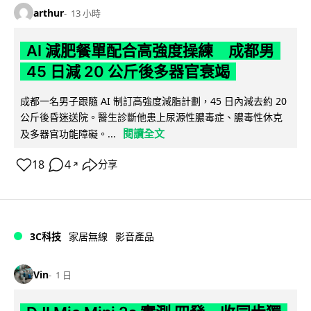
arthur
13 小時
AI 減肥餐單配合高強度操練 成都男
45 日減 20 公斤後多器官衰竭
成都一名男子跟隨 AI 制訂高強度減脂計劃，45 日內減去約 20
公斤後昏迷送院。醫生診斷他患上尿源性膿毒症、膿毒性休克
閱讀全文
及多器官功能障礙。...
18
4
分享
↗
3C科技
家居無線
影音產品
Vin
1 日