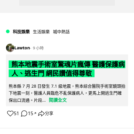
科技娛樂
生活娛樂
城中熱話
Lawton
9 小時
熊本地震手術室驚魂片瘋傳 醫護保護病
人、逃生門 網民讚值得尊敬
熊本縣 7 月 28 日發生 7.1 級地震，熊本綜合醫院手術室鏡頭拍
下地震一刻，醫護人員臨危不亂保護病人，更馬上開逃生門確
閱讀全文
保出口流通。片段...
51
15
分享
↗