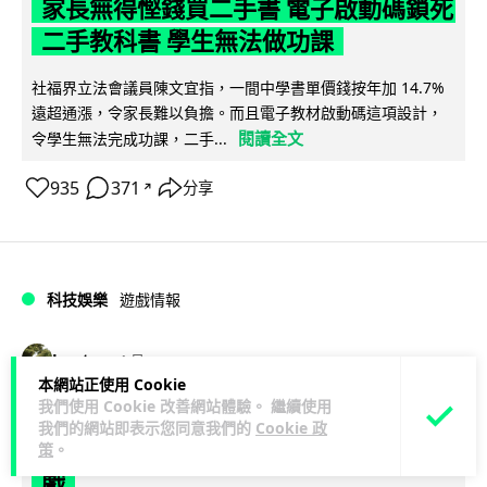
家長無得慳錢買二手書 電子啟動碼鎖死
二手教科書 學生無法做功課
社福界立法會議員陳文宜指，一間中學書單價錢按年加 14.7%
遠超通漲，令家長難以負擔。而且電子教材啟動碼這項設計，
閱讀全文
令學生無法完成功課，二手...
935
371
分享
↗
科技娛樂
遊戲情報
Lawton
1 日
本網站正使用 Cookie
我們使用 Cookie 改善網站體驗。 繼續使用
PlayStation 確認停產實體光碟 包裝印
我們的網站即表示您同意我們的
Cookie 政
出重要通告 2028 年 1 月後不出光碟遊
策
。
戲