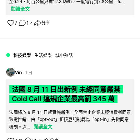
至0.24，每百公里只需12.8 kWh，一度電行到7.8公里。6...
閱讀全文
7
1
分享
↗
科技娛樂
生活娛樂
城中熱話
Vin
1 日
法國 8 月 11 日出新例 未經同意嚴禁
Cold Call 違規企業最高罰 345 萬
法國將於 8 月 11 日起實施新例，全面禁止企業未經消費者同意
致電推銷，由「opt-out」拒接登記制轉為「opt-in」先徵同意
閱讀全文
機制。違...