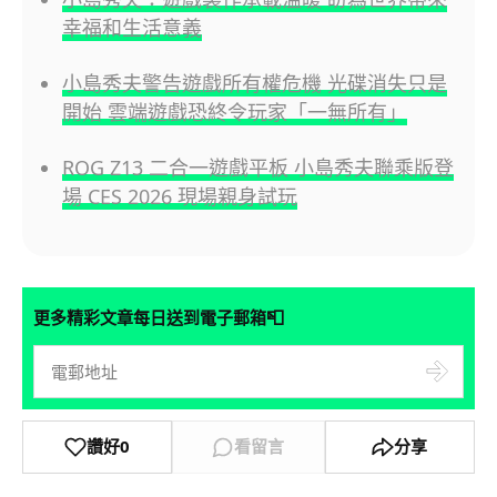
幸福和生活意義
小島秀夫警告遊戲所有權危機 光碟消失只是
開始 雲端遊戲恐終令玩家「一無所有」
ROG Z13 二合一遊戲平板 小島秀夫聯乘版登
場 CES 2026 現場親身試玩
📮
更多精彩文章每日送到電子郵箱
讚好
0
看留言
分享