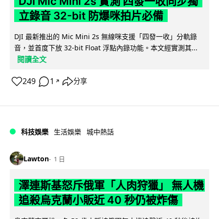
DJI Mic Mini 2s 實測 四發一收同步獨
立錄音 32-bit 防爆咪拍片必備
DJI 最新推出的 Mic Mini 2s 無線咪支援「四發一收」分軌錄
音，並首度下放 32-bit Float 浮點內錄功能。本文經實測其...
閱讀全文
249
1
分享
↗
科技娛樂
生活娛樂
城中熱話
Lawton
1 日
澤連斯基怒斥俄軍「人肉狩獵」 無人機
追殺烏克蘭小販近 40 秒仍被炸傷