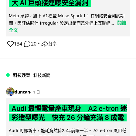
大 AI 巨頭接連曝安全漏洞
Meta 承認，旗下 AI 模型 Muse Spark 1.1 在網絡安全測試期
閱讀
間，因評估夥伴 Irregular 設定出錯而意外連上互聯網...
全文
134
20
分享
↗
科技娛樂
科技新聞
duncan
1 日
Audi 最慳電量產車現身 A2 e-tron 迷
彩造型曝光 快充 26 分鐘充滿 8 成電
Audi 呢部新車，能耗竟然係25年前嘅一半。 A2 e-tron 風阻低