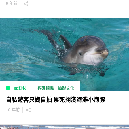
9 年前
數碼相機
攝影文化
3C科技
自私遊客只識自拍 累死擱淺海灘小海豚
10 年前