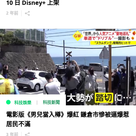
10 日 Disney+ 上架
2 年前
科技新聞
科技娛樂
電影版《男兒當入樽》爆紅 鎌倉市慘被逼爆惹
居民不滿
3 年前