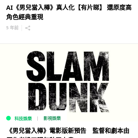
AI《男兒當入樽》真人化【有片睇】 還原度高
角色經典重現
5 年前
影視娛樂
科技娛樂
《男兒當入樽》電影版新預告 監督和劇本由