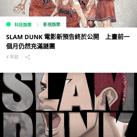
影視娛樂
科技娛樂
SLAM DUNK 電影新預告終於公開 上畫前一
個月仍然充滿謎團
4 年前