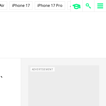
Air
iPhone 17
iPhone 17 Pro
AirPods Pro 3
Ap
ADVERTISEMENT
肉、