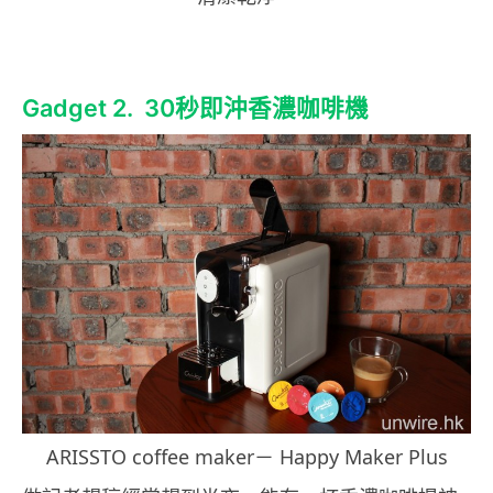
Gadget 2. 30秒即沖
香濃咖啡機
ARISSTO coffee maker－ Happy Maker Plus