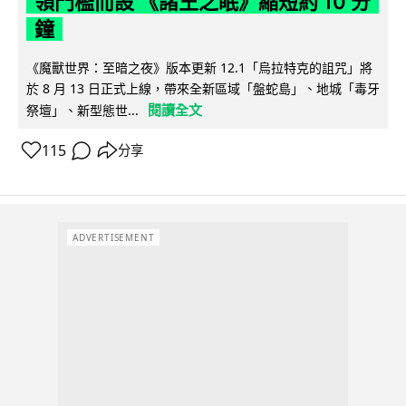
領門檻而設 《諸王之眠》縮短約 10 分
鐘
《魔獸世界：至暗之夜》版本更新 12.1「烏拉特克的詛咒」將
於 8 月 13 日正式上線，帶來全新區域「盤蛇島」、地城「毒牙
閱讀全文
祭壇」、新型態世...
115
分享
ADVERTISEMENT