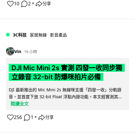
10
2
分享
↗
3C科技
家居無線
影音產品
Vin
16 小時
DJI Mic Mini 2s 實測 四發一收同步獨
立錄音 32-bit 防爆咪拍片必備
DJI 最新推出的 Mic Mini 2s 無線咪支援「四發一收」分軌錄
音，並首度下放 32-bit Float 浮點內錄功能。本文經實測其...
閱讀全文
256
1
分享
↗