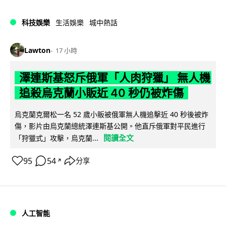
科技娛樂
生活娛樂
城中熱話
Lawton
17 小時
澤連斯基怒斥俄軍「人肉狩獵」 無人機
追殺烏克蘭小販近 40 秒仍被炸傷
烏克蘭克爾松一名 52 歲小販被俄軍無人機追擊近 40 秒後被炸
傷，影片由烏克蘭總統澤連斯基公開。他直斥俄軍對平民進行
閱讀全文
「狩獵式」攻擊，烏克蘭...
95
54
分享
↗
人工智能