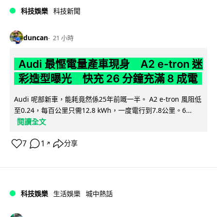
科技娛樂
科技新聞
duncan
21 小時
Audi 最慳電量產車現身 A2 e-tron 迷
彩造型曝光 快充 26 分鐘充滿 8 成電
Audi 呢部新車，能耗竟然係25年前嘅一半。 A2 e-tron 風阻低
至0.24，每百公里只需12.8 kWh，一度電行到7.8公里。6...
閱讀全文
7
1
分享
↗
科技娛樂
生活娛樂
城中熱話