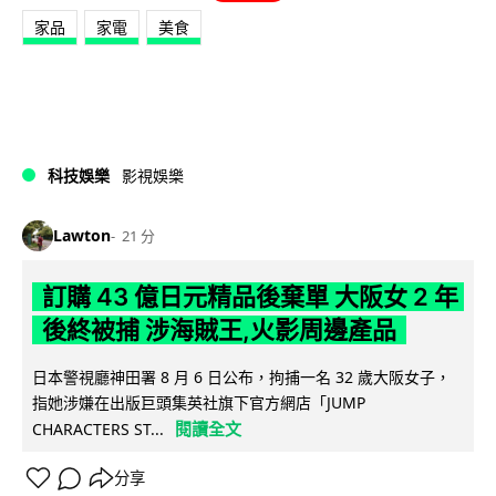
家品
家電
美食
科技娛樂
影視娛樂
Lawton
21 分
訂購 43 億日元精品後棄單 大阪女 2 年
後終被捕 涉海賊王,火影周邊產品
日本警視廳神田署 8 月 6 日公布，拘捕一名 32 歲大阪女子，
指她涉嫌在出版巨頭集英社旗下官方網店「JUMP
閱讀全文
CHARACTERS ST...
分享