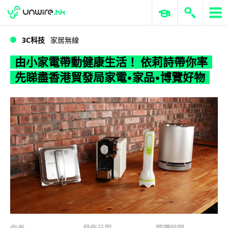
WWDC 2026
GenAI 與雲端科技專區
ERP 與商業 AI
由小家電帶動健康生活！ 依莉詩帶你率先睇盡香港貿發局家電•家品•博覽好物
3C科技
家居無線
由小家電帶動健康生活！ 依莉詩帶你率
先睇盡香港貿發局家電•家品•博覽好物
作者
發佈日期
閱讀時間