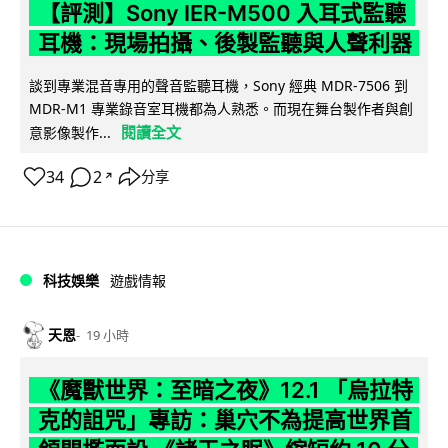
【評測】Sony IER-M500 入耳式監聽
耳機：現場拍攝、後製監聽與人聲利器
談到專業混音專用的聲音監聽耳機，Sony 經典 MDR-7506 到
MDR-M1 專業錄音室耳機都為人熟悉。而現在舞台製作者與創
閱讀全文
意影像製作...
34
2
分享
↗
科技娛樂
遊戲情報
天恩
19 小時
《魔獸世界：至暗之夜》12.1 「烏拉特
克的詛咒」專訪：巢穴不為提高世界首