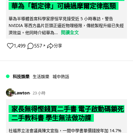
華為「韜定律」可繞過摩爾定律瓶頸
華為半導體首席科學家廖恒罕見接受近 5 小時專訪，警告
NVIDIA 等西方晶片巨頭正逼近物理極限，傳統製程升級已失經
閱讀全文
濟效益。他同時介紹華為...
1,499
557
分享
↗
科技娛樂
生活娛樂
城中熱話
Lawton
23 小時
家長無得慳錢買二手書 電子啟動碼鎖死
二手教科書 學生無法做功課
社福界立法會議員陳文宜指，一間中學書單價錢按年加 14.7%