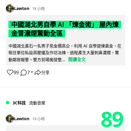
Lawton
18 小時
中國湖北男自學 AI 「煉金術」 屋內煉
金冒濃煙驚動全區
中國湖北黃石一名男子見金價高企，利用 AI 自學提煉黃金，在
租住單位私設高壓爐及作坊冶煉，過程產生大量刺鼻濃煙，驚
閱讀全文
動鄰居報警。警方到場揭發整...
99
7
分享
↗
3C科技
流動音樂
89
Lawton
19 小時