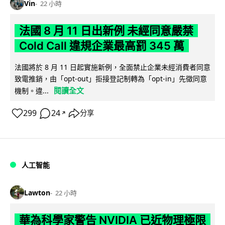
Vin
22 小時
法國 8 月 11 日出新例 未經同意嚴禁
Cold Call 違規企業最高罰 345 萬
法國將於 8 月 11 日起實施新例，全面禁止企業未經消費者同意
致電推銷，由「opt-out」拒接登記制轉為「opt-in」先徵同意
閱讀全文
機制。違...
299
24
分享
↗
人工智能
Lawton
22 小時
華為科學家警告 NVIDIA 已近物理極限