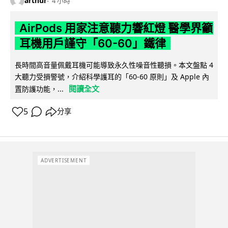
arthur
4 小時
AirPods 用家注意聽力響紅燈 醫學界籲
耳機用戶謹守「60-60」鐵律
長時間高音量佩戴耳機可能導致永久性噪音性聽損。本文盤點 4
大聽力受損警號，介紹科學護耳的「60-60 原則」及 Apple 內
閱讀全文
置防護功能，...
5
分享
ADVERTISEMENT