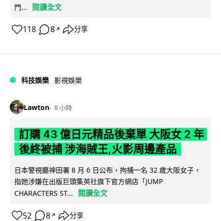
閱讀全文
門...
118
8
分享
↗
科技娛樂
影視娛樂
Lawton
8 小時
訂購 43 億日元精品後棄單 大阪女 2 年
後終被捕 涉海賊王,火影周邊產品
日本警視廳神田署 8 月 6 日公布，拘捕一名 32 歲大阪女子，
指她涉嫌在出版巨頭集英社旗下官方網店「JUMP
閱讀全文
CHARACTERS ST...
52
8
分享
↗