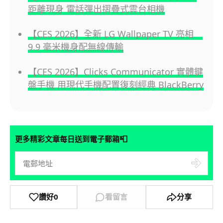
距離現身 電話彈出摺疊式雲台相機
【CES 2026】全新 LG Wallpaper TV 亮相
9.9 毫米機身配無線傳輸
【CES 2026】Clicks Communicator 實體鍵
盤手機 用現代手機配置復刻經典 BlackBerry
📮
更多精彩文章每日送到電子郵箱
讚好
0
看留言
分享