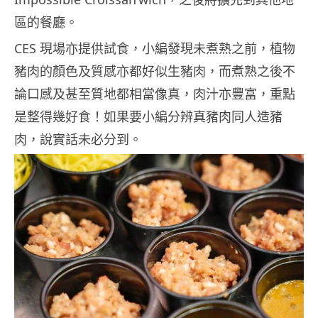
區的餐廳。
CES 現場亦提供試食，小編發現未煮熟之前，植物
豬肉的顏色及質感亦都好似生豬肉，而煮熟之後不
論口感及甚至質地都相當像真，肉汁亦豐富，重點
是整得幾好食！如果要小編分辨真豬肉同人造豬
肉，說實話未必分到。