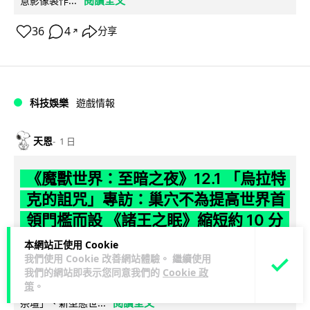
閱讀全文
意影像製作...
36
4
分享
↗
科技娛樂
遊戲情報
天恩
1 日
《魔獸世界：至暗之夜》12.1 「烏拉特
克的詛咒」專訪：巢穴不為提高世界首
領門檻而設 《諸王之眠》縮短約 10 分
鐘
本網站正使用 Cookie
我們使用 Cookie 改善網站體驗。 繼續使用
《魔獸世界：至暗之夜》版本更新 12.1「烏拉特克的詛咒」將
我們的網站即表示您同意我們的
Cookie 政
策
。
於 8 月 13 日正式上線，帶來全新區域「盤蛇島」、地城「毒牙
閱讀全文
祭壇」、新型態世...