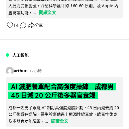
大聽力受損警號，介紹科學護耳的「60-60 原則」及 Apple 內
閱讀全文
置防護功能，...
14
分享
人工智能
arthur
12 小時
AI 減肥餐單配合高強度操練 成都男
45 日減 20 公斤後多器官衰竭
成都一名男子跟隨 AI 制訂高強度減脂計劃，45 日內減去約 20
公斤後昏迷送院。醫生診斷他患上尿源性膿毒症、膿毒性休克
閱讀全文
及多器官功能障礙。...