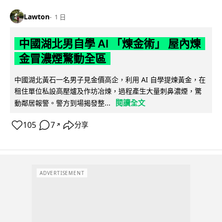
Lawton
1 日
中國湖北男自學 AI 「煉金術」 屋內煉
金冒濃煙驚動全區
中國湖北黃石一名男子見金價高企，利用 AI 自學提煉黃金，在
租住單位私設高壓爐及作坊冶煉，過程產生大量刺鼻濃煙，驚
閱讀全文
動鄰居報警。警方到場揭發整...
105
7
分享
↗
ADVERTISEMENT