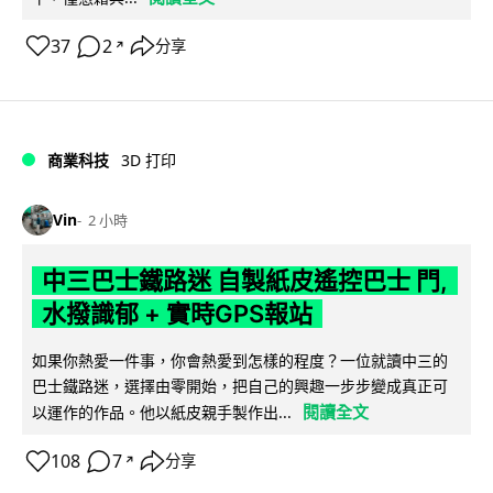
37
2
分享
↗
商業科技
3D 打印
Vin
2 小時
中三巴士鐵路迷 自製紙皮遙控巴士 門,
水撥識郁 + 實時GPS報站
如果你熱愛一件事，你會熱愛到怎樣的程度？一位就讀中三的
巴士鐵路迷，選擇由零開始，把自己的興趣一步步變成真正可
閱讀全文
以運作的作品。他以紙皮親手製作出...
108
7
分享
↗