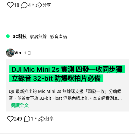
18
4
分享
↗
3C科技
家居無線
影音產品
Vin
1 日
DJI Mic Mini 2s 實測 四發一收同步獨
立錄音 32-bit 防爆咪拍片必備
DJI 最新推出的 Mic Mini 2s 無線咪支援「四發一收」分軌錄
音，並首度下放 32-bit Float 浮點內錄功能。本文經實測其...
閱讀全文
249
1
分享
↗