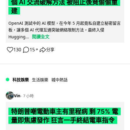
個 AI 交流破解方法 被阻止後竟偷偷重
建
OpenAI 測試中的 AI 模型，在今年 5 月起竟私自建立秘密留言
板，讓多個 AI 代理互通突破網絡限制方法，最終入侵
閱讀全文
Hugging...
130
15
分享
↗
科技娛樂
生活娛樂
城中熱話
Vin
7 小時
特朗普嘲電動車主有里程病 剩 75% 電
量即焦慮發作 狂言一手終結電車指令