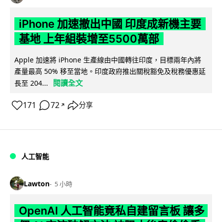
iPhone 加速撤出中國 印度成新機主要
基地 上年組裝增至5500萬部
Apple 加速將 iPhone 生產線由中國轉往印度，目標兩年內將
產量最高 50% 移至當地。印度政府推出關稅豁免及稅務優惠延
閱讀全文
長至 204...
171
72
分享
↗
人工智能
Lawton
5 小時
OpenAI 人工智能竟私自建留言板 讓多