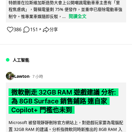
特朗普在拉斯維加斯造勢大會上公開嘲諷電動車車主患有「里
程焦慮病」，聲稱電量剩 75% 便發作，並重申已廢除電動車強
閱讀全文
制令。惟專業車媒隨即反駁，...
386
151
分享
↗
人工智能
Lawton
7 小時
微軟刪走 32GB RAM 遊戲建議 分析:
為 8GB Surface 銷售鋪路 連自家
Copilot+ 門檻也未到
Microsoft 被發現靜靜刪除官方網站上，對遊戲玩家要為電腦配
置 32GB RAM 的建議。分析指微軟同時新推出的 8GB RAM 入