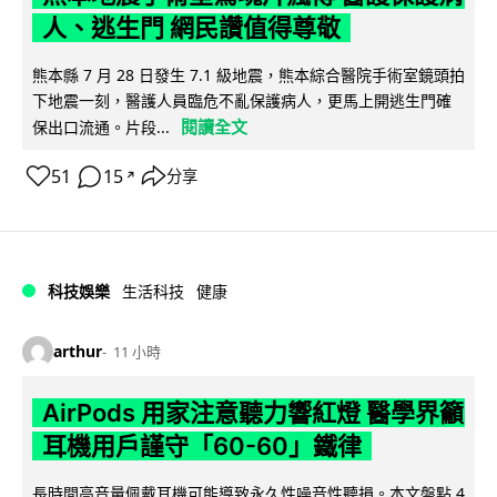
人、逃生門 網民讚值得尊敬
熊本縣 7 月 28 日發生 7.1 級地震，熊本綜合醫院手術室鏡頭拍
下地震一刻，醫護人員臨危不亂保護病人，更馬上開逃生門確
閱讀全文
保出口流通。片段...
51
15
分享
↗
科技娛樂
生活科技
健康
arthur
11 小時
AirPods 用家注意聽力響紅燈 醫學界籲
耳機用戶謹守「60-60」鐵律
長時間高音量佩戴耳機可能導致永久性噪音性聽損。本文盤點 4