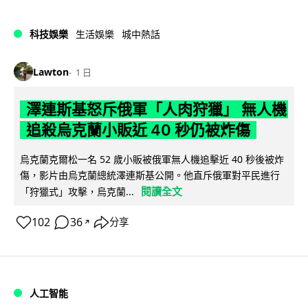
科技娛樂
生活娛樂
城中熱話
Lawton
1 日
澤連斯基怒斥俄軍「人肉狩獵」 無人機
追殺烏克蘭小販近 40 秒仍被炸傷
烏克蘭克爾松一名 52 歲小販被俄軍無人機追擊近 40 秒後被炸
傷，影片由烏克蘭總統澤連斯基公開。他直斥俄軍對平民進行
閱讀全文
「狩獵式」攻擊，烏克蘭...
102
36
分享
↗
人工智能