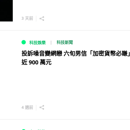
3 天前
科技新聞
科技娛樂
投訴噪音變網戀 六旬男信「加密貨幣必賺
近 900 萬元
4 週前