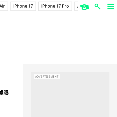
Air
iPhone 17
iPhone 17 Pro
AirPods Pro 3
Ap
ADVERTISEMENT
數據曝