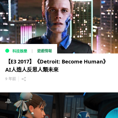
遊戲情報
科技娛樂
【E3 2017】《Detroit: Become Human》
AI人造人反思人類未來
9 年前