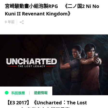
宮崎駿動畫小組泡製RPG 《二ノ国2 Ni No
Kuni II Revenant Kingdom》
9 年前
遊戲情報
科技娛樂
【E3 2017】《Uncharted：The Lost