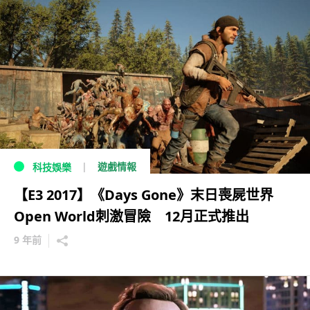
遊戲情報
科技娛樂
【E3 2017】《Days Gone》末日喪屍世界
Open World刺激冒險 12月正式推出
9 年前