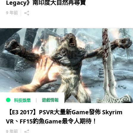
Legacy》南印度大自然再尋寶
9 年前
遊戲情報
科技娛樂
【E3 2017】PSVR大量新Game發佈 Skyrim
VR、FF15釣魚Game最令人期待！
9 年前