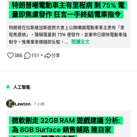
特朗普嘲電動車主有里程病 剩 75% 電
量即焦慮發作 狂言一手終結電車指令
特朗普在拉斯維加斯造勢大會上公開嘲諷電動車車主患有「里
程焦慮病」，聲稱電量剩 75% 便發作，並重申已廢除電動車強
閱讀全文
制令。惟專業車媒隨即反駁，...
386
151
分享
↗
人工智能
Lawton
7 小時
微軟刪走 32GB RAM 遊戲建議 分析:
為 8GB Surface 銷售鋪路 連自家