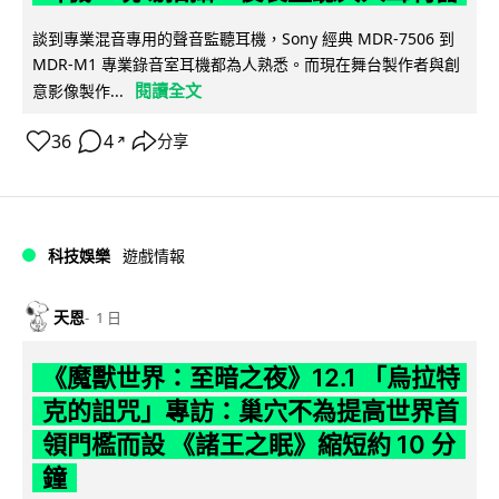
談到專業混音專用的聲音監聽耳機，Sony 經典 MDR-7506 到
MDR-M1 專業錄音室耳機都為人熟悉。而現在舞台製作者與創
閱讀全文
意影像製作...
36
4
分享
↗
科技娛樂
遊戲情報
天恩
1 日
《魔獸世界：至暗之夜》12.1 「烏拉特
克的詛咒」專訪：巢穴不為提高世界首
領門檻而設 《諸王之眠》縮短約 10 分
鐘