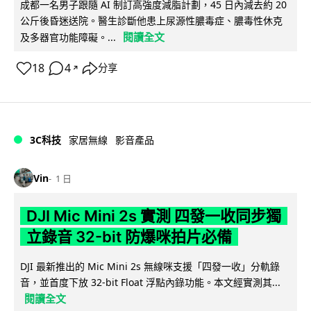
成都一名男子跟隨 AI 制訂高強度減脂計劃，45 日內減去約 20
公斤後昏迷送院。醫生診斷他患上尿源性膿毒症、膿毒性休克
閱讀全文
及多器官功能障礙。...
18
4
分享
↗
3C科技
家居無線
影音產品
Vin
1 日
DJI Mic Mini 2s 實測 四發一收同步獨
立錄音 32-bit 防爆咪拍片必備
DJI 最新推出的 Mic Mini 2s 無線咪支援「四發一收」分軌錄
音，並首度下放 32-bit Float 浮點內錄功能。本文經實測其...
閱讀全文