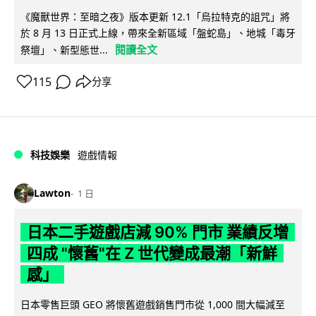
《魔獸世界：至暗之夜》版本更新 12.1「烏拉特克的詛咒」將
於 8 月 13 日正式上線，帶來全新區域「盤蛇島」、地城「毒牙
閱讀全文
祭壇」、新型態世...
115
分享
科技娛樂
遊戲情報
Lawton
1 日
日本二手遊戲店減 90% 門市 業績反增
四成 "懷舊"在 Z 世代變成最潮「新鮮
感」
日本零售巨頭 GEO 將懷舊遊戲銷售門市從 1,000 間大幅減至