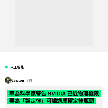
人工智能
Lawton
1 日
華為科學家警告 NVIDIA 已近物理極限
華為「韜定律」可繞過摩爾定律瓶頸