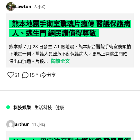
Lawton
8 小時
熊本地震手術室驚魂片瘋傳 醫護保護病
人、逃生門 網民讚值得尊敬
熊本縣 7 月 28 日發生 7.1 級地震，熊本綜合醫院手術室鏡頭拍
下地震一刻，醫護人員臨危不亂保護病人，更馬上開逃生門確
閱讀全文
保出口流通。片段...
51
15
分享
↗
科技娛樂
生活科技
健康
arthur
11 小時