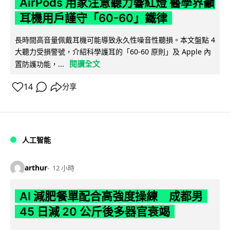
AirPods 用家注意聽力響紅燈 醫學界籲
耳機用戶謹守「60-60」鐵律
長時間高音量佩戴耳機可能導致永久性噪音性聽損。本文盤點 4
大聽力受損警號，介紹科學護耳的「60-60 原則」及 Apple 內
閱讀全文
置防護功能，...
14
分享
人工智能
arthur
12 小時
AI 減肥餐單配合高強度操練 成都男
45 日減 20 公斤後多器官衰竭