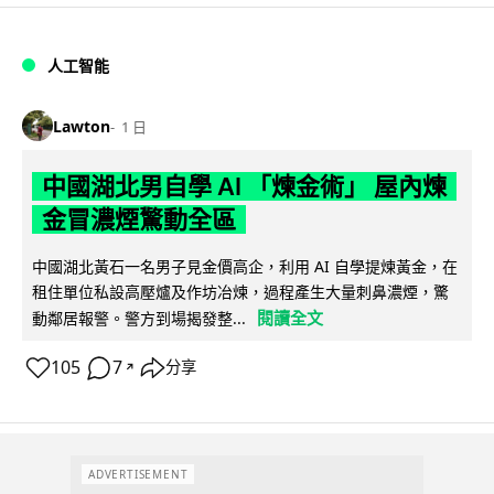
人工智能
Lawton
1 日
中國湖北男自學 AI 「煉金術」 屋內煉
金冒濃煙驚動全區
中國湖北黃石一名男子見金價高企，利用 AI 自學提煉黃金，在
租住單位私設高壓爐及作坊冶煉，過程產生大量刺鼻濃煙，驚
閱讀全文
動鄰居報警。警方到場揭發整...
105
7
分享
↗
ADVERTISEMENT