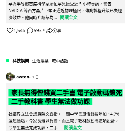
華為半導體首席科學家廖恒罕見接受近 5 小時專訪，警告
NVIDIA 等西方晶片巨頭正逼近物理極限，傳統製程升級已失經
閱讀全文
濟效益。他同時介紹華為...
1,546
593
分享
↗
科技娛樂
生活娛樂
城中熱話
Lawton
1 日
家長無得慳錢買二手書 電子啟動碼鎖死
二手教科書 學生無法做功課
社福界立法會議員陳文宜指，一間中學書單價錢按年加 14.7%
遠超通漲，令家長難以負擔。而且電子教材啟動碼這項設計，
閱讀全文
令學生無法完成功課，二手...