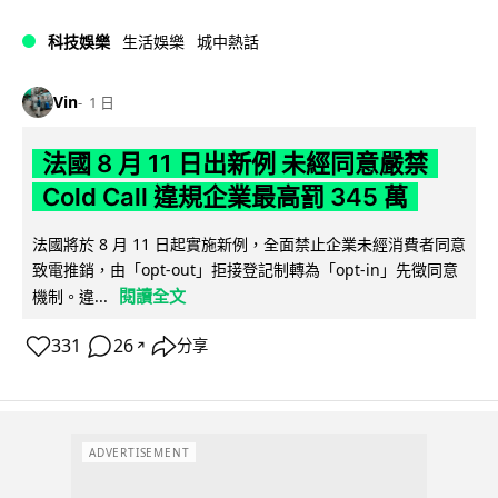
科技娛樂
生活娛樂
城中熱話
Vin
1 日
法國 8 月 11 日出新例 未經同意嚴禁
Cold Call 違規企業最高罰 345 萬
法國將於 8 月 11 日起實施新例，全面禁止企業未經消費者同意
致電推銷，由「opt-out」拒接登記制轉為「opt-in」先徵同意
閱讀全文
機制。違...
331
26
分享
↗
ADVERTISEMENT