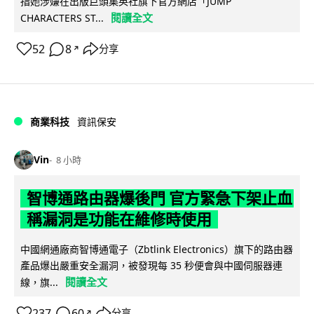
指她涉嫌在出版巨頭集英社旗下官方網店「JUMP
閱讀全文
CHARACTERS ST...
52
8
分享
↗
商業科技
資訊保安
Vin
8 小時
智博通路由器爆後門 官方緊急下架止血
稱漏洞是功能在維修時使用
中國網通廠商智博通電子（Zbtlink Electronics）旗下的路由器
產品爆出嚴重安全漏洞，被發現每 35 秒便會與中國伺服器連
閱讀全文
線，旗...
237
60
分享
↗