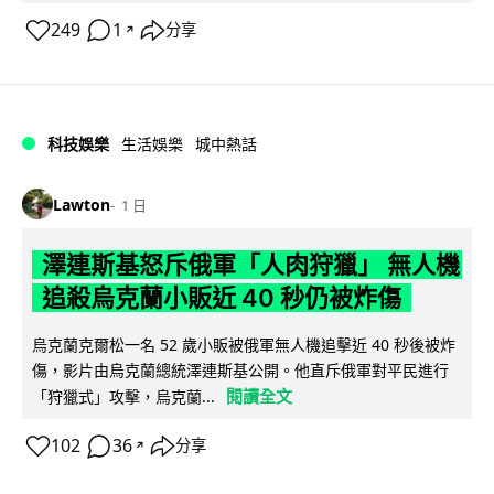
249
1
分享
↗
科技娛樂
生活娛樂
城中熱話
Lawton
1 日
澤連斯基怒斥俄軍「人肉狩獵」 無人機
追殺烏克蘭小販近 40 秒仍被炸傷
烏克蘭克爾松一名 52 歲小販被俄軍無人機追擊近 40 秒後被炸
傷，影片由烏克蘭總統澤連斯基公開。他直斥俄軍對平民進行
閱讀全文
「狩獵式」攻擊，烏克蘭...
102
36
分享
↗