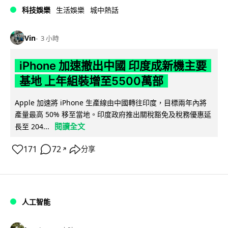
科技娛樂
生活娛樂
城中熱話
Vin
3 小時
iPhone 加速撤出中國 印度成新機主要
基地 上年組裝增至5500萬部
Apple 加速將 iPhone 生產線由中國轉往印度，目標兩年內將
產量最高 50% 移至當地。印度政府推出關稅豁免及稅務優惠延
閱讀全文
長至 204...
171
72
分享
↗
人工智能