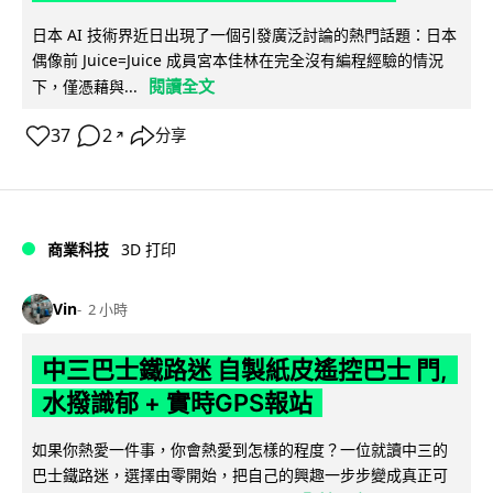
日本 AI 技術界近日出現了一個引發廣泛討論的熱門話題：日本
偶像前 Juice=Juice 成員宮本佳林在完全沒有編程經驗的情況
閱讀全文
下，僅憑藉與...
37
2
分享
↗
商業科技
3D 打印
Vin
2 小時
中三巴士鐵路迷 自製紙皮遙控巴士 門,
水撥識郁 + 實時GPS報站
如果你熱愛一件事，你會熱愛到怎樣的程度？一位就讀中三的
巴士鐵路迷，選擇由零開始，把自己的興趣一步步變成真正可