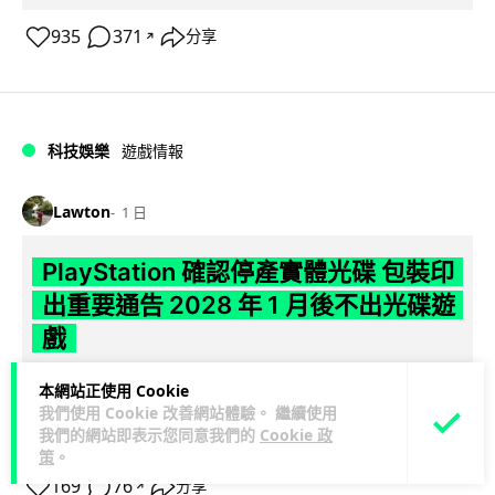
935
371
分享
↗
科技娛樂
遊戲情報
Lawton
1 日
PlayStation 確認停產實體光碟 包裝印
出重要通告 2028 年 1 月後不出光碟遊
戲
Sony 已在 PS5 主機包裝加貼提示貼紙，重申官方 7 月已公布
本網站正使用 Cookie
計劃：2028 年 1 月起停產新遊戲實體光碟。分析師預期 PS6
我們使用 Cookie 改善網站體驗。 繼續使用
我們的網站即表示您同意我們的
Cookie 政
閱讀全文
因此...
策
。
169
76
分享
↗