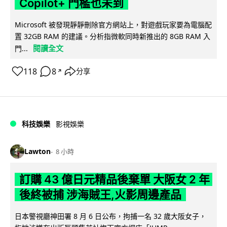
Copilot+ 門檻也未到
Microsoft 被發現靜靜刪除官方網站上，對遊戲玩家要為電腦配
置 32GB RAM 的建議。分析指微軟同時新推出的 8GB RAM 入
閱讀全文
門...
118
8
分享
↗
科技娛樂
影視娛樂
Lawton
8 小時
訂購 43 億日元精品後棄單 大阪女 2 年
後終被捕 涉海賊王,火影周邊產品
日本警視廳神田署 8 月 6 日公布，拘捕一名 32 歲大阪女子，