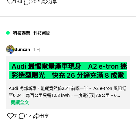
134
20
分享
↗
科技娛樂
科技新聞
duncan
1 日
Audi 最慳電量產車現身 A2 e-tron 迷
彩造型曝光 快充 26 分鐘充滿 8 成電
Audi 呢部新車，能耗竟然係25年前嘅一半。 A2 e-tron 風阻低
至0.24，每百公里只需12.8 kWh，一度電行到7.8公里。6...
閱讀全文
7
1
分享
↗