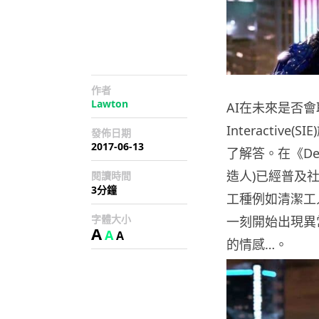
作者
Lawton
AI在未來是否
Interactiv
發佈日期
2017-06-13
了解答。在《Det
造人)已經普及
閱讀時間
3分鐘
工種例如清潔工
字體大小
一刻開始出現異
A
A
A
的情感…。