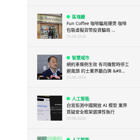
區塊鏈
Fun Coffee 咖啡騙局爆煲 咖啡
包裝虛擬貨幣投資騙局 ...
05.08.2026
智慧城市
網約車條例生效 有司機暫時停工
避風頭 的士業界籲白牌 &#8...
05.08.2026
人工智能
白宮拒測中國開放 AI 模型 業界
質疑安全框架選擇性執行
05.08.2026
人工智能