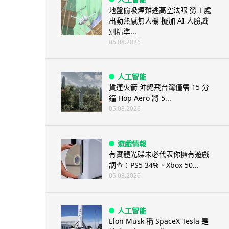
地盤偷吸煙難逃高空法眼 勞工處
出動熱感無人機 擬加 AI 人臉識
別精準...
05.08.2026
人工智能
貨運火箭 沖繩飛台灣僅需 15 分
鐘 Hop Aero 將 5...
05.08.2026
遊戲情報
有實體光碟未必代表你擁有遊戲
調查：PS5 34%、Xbox 50...
05.08.2026
人工智能
Elon Musk 稱 SpaceX Tesla 是