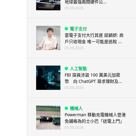
地球最強兩間硬件公...
05.08.2026
電子支付
當電子支付大行其道 屈穎妍: 商
戶只收現金 唯一可能是逃稅 ...
05.08.2026
人工智能
FBI 探員涉盜 100 萬美元加密
幣 向 ChatGPT 尋求理財及...
05.08.2026
機械人
Powerman 移動充電機械人登港
免鋪樁為的士小巴「送電上門」
05.08.2026