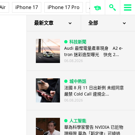
Air
iPhone 17
iPhone 17 Pro
AirPods Pro 3
Ap
最新文章
全部
科技新聞
Audi 最慳電量產車現身 A2 e-
tron 迷彩造型曝光 快充 2...
06.08.2026
城中熱話
法國 8 月 11 日出新例 未經同意
嚴禁 Cold Call 違規企...
06.08.2026
人工智能
華為科學家警告 NVIDIA 已近物
理極限 華為「韜定律」可繞過