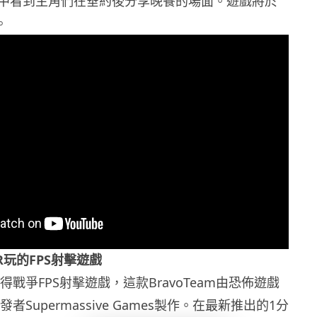
中看到主角們在垂約後分享晚餐的場面。遊戲將於
。
 VR玩的FPS射擊遊戲
得戰爭FPS射擊遊戲，這款BravoTeam由恐佈遊戲
的開發者Supermassive Games製作。在最新推出的1分