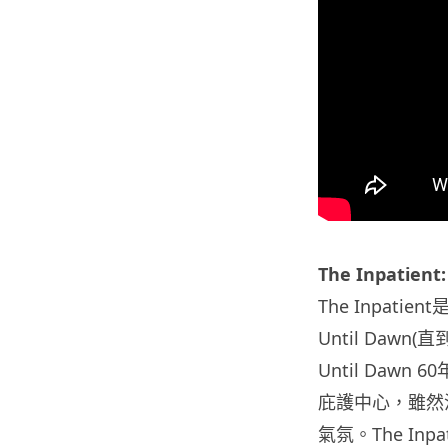
The Inpatie
The Inpat
Until Dawn
Until Da
庇護中心，雖然
氣氛。The In