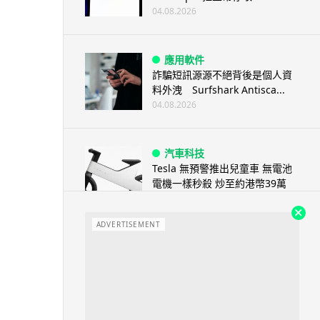
04.08.2026
應用軟件
詐騙短訊源源不絕背後是個人資
料外洩 Surfshark Antisca...
04.08.2026
汽車科技
Tesla 無預警推出兒童車 無電池
電機一樣秒殺 炒至約港幣39萬
04.08.2026
ADVERTISEMENT
iPhone app
歐盟再發功 Apple 終答應
iPhone 跨機剪貼簿將可貼 ...
04.08.2026