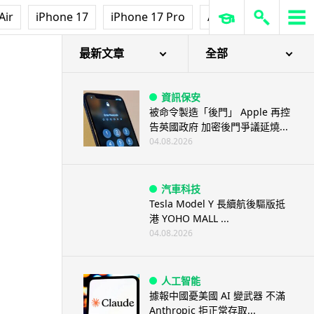
Air
iPhone 17
iPhone 17 Pro
AirPods Pro 3
Ap
最新文章
全部
資訊保安
被命令製造「後門」 Apple 再控
告英國政府 加密後門爭議延燒...
04.08.2026
汽車科技
Tesla Model Y 長續航後驅版抵
港 YOHO MALL ...
04.08.2026
人工智能
據報中國憂美國 AI 變武器 不滿
Anthropic 拒正常存取...