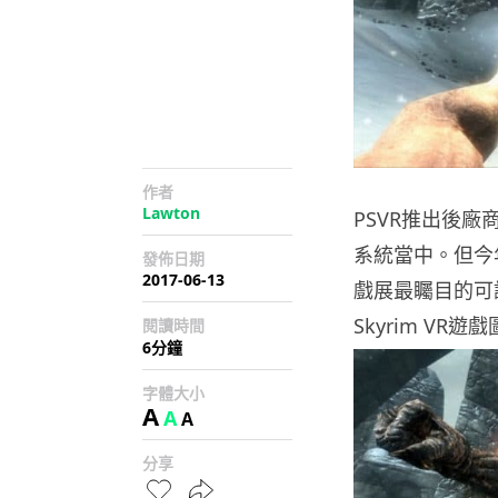
作者
Lawton
PSVR推出後廠
系統當中。但今
發佈日期
2017-06-13
戲展最矚目的可說是
Skyrim VR遊戲
閱讀時間
6分鐘
字體大小
A
A
A
分享