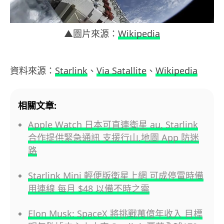
▲圖片來源：
Wikipedia
資料來源：
Starlink
、
Via Satallite
、
Wikipedia
相關文章:
Apple Watch 日本可直連衛星 au, Starlink
合作提供緊急通訊 支援行山,地圖 App 防迷
路
Starlink Mini 輕便版衛星上網 可成停電時備
用連線 每月 $48 以備不時之需
Elon Musk: SpaceX 將挑戰萬億年收入 目標