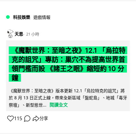
科技娛樂
遊戲情報
天恩
21 小時
《魔獸世界：至暗之夜》12.1 「烏拉特
克的詛咒」專訪：巢穴不為提高世界首
領門檻而設 《諸王之眠》縮短約 10 分
鐘
《魔獸世界：至暗之夜》版本更新 12.1「烏拉特克的詛咒」將
於 8 月 13 日正式上線，帶來全新區域「盤蛇島」、地城「毒牙
閱讀全文
祭壇」、新型態世...
115
分享