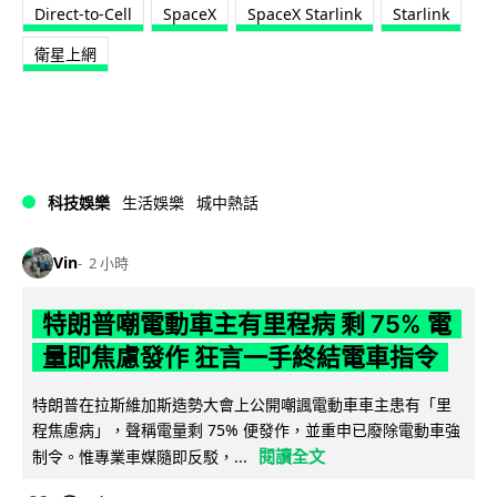
Direct-to-Cell
SpaceX
SpaceX Starlink
Starlink
衛星上網
科技娛樂
生活娛樂
城中熱話
Vin
2 小時
特朗普嘲電動車主有里程病 剩 75% 電
量即焦慮發作 狂言一手終結電車指令
特朗普在拉斯維加斯造勢大會上公開嘲諷電動車車主患有「里
程焦慮病」，聲稱電量剩 75% 便發作，並重申已廢除電動車強
閱讀全文
制令。惟專業車媒隨即反駁，...