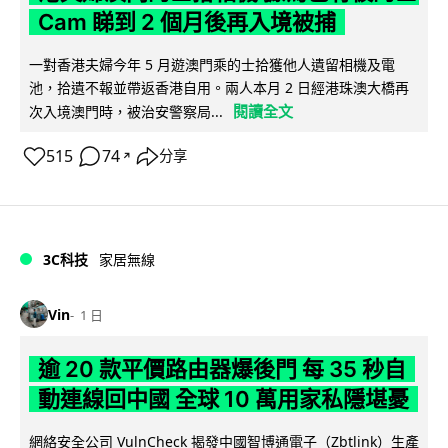
Cam 睇到 2 個月後再入境被捕
一對香港夫婦今年 5 月遊澳門乘的士拾獲他人遺留相機及電
池，拾遺不報並帶返香港自用。兩人本月 2 日經港珠澳大橋再
閱讀全文
次入境澳門時，被治安警察局...
515
74
分享
↗
3C科技
家居無線
Vin
1 日
逾 20 款平價路由器爆後門 每 35 秒自
動連線回中國 全球 10 萬用家私隱堪憂
網絡安全公司 VulnCheck 揭發中國智博通電子（Zbtlink）生產