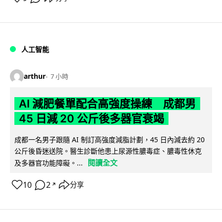
人工智能
arthur
7 小時
AI 減肥餐單配合高強度操練 成都男
45 日減 20 公斤後多器官衰竭
成都一名男子跟隨 AI 制訂高強度減脂計劃，45 日內減去約 20
公斤後昏迷送院。醫生診斷他患上尿源性膿毒症、膿毒性休克
閱讀全文
及多器官功能障礙。...
10
2
分享
↗