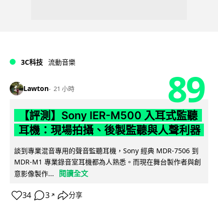
3C科技
流動音樂
89
Lawton
21 小時
【評測】Sony IER-M500 入耳式監聽
耳機：現場拍攝、後製監聽與人聲利器
談到專業混音專用的聲音監聽耳機，Sony 經典 MDR-7506 到
MDR-M1 專業錄音室耳機都為人熟悉。而現在舞台製作者與創
閱讀全文
意影像製作...
34
3
分享
↗