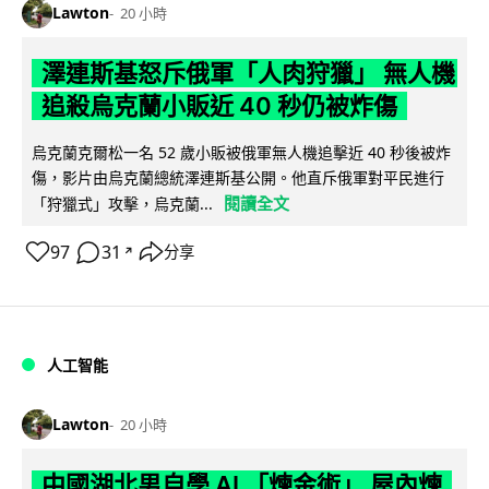
Lawton
20 小時
澤連斯基怒斥俄軍「人肉狩獵」 無人機
追殺烏克蘭小販近 40 秒仍被炸傷
烏克蘭克爾松一名 52 歲小販被俄軍無人機追擊近 40 秒後被炸
傷，影片由烏克蘭總統澤連斯基公開。他直斥俄軍對平民進行
閱讀全文
「狩獵式」攻擊，烏克蘭...
97
31
分享
↗
人工智能
Lawton
20 小時
中國湖北男自學 AI 「煉金術」 屋內煉