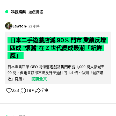
科技娛樂
遊戲情報
Lawton
22 小時
日本二手遊戲店減 90% 門市 業績反增
四成 "懷舊"在 Z 世代變成最潮「新鮮
感」
日本零售巨頭 GEO 將懷舊遊戲銷售門市從 1,000 間大幅減至
99 間，但銷售額卻不降反升至過往的 1.4 倍。做到「減店增
閱讀全文
收」奇蹟，...
223
18
分享
↗