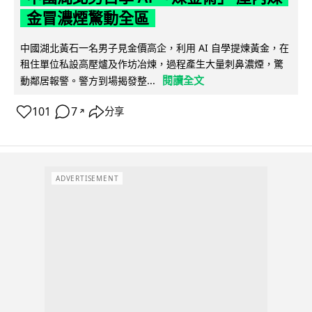
金冒濃煙驚動全區
中國湖北黃石一名男子見金價高企，利用 AI 自學提煉黃金，在
租住單位私設高壓爐及作坊冶煉，過程產生大量刺鼻濃煙，驚
閱讀全文
動鄰居報警。警方到場揭發整...
101
7
分享
↗
ADVERTISEMENT