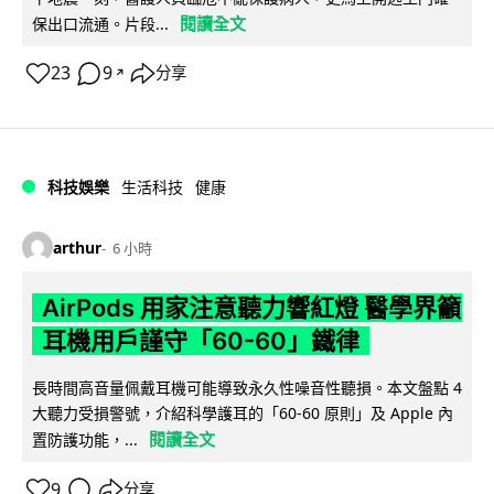
閱讀全文
保出口流通。片段...
23
9
分享
↗
科技娛樂
生活科技
健康
arthur
6 小時
AirPods 用家注意聽力響紅燈 醫學界籲
耳機用戶謹守「60-60」鐵律
長時間高音量佩戴耳機可能導致永久性噪音性聽損。本文盤點 4
大聽力受損警號，介紹科學護耳的「60-60 原則」及 Apple 內
閱讀全文
置防護功能，...
9
分享