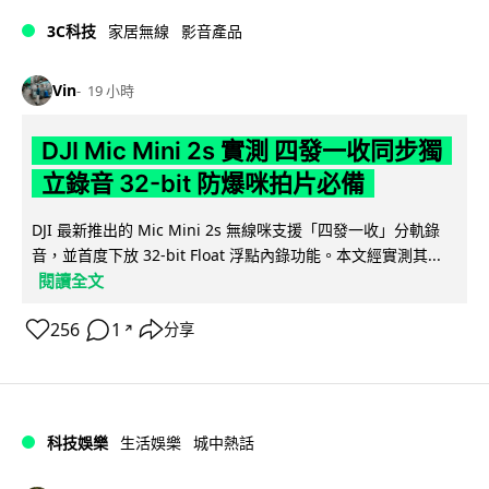
3C科技
家居無線
影音產品
Vin
19 小時
DJI Mic Mini 2s 實測 四發一收同步獨
立錄音 32-bit 防爆咪拍片必備
DJI 最新推出的 Mic Mini 2s 無線咪支援「四發一收」分軌錄
音，並首度下放 32-bit Float 浮點內錄功能。本文經實測其...
閱讀全文
256
1
分享
↗
科技娛樂
生活娛樂
城中熱話