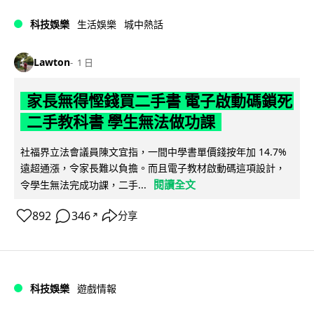
科技娛樂
生活娛樂
城中熱話
Lawton
1 日
家長無得慳錢買二手書 電子啟動碼鎖死
二手教科書 學生無法做功課
社福界立法會議員陳文宜指，一間中學書單價錢按年加 14.7%
遠超通漲，令家長難以負擔。而且電子教材啟動碼這項設計，
閱讀全文
令學生無法完成功課，二手...
892
346
分享
↗
科技娛樂
遊戲情報