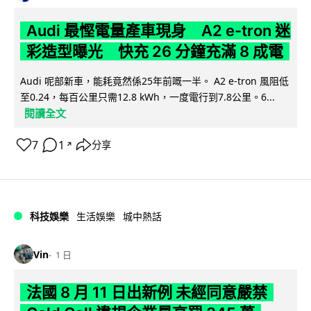
Audi 最慳電量產車現身 A2 e-tron 迷
彩造型曝光 快充 26 分鐘充滿 8 成電
Audi 呢部新車，能耗竟然係25年前嘅一半。 A2 e-tron 風阻低
至0.24，每百公里只需12.8 kWh，一度電行到7.8公里。6...
閱讀全文
7
1
分享
↗
科技娛樂
生活娛樂
城中熱話
Vin
1 日
法國 8 月 11 日出新例 未經同意嚴禁