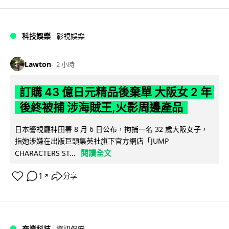
科技娛樂
影視娛樂
Lawton
2 小時
訂購 43 億日元精品後棄單 大阪女 2 年
後終被捕 涉海賊王,火影周邊產品
日本警視廳神田署 8 月 6 日公布，拘捕一名 32 歲大阪女子，
指她涉嫌在出版巨頭集英社旗下官方網店「JUMP
閱讀全文
CHARACTERS ST...
1
分享
↗
商業科技
資訊保安