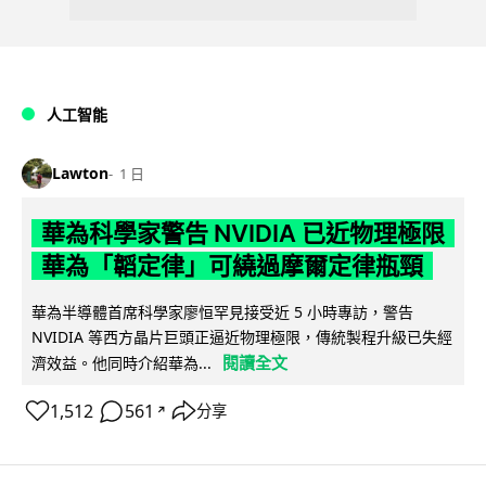
人工智能
Lawton
1 日
華為科學家警告 NVIDIA 已近物理極限
華為「韜定律」可繞過摩爾定律瓶頸
華為半導體首席科學家廖恒罕見接受近 5 小時專訪，警告
NVIDIA 等西方晶片巨頭正逼近物理極限，傳統製程升級已失經
閱讀全文
濟效益。他同時介紹華為...
1,512
561
分享
↗