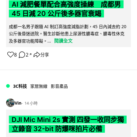
AI 減肥餐單配合高強度操練 成都男
45 日減 20 公斤後多器官衰竭
成都一名男子跟隨 AI 制訂高強度減脂計劃，45 日內減去約 20
公斤後昏迷送院。醫生診斷他患上尿源性膿毒症、膿毒性休克
閱讀全文
及多器官功能障礙。...
8
2
分享
↗
3C科技
家居無線
影音產品
Vin
14 小時
DJI Mic Mini 2s 實測 四發一收同步獨
立錄音 32-bit 防爆咪拍片必備