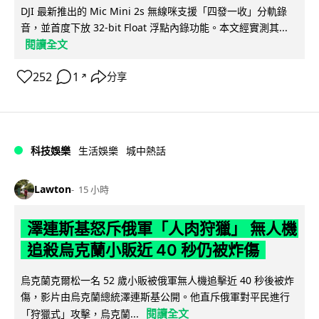
DJI 最新推出的 Mic Mini 2s 無線咪支援「四發一收」分軌錄
音，並首度下放 32-bit Float 浮點內錄功能。本文經實測其...
閱讀全文
252
1
分享
↗
科技娛樂
生活娛樂
城中熱話
Lawton
15 小時
澤連斯基怒斥俄軍「人肉狩獵」 無人機
追殺烏克蘭小販近 40 秒仍被炸傷
烏克蘭克爾松一名 52 歲小販被俄軍無人機追擊近 40 秒後被炸
傷，影片由烏克蘭總統澤連斯基公開。他直斥俄軍對平民進行
閱讀全文
「狩獵式」攻擊，烏克蘭...