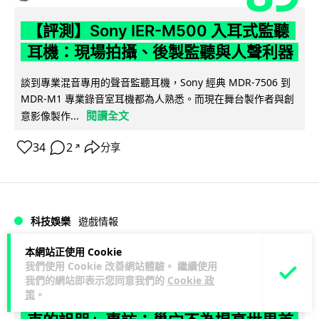
【評測】Sony IER-M500 入耳式監聽
耳機：現場拍攝、後製監聽與人聲利器
談到專業混音專用的聲音監聽耳機，Sony 經典 MDR-7506 到
MDR-M1 專業錄音室耳機都為人熟悉。而現在舞台製作者與創
閱讀全文
意影像製作...
34
2
分享
↗
科技娛樂
遊戲情報
本網站正使用 Cookie
天恩
16 小時
我們使用 Cookie 改善網站體驗。 繼續使用
我們的網站即表示您同意我們的
Cookie 政
策
。
《魔獸世界：至暗之夜》12.1 「烏拉特