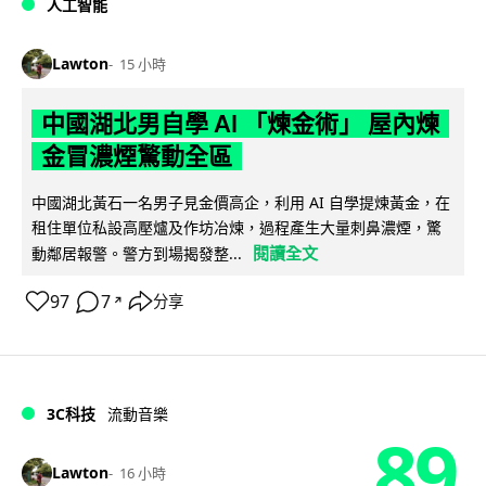
人工智能
Lawton
15 小時
中國湖北男自學 AI 「煉金術」 屋內煉
金冒濃煙驚動全區
中國湖北黃石一名男子見金價高企，利用 AI 自學提煉黃金，在
租住單位私設高壓爐及作坊冶煉，過程產生大量刺鼻濃煙，驚
閱讀全文
動鄰居報警。警方到場揭發整...
97
7
分享
↗
3C科技
流動音樂
89
Lawton
16 小時