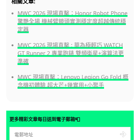
相關文章:
MWC 2026 現場直擊：Honor Robot Phone
驚艷全場 機械臂鏡頭實測穩定度超越傳統穩
定器
MWC 2026 現場直擊 : 華為極輕巧 WATCH
GT Runner 2 專業跑錶 雙頻衛星+演算法更
準確
MWC 現場直擊：Lenovo Legion Go Fold 概
念機初體驗 超大芒+幾實用+小聚手
📮
更多精彩文章每日送到電子郵箱