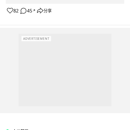
82
45
分享
↗
ADVERTISEMENT