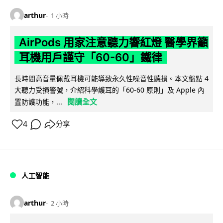
arthur
1 小時
AirPods 用家注意聽力響紅燈 醫學界籲
耳機用戶謹守「60-60」鐵律
長時間高音量佩戴耳機可能導致永久性噪音性聽損。本文盤點 4
大聽力受損警號，介紹科學護耳的「60-60 原則」及 Apple 內
閱讀全文
置防護功能，...
4
分享
人工智能
arthur
2 小時