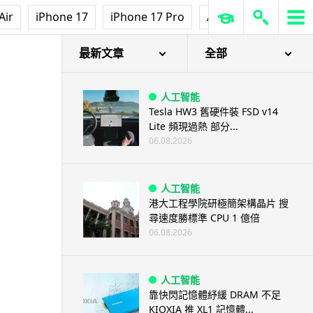
Air
iPhone 17
iPhone 17 Pro
AirPods Pro 3
Ap
最新文章
全部
人工智能
Tesla HW3 舊硬件裝 FSD v14
Lite 頻現過熱 部分...
06.08.2026
人工智能
港大工程學院研極簡架構晶片 搜
尋速度勝標準 CPU 1 億倍
06.08.2026
人工智能
靠快閃記憶體紓緩 DRAM 不足
KIOXIA 推 XL1 記憶體...