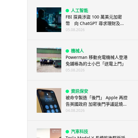
人工智能
FBI 探員涉盜 100 萬美元加密
幣 向 ChatGPT 尋求理財及...
05.08.2026
機械人
Powerman 移動充電機械人登港
免鋪樁為的士小巴「送電上門」
05.08.2026
資訊保安
被命令製造「後門」 Apple 再控
告英國政府 加密後門爭議延燒...
04.08.2026
汽車科技
Tesla Model Y 長續航後驅版抵