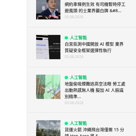
網約車條例生效 有司機暫時停工
避風頭 的士業界籲白牌 &#8...
05.08.2026
人工智能
白宮拒測中國開放 AI 模型 業界
質疑安全框架選擇性執行
05.08.2026
人工智能
地盤偷吸煙難逃高空法眼 勞工處
出動熱感無人機 擬加 AI 人臉識
別精準...
05.08.2026
人工智能
貨運火箭 沖繩飛台灣僅需 15 分
鐘 Hop Aero 將 5...