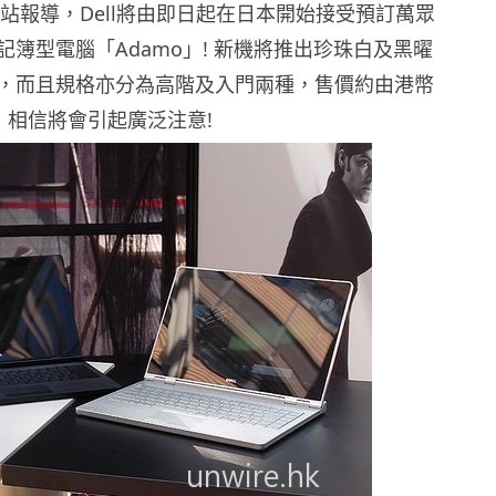
h網站報導，Dell將由即日起在日本開始接受預訂萬眾
記簿型電腦「Adamo」! 新機將推出珍珠白及黑曜
，而且規格亦分為高階及入門兩種，售價約由港幣
右起，相信將會引起廣泛注意!