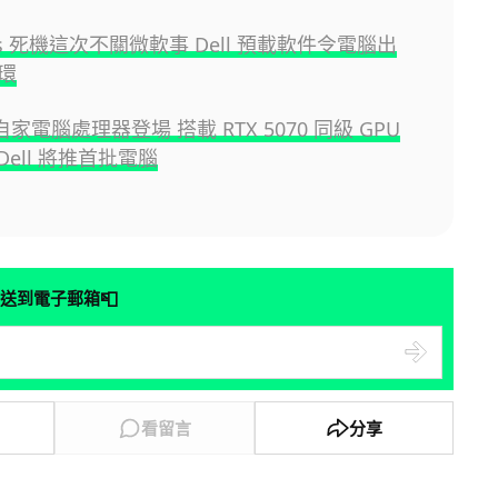
ws 死機這次不關微軟事 Dell 預載軟件令電腦出
環
 自家電腦處理器登場 搭載 RTX 5070 同級 GPU
, Dell 將推首批電腦
📮
送到電子郵箱
看留言
分享