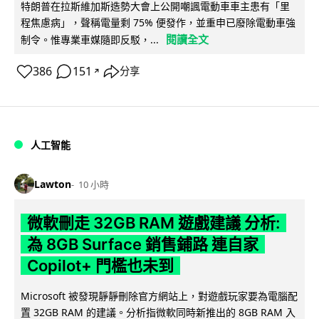
特朗普在拉斯維加斯造勢大會上公開嘲諷電動車車主患有「里
程焦慮病」，聲稱電量剩 75% 便發作，並重申已廢除電動車強
閱讀全文
制令。惟專業車媒隨即反駁，...
386
151
分享
↗
人工智能
Lawton
10 小時
微軟刪走 32GB RAM 遊戲建議 分析:
為 8GB Surface 銷售鋪路 連自家
Copilot+ 門檻也未到
Microsoft 被發現靜靜刪除官方網站上，對遊戲玩家要為電腦配
置 32GB RAM 的建議。分析指微軟同時新推出的 8GB RAM 入