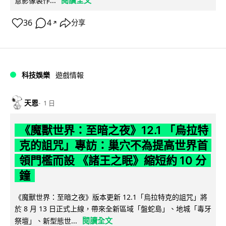
閱讀全文
意影像製作...
36
4
分享
↗
科技娛樂
遊戲情報
天恩
1 日
《魔獸世界：至暗之夜》12.1 「烏拉特
克的詛咒」專訪：巢穴不為提高世界首
領門檻而設 《諸王之眠》縮短約 10 分
鐘
《魔獸世界：至暗之夜》版本更新 12.1「烏拉特克的詛咒」將
於 8 月 13 日正式上線，帶來全新區域「盤蛇島」、地城「毒牙
閱讀全文
祭壇」、新型態世...