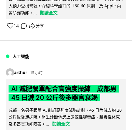
大聽力受損警號，介紹科學護耳的「60-60 原則」及 Apple 內
閱讀全文
置防護功能，...
14
分享
人工智能
arthur
15 小時
AI 減肥餐單配合高強度操練 成都男
45 日減 20 公斤後多器官衰竭
成都一名男子跟隨 AI 制訂高強度減脂計劃，45 日內減去約 20
公斤後昏迷送院。醫生診斷他患上尿源性膿毒症、膿毒性休克
閱讀全文
及多器官功能障礙。...