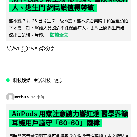
人、逃生門 網民讚值得尊敬
熊本縣 7 月 28 日發生 7.1 級地震，熊本綜合醫院手術室鏡頭拍
下地震一刻，醫護人員臨危不亂保護病人，更馬上開逃生門確
閱讀全文
保出口流通。片段...
51
15
分享
↗
科技娛樂
生活科技
健康
arthur
14 小時
AirPods 用家注意聽力響紅燈 醫學界籲
耳機用戶謹守「60-60」鐵律
長時間高音量佩戴耳機可能導致永久性噪音性聽損。本文盤點 4