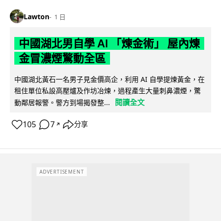
Lawton
1 日
中國湖北男自學 AI 「煉金術」 屋內煉
金冒濃煙驚動全區
中國湖北黃石一名男子見金價高企，利用 AI 自學提煉黃金，在
租住單位私設高壓爐及作坊冶煉，過程產生大量刺鼻濃煙，驚
閱讀全文
動鄰居報警。警方到場揭發整...
105
7
分享
↗
ADVERTISEMENT