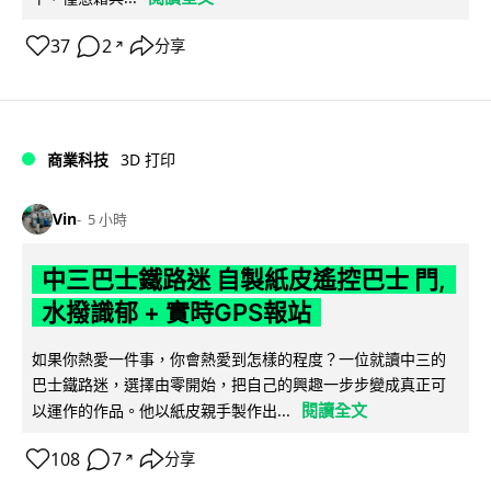
37
2
分享
↗
商業科技
3D 打印
Vin
5 小時
中三巴士鐵路迷 自製紙皮遙控巴士 門,
水撥識郁 + 實時GPS報站
如果你熱愛一件事，你會熱愛到怎樣的程度？一位就讀中三的
巴士鐵路迷，選擇由零開始，把自己的興趣一步步變成真正可
閱讀全文
以運作的作品。他以紙皮親手製作出...
108
7
分享
↗