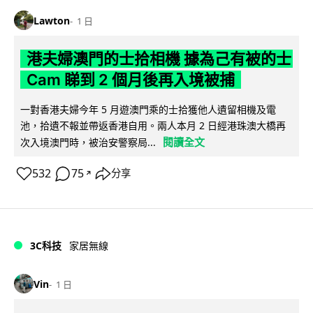
Lawton
1 日
港夫婦澳門的士拾相機 據為己有被的士
Cam 睇到 2 個月後再入境被捕
一對香港夫婦今年 5 月遊澳門乘的士拾獲他人遺留相機及電
池，拾遺不報並帶返香港自用。兩人本月 2 日經港珠澳大橋再
閱讀全文
次入境澳門時，被治安警察局...
532
75
分享
↗
3C科技
家居無線
Vin
1 日