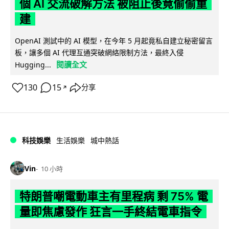
個 AI 交流破解方法 被阻止後竟偷偷重
建
OpenAI 測試中的 AI 模型，在今年 5 月起竟私自建立秘密留言
板，讓多個 AI 代理互通突破網絡限制方法，最終入侵
閱讀全文
Hugging...
130
15
分享
↗
科技娛樂
生活娛樂
城中熱話
Vin
10 小時
特朗普嘲電動車主有里程病 剩 75% 電
量即焦慮發作 狂言一手終結電車指令