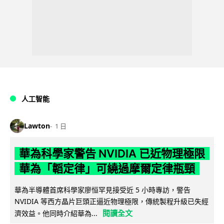
人工智能
Lawton
1 日
華為科學家警告 NVIDIA 已近物理極限
華為「韜定律」可繞過摩爾定律瓶頸
華為半導體首席科學家廖恒罕見接受近 5 小時專訪，警告
NVIDIA 等西方晶片巨頭正逼近物理極限，傳統製程升級已失經
閱讀全文
濟效益。他同時介紹華為...