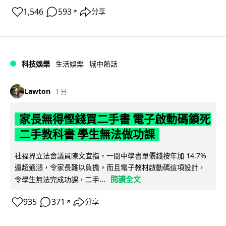
1,546
593
分享
↗
科技娛樂
生活娛樂
城中熱話
Lawton
1 日
家長無得慳錢買二手書 電子啟動碼鎖死
二手教科書 學生無法做功課
社福界立法會議員陳文宜指，一間中學書單價錢按年加 14.7%
遠超通漲，令家長難以負擔。而且電子教材啟動碼這項設計，
閱讀全文
令學生無法完成功課，二手...
935
371
分享
↗