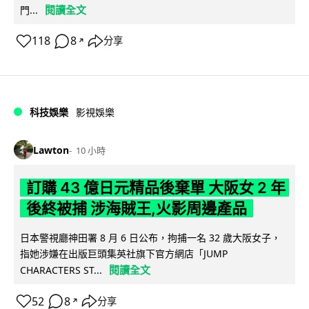
閱讀全文
門...
118
8
分享
↗
科技娛樂
影視娛樂
Lawton
10 小時
訂購 43 億日元精品後棄單 大阪女 2 年
後終被捕 涉海賊王,火影周邊產品
日本警視廳神田署 8 月 6 日公布，拘捕一名 32 歲大阪女子，
指她涉嫌在出版巨頭集英社旗下官方網店「JUMP
閱讀全文
CHARACTERS ST...
52
8
分享
↗