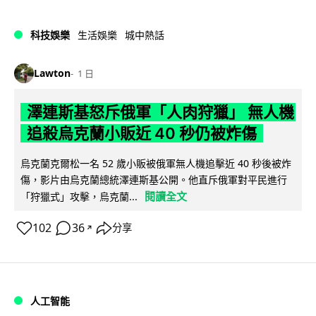
科技娛樂
生活娛樂
城中熱話
Lawton
1 日
澤連斯基怒斥俄軍「人肉狩獵」 無人機
追殺烏克蘭小販近 40 秒仍被炸傷
烏克蘭克爾松一名 52 歲小販被俄軍無人機追擊近 40 秒後被炸
傷，影片由烏克蘭總統澤連斯基公開。他直斥俄軍對平民進行
閱讀全文
「狩獵式」攻擊，烏克蘭...
102
36
分享
↗
人工智能