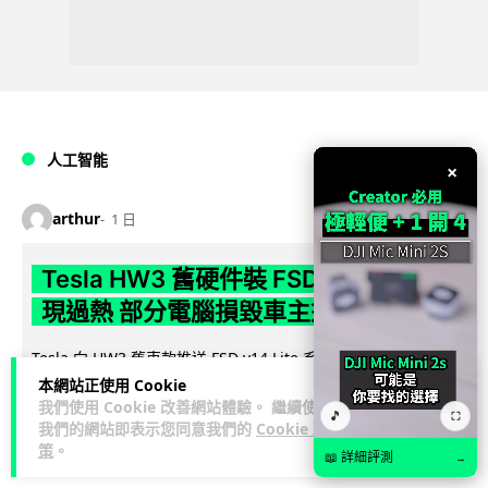
人工智能
×
arthur
1 日
Tesla HW3 舊硬件裝 FSD v14 Lite 頻
現過熱 部分電腦損毀車主須自費維修
Tesla 向 HW3 舊車款推送 FSD v14 Lite 系統，引發大量車主反
映自動駕駛電腦嚴重過熱，部分更觸發高溫保護甚至直接燒
本網站正使用 Cookie
我們使用 Cookie 改善網站體驗。 繼續使用
閱讀全文
毀，須...
🎵
⛶
我們的網站即表示您同意我們的
Cookie 政
策
。
10
1
分享
↗
📖 詳細評測
→