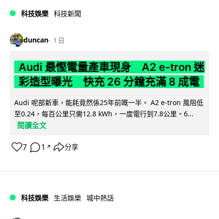
科技娛樂
科技新聞
duncan
1 日
Audi 最慳電量產車現身 A2 e-tron 迷
彩造型曝光 快充 26 分鐘充滿 8 成電
Audi 呢部新車，能耗竟然係25年前嘅一半。 A2 e-tron 風阻低
至0.24，每百公里只需12.8 kWh，一度電行到7.8公里。6...
閱讀全文
7
1
分享
↗
科技娛樂
生活娛樂
城中熱話