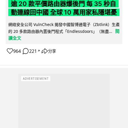
逾 20 款平價路由器爆後門 每 35 秒自
動連線回中國 全球 10 萬用家私隱堪憂
網絡安全公司 VulnCheck 揭發中國智博通電子（Zbtlink）生產
閱
的 20 多款路由器內置後門程式「Endlessdoors」（無盡...
讀全文
964
221
分享
↗
ADVERTISEMENT