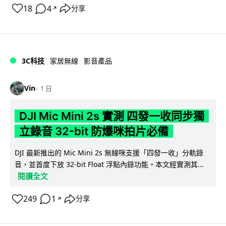
18
4
分享
↗
3C科技
家居無線
影音產品
Vin
1 日
DJI Mic Mini 2s 實測 四發一收同步獨
立錄音 32-bit 防爆咪拍片必備
DJI 最新推出的 Mic Mini 2s 無線咪支援「四發一收」分軌錄
音，並首度下放 32-bit Float 浮點內錄功能。本文經實測其...
閱讀全文
249
1
分享
↗