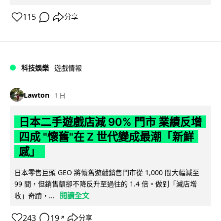
115
分享
科技娛樂
遊戲情報
Lawton
1 日
日本二手遊戲店減 90% 門市 業績反增
四成 "懷舊"在 Z 世代變成最潮「新鮮
感」
日本零售巨頭 GEO 將懷舊遊戲銷售門市從 1,000 間大幅減至
99 間，但銷售額卻不降反升至過往的 1.4 倍。做到「減店增
閱讀全文
收」奇蹟，...
243
19
分享
↗