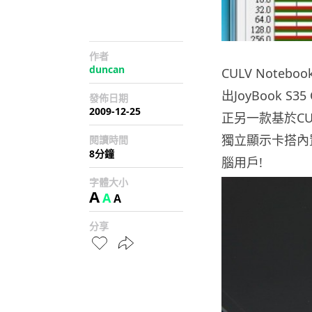
作者
duncan
CULV Note
出JoyBook 
發佈日期
2009-12-25
正另一款基於CUL
獨立顯示卡搭內
閱讀時間
8分鐘
腦用戶!
字體大小
A
A
A
分享