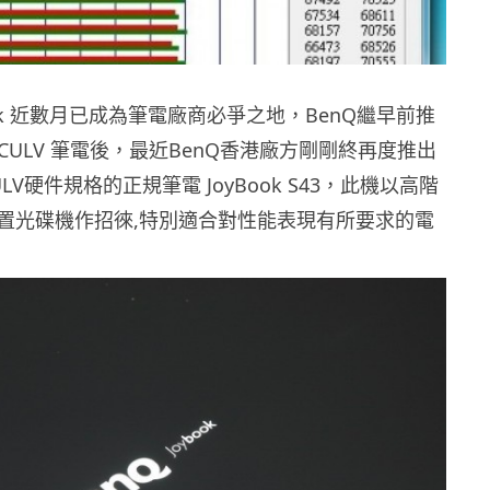
book 近數月已成為筆電廠商必爭之地，BenQ繼早前推
S35 CULV 筆電後，最近BenQ香港廠方剛剛終再度推出
V硬件規格的正規筆電 JoyBook S43，此機以高階
置光碟機作招徠,特別適合對性能表現有所要求的電