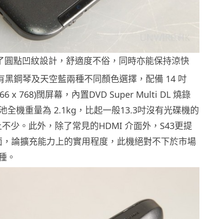
 加入了圓點凹紋設計，舒適度不俗，同時亦能保持涼快
43擁有黑鋼琴及天空藍兩種不同顏色選擇，配備 14 吋
366 x 768)闊屏幕，內置DVD Super Multi DL 燒錄
電池全機重量為 2.1kg，比起一般13.3吋沒有光碟機的
上不少。此外，除了常見的HDMI 介面外，S43更提
A介面，論擴充能力上的實用程度，此機絕對不下於市場
機種。