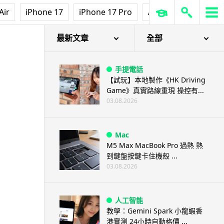
Air
iPhone 17
iPhone 17 Pro
AirPods Pro 3
Ap
最新文章
全部
手提電話
【試玩】本地製作《HK Driving
Game》真實路線重現 操控有...
03.08.2026
Mac
M5 Max MacBook Pro 過熱 熱
到鍵盤按鍵卡住機殼 ...
03.08.2026
人工智能
教學：Gemini Spark 小龍蝦香
港實測 24小時自動格價 ...