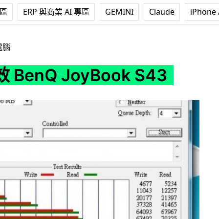
專區
ERP 與商業 AI 專區
GEMINI
Claude
iPhone 
yBook S43
電腦
BenQ JoyBook S43