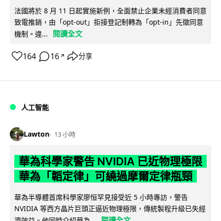
法國將於 8 月 11 日起實施新例，全面禁止企業未經消費者同意
致電推銷，由「opt-out」拒接登記制轉為「opt-in」先徵同意
閱讀全文
機制。違...
164
16
分享
↗
人工智能
Lawton
13 小時
華為科學家警告 NVIDIA 已近物理極限
華為「韜定律」可繞過摩爾定律瓶頸
華為半導體首席科學家廖恒罕見接受近 5 小時專訪，警告
NVIDIA 等西方晶片巨頭正逼近物理極限，傳統製程升級已失經
閱讀全文
濟效益。他同時介紹華為...