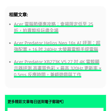
相關文章:
Acer 電腦節優惠攻略：會場限定低至 25
折，拍賣競投玩盡全場
Acer Predator Helios Neo 16s AI 評測：超
強配置 + 16 吋 240Hz 大螢幕電競手提電腦
Acer Predator XB273K V5 27 吋 4K 電競顯
示器評測 高畫質色彩 × 最高 320Hz 更新率 ×
0.5ms 反應時間，兼顧遊戲與工作
📮
更多精彩文章每日送到電子郵箱