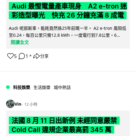
Audi 最慳電量產車現身 A2 e-tron 迷
彩造型曝光 快充 26 分鐘充滿 8 成電
Audi 呢部新車，能耗竟然係25年前嘅一半。 A2 e-tron 風阻低
至0.24，每百公里只需12.8 kWh，一度電行到7.8公里。6...
閱讀全文
5
1
分享
↗
科技娛樂
生活娛樂
城中熱話
Vin
12 小時
法國 8 月 11 日出新例 未經同意嚴禁
Cold Call 違規企業最高罰 345 萬