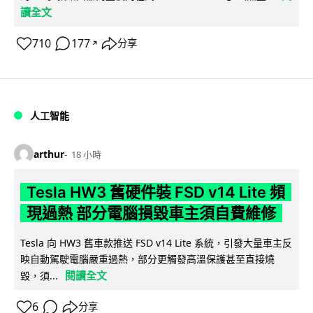
讀全文
710
177
分享
↗
人工智能
arthur
18 小時
Tesla HW3 舊硬件裝 FSD v14 Lite 頻
現過熱 部分電腦損毀車主須自費維修
Tesla 向 HW3 舊車款推送 FSD v14 Lite 系統，引發大量車主反
映自動駕駛電腦嚴重過熱，部分更觸發高溫保護甚至直接燒
閱讀全文
毀，須...
6
分享