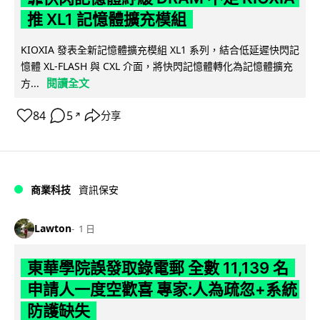
推 XL1 記憶體擴充模組
KIOXIA 發表全新記憶體擴充模組 XL1 系列，結合低延遲快閃記
憶體 XL-FLASH 與 CXL 介面，將快閃記憶體轉化為記憶體擴充
閱讀全文
方...
84
5
分享
↗
商業科技
資訊保安
Lawton
1 日
東華學院誤發取錄電郵 全數 11,139 名
申請人一度空歡喜 專家:人為疏忽+系統
防護缺失