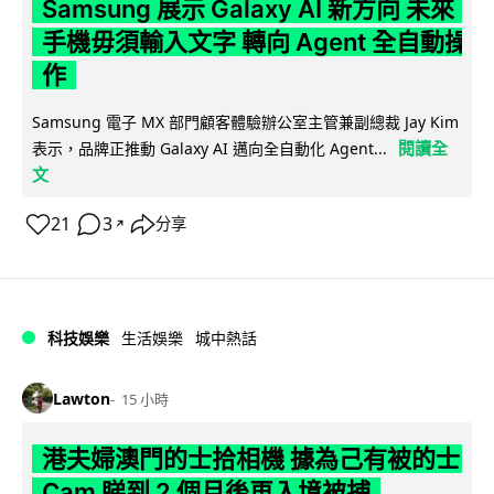
Samsung 展示 Galaxy AI 新方向 未來
手機毋須輸入文字 轉向 Agent 全自動操
作
Samsung 電子 MX 部門顧客體驗辦公室主管兼副總裁 Jay Kim
閱讀全
表示，品牌正推動 Galaxy AI 邁向全自動化 Agent...
文
21
3
分享
↗
科技娛樂
生活娛樂
城中熱話
Lawton
15 小時
港夫婦澳門的士拾相機 據為己有被的士
Cam 睇到 2 個月後再入境被捕