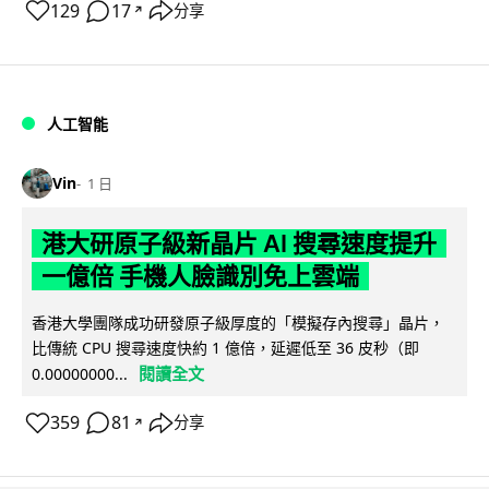
129
17
分享
↗
人工智能
Vin
1 日
港大研原子級新晶片 AI 搜尋速度提升
一億倍 手機人臉識別免上雲端
香港大學團隊成功研發原子級厚度的「模擬存內搜尋」晶片，
比傳統 CPU 搜尋速度快約 1 億倍，延遲低至 36 皮秒（即
閱讀全文
0.00000000...
359
81
分享
↗