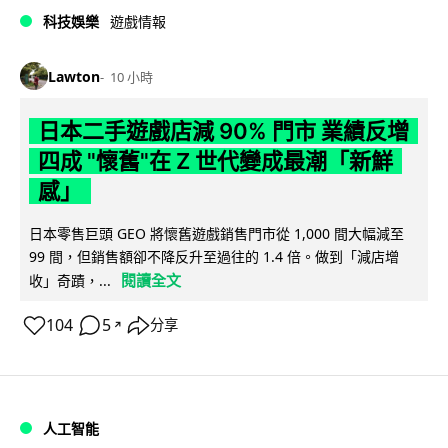
科技娛樂
遊戲情報
Lawton
10 小時
日本二手遊戲店減 90% 門市 業績反增
四成 "懷舊"在 Z 世代變成最潮「新鮮
感」
日本零售巨頭 GEO 將懷舊遊戲銷售門市從 1,000 間大幅減至
99 間，但銷售額卻不降反升至過往的 1.4 倍。做到「減店增
閱讀全文
收」奇蹟，...
104
5
分享
↗
人工智能