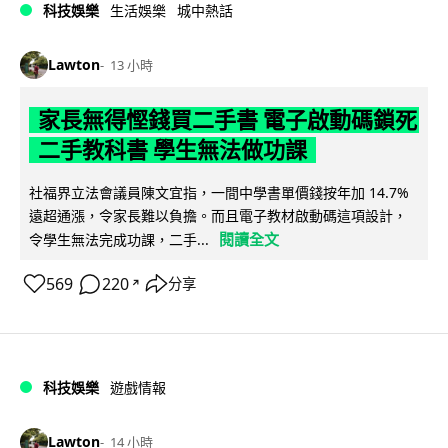
科技娛樂
生活娛樂
城中熱話
Lawton
13 小時
家長無得慳錢買二手書 電子啟動碼鎖死
二手教科書 學生無法做功課
社福界立法會議員陳文宜指，一間中學書單價錢按年加 14.7%
遠超通漲，令家長難以負擔。而且電子教材啟動碼這項設計，
閱讀全文
令學生無法完成功課，二手...
569
220
分享
↗
科技娛樂
遊戲情報
Lawton
14 小時