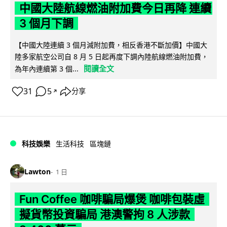
中國大陸航線燃油附加費今日再降 連續
3 個月下調
【中國大陸連續 3 個月減附加費，相反香港不斷加價】中國大
陸多家航空公司自 8 月 5 日起再度下調內陸航線燃油附加費，
閱讀全文
為年內連續第 3 個...
31
5
分享
↗
科技娛樂
生活科技
區塊鏈
Lawton
1 日
Fun Coffee 咖啡騙局爆煲 咖啡包裝虛
擬貨幣投資騙局 港澳警拘 8 人涉款