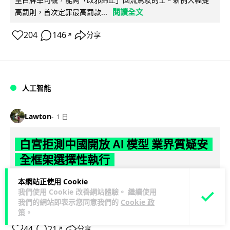
閱讀全文
高罰則，首次定罪最高罰款...
204
146
分享
↗
人工智能
Lawton
1 日
白宮拒測中國開放 AI 模型 業界質疑安
全框架選擇性執行
本網站正使用 Cookie
彭博社報道，白宮通知美國頂尖 AI 公司，中國開發的開放權重
我們使用 Cookie 改善網站體驗。 繼續使用
模型將不納入特朗普政府新 AI 安全框架的測試範圍。美國業界
我們的網站即表示您同意我們的
Cookie 政
閱讀全文
則聯署呼籲政府不要限...
策
。
44
21
分享
↗