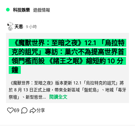
科技娛樂
遊戲情報
天恩
9 小時
《魔獸世界：至暗之夜》12.1 「烏拉特
克的詛咒」專訪：巢穴不為提高世界首
領門檻而設 《諸王之眠》縮短約 10 分
鐘
《魔獸世界：至暗之夜》版本更新 12.1「烏拉特克的詛咒」將
於 8 月 13 日正式上線，帶來全新區域「盤蛇島」、地城「毒牙
閱讀全文
祭壇」、新型態世...
69
分享