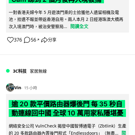
一對香港夫婦今年 5 月遊澳門乘的士拾獲他人遺留相機及電
池，拾遺不報並帶返香港自用。兩人本月 2 日經港珠澳大橋再
閱讀全文
次入境澳門時，被治安警察局...
376
56
分享
↗
3C科技
家居無線
Vin
15 小時
逾 20 款平價路由器爆後門 每 35 秒自
動連線回中國 全球 10 萬用家私隱堪憂
網絡安全公司 VulnCheck 揭發中國智博通電子（Zbtlink）生產
閱
的 20 多款路由器內置後門程式「Endlessdoors」（無盡...