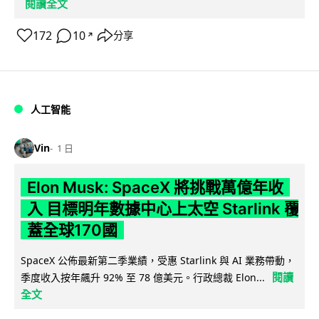
閱讀全文
172
10
分享
↗
人工智能
Vin
1 日
Elon Musk: SpaceX 將挑戰萬億年收
入 目標明年數據中心上太空 Starlink 覆
蓋全球170國
SpaceX 公佈最新第二季業績，受惠 Starlink 與 AI 業務帶動，
閱讀
季度收入按年飆升 92% 至 78 億美元。行政總裁 Elon...
全文