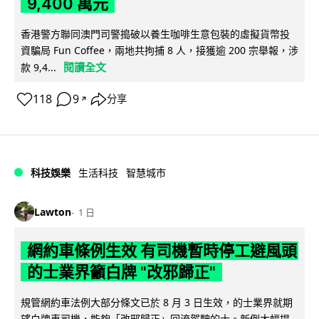
9,400 萬元
香港警方聯同澳門司警搗破以養生咖啡生意包裝的虛擬貨幣投
資騙局 Fun Coffee，兩地共拘捕 8 人，接獲逾 200 宗舉報，涉
閱讀全文
款 9,4...
118
9
分享
↗
科技娛樂
生活科技
智慧城市
Lawton
1 日
網約車條例生效 有司機暫時停工避風頭
的士業界籲白牌 "改邪歸正"
規管網約車法例大部分條文已於 8 月 3 日生效，的士業界就期
望白牌車司機，能夠「改邪歸正」回流駕駛的士。新例大幅提