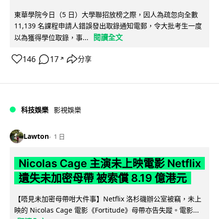
東華學院今日（5 日）大學聯招放榜之際，因人為疏忽向全數
11,139 名課程申請人錯誤發出取錄通知電郵，令大批考生一度
閱讀全文
以為獲得學位取錄，事...
146
17
分享
↗
科技娛樂
影視娛樂
Lawton
1 日
Nicolas Cage 主演未上映電影 Netflix
遺失未加密母帶 被索償 8.19 億港元
【唔見未加密母帶咁大件事】Netflix 洛杉磯辦公室被竊，未上
映的 Nicolas Cage 電影《Fortitude》母帶亦告失蹤。電影...