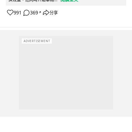
991
369
分享
↗
ADVERTISEMENT