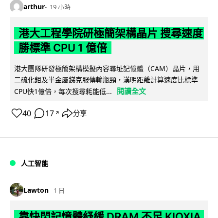
arthur
19 小時
港大工程學院研極簡架構晶片 搜尋速度
勝標準 CPU 1 億倍
港大團隊研發極簡架構模擬內容尋址記憶體（CAM）晶片，用
二硫化鉬及半金屬銻克服傳輸瓶頸，漢明距離計算速度比標準
閱讀全文
CPU快1億倍，每次搜尋耗能低...
40
17
分享
↗
人工智能
Lawton
1 日
靠快閃記憶體紓緩 DRAM 不足 KIOXIA