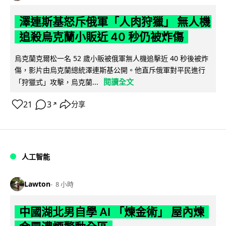
澤連斯基怒斥俄軍「人肉狩獵」 無人機
追殺烏克蘭小販近 40 秒仍被炸傷
烏克蘭克爾松一名 52 歲小販被俄軍無人機追擊近 40 秒後被炸
傷，影片由烏克蘭總統澤連斯基公開。他直斥俄軍對平民進行
閱讀全文
「狩獵式」攻擊，烏克蘭...
21
3
分享
↗
人工智能
Lawton
8 小時
中國湖北男自學 AI 「煉金術」 屋內煉