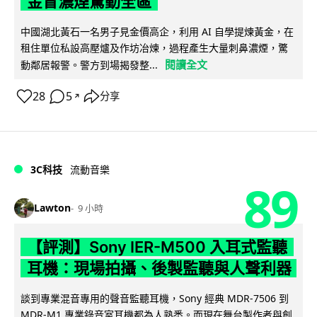
金冒濃煙驚動全區
中國湖北黃石一名男子見金價高企，利用 AI 自學提煉黃金，在
租住單位私設高壓爐及作坊冶煉，過程產生大量刺鼻濃煙，驚
閱讀全文
動鄰居報警。警方到場揭發整...
28
5
分享
↗
3C科技
流動音樂
89
Lawton
9 小時
【評測】Sony IER-M500 入耳式監聽
耳機：現場拍攝、後製監聽與人聲利器
談到專業混音專用的聲音監聽耳機，Sony 經典 MDR-7506 到
MDR-M1 專業錄音室耳機都為人熟悉。而現在舞台製作者與創