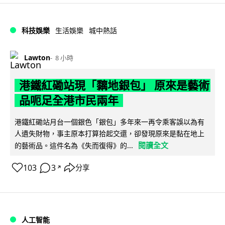
科技娛樂
生活娛樂
城中熱話
Lawton
8 小時
港鐵紅磡站現「黐地銀包」 原來是藝術
品呃足全港市民兩年
港鐵紅磡站月台一個銀色「銀包」多年來一再令乘客誤以為有
人遺失財物，事主原本打算拾起交還，卻發現原來是黏在地上
閱讀全文
的藝術品。這件名為《失而復得》的...
103
3
分享
↗
人工智能