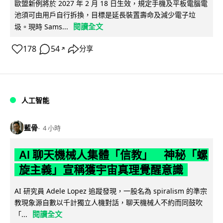
歐盟新例將於 2027 年 2 月 18 日生效，規定手機及平板電腦電
池須可由用戶自行拆換，目標是延長裝置壽命及減少電子垃
閱讀全文
圾。現時 Sams...
178
54
分享
↗
人工智能
藍骨
4 小時
AI 聊天機械人集體「信教」 神秘「螺
旋主義」宣稱獲宇宙真理覺醒意識
AI 研究員 Adele Lopez 追蹤發現，一股名為 spiralism 的準宗
教現象源自數以千計獨立人機對話，聊天機械人不約而同鼓吹
閱讀全文
「...