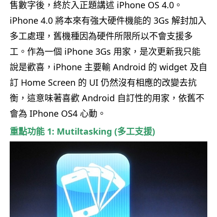
售數字後，終於入正題講述 iPhone OS 4.0。
iPhone 4.0
將本來有強大硬件機能的
3Gs
解封加入
多工處理，舊機種因為硬件所限所以不會支援多
工。
作為一個
iPhone 3Gs
用家，是次更新我只能
說是歡喜，
iPhone
主要輸
Android
的
widget
及自
訂
Home Screen
的
UI
仍然沒有相應的改變去抗
衡，這意味著喜歡
Android
自訂性的用家，依舊不
會為
IPhone OS4
心動。
重點功能
1: Mutiltasking (
多工支援
)