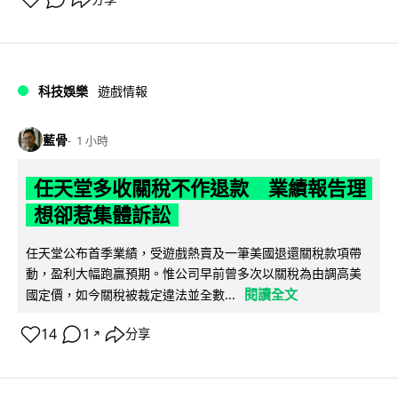
科技娛樂
遊戲情報
藍骨
1 小時
任天堂多收關稅不作退款 業績報告理
想卻惹集體訴訟
任天堂公布首季業績，受遊戲熱賣及一筆美國退還關稅款項帶
動，盈利大幅跑贏預期。惟公司早前曾多次以關稅為由調高美
閱讀全文
國定價，如今關稅被裁定違法並全數...
14
1
分享
↗