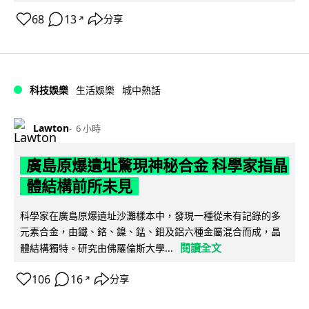
68
13
分享
↗
科技娛樂
生活娛樂
城中熱話
Lawton
6 小時
廣島原爆遺址驚現神秘合金 科學家指晶
體結構前所未見
科學家在廣島原爆遺址沙灘樣本中，發現一種從未有記錄的多
元素合金，由鐵、鉻、鎳、錳、鉬及鋁六種金屬混合而成，晶
閱讀全文
體結構獨特。研究由佛羅倫斯大學...
106
16
分享
↗