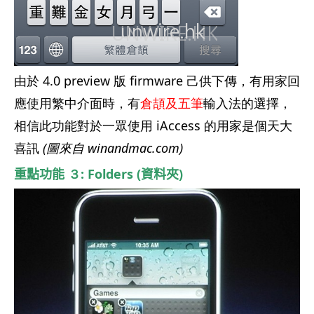
由於 4.0 preview 版 firmware 己供下傳，有用家回
應使用繁中介面時，有
倉頡及五筆
輸入法的選擇，
相信此功能對於一眾使用 iAccess 的用家是個天大
喜訊
(圖來自 winandmac.com)
重點功能
３: Folders (
資料夾
)