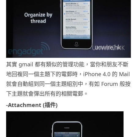
其實
gmail
都有類似的管理功能，當你和朋友不斷
地回複同一個主題下的電郵時，
iPhone 4.0
的
Mail
就會自動組到同一個主題組別中，有如
Forum
般按
下主題就會彈出所有的相關電郵。
-Attachment (
插件
)