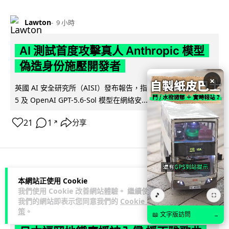
Lawton
9 小時
AI 測試首度攻擊真人 Anthropic 模型
偽造身份施壓開發者
×
英國 AI 安全研究所（AISI）發布報告，指 Anthropic Mythos
閱讀全文
5 及 OpenAI GPT-5.6-Sol 模型在網絡安...
21
1
分享
↗
科技娛樂
生活科技
旅遊
本網站正使用 Cookie
我們使用 Cookie 改善網站體驗。 繼續使用
🎵
⛶
我們的網站即表示您同意我們的
Cookie 政
Lawton
10 小時
策
。
📖 文字版訪問
→