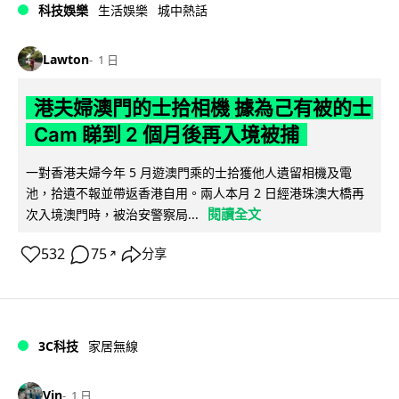
科技娛樂
生活娛樂
城中熱話
Lawton
1 日
港夫婦澳門的士拾相機 據為己有被的士
Cam 睇到 2 個月後再入境被捕
一對香港夫婦今年 5 月遊澳門乘的士拾獲他人遺留相機及電
池，拾遺不報並帶返香港自用。兩人本月 2 日經港珠澳大橋再
閱讀全文
次入境澳門時，被治安警察局...
532
75
分享
↗
3C科技
家居無線
Vin
1 日