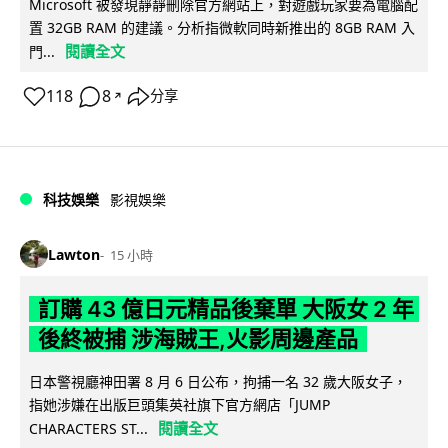
Microsoft 被發現靜靜刪除官方網站上，對遊戲玩家要為電腦配
置 32GB RAM 的建議。分析指微軟同時新推出的 8GB RAM 入
閱讀全文
門...
118
8
分享
↗
科技娛樂
影視娛樂
Lawton
15 小時
訂購 43 億日元精品後棄單 大阪女 2 年
後終被捕 涉海賊王,火影周邊產品
日本警視廳神田署 8 月 6 日公布，拘捕一名 32 歲大阪女子，
指她涉嫌在出版巨頭集英社旗下官方網店「JUMP
閱讀全文
CHARACTERS ST...