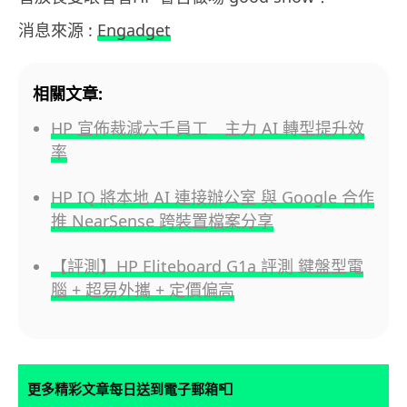
消息來源 :
Engadget
相關文章:
HP 宣佈裁減六千員工 主力 AI 轉型提升效
率
HP IQ 將本地 AI 連接辦公室 與 Google 合作
推 NearSense 跨裝置檔案分享
【評測】HP Eliteboard G1a 評測 鍵盤型電
腦 + 超易外攜 + 定價偏高
📮
更多精彩文章每日送到電子郵箱