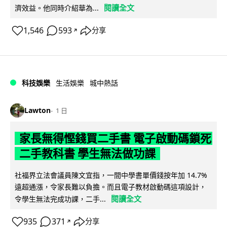
閱讀全文
濟效益。他同時介紹華為...
1,546
593
分享
↗
科技娛樂
生活娛樂
城中熱話
Lawton
1 日
家長無得慳錢買二手書 電子啟動碼鎖死
二手教科書 學生無法做功課
社福界立法會議員陳文宜指，一間中學書單價錢按年加 14.7%
遠超通漲，令家長難以負擔。而且電子教材啟動碼這項設計，
閱讀全文
令學生無法完成功課，二手...
935
371
分享
↗