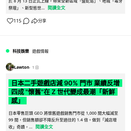
於 8 月 13 日正式上線，帶來全新區域「盤蛇島」、地城「毒牙
閱讀全文
祭壇」、新型態世...
115
分享
科技娛樂
遊戲情報
Lawton
1 日
日本二手遊戲店減 90% 門市 業績反增
四成 "懷舊"在 Z 世代變成最潮「新鮮
感」
日本零售巨頭 GEO 將懷舊遊戲銷售門市從 1,000 間大幅減至
99 間，但銷售額卻不降反升至過往的 1.4 倍。做到「減店增
閱讀全文
收」奇蹟，...