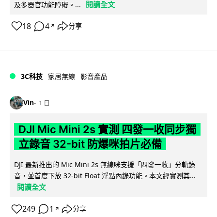
閱讀全文
及多器官功能障礙。...
18
4
分享
↗
3C科技
家居無線
影音產品
Vin
1 日
DJI Mic Mini 2s 實測 四發一收同步獨
立錄音 32-bit 防爆咪拍片必備
DJI 最新推出的 Mic Mini 2s 無線咪支援「四發一收」分軌錄
音，並首度下放 32-bit Float 浮點內錄功能。本文經實測其...
閱讀全文
249
1
分享
↗