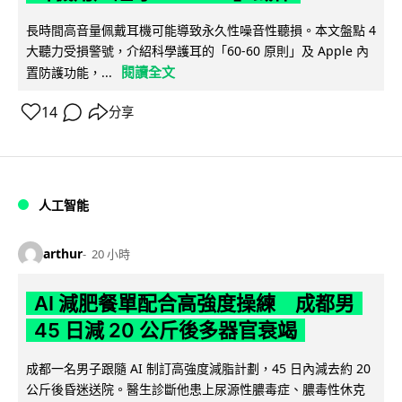
長時間高音量佩戴耳機可能導致永久性噪音性聽損。本文盤點 4
大聽力受損警號，介紹科學護耳的「60-60 原則」及 Apple 內
閱讀全文
置防護功能，...
14
分享
人工智能
arthur
20 小時
AI 減肥餐單配合高強度操練 成都男
45 日減 20 公斤後多器官衰竭
成都一名男子跟隨 AI 制訂高強度減脂計劃，45 日內減去約 20
公斤後昏迷送院。醫生診斷他患上尿源性膿毒症、膿毒性休克