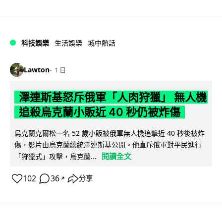
科技娛樂
生活娛樂
城中熱話
Lawton
1 日
澤連斯基怒斥俄軍「人肉狩獵」 無人機
追殺烏克蘭小販近 40 秒仍被炸傷
烏克蘭克爾松一名 52 歲小販被俄軍無人機追擊近 40 秒後被炸
傷，影片由烏克蘭總統澤連斯基公開。他直斥俄軍對平民進行
閱讀全文
「狩獵式」攻擊，烏克蘭...
102
36
分享
↗