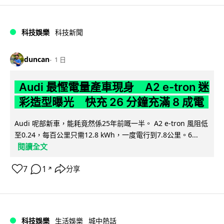
科技娛樂
科技新聞
duncan
1 日
Audi 最慳電量產車現身 A2 e-tron 迷
彩造型曝光 快充 26 分鐘充滿 8 成電
Audi 呢部新車，能耗竟然係25年前嘅一半。 A2 e-tron 風阻低
至0.24，每百公里只需12.8 kWh，一度電行到7.8公里。6...
閱讀全文
7
1
分享
↗
科技娛樂
生活娛樂
城中熱話