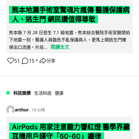
熊本地震手術室驚魂片瘋傳 醫護保護病
人、逃生門 網民讚值得尊敬
熊本縣 7 月 28 日發生 7.1 級地震，熊本綜合醫院手術室鏡頭拍
下地震一刻，醫護人員臨危不亂保護病人，更馬上開逃生門確
閱讀全文
保出口流通。片段...
51
15
分享
↗
科技娛樂
生活科技
健康
arthur
19 小時
AirPods 用家注意聽力響紅燈 醫學界籲
耳機用戶謹守「60-60」鐵律