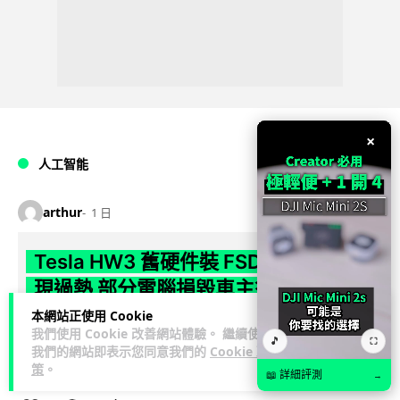
×
人工智能
arthur
1 日
Tesla HW3 舊硬件裝 FSD v14 Lite 頻
現過熱 部分電腦損毀車主須自費維修
本網站正使用 Cookie
Tesla 向 HW3 舊車款推送 FSD v14 Lite 系統，引發大量車主反
我們使用 Cookie 改善網站體驗。 繼續使用
🎵
⛶
映自動駕駛電腦嚴重過熱，部分更觸發高溫保護甚至直接燒
我們的網站即表示您同意我們的
Cookie 政
閱讀全文
毀，須...
策
。
📖 詳細評測
→