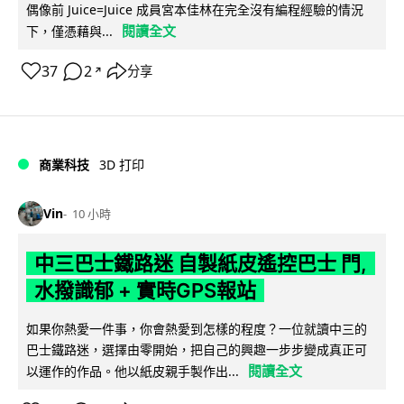
偶像前 Juice=Juice 成員宮本佳林在完全沒有編程經驗的情況
閱讀全文
下，僅憑藉與...
37
2
分享
↗
商業科技
3D 打印
Vin
10 小時
中三巴士鐵路迷 自製紙皮遙控巴士 門,
水撥識郁 + 實時GPS報站
如果你熱愛一件事，你會熱愛到怎樣的程度？一位就讀中三的
巴士鐵路迷，選擇由零開始，把自己的興趣一步步變成真正可
閱讀全文
以運作的作品。他以紙皮親手製作出...