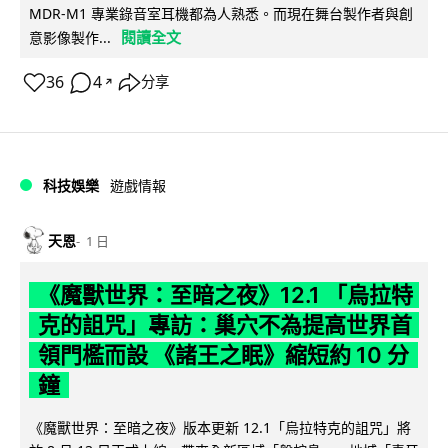
MDR-M1 專業錄音室耳機都為人熟悉。而現在舞台製作者與創
閱讀全文
意影像製作...
36
4
分享
↗
科技娛樂
遊戲情報
天恩
1 日
《魔獸世界：至暗之夜》12.1 「烏拉特
克的詛咒」專訪：巢穴不為提高世界首
領門檻而設 《諸王之眠》縮短約 10 分
鐘
《魔獸世界：至暗之夜》版本更新 12.1「烏拉特克的詛咒」將