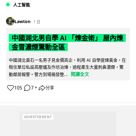
人工智能
Lawton
1 日
中國湖北男自學 AI 「煉金術」 屋內煉
金冒濃煙驚動全區
中國湖北黃石一名男子見金價高企，利用 AI 自學提煉黃金，在
租住單位私設高壓爐及作坊冶煉，過程產生大量刺鼻濃煙，驚
閱讀全文
動鄰居報警。警方到場揭發整...
105
7
分享
↗
ADVERTISEMENT