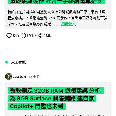
量即焦慮發作 狂言一手終結電車指令
特朗普在拉斯維加斯造勢大會上公開嘲諷電動車車主患有「里
程焦慮病」，聲稱電量剩 75% 便發作，並重申已廢除電動車強
閱讀全文
制令。惟專業車媒隨即反駁，...
386
151
分享
↗
人工智能
Lawton
15 小時
微軟刪走 32GB RAM 遊戲建議 分析:
為 8GB Surface 銷售鋪路 連自家
Copilot+ 門檻也未到