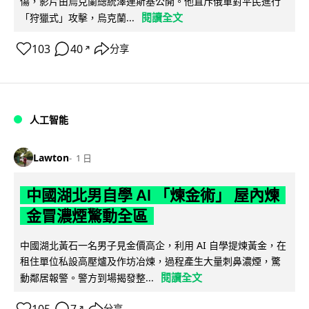
傷，影片由烏克蘭總統澤連斯基公開。他直斥俄軍對平民進行
閱讀全文
「狩獵式」攻擊，烏克蘭...
103
40
分享
↗
人工智能
Lawton
1 日
中國湖北男自學 AI 「煉金術」 屋內煉
金冒濃煙驚動全區
中國湖北黃石一名男子見金價高企，利用 AI 自學提煉黃金，在
租住單位私設高壓爐及作坊冶煉，過程產生大量刺鼻濃煙，驚
閱讀全文
動鄰居報警。警方到場揭發整...
105
7
分享
↗