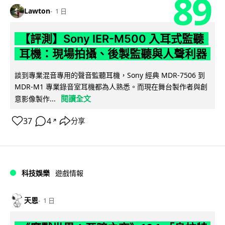
89
Lawton
1 日
【評測】Sony IER-M500 入耳式監聽
耳機：現場拍攝、後製監聽與人聲利器
談到專業混音專用的聲音監聽耳機，Sony 經典 MDR-7506 到
MDR-M1 專業錄音室耳機都為人熟悉。而現在舞台製作者與創
閱讀全文
意影像製作...
37
4
分享
↗
科技娛樂
遊戲情報
天恩
1 日