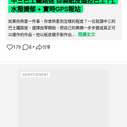
中三巴士鐵路迷 自製紙皮遙控巴士 門,
水撥識郁 + 實時GPS報站
如果你熱愛一件事，你會熱愛到怎樣的程度？一位就讀中三的
巴士鐵路迷，選擇由零開始，把自己的興趣一步步變成真正可
閱讀全文
以運作的作品。他以紙皮親手製作出...
179
8
分享
↗
ADVERTISEMENT