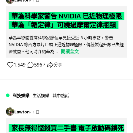
華為科學家警告 NVIDIA 已近物理極限
華為「韜定律」可繞過摩爾定律瓶頸
華為半導體首席科學家廖恒罕見接受近 5 小時專訪，警告
NVIDIA 等西方晶片巨頭正逼近物理極限，傳統製程升級已失經
閱讀全文
濟效益。他同時介紹華為...
1,549
596
分享
↗
科技娛樂
生活娛樂
城中熱話
Lawton
1 日
家長無得慳錢買二手書 電子啟動碼鎖死