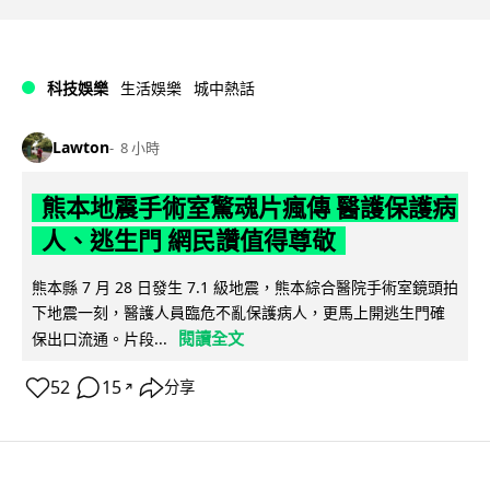
科技娛樂
生活娛樂
城中熱話
Lawton
8 小時
熊本地震手術室驚魂片瘋傳 醫護保護病
人、逃生門 網民讚值得尊敬
熊本縣 7 月 28 日發生 7.1 級地震，熊本綜合醫院手術室鏡頭拍
下地震一刻，醫護人員臨危不亂保護病人，更馬上開逃生門確
閱讀全文
保出口流通。片段...
52
15
分享
↗