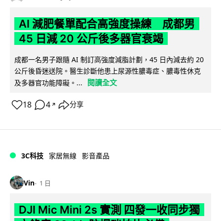
AI 減肥餐單配合高強度操練 成都男
45 日減 20 公斤後多器官衰竭
成都一名男子跟隨 AI 制訂高強度減脂計劃，45 日內減去約 20
公斤後昏迷送院。醫生診斷他患上尿源性膿毒症、膿毒性休克
閱讀全文
及多器官功能障礙。...
18
4
分享
↗
3C科技
家居無線
影音產品
Vin
1 日
DJI Mic Mini 2s 實測 四發一收同步獨