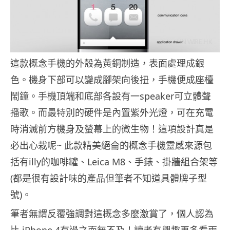
這款概念手機的外殼為黃銅制造，表面處理成銀
色。機身下部可以變成腳架向後扭，手機便成座檯
鬧鐘。手機頂端和底部各設有一speaker可立體聲
播歌。而最特別的硬件是內置紫外光燈，可在充電
時消滅前方機身及螢幕上的微生物！這項設計真是
必出心栽呢~ 此款精美絕侖的概念手機靈感來源包
括有illy的咖啡罐、Leica M8、手錶、掛牆組合架等
(都是很有設計味的產品但筆者不知道具體牌子型
號)。
筆者無謂反覆強調對這概念多麼激賞了，個人認為