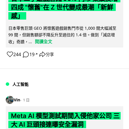
四成 "懷舊"在 Z 世代變成最潮「新鮮
感」
日本零售巨頭 GEO 將懷舊遊戲銷售門市從 1,000 間大幅減至
99 間，但銷售額卻不降反升至過往的 1.4 倍。做到「減店增
閱讀全文
收」奇蹟，...
244
19
分享
↗
人工智能
Vin
1 日
Meta AI 模型測試期間入侵他家公司 三
大 AI 巨頭接連曝安全漏洞