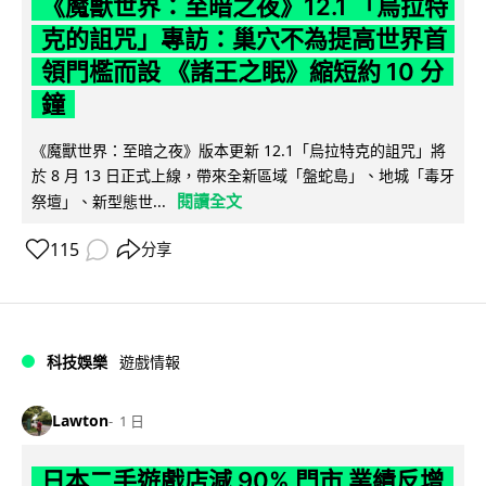
《魔獸世界：至暗之夜》12.1 「烏拉特
克的詛咒」專訪：巢穴不為提高世界首
領門檻而設 《諸王之眠》縮短約 10 分
鐘
《魔獸世界：至暗之夜》版本更新 12.1「烏拉特克的詛咒」將
於 8 月 13 日正式上線，帶來全新區域「盤蛇島」、地城「毒牙
閱讀全文
祭壇」、新型態世...
115
分享
科技娛樂
遊戲情報
Lawton
1 日
日本二手遊戲店減 90% 門市 業績反增