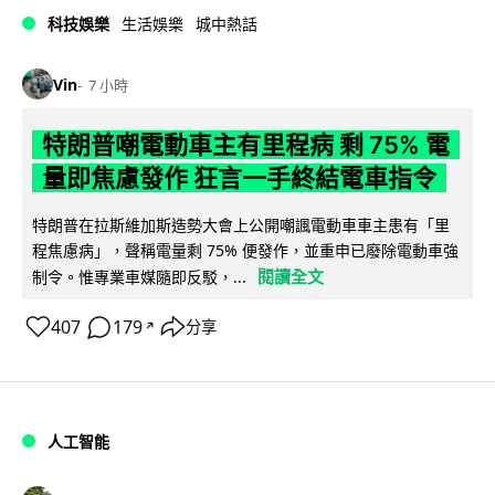
科技娛樂
生活娛樂
城中熱話
Vin
7 小時
特朗普嘲電動車主有里程病 剩 75% 電
量即焦慮發作 狂言一手終結電車指令
特朗普在拉斯維加斯造勢大會上公開嘲諷電動車車主患有「里
程焦慮病」，聲稱電量剩 75% 便發作，並重申已廢除電動車強
閱讀全文
制令。惟專業車媒隨即反駁，...
407
179
分享
↗
人工智能