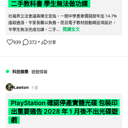
二手教科書 學生無法做功課
社福界立法會議員陳文宜指，一間中學書單價錢按年加 14.7%
遠超通漲，令家長難以負擔。而且電子教材啟動碼這項設計，
閱讀全文
令學生無法完成功課，二手...
939
372
分享
↗
科技娛樂
遊戲情報
Lawton
1 日
PlayStation 確認停產實體光碟 包裝印
出重要通告 2028 年 1 月後不出光碟遊
戲