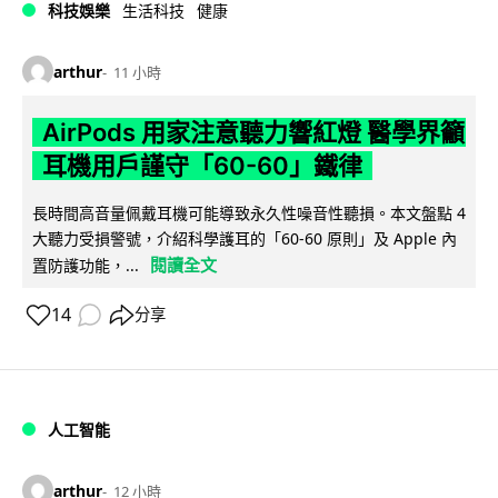
科技娛樂
生活科技
健康
arthur
11 小時
AirPods 用家注意聽力響紅燈 醫學界籲
耳機用戶謹守「60-60」鐵律
長時間高音量佩戴耳機可能導致永久性噪音性聽損。本文盤點 4
大聽力受損警號，介紹科學護耳的「60-60 原則」及 Apple 內
閱讀全文
置防護功能，...
14
分享
人工智能
arthur
12 小時