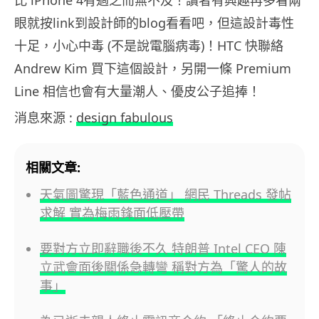
比 iPhone 4有過之而無不及！讀者有興趣再多看兩
眼就按link到設計師的blog看看吧，但這設計毒性
十足，小心中毒 (不是說電腦病毒)！HTC 快聯絡
Andrew Kim 買下這個設計，另開一條 Premium
Line 相信也會有大量潮人、優皮公子追捧！
消息來源 :
design fabulous
相關文章:
天氣圖驚現「藍色通道」 網民 Threads 發帖
求解 實為梅雨鋒面低壓帶
要對方立即辭職後不久 特朗普 Intel CEO 陳
立武會面後關係急轉彎 稱對方為「驚人的故
事」