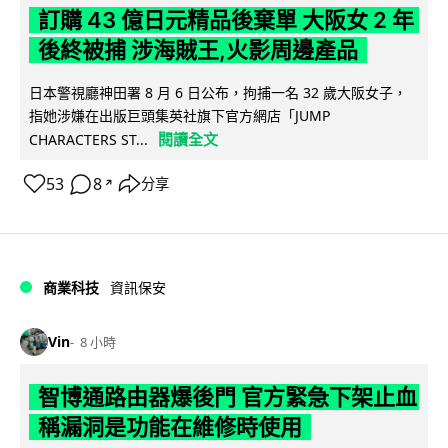
訂購 43 億日元精品後棄單 大阪女 2 年
後終被捕 涉海賊王,火影周邊產品
日本警視廳神田署 8 月 6 日公布，拘捕一名 32 歲大阪女子，
指她涉嫌在出版巨頭集英社旗下官方網店「JUMP
閱讀全文
CHARACTERS ST...
53
8
分享
↗
商業科技
資訊保安
Vin
8 小時
智博通路由器爆後門 官方緊急下架止血
稱漏洞是功能在維修時使用