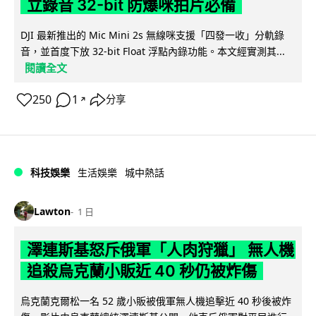
立錄音 32-bit 防爆咪拍片必備
DJI 最新推出的 Mic Mini 2s 無線咪支援「四發一收」分軌錄
音，並首度下放 32-bit Float 浮點內錄功能。本文經實測其...
閱讀全文
250
1
分享
↗
科技娛樂
生活娛樂
城中熱話
Lawton
1 日
澤連斯基怒斥俄軍「人肉狩獵」 無人機
追殺烏克蘭小販近 40 秒仍被炸傷
烏克蘭克爾松一名 52 歲小販被俄軍無人機追擊近 40 秒後被炸