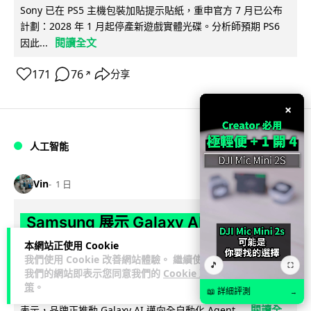
Sony 已在 PS5 主機包裝加貼提示貼紙，重申官方 7 月已公布
計劃：2028 年 1 月起停產新遊戲實體光碟。分析師預期 PS6
閱讀全文
因此...
171
76
分享
↗
×
人工智能
Vin
1 日
Samsung 展示 Galaxy AI 新方向 未來
手機毋須輸入文字 轉向 Agent 全自動操
本網站正使用 Cookie
我們使用 Cookie 改善網站體驗。 繼續使用
作
🎵
⛶
我們的網站即表示您同意我們的
Cookie 政
策
。
Samsung 電子 MX 部門顧客體驗辦公室主管兼副總裁 Jay Kim
📖 詳細評測
→
閱讀全
表示，品牌正推動 Galaxy AI 邁向全自動化 Agent...