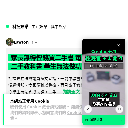
科技娛樂
生活娛樂
城中熱話
Lawton
1 日
×
家長無得慳錢買二手書 電子啟動碼鎖死
二手教科書 學生無法做功課
社福界立法會議員陳文宜指，一間中學書單價錢按年加 14.7%
遠超通漲，令家長難以負擔。而且電子教材啟動碼這項設計，
閱讀全文
令學生無法完成功課，二手...
本網站正使用 Cookie
948
374
分享
↗
我們使用 Cookie 改善網站體驗。 繼續使用
🎵
⛶
我們的網站即表示您同意我們的
Cookie 政
策
。
📖 詳細評測
→