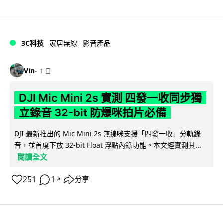
3C科技
家居無線
影音產品
Vin
1 日
DJI Mic Mini 2s 實測 四發一收同步獨
立錄音 32-bit 防爆咪拍片必備
DJI 最新推出的 Mic Mini 2s 無線咪支援「四發一收」分軌錄
音，並首度下放 32-bit Float 浮點內錄功能。本文經實測其...
閱讀全文
251
1
分享
↗