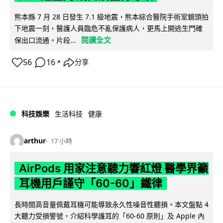
熊本縣 7 月 28 日發生 7.1 級地震，熊本綜合醫院手術室鏡頭拍
下地震一刻，醫護人員臨危不亂保護病人，更馬上開逃生門確
閱讀全文
保出口流通。片段...
56
16
分享
↗
科技娛樂
生活科技
健康
arthur
17 小時
AirPods 用家注意聽力響紅燈 醫學界籲
耳機用戶謹守「60-60」鐵律
長時間高音量佩戴耳機可能導致永久性噪音性聽損。本文盤點 4
大聽力受損警號，介紹科學護耳的「60-60 原則」及 Apple 內