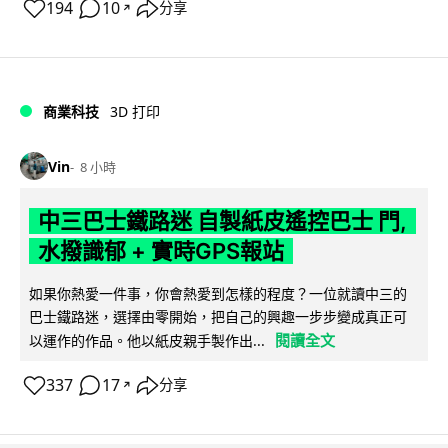
194
10
分享
↗
商業科技
3D 打印
Vin
8 小時
中三巴士鐵路迷 自製紙皮遙控巴士 門,
水撥識郁 + 實時GPS報站
如果你熱愛一件事，你會熱愛到怎樣的程度？一位就讀中三的
巴士鐵路迷，選擇由零開始，把自己的興趣一步步變成真正可
閱讀全文
以運作的作品。他以紙皮親手製作出...
337
17
分享
↗