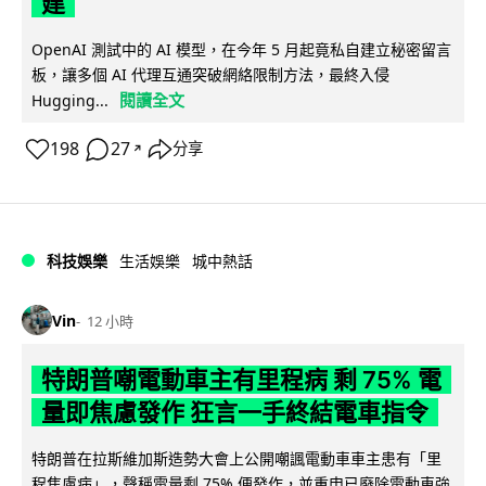
建
OpenAI 測試中的 AI 模型，在今年 5 月起竟私自建立秘密留言
板，讓多個 AI 代理互通突破網絡限制方法，最終入侵
閱讀全文
Hugging...
198
27
分享
↗
科技娛樂
生活娛樂
城中熱話
Vin
12 小時
特朗普嘲電動車主有里程病 剩 75% 電
量即焦慮發作 狂言一手終結電車指令
特朗普在拉斯維加斯造勢大會上公開嘲諷電動車車主患有「里
程焦慮病」，聲稱電量剩 75% 便發作，並重申已廢除電動車強