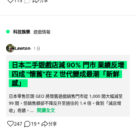
115
分享
科技娛樂
遊戲情報
Lawton
1 日
日本二手遊戲店減 90% 門市 業績反增
四成 "懷舊"在 Z 世代變成最潮「新鮮
感」
日本零售巨頭 GEO 將懷舊遊戲銷售門市從 1,000 間大幅減至
99 間，但銷售額卻不降反升至過往的 1.4 倍。做到「減店增
閱讀全文
收」奇蹟，...
247
19
分享
↗