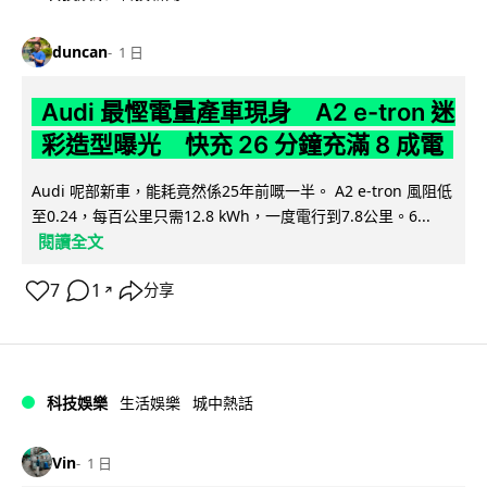
duncan
1 日
Audi 最慳電量產車現身 A2 e-tron 迷
彩造型曝光 快充 26 分鐘充滿 8 成電
Audi 呢部新車，能耗竟然係25年前嘅一半。 A2 e-tron 風阻低
至0.24，每百公里只需12.8 kWh，一度電行到7.8公里。6...
閱讀全文
7
1
分享
↗
科技娛樂
生活娛樂
城中熱話
Vin
1 日