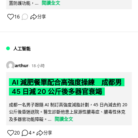
閱讀全文
置防護功能，...
16
分享
人工智能
arthur
18 小時
AI 減肥餐單配合高強度操練 成都男
45 日減 20 公斤後多器官衰竭
成都一名男子跟隨 AI 制訂高強度減脂計劃，45 日內減去約 20
公斤後昏迷送院。醫生診斷他患上尿源性膿毒症、膿毒性休克
閱讀全文
及多器官功能障礙。...
20
4
分享
↗