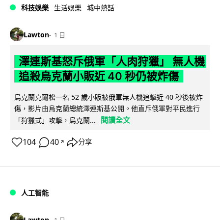
科技娛樂
生活娛樂
城中熱話
Lawton
1 日
澤連斯基怒斥俄軍「人肉狩獵」 無人機
追殺烏克蘭小販近 40 秒仍被炸傷
烏克蘭克爾松一名 52 歲小販被俄軍無人機追擊近 40 秒後被炸
傷，影片由烏克蘭總統澤連斯基公開。他直斥俄軍對平民進行
閱讀全文
「狩獵式」攻擊，烏克蘭...
104
40
分享
↗
人工智能
Lawton
1 日