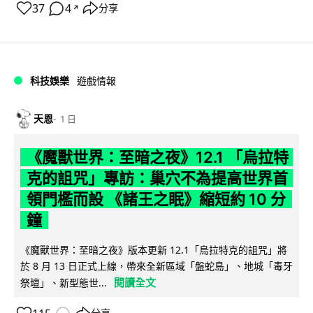
37
4
分享
↗
科技娛樂
遊戲情報
天恩
1 日
《魔獸世界：至暗之夜》12.1 「烏拉特
克的詛咒」專訪：巢穴不為提高世界首
領門檻而設 《諸王之眠》縮短約 10 分
鐘
《魔獸世界：至暗之夜》版本更新 12.1「烏拉特克的詛咒」將
於 8 月 13 日正式上線，帶來全新區域「盤蛇島」、地城「毒牙
閱讀全文
祭壇」、新型態世...