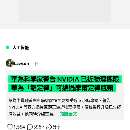
人工智能
Lawton
1 日
華為科學家警告 NVIDIA 已近物理極限
華為「韜定律」可繞過摩爾定律瓶頸
華為半導體首席科學家廖恒罕見接受近 5 小時專訪，警告
NVIDIA 等西方晶片巨頭正逼近物理極限，傳統製程升級已失經
閱讀全文
濟效益。他同時介紹華為...
1,554
596
分享
↗