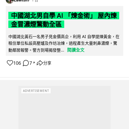
中國湖北男自學 AI 「煉金術」 屋內煉
金冒濃煙驚動全區
中國湖北黃石一名男子見金價高企，利用 AI 自學提煉黃金，在
租住單位私設高壓爐及作坊冶煉，過程產生大量刺鼻濃煙，驚
閱讀全文
動鄰居報警。警方到場揭發整...
106
7
分享
↗
ADVERTISEMENT