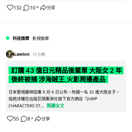
132
10
分享
↗
科技娛樂
影視娛樂
Lawton
13 小時
訂購 43 億日元精品後棄單 大阪女 2 年
後終被捕 涉海賊王,火影周邊產品
日本警視廳神田署 8 月 6 日公布，拘捕一名 32 歲大阪女子，
指她涉嫌在出版巨頭集英社旗下官方網店「JUMP
閱讀全文
CHARACTERS ST...
55
8
分享
↗