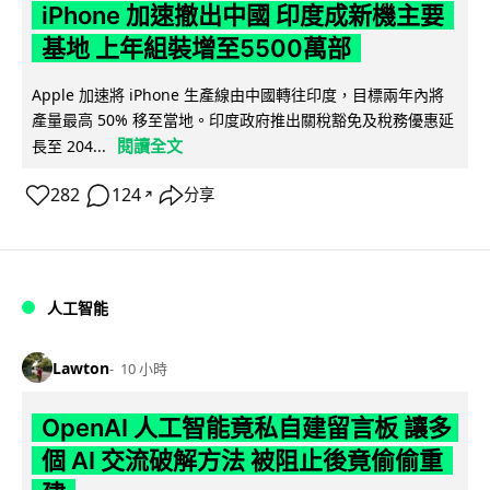
iPhone 加速撤出中國 印度成新機主要
基地 上年組裝增至5500萬部
Apple 加速將 iPhone 生產線由中國轉往印度，目標兩年內將
產量最高 50% 移至當地。印度政府推出關稅豁免及稅務優惠延
閱讀全文
長至 204...
282
124
分享
↗
人工智能
Lawton
10 小時
OpenAI 人工智能竟私自建留言板 讓多
個 AI 交流破解方法 被阻止後竟偷偷重