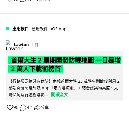
iOS App
應用軟件
應用軟件
Lawton
1 日
首爾大生 2 星期開發防曬地圖 一日暴增
2 萬人下載衝榜首
【行路都要揀好有遮陰】南韓首爾大學 23 歲學生劉敏俊利用 2
星期開發防曬導航 App「走向陰涼處」，結合建築物高度、太
閱讀全文
陽仰角及行道樹陰影...
90
4
分享
↗