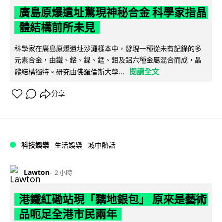
廣島原爆遺址驚現神秘合金 科學家指晶
體結構前所未見
科學家在廣島原爆遺址沙灘樣本中，發現一種從未有記錄的多
元素合金，由鐵、鉻、鎳、錳、鉬及鋁六種金屬混合而成，晶
閱讀全文
體結構獨特。研究由佛羅倫斯大學...
分享
科技娛樂
生活娛樂
城中熱話
Lawton
2 小時
港鐵紅磡站現「黐地銀包」 原來是藝術
品呃足全港市民兩年