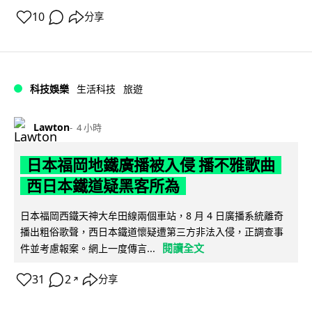
10
分享
科技娛樂
生活科技
旅遊
Lawton
4 小時
日本福岡地鐵廣播被入侵 播不雅歌曲
西日本鐵道疑黑客所為
日本福岡西鐵天神大牟田線兩個車站，8 月 4 日廣播系統離奇
播出粗俗歌聲，西日本鐵道懷疑遭第三方非法入侵，正調查事
閱讀全文
件並考慮報案。網上一度傳言...
31
2
分享
↗