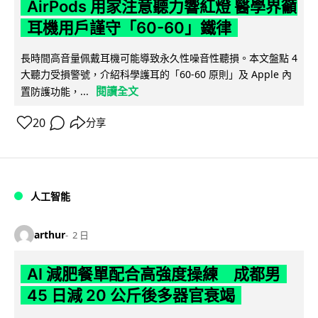
AirPods 用家注意聽力響紅燈 醫學界籲
耳機用戶謹守「60-60」鐵律
長時間高音量佩戴耳機可能導致永久性噪音性聽損。本文盤點 4
大聽力受損警號，介紹科學護耳的「60-60 原則」及 Apple 內
閱讀全文
置防護功能，...
20
分享
人工智能
arthur
2 日
AI 減肥餐單配合高強度操練 成都男
45 日減 20 公斤後多器官衰竭