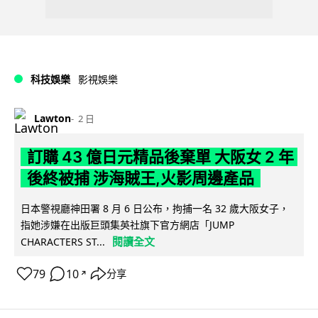
科技娛樂
影視娛樂
Lawton
2 日
訂購 43 億日元精品後棄單 大阪女 2 年
後終被捕 涉海賊王,火影周邊產品
日本警視廳神田署 8 月 6 日公布，拘捕一名 32 歲大阪女子，
指她涉嫌在出版巨頭集英社旗下官方網店「JUMP
閱讀全文
CHARACTERS ST...
79
10
分享
↗