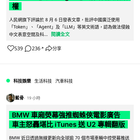
權
人民網旗下評論於 8 月 6 日發表文章，批評中國廣泛使用
「Token」、「Agent」及「LLM」等英文術語，認為做法侵蝕
閱讀全文
中文表意空間及科...
539
236
分享
↗
科技娛樂
生活科技
汽車科技
藍骨
19 小時
BMW 車廂熒幕強推蜘蛛俠電影廣告
車主怒轟堪比 iTunes 送 U2 專輯翻版
BMW 近日透過無線更新向全球逾 70 個市場車輛中控熒幕推送