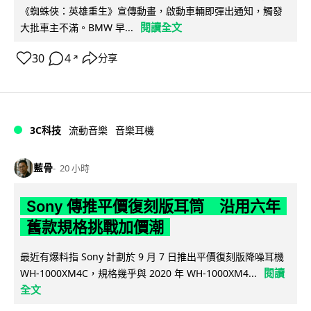
《蜘蛛俠：英雄重生》宣傳動畫，啟動車輛即彈出通知，觸發
閱讀全文
大批車主不滿。BMW 早...
30
4
分享
↗
3C科技
流動音樂
音樂耳機
藍骨
20 小時
Sony 傳推平價復刻版耳筒 沿用六年
舊款規格挑戰加價潮
最近有爆料指 Sony 計劃於 9 月 7 日推出平價復刻版降噪耳機
閱讀
WH-1000XM4C，規格幾乎與 2020 年 WH-1000XM4...
全文