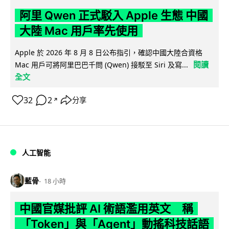
阿里 Qwen 正式駁入 Apple 生態 中國
大陸 Mac 用戶率先使用
Apple 於 2026 年 8 月 8 日公布指引，確認中國大陸合資格
閱讀
Mac 用戶可將阿里巴巴千問 (Qwen) 接駁至 Siri 及寫...
全文
32
2
分享
↗
人工智能
藍骨
18 小時
中國官媒批評 AI 術語濫用英文 稱
「Token」與「Agent」動搖科技話語