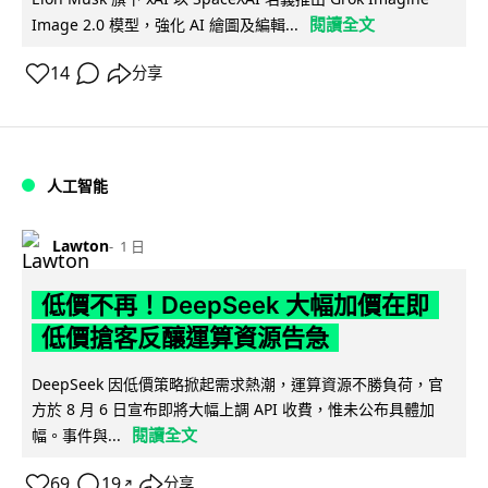
閱讀全文
Image 2.0 模型，強化 AI 繪圖及編輯...
14
分享
人工智能
Lawton
1 日
低價不再！DeepSeek 大幅加價在即
低價搶客反釀運算資源告急
DeepSeek 因低價策略掀起需求熱潮，運算資源不勝負荷，官
方於 8 月 6 日宣布即將大幅上調 API 收費，惟未公布具體加
閱讀全文
幅。事件與...
69
19
分享
↗