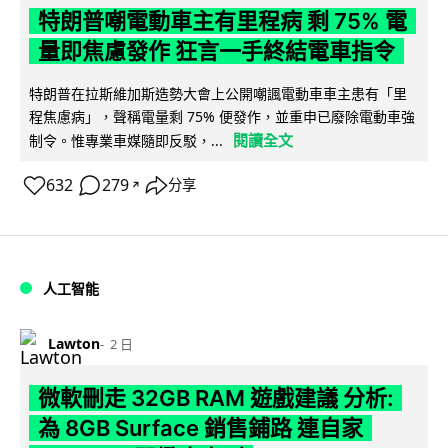
特朗普嘲電動車主有里程病 剩 75% 電
量即焦慮發作 狂言一手終結電車指令
特朗普在拉斯維加斯造勢大會上公開嘲諷電動車車主患有「里
程焦慮病」，聲稱電量剩 75% 便發作，並重申已廢除電動車強
閱讀全文
制令。惟專業車媒隨即反駁，...
632
279
分享
↗
人工智能
Lawton
2 日
微軟刪走 32GB RAM 遊戲建議 分析:
為 8GB Surface 銷售鋪路 連自家