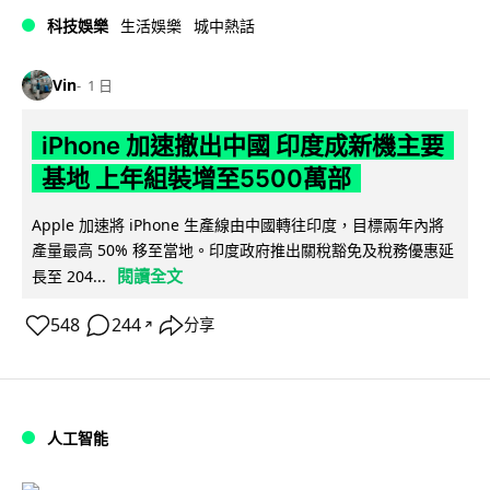
科技娛樂
生活娛樂
城中熱話
Vin
1 日
iPhone 加速撤出中國 印度成新機主要
基地 上年組裝增至5500萬部
Apple 加速將 iPhone 生產線由中國轉往印度，目標兩年內將
產量最高 50% 移至當地。印度政府推出關稅豁免及稅務優惠延
閱讀全文
長至 204...
548
244
分享
↗
人工智能