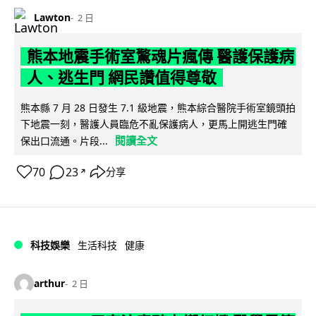
Lawton
2 日
熊本地震手術室驚魂片瘋傳 醫護保護病
人、逃生門 網民讚值得尊敬
熊本縣 7 月 28 日發生 7.1 級地震，熊本綜合醫院手術室鏡頭拍
下地震一刻，醫護人員臨危不亂保護病人，更馬上開逃生門確
閱讀全文
保出口流通。片段...
70
23
分享
↗
科技娛樂
生活科技
健康
arthur
2 日