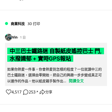
商業科技
3D 打印
Vin
1 日
中三巴士鐵路迷 自製紙皮遙控巴士 門,
水撥識郁 + 實時GPS報站
如果你熱愛一件事，你會熱愛到怎樣的程度？一位就讀中三的
巴士鐵路迷，選擇由零開始，把自己的興趣一步步變成真正可
閱讀全文
以運作的作品。他以紙皮親手製作出...
4,517
253
分享
↗