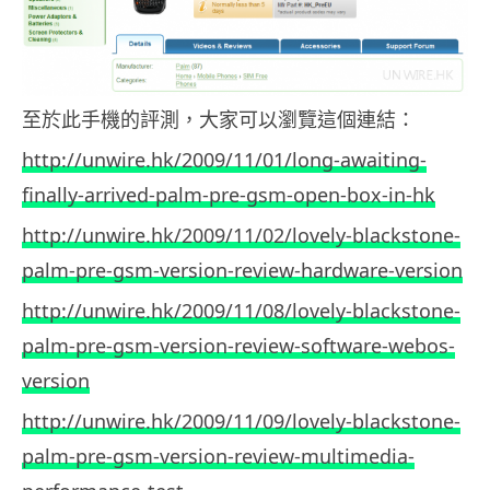
至於此手機的評測，大家可以瀏覽這個連結：
http://unwire.hk/2009/11/01/long-awaiting-
finally-arrived-palm-pre-gsm-open-box-in-hk
http://unwire.hk/2009/11/02/lovely-blackstone-
palm-pre-gsm-version-review-hardware-version
http://unwire.hk/2009/11/08/lovely-blackstone-
palm-pre-gsm-version-review-software-webos-
version
http://unwire.hk/2009/11/09/lovely-blackstone-
palm-pre-gsm-version-review-multimedia-