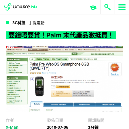
WWDC 2026
GenAI 與雲端科技專區
ERP 與商業 AI
要錢唔要貨！Palm 末代產品激抵買！
3C科技
手提電話
要錢唔要貨！Palm 末代產品激抵買！
作者
發佈日期
閱讀時間
X-Man
2010-07-06
3分鐘