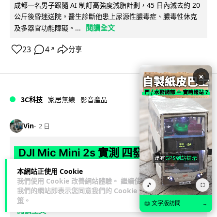
成都一名男子跟隨 AI 制訂高強度減脂計劃，45 日內減去約 20
公斤後昏迷送院。醫生診斷他患上尿源性膿毒症、膿毒性休克
閱讀全文
及多器官功能障礙。...
23
4
分享
↗
×
3C科技
家居無線
影音產品
Vin
2 日
DJI Mic Mini 2s 實測 四發一收同步獨
立錄音 32-bit 防爆咪拍片必備
本網站正使用 Cookie
我們使用 Cookie 改善網站體驗。 繼續使用
🎵
⛶
DJI 最新推出的 Mic Mini 2s 無線咪支援「四發一收」分軌錄
我們的網站即表示您同意我們的
Cookie 政
音，並首度下放 32-bit Float 浮點內錄功能。本文經實測其...
策
。
📖 文字版訪問
→
閱讀全文