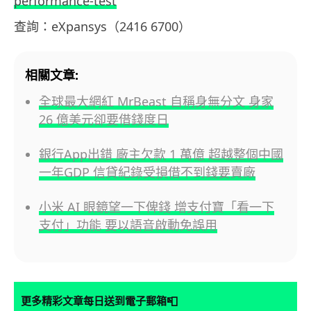
performance-test
查詢：eXpansys（2416 6700）
相關文章:
全球最大網紅 MrBeast 自稱身無分文 身家
26 億美元卻要借錢度日
銀行App出錯 廠主欠款 1 萬億 超越整個中國
一年GDP 信貸紀錄受損借不到錢要賣廠
小米 AI 眼鏡望一下俾錢 增支付寶「看一下
支付」功能 要以語音啟動免誤用
📮
更多精彩文章每日送到電子郵箱