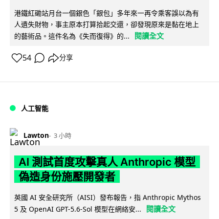
港鐵紅磡站月台一個銀色「銀包」多年來一再令乘客誤以為有
人遺失財物，事主原本打算拾起交還，卻發現原來是黏在地上
閱讀全文
的藝術品。這件名為《失而復得》的...
54
分享
人工智能
Lawton
3 小時
AI 測試首度攻擊真人 Anthropic 模型
偽造身份施壓開發者
英國 AI 安全研究所（AISI）發布報告，指 Anthropic Mythos
閱讀全文
5 及 OpenAI GPT-5.6-Sol 模型在網絡安...